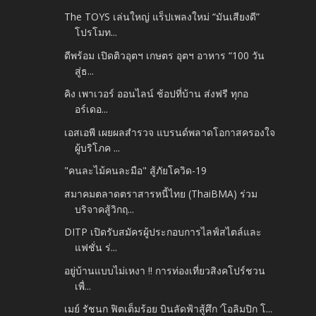
The TOYS เล่นใหญ่ แร็ปเพลงใหม่ “มันเสียงดี”
โปรโมท...
ดีพร้อม เปิดติวอุตฯ เกษตร อุตฯ อาหาร “100 วัน
สู่ธ...
คิง เพาเวอร์ ออนไลน์ ช้อปที่บ้าน ส่งฟรี ทุกอ
อร์เดอ...
เอสเอพี เผยผลสำรวจ แบรนด์พลาดโอกาสครองใจ
ผู้บริโภค ...
"คนละไม้คนละมือ" สู้ภัยโควิด-19
สมาคมตลาดตราสารหนี้ไทย (ThaiBMA) ร่วม
บริจาคสู้วิกฤ...
DITP เปิดรับสมัครผู้ประกอบการไลฟ์สไตล์และ
แฟชั่น ร่...
อยู่บ้านแบบไม่เหงา !! การท่องเที่ยวสิงคโปร์ชวน
เพื่...
เมย์ รัชนก ฟิตเต็มร้อย บินลัดฟ้าสู้ศึก ‘โอลิมปิก โ...