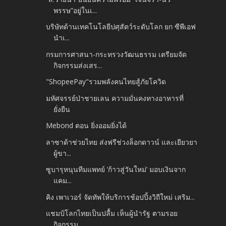
พรรษ”อยู่ในเ...
บริษัทด้านเทคโนโลยีปศุสัตว์ระดับโลก ยก ซีพีเอฟ
นำเ...
กรมการศาสนา-กระทรวงวัฒนธรรม เตรียมจัด
กิจกรรมส่งเสร...
"ShopeePay"รวมพลังคนไทยสู้ภัยโควิด
มหัศจรรย์ป่าชายเลน ความมั่นคงทางอาหารที่
ยั่งยืน
Mebond ตอน ยิ่งออมยิ่งได้
ลาซาด้าช่วยไทย ส่งฟรีช่วงล็อกดาวน์ และเยียวยา
ผู้ขา...
ซูบารุหนุนทีมแพทย์ ’ก้าวสู่วันใหม่’ มอบเงินจาก
แคม...
คิง เพาเวอร์ จัดทัพให้บริการช้อปปิ้งวิถีใหม่ เสริม...
แชมป์โลกไทยเป็นปลื้ม เห็นผู้นำรัฐ ตามรอย
กิจกรรม