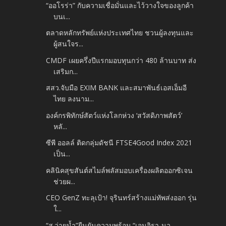
“ออโรร่า” กับความเชื่อมั่นและไว้วางใจของลูกค้า
บนเ...
ตลาดหลักทรัพย์แห่งประเทศไทย ชวนผู้ลงทุนและ
ผู้สนใจร...
CMDF เผยครึ่งปีแรกมอบทุนกว่า 480 ล้านบาท ส่ง
เสริมก...
สสว.จับมือ EXIM BANK และสมาพันธ์เอสเอ็มอี
ไทย ลงนาม...
องค์กรพิทักษ์สัตว์แห่งโลกห่วง ‘สวัสดิภาพสัตว์’
หลั...
ซีพี ออลล์ ติดกลุ่มดัชนี FTSE4Good Index 2021
เป็น...
คลินิคสุขสันต์สไมล์พลัสมอบเครื่องผลิตออกซิเจน
ช่วยผ...
CEO GenZ ทะลุเป้า! จุรินทร์สร้างแม่ทัพส่งออก รุ่น
ใ...
“ส.ว่ายน้ำ”ยืนยันความพร้อม “เจนจิรา-นว