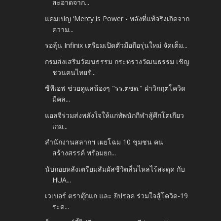
สะอาดจาก...
แคมเปญ ‘Mercy is Power - พลังที่แท้จริงเกิดจาก
ความ...
รอลุ้น Infinix เตรียมเปิดตัวมือถือรุ่นใหม่ จัดเต็ม...
กรมส่งเสริมวัฒนธรรม กระทรวงวัฒนธรรม เชิญ
ชวนคนไทยรั...
ซีพีเอฟ ช่วยดูแลน้องๆ "รร.ตชด." ฝ่าวิกฤตโควิด
มีคล...
แอลจีร่วมส่งพลังใจให้แก่ทัพนักกีฬาสู้ศึกโตเกียว
เกม...
สำนักงานสลากฯ เผยโฉม 10 ชุมชน คน
สร้างสรรค์ พร้อมยก...
นับถอยหลังเตรียมสัมผัสชีวิตลื่นไหลไร้สะดุด กับ
HUA...
เวเบอร์ ตราตุ๊กแก และ ยิปรอค ร่วมใจสู้โควิด-19
ระด...