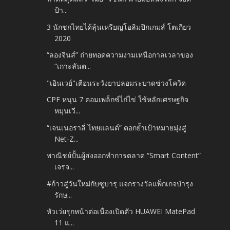
ป้า...
3 นักชกไทยได้ลุ้นเหรียญโอลิมปิกเกมส์ โตเกียว
2020
“ลองจินส์” ถ่ายทอดความงามเหนือกาลเวลาของ
“เกาะลันต...
"เอินเวย์"เตือนระวังยาปลอมระบาดช่วงโควิด
CPF หนุน 7 คอมเพล็กซ์ไก่ไข่ ใช้หลักเศรษฐกิจ
หมุนเวี...
“เจนเนอราลี่ ไทยแลนด์” ตอกย้ำเป้าหมายมุ่งสู่
Net-Z...
พาณิชย์ปั้นผู้ส่งออกทำการตลาด “Smart Content”
เจรจ...
#ก้าวสู่วันใหม่กับซูบารุ แจกรางวัลแพ็กเกจบำรุง
รักษ...
หัวเว่ยรุกหน้าต่อเนื่องเปิดตัว HUAWEI MatePad
11 แ...