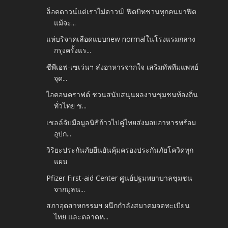
ล็อคดาวน์แต่เราไม่ดาวน์! ฟิตบิทชวนทุกคนมาฟิต
แม้จะ...
แห่บริจาคเลือดแบบnew normalในโรงแรมกลาง
กรุงครั้งแร...
ซีพีเอฟ-เซเว่นฯ ส่งอาหารจากใจ เสริมทัพทีมแพทย์
จุด...
ไอคอนคราฟต์ ชวนสนับสนุนผลงานชุมชนท้องถิ่น
ทั่วไทย ช...
เชลล์จับมือมูลนิธิก้าวไปคู่ไทยส่งมอบอาหารพร้อม
อุปก...
วิริยะประกันภัยยืนยันคุ้มครองประกันภัยโควิดทุก
แผน
Pfizer First-aid Center ศูนย์ปฐมพยาบาลชุมชน
จากมูลน...
สภาอุตสาหกรรมฯ ผนึกกำลังสมาคมจดทะเบียน
ไทย และตลาดห...