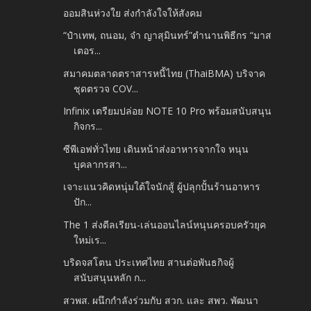
ออมสินห่วงใย ส่งกำลังใจให้สังคม
“ป๋าเทพ, ถนอม, จ๋า ญาสุมินทร์”ตำนานพิธีกร “มาส
เตอร...
สมาคมตลาดตราสารหนี้ไทย (ThaiBMA) บริจาค
ชุดตรวจ COV...
Infinix เตรียมปล่อย NOTE 10 Pro พร้อมสนับสนุน
กิจกร...
ซีพีเอฟทั่วไทย เดินหน้าส่งอาหารจากใจ หนุน
บุคลากรสา...
เจาะแนวคิดหนุ่มใต้ใจนักสู้ ผู้ปลุกปั้นร้านอาหาร
ปัก...
The 1 ส่งดีลเรียน-เล่นออนไลน์หนุนครอบครัวยุค
ใหม่เร...
บริดจสโตน ประเทศไทย สานต่อพันธกิจผู้
สนับสนุนหลัก ก...
สวพส. ผนึกกำลังร่วมกับ สวก. และ สพว. พัฒนา