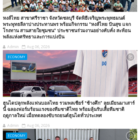
หงส์ไทย สาขาศรีราชา จังหวัดชลบุรี จัดพิธีเจริญพระพุทธมนต์
พระพุทธลีลาปางประทานพร พร้อมกิจกรรม "หงส์ไทย ปันสุข แจก
โรงทาน สานสายใยชุมชน" ประชาชนร่วมงานอย่างคับคั่ง สะท้อน
พลังแห่งศรัทธาและการแบ่งปัน
Admin
Aug 06, 2026
ECONOMY
ฮุนไดปลุกพลังแฟนบอลไทย รวมพลเชียร์ “ช้างศึก” ลุยเมียนมาเสาร์
นี้ ฉลองฟอร์มร้อนแรงของทีมชาติไทย พร้อมลุ้นรับเสื้อทีมชาติ
ฤดูกาลใหม่ เมื่อทดลองขับรถยนต์ฮุนไดทั่วประเทศ
Admin
Aug 06, 2026
ECONOMY