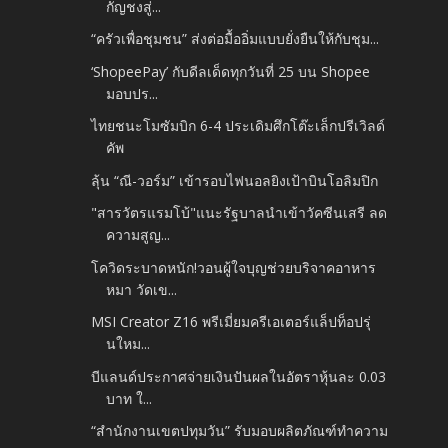
กัญชงสู่...
“ครัวเพื่อชุมชน” ส่งต่อมื้ออิ่มแบบยั่งยืนให้กับชุม...
‘ShopeePay’ กับดีลเด็ดทุกวันที่ 25 บน Shopee
มอบปร...
ไทยชนะโมซัมบิก 6-4 ประเดิมศึกโต๊ะเล็กปรีเวิลด์
คัพ
ลุ้น “ณี-วอร์ม” เข้ารอบไฟนอลยิงเป้าบินโอลิมปิก
"สารวัตรแรมโบ้"แนะรัฐบาลนำเข้าวัคซีนเสรี ลด
ความสูญ...
โควิดระบาดหนัก!วอนผู้ใจบุญช่วยบริจาคอาหาร
หมา วัดเข...
MSI Creator Z16 พรีเมี่ยมครีเอเตอร์แล็ปท็อปรุ่
นใหม...
บีแลนด์ประกาศจ่ายเงินปันผลในอัตราหุ้นละ 0.03
บาท ใ...
“สำนักงานเขตปทุมวัน” รับมอบผลิตภัณฑ์ทำความ