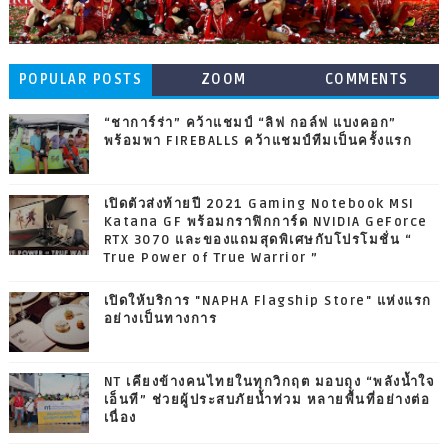
POPULAR POSTS
ZOOM
COMMENTS
“ชาการ์ร่า” คว้าแชมป์ “ลิฟ กอล์ฟ แบงคอก”
พร้อมพา FIREBALLS คว้าแชมป์ทีมเป็นครั้งแรก
เปิดตัวส่งท้ายปี 2021 Gaming Notebook MSI
Katana GF พร้อมกราฟิกการ์ด NVIDIA GeForce
RTX 3070 และของแถมสุดพิเศษกับโปรโมชั่น “
True Power of True Warrior ”
เปิดให้บริการ "NAPHA Flagship Store" แห่งแรก
อย่างเป็นทางการ
NT เคียงข้างคนไทยในทุกวิกฤต มอบถุง “พลังน้ำใจ
เอ็นที” ช่วยผู้ประสบภัยน้ำท่วม หลายพื้นที่อย่างต่อ
เนื่อง