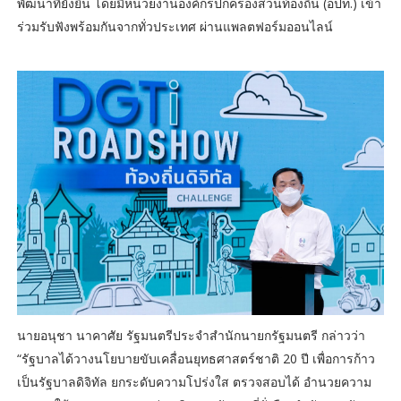
พัฒนาที่ยั่งยืน โดยมีหน่วยงานองค์กรปกครองส่วนท้องถิ่น (อปท.) เข้า
ร่วมรับฟังพร้อมกันจากทั่วประเทศ ผ่านแพลตฟอร์มออนไลน์
นายอนุชา นาคาศัย รัฐมนตรีประจำสำนักนายกรัฐมนตรี กล่าวว่า
“รัฐบาลได้วางนโยบายขับเคลื่อนยุทธศาสตร์ชาติ 20 ปี เพื่อการก้าว
เป็นรัฐบาลดิจิทัล ยกระดับความโปร่งใส ตรวจสอบได้ อำนวยความ