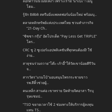
ล็อกดาวน์นี้ไม่มีเหงา เพราะเรามี ‘นาเบะ’ ! เมนู
โฮม...
รู้จัก Bilibili สตรีมมิ่งแพลตฟอร์มน้องใหม่ พร้อมบุ...
ตลาดหลักทรัพย์แห่งประเทศไทย ชวนทำภารกิจ
“21-Day Ch...
“ซิซซา กรุ๊ป” อัดโปรเด็ด “Pay Less Get TRIPLE”
โคร...
CRC ชู 2 ซูเปอร์แอปพลิเคชันที่ทุกคนต้องมี! ใช้
ง่าย...
สาธุชนร่วมถวาย"โต๊ะ-เก้าอี้"ให้วัดเขาน้อยคีรีวัน
จ...
สารวัตร"แรมโบ้"มอบสมุนไพรกระชายขาว
รพ.สีคิ้วช่วยผู้...
คนเหล็ก สานต่อ เขาทราย ปิดท้ายจิตอาสา วีรบุ
รุษแชมป...
“TSD ขยายเวลาใช้ 2 ช่องทางให้บริการผู้ลงทุน
แทน TS...