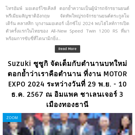
ไทรอัมพ์ มอเตอร์ไซเคิลส์ ตอกย้ำความเป็นผู้นำรถจักรยานยนต์
พรีเมียมสัญชาติอังกฤษ จัดทัพใหญ่รถจักรยานยนต์ตระกูลโม
เดิร์น คลาสสิก บุกงานมอเตอร์ เอ็กซ์โป 2024 พบไฮไลท์การเปิด
ตัวครั้งแรกในไทยของ All-New Speed Twin 1200 RS ที่มา
พร้อมการขับขี่ที่ไดนามิกยิ่ง...
Read More
Suzuki ซูซูกิ จัดเต็มกับตำนานบทใหม่
ตอกย้ำว่าเราคือตำนาน ที่งาน MOTOR
EXPO 2024 ระหว่างวันที่ 29 พ.ย. - 10
ธ.ค. 2567 ณ อิมแพค ชาเลนเจอร์ 3
เมืองทองธานี
ZOOM