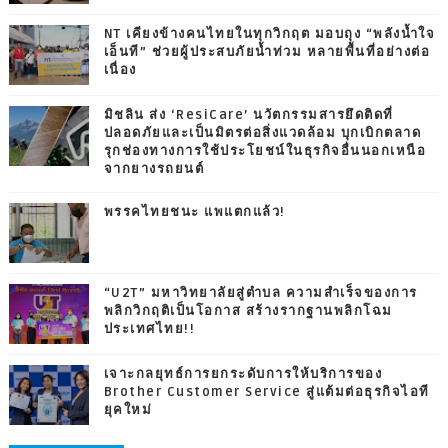
NT เคียงข้างคนไทยในทุกวิกฤต มอบถุง “พลังน้ำใจ
เอ็นที” ช่วยผู้ประสบภัยน้ำท่วม หลายพื้นที่อย่างต่อ
เนื่อง
มิชลิน ส่ง ‘ResiCare’ นวัตกรรมสารยึดติดที่
ปลอดภัยและเป็นมิตรต่อสิ่งแวดล้อม บุกเบิกตลาด
รุกช่องทางการใช้ประโยชน์ในธุรกิจอื่นนอกเหนือ
จากยางรถยนต์
พรรคไทยชนะ แพแตกแล้ว!
“U2T” มหาวิทยาลัยสู่ตำบล ความสำเร็จของการ
พลิกวิกฤติเป็นโอกาส สร้างรากฐานพลิกโฉม
ประเทศไทย!!
เจาะกลยุทธ์การยกระดับการให้บริการของ
Brother Customer Service สู่แต้มต่อธุรกิจไอที
ยุคใหม่