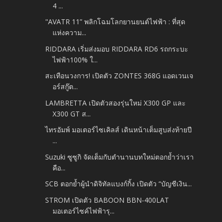
4 ...
"AVATR 11” พลิกโฉมโลกยานยนต์ไฟฟ้า : ที่สุด
แห่งความ...
RIDDARA เริ่มส่งมอบ RIDDARA RD6 รถกระบะ
ไฟฟ้า100% ใ...
สะเทือนวงการ! เปิดตัว ZONTES 368G แอดเวนเจ
อร์สกู๊ต...
LAMBRETTA เปิดตัวสองรุ่นใหม่ X300 GP และ
X300 GT ส...
ไทรอัมพ์ มอเตอร์ไซเคิลส์ เดินหน้าเต็มสูบส่งท้ายปี
...
Suzuki ซูซูกิ จัดเต็มกับตำนานบทใหม่ตอกย้ำว่าเรา
คือ...
SCB ตอกย้ำผู้นำดิจิทัลแบงก์กิ้ง เปิดตัว “บัญชีเงิน...
STROM เปิดตัว BABOON BBN-400LAT
มอเตอร์ไซค์ไฟฟ้ารุ...