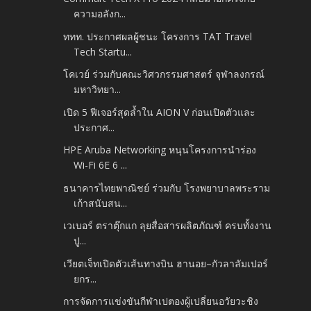
ความอลังก...
ททท. ประกาศผลผู้ชนะ โครงการ TAT Travel
Tech Startu...
โคเวย์ ร่วมกับคณะวิศวกรรมศาสตร์ จุฬาลงกรณ์
มหาวิทยา...
เปิด 5 ฟีเจอร์สุดล้ำใน AION V ก่อนเปิดตัวและ
ประกาศ...
HPE Aruba Networking หนุนโครงการนำร่อง
Wi-Fi 6E 6 ...
ธนาคารไทยพาณิชย์ ร่วมกับ โรงพยาบาลพระราม
เก้าสนับสน...
เวเบอร์ ตราตุ๊กแก ลุยสื่อสารผลิตภัณฑ์ ครบทั้งงาน
ปู...
เวียตเจ็ทเปิดตัวเส้นทางบิน ฮานอย–กัวลาลัมเปอร์
ยกร...
การจัดการแข่งขันกีฬาเปตองผู้เปลี่ยนอวัยวะชิง