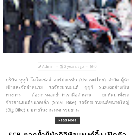
Admin
2 years ago
0
บริษัท ซูซูกิ โมโตเซลส์ คอร์ปอเรชั่น (ประเทศไทย) จำกัด ผู้นำ
เข้าและจัดจำหน่าย รถจักรยานยนต์ ซูซูกิ Suzukiอย่างเป็น
ทางการ ต้องการตอกย้ำว่าเราคือตำนาน ยกทัพมาทั้งรถ
จักรยานยนต์ขนาดเล็ก (Small Bike) รถจักรยานยนต์ขนาดใหญ่
(Big Bike) มาภายในงาน มหกรรมยาน...
Read More