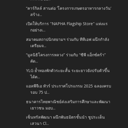
“คาร์กิลล์ สานต่อ ‘โครงการเกษตรอาหารกลางวัน’
สร้าง...
เปิดให้บริการ "NAPHA Flagship Store" แห่งแร
กอย่างเ...
สมาคมสถาปนิกสยามฯ ร่วมกับ ทีทีเอฟ ผนึกกำลัง
เตรียมจ...
“มูลนิธิโครงการหลวง” ร่วมกับ “ซีพี แอ็กซ์ตร้า”
คัด...
YLG ย้ำทองพักตัวระยะสั้น ระยะยาวยังปรับตัวขึ้น
ได้ต...
แอลพีจีเอ ทัวร์ ประกาศโปรแกรม 2025 ฉลองครบ
รอบ 75 ป...
ธนาคารไทยพาณิชย์ส่งเสริมการศึกษาและพัฒนา
เยาวชน มอบ...
เซ็นทรัลพัฒนา ผนึกพันธมิตรชั้นนำ ชูประเด็น
เสวนา Cl...