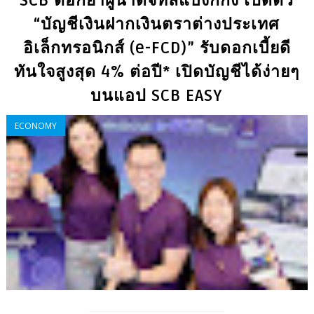
SCB ตอกย้ำผู้นำดิจิทัลแบงก์กิ้ง เปิดตัว
“บัญชีเงินฝากเงินตราต่างประเทศ
อิเล็กทรอนิกส์ (e-FCD)” รับดอกเบี้ยดี
ทันใจสูงสุด 4% ต่อปี* เปิดบัญชีได้ง่ายๆ
บนแอป SCB EASY
ECONOMY