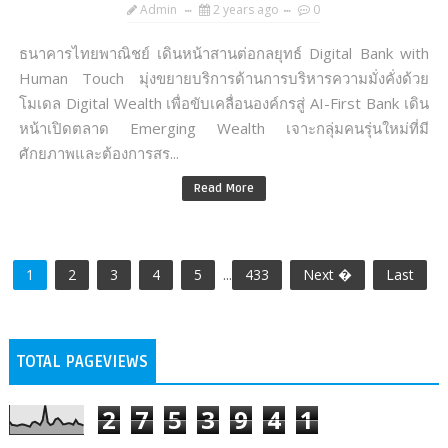
Admin
2 years ago
0
ธนาคารไทยพาณิชย์ เดินหน้าสานต่อกลยุทธ์ Digital Bank with
Human Touch มุ่งขยายบริการด้านการบริหารความมั่งคั่งด้วย
โมเดล Digital Wealth เพื่อขับเคลื่อนองค์กรสู่ AI-First Bank เดิน
หน้าเปิดตลาด Emerging Wealth เจาะกลุ่มคนรุ่นใหม่ที่มี
ศักยภาพและต้องการสร...
Read More
1
2
3
4
5
...
433
Next �
Last
TOTAL PAGEVIEWS
2
7
5
3
9
4
1