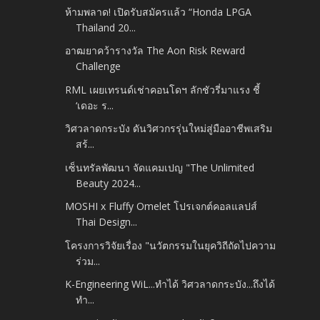
ห้ามพลาด! เปิดรับสมัครแล้ว “Honda LPGA
Thailand 20...
อาฒยาคว้ารางวัล The Aon Risk Reward
Challenge
RML เผยเทรนด์เช่าคอนโดฯ ลักชัวรี่มาแรง ชี้
‘เดอะ ร...
วิศวลาดกระบัง ดันวิศวกรรุ่นใหม่สู่มืออาชีพเสริม
สร้...
เซ็นทรัลพัฒนา จัดแคมเปญ "The Unlimited
Beauty 2024...
MOSHI x Fluffy Omelet โปรเจกต์คอลแลปส์
Thai Design...
โครงการวิจัยเรื่อง "นวัตกรรมในยุควิถีถัดไปความ
ร่วม...
K-Engineering WiL...ทำได้ วิศวลาดกระบัง...ถึงได้
ทำ...