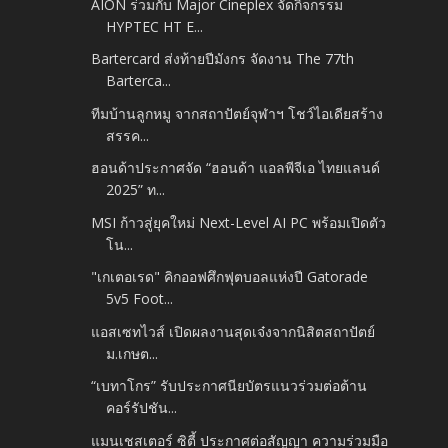
AION ร่วมกับ Major Cineplex จัดกิจกรรม
HYPTEC HT E...
Bartercard ส่งท้ายปีมังกร จัดงาน The 77th
Barterca...
ทีมบ้านลูกหมู จากสถาปัตย์จุฬาฯ โชว์ไอเดียสร้าง
สรรค...
ฮอนด้าประกาศจัด “ฮอนด้า แอลพีจีเอ ไทยแลนด์
2025” ท...
MSI ก้าวสู่ยุคใหม่ Next-Level AI PC พร้อมเปิดตัว
โน...
"เกเตอเรด" คิกออฟศึกฟุตบอลแห่งปี Gatorade
5v5 Foot...
แอสเซทไวส์ เปิดผลงานสุดเจ๋งจากนิสิตสถาปัตย์
ม.เกษต...
“เบทาโกร” รับประกาศนียบัตรแนวร่วมต่อต้าน
คอร์รัปชัน...
แมนเชสเตอร์ ซิตี้ ประกาศต่อสัญญา ความร่วมมือ