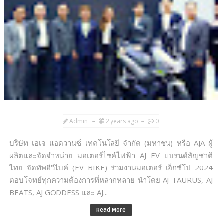
Admin
2 years ago
0
บริษัท เอเจ แอดวานซ์ เทคโนโลยี จำกัด (มหาชน) หรือ AJA ผู้
ผลิตและจัดจำหน่าย มอเตอร์ไซค์ไฟฟ้า AJ EV แบรนด์สัญชาติ
ไทย จัดทัพอีวีไบค์ (EV BIKE) ร่วมงานมอเตอร์ เอ็กซ์โป 2024
ตอบโจทย์ทุกความต้องการที่หลากหลาย นำโดย AJ TAURUS, AJ
BEATS, AJ GODDESS และ AJ...
Read More