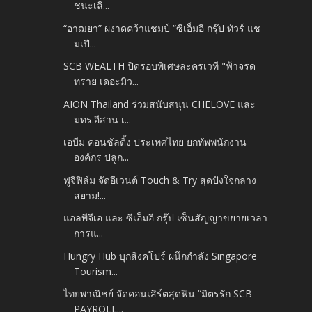
ชนะเลิ...
“อาฒยา” ผงาดคว้าแชมป์ “ซีเอ็มอี กรุ๊ป ทัวร์ แช
มเปี...
SCB WEALTH ปิดรอบพิเศษละครเวที "ฟ้าจรด
ทราย เดอะมิว...
AION Thailand ร่วมสนับสนุน CHELOVE และ
มทร.อีสาน เ...
เอบีม คอนซัลติ้ง ประเทศไทย ยกทัพพนักงาน
องค์กร ปลูก...
ฟูจิฟิล์ม จัดอีเวนต์ Touch & Try สุดปังใจกลาง
สยาม!...
แอลพีจีเอ และ ซีเอ็มอี กรุ๊ป เซ็นสัญญาขยายเวลา
การแ...
Hungry Hub บุกสิงคโปร์ ผนึกกำลัง Singapore
Tourism...
ไทยพาณิชย์ จัดคอนเสิร์ตสุดฟิน “มิตรรัก SCB
PAYROLL...