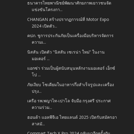
ธนาคารไทยพาณิชย์พัฒนาศักยภาพเยาวชนจัด
แข่งขันโครงกา...
CHANGAN สร้างปรากฏการณ์ที่ Motor Expo
2024 เปิดตัว...
คปภ. ชูการประกันภัยเป็นเครื่องมือบริหารจัดการ
ความเ...
นิสสัน เปิดตัว “นิสสัน เซเรน่า ใหม่” ในงาน
มอเตอร์ ...
แอกซ่า ร่วมเป็นผู้สนับสนุนหลักงานมอเตอร์ เอ็กซ์
โป ...
ภัยเงียบ โซเดียมในอาหารกึ่งสำเร็จรูปและเครื่อง
ปรุง...
เครือ รพ.พญาไท-เปาโล จับมือ กรุงศรี ประกาศ
ความร่วม...
ฮอนด้า แอลพีจีเอ ไทยแลนด์ 2025 เปิดรับสมัครอา
สาสมั...
Commart Tech X Pro 2024 กลับมาอีกครั้งกับ