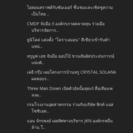
ไอคอนคราฟต์รับซัมเมอร์ ชื่นชมและเชิดชูความ
เป็นไทย ...
CMDF จับมือ 3 องค์กรภาคตลาดทุน ร่วมมือ
บริหารจัดการ...
ยูนิโคล่ แต่งตั้ง "โดราเอมอน" สีเขียวเข้ารับตำ
แหน่...
ทรูมูฟ เอช จับมือ ออปโป้ ชวนสัมผัสประสบการณ์
แห่งพั...
เคอี กรุ๊ป เผยโครงการบ้านหรู CRYSTAL SOLANA
ผลตอบร...
Three Man Down เปิดตัวอัลบั้มสุดเก๋ สื่อเสียงเพ
ลงผ...
กรมโรงงานอุตสาหกรรม ร่วมกับบริษัท ฟิกท์ แอส
โซซิเอท...
แอน จักรพงษ์ เผยทิศทางบริหาร JKN องค์กรหมื่น
ล้าน ใ...