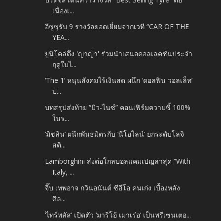
เนื่องเ...
อีซูซุรับ 9 รางวัลยอดเยี่ยมจากเวที “CAR OF THE
YEA...
ยูนิโคล่ดึง 'ญาญ่า' ร่วมนำเสนอคอลเลคชันประจำ
ฤดูใบไ...
‘The 1’ หนุนสังคมไร้เงินสด ผนึก ‘ดอลฟิน วอลเล็ท’
ป...
บทสรุปส่งท้าย “มิว-ไนซ์” คอนเฟิร์มความซี้ 100%
ในร...
‘มิชลิน’ ผนึกพันธมิตรกับ ‘นีโอไลน์’ ยกระดับโลจิ
สติ...
Lamborghini ส่งต่อโกลบอลแคมเปญล่าสุด “With
Italy, ...
จี๊บ เทพอาจ กวินอนันต์ ซีอีโอ คนเก่ง เบื้องหลัง
ศิล...
‘ไทร์พลัส’ เปิดตัว ‘มาริโอ้ เมาเร่อ’ เป็นพรีเซนเตอ...