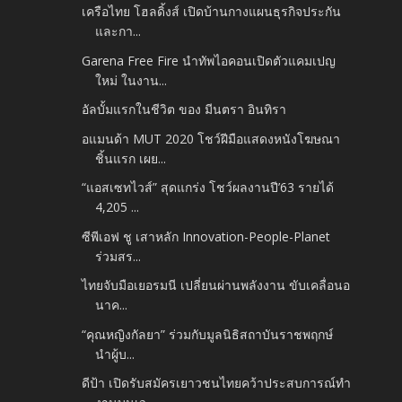
เครือไทย โฮลดิ้งส์ เปิดบ้านกางแผนธุรกิจประกัน
และกา...
Garena Free Fire นำทัพไอคอนเปิดตัวแคมเปญ
ใหม่ ในงาน...
อัลบั้มแรกในชีวิต ของ มีนตรา อินทิรา
อแมนด้า MUT 2020 โชว์ฝีมือแสดงหนังโฆษณา
ชิ้นแรก เผย...
“แอสเซทไวส์” สุดแกร่ง โชว์ผลงานปี’63 รายได้
4,205 ...
ซีพีเอฟ ชู เสาหลัก Innovation-People-Planet
ร่วมสร...
ไทยจับมือเยอรมนี เปลี่ยนผ่านพลังงาน ขับเคลื่อนอ
นาค...
“คุณหญิงกัลยา” ร่วมกับมูลนิธิสถาบันราชพฤกษ์
นำผู้บ...
ดีป้า เปิดรับสมัครเยาวชนไทยคว้าประสบการณ์ทำ