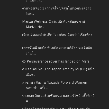
งานบนเว...
งานท่องเที่ยว 3 เกาะที่ใหญ่ที่สุดในท้องทะเลอ่าว
ไทย...
Mariza Wellness Clinic เปิดตัวคลับสุขภาพ
Mariza He...
เวียตเจ็ทออกโปรเด็ด “จองก่อน คุ้มกว่า” เริ่มเพียง
...
เออาร์ไอพี จับมือ พันธมิตรแบรนด์ดัง ประเดิมจัด
งานไ...
😲 Perseverance rover has landed on Mars
ดิ แอสเพน ทรี (The Aspen Tree by MQDC) ผนึก
เมือง...
ลาซาด้า จัดงาน “Lazada Forward Women
Awards” ครั้ง...
บางกอก อินเตอร์เนชั่นแนล มอเตอร์โชว์ ครั้งที่ 42
พ...
บริดจสโตนคว้ารางวัล “Best Selling Tyre” ต่อ