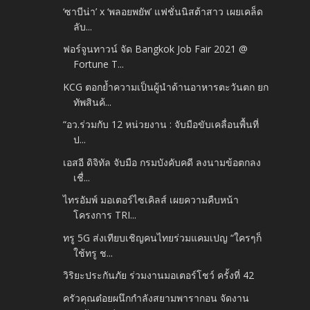
‘ซาบีน่า’ x ‘พลอยพยัพ’ แฟชั่นนิสต้าสาว เผยเคล็ด
ลับ...
ฟอร์จูนทาวน์ จัด Bangkok Job Fair 2021 @
Fortune T...
KCG ตอกย้ำความเป็นผู้นำด้านอาหารตะวันตก ยก
ทัพสินค้...
“อว.ร่วมกับ 12 หน่วยงาน : จับมือขับเคลื่อนพื้นที่
ป...
เอสอี ดิจิทัล จับมือ กรมบังคับคดี ลงนามข้อตกลง
เชื่...
ไทรอัมพ์ มอเตอร์ไซเคิลส์ เผยความคืบหน้า
โครงการ TRI...
ทรู 5G ส่งเทียบเชิญคนไทยร่วมแคมเปญ “ใครๆก็
ใช้ทรู ช...
วิริยะประกันภัย ร่วมงานมอเตอร์โชว์ ครั้งที่ 42
ครัวคุณต๋อยผนึกกำลังสยามพารากอน จัดงาน