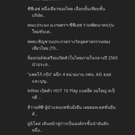
ซีพีเอฟ หนึ่งเดียวของไทย เลื่อนขั้นเทียบชั้น
บริษัท...
คณะประมง ม.เกษตรฯ-ซีพีเอฟ ร่วมพัฒนาคนรุ่น
ใหม่ขับเค...
ททท.เชิญชวนประกวดรางวัลอุตสาหกรรมท่อง
เที่ยวไทย (Th...
ท็อปกอล์ฟเตรียมเปิดตัวในไทยภายในกลางปี 2565
นำประส...
“แพทโก้ กรุ๊ป” ผนึก 4 หน่วยงาน กฟน. AIS ธอส
และบุญ...
Infinix เปิดตัว HOT 10 Play แบตอึด จอใหญ่ สเป็
กดี ...
ลีวายส์® ผู้นำแห่งแฟชั่นยั่งยืน เผยคอลเลคชั่นยีน
ส์...
ยูนิโคล่ เดินหน้าสู่การเป็นองค์กรชั้นนำอันดับ
หนึ่ง...