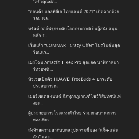
“ครัวคุณต๋อ...
“ฮอนด้า แอลพีจีเอ ไทยแลนด์ 2021” เปิดฉากด้วย
รอบ Na...
ทรัสต์ กอล์ฟรุกระดับโลกประกาศเป็นผู้สนับสนุน
หลัก ร...
เริ่มแล้ว “COMMART Crazy Offer” โปรโมชั่นสุด
ร้อนแร...
เผยโฉม Amazfit T-Rex Pro สุดยอด นาฬิกาสมา
ร์ทวอทช์ ...
หัวเว่ยเปิดตัว HUAWEI FreeBuds 4i ยกระดับ
ประสบการณ...
เมอร์เซเดส-เบนซ์ ฉีกทุกกฎเกณฑ์โชว์วิสัยทัศน์แห่
งอน...
ผู้ประกอบการโรงแรมทั่วไทย ร่วมถกอนาคตการ
ท่องเที่ยว...
ส่งท้ายความฮากับบทสรุปความซี้ของ “แจ็ค-แฟน
ฉัน” และ...