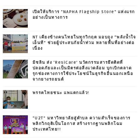
เปิดให้บริการ "NAPHA Flagship Store" แห่งแรก
อย่างเป็นทางการ
NT เคียงข้างคนไทยในทุกวิกฤต มอบถุง “พลังน้ำใจ
เอ็นที” ช่วยผู้ประสบภัยน้ำท่วม หลายพื้นที่อย่างต่อ
เนื่อง
มิชลิน ส่ง ‘ResiCare’ นวัตกรรมสารยึดติดที่
ปลอดภัยและเป็นมิตรต่อสิ่งแวดล้อม บุกเบิกตลาด
รุกช่องทางการใช้ประโยชน์ในธุรกิจอื่นนอกเหนือ
จากยางรถยนต์
พรรคไทยชนะ แพแตกแล้ว!
“U2T” มหาวิทยาลัยสู่ตำบล ความสำเร็จของการ
พลิกวิกฤติเป็นโอกาส สร้างรากฐานพลิกโฉม
ประเทศไทย!!