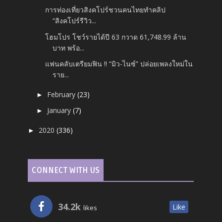
การท่องเที่ยวสิงคโปร์ชวนคนไทยทำคลิป
“สิงคโปร์รีวิว...
โฮมโปร โชว์รายได้ปี 63 กวาด 61,748.99 ล้าน
บาท พร้อ...
แฟนคลับเตรียมฟิน !! “มิว-ไนซ์” ปล่อยเพลงใหม่ใน
ราย...
February
(23)
►
January
(7)
►
2020
(336)
►
CONNECT WITH US
34.2k
Like
likes