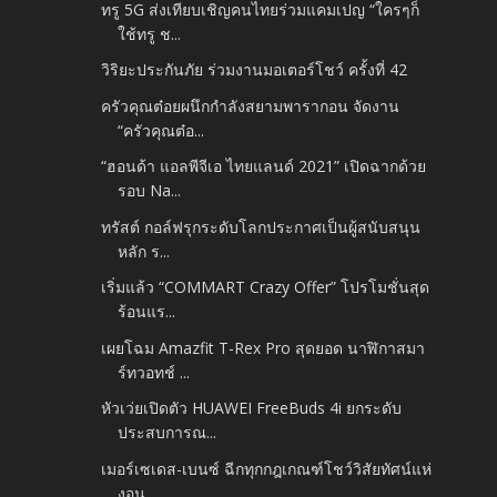
ทรู 5G ส่งเทียบเชิญคนไทยร่วมแคมเปญ “ใครๆก็
ใช้ทรู ช...
วิริยะประกันภัย ร่วมงานมอเตอร์โชว์ ครั้งที่ 42
ครัวคุณต๋อยผนึกกำลังสยามพารากอน จัดงาน
“ครัวคุณต๋อ...
“ฮอนด้า แอลพีจีเอ ไทยแลนด์ 2021” เปิดฉากด้วย
รอบ Na...
ทรัสต์ กอล์ฟรุกระดับโลกประกาศเป็นผู้สนับสนุน
หลัก ร...
เริ่มแล้ว “COMMART Crazy Offer” โปรโมชั่นสุด
ร้อนแร...
เผยโฉม Amazfit T-Rex Pro สุดยอด นาฬิกาสมา
ร์ทวอทช์ ...
หัวเว่ยเปิดตัว HUAWEI FreeBuds 4i ยกระดับ
ประสบการณ...
เมอร์เซเดส-เบนซ์ ฉีกทุกกฎเกณฑ์โชว์วิสัยทัศน์แห่
งอน...