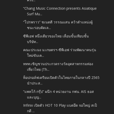
“Chang Music Connection presents Asiatique
Surf Mu...
“โปรพราว” ชเนตตี วรรณแสน คว้าตำแหน่งผู้
ชนะรอบคัดเล...
ซีพีเอฟ หนึ่งเดียวของไทย เลื่อนขั้นเทียบชั้น
บริษัท...
คณะประมง ม.เกษตรฯ-ซีพีเอฟ ร่วมพัฒนาคนรุ่น
ใหม่ขับเค...
ททท.เชิญชวนประกวดรางวัลอุตสาหกรรมท่อง
เที่ยวไทย (Th...
ท็อปกอล์ฟเตรียมเปิดตัวในไทยภายในกลางปี 2565
นำประส...
“แพทโก้ กรุ๊ป” ผนึก 4 หน่วยงาน กฟน. AIS ธอส
และบุญ...
Infinix เปิดตัว HOT 10 Play แบตอึด จอใหญ่ สเป็
กดี ...