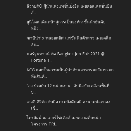
ลีวายส์® ผู้นำแห่งแฟชั่นยั่งยืน เผยคอลเลคชั่นยีน
ส์...
ยูนิโคล่ เดินหน้าสู่การเป็นองค์กรชั้นนำอันดับ
หนึ่ง...
‘ซาบีน่า’ x ‘พลอยพยัพ’ แฟชั่นนิสต้าสาว เผยเคล็ด
ลับ...
ฟอร์จูนทาวน์ จัด Bangkok Job Fair 2021 @
Fortune T...
KCG ตอกย้ำความเป็นผู้นำด้านอาหารตะวันตก ยก
ทัพสินค้...
“อว.ร่วมกับ 12 หน่วยงาน : จับมือขับเคลื่อนพื้นที่
ป...
เอสอี ดิจิทัล จับมือ กรมบังคับคดี ลงนามข้อตกลง
เชื่...
ไทรอัมพ์ มอเตอร์ไซเคิลส์ เผยความคืบหน้า
โครงการ TRI...