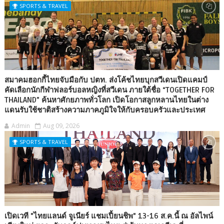
SPORTS & TRAVEL
สมาคมฮอกกี้ไทยจับมือกับ​ ปตท.​ ส่งโค้ชไทยบุกสวีเดนเปิดแคมป์
คัดเลือกนักกีฬาฟลอร์บอลหญิงที่สวีเดน ภายใต้ชื่อ “TOGETHER FOR
THAILAND” ค้นหาศักยภาพทั่วโลก เปิดโอกาสลูกหลานไทยในต่าง
แดนรับใช้ชาติสร้างความภาคภูมิใจให้กับครอบครัวและประเทศ
Admin
Aug 09, 2026
SPORTS & TRAVEL
เปิดเวที "ไทยแลนด์ จูเนียร์ แชมเปี้ยนชิพ" 13-16 ส.ค.นี้ ณ อัลไพน์