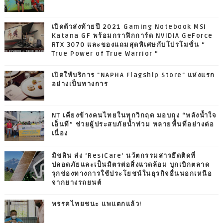
เปิดตัวส่งท้ายปี 2021 Gaming Notebook MSI
Katana GF พร้อมกราฟิกการ์ด NVIDIA GeForce
RTX 3070 และของแถมสุดพิเศษกับโปรโมชั่น “
True Power of True Warrior ”
เปิดให้บริการ "NAPHA Flagship Store" แห่งแรก
อย่างเป็นทางการ
NT เคียงข้างคนไทยในทุกวิกฤต มอบถุง “พลังน้ำใจ
เอ็นที” ช่วยผู้ประสบภัยน้ำท่วม หลายพื้นที่อย่างต่อ
เนื่อง
มิชลิน ส่ง ‘ResiCare’ นวัตกรรมสารยึดติดที่
ปลอดภัยและเป็นมิตรต่อสิ่งแวดล้อม บุกเบิกตลาด
รุกช่องทางการใช้ประโยชน์ในธุรกิจอื่นนอกเหนือ
จากยางรถยนต์
พรรคไทยชนะ แพแตกแล้ว!