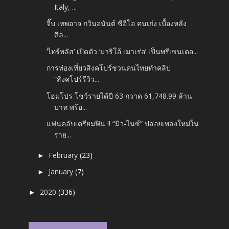
Italy, ...
จี๊บ เทพอาจ กวินอนันต์ ซีอีโอ คนเก่ง เบื้องหลัง
ศิล...
‘ไทร์พลัส’ เปิดตัว ‘มาริโอ้ เมาเร่อ’ เป็นพรีเซนเตอ...
การท่องเที่ยวสิงคโปร์ชวนคนไทยทำคลิป
“สิงคโปร์รีวิว...
โฮมโปร โชว์รายได้ปี 63 กวาด 61,748.99 ล้าน
บาท พร้อ...
แฟนคลับเตรียมฟิน !! “มิว-ไนซ์” ปล่อยเพลงใหม่ใน
ราย...
February
(23)
►
January
(7)
►
2020
(336)
►