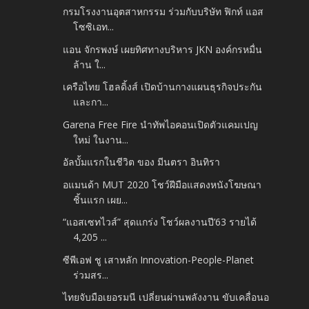
กรมโรงงานอุตสาหกรรม ร่วมกับบริษัท ฟิกท์ แอส
โซซิเอท...
แอน จักรพงษ์ เผยทิศทางบริหาร JKN องค์กรหมื่น
ล้าน ใ...
เครือไทย โฮลดิ้งส์ เปิดบ้านกางแผนธุรกิจประกัน
และกา...
Garena Free Fire นำทัพไอคอนเปิดตัวแคมเปญ
ใหม่ ในงาน...
อัลบั้มแรกในชีวิต ของ มีนตรา อินทิรา
อแมนด้า MUT 2020 โชว์ฝีมือแสดงหนังโฆษณา
ชิ้นแรก เผย...
“แอสเซทไวส์” สุดแกร่ง โชว์ผลงานปี’63 รายได้
4,205 ...
ซีพีเอฟ ชู เสาหลัก Innovation-People-Planet
ร่วมสร...
ไทยจับมือเยอรมนี เปลี่ยนผ่านพลังงาน ขับเคลื่อนอ