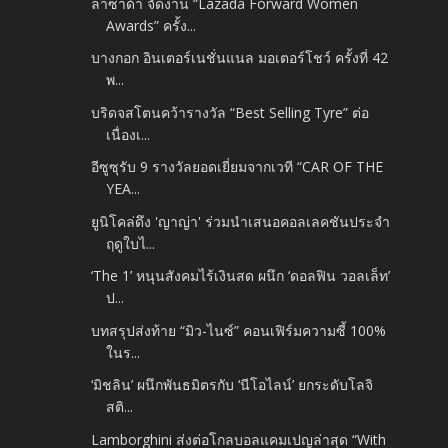
ลาซาด้า จัดงาน “Lazada Forward Women
Awards” ครั้ง...
บางกอก อินเตอร์เนชั่นแนล มอเตอร์โชว์ ครั้งที่ 42
พ...
บริดจสโตนคว้ารางวัล “Best Selling Tyre” ต่อ
เนื่องเ...
อีซูซุรับ 9 รางวัลยอดเยี่ยมจากเวที “CAR OF THE
YEA...
ยูนิโคล่ดึง 'ญาญ่า' ร่วมนำเสนอคอลเลคชันประจำ
ฤดูใบไ...
‘The 1’ หนุนสังคมไร้เงินสด ผนึก ‘ดอลฟิน วอลเล็ท’
ป...
บทสรุปส่งท้าย “มิว-ไนซ์” คอนเฟิร์มความซี้ 100%
ในร...
‘มิชลิน’ ผนึกพันธมิตรกับ ‘นีโอไลน์’ ยกระดับโลจิ
สติ...
Lamborghini ส่งต่อโกลบอลแคมเปญล่าสุด “With