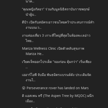
นาค...
“คุณหญิงกัลยา” ร่วมกับมูลนิธิสถาบันราชพฤกษ์
นำผู้บ...
ดีป้า เปิดรับสมัครเยาวชนไทยคว้าประสบการณ์ทำ
งานบนเว...
งานท่องเที่ยว 3 เกาะที่ใหญ่ที่สุดในท้องทะเลอ่าว
ไทย...
Mariza Wellness Clinic เปิดตัวคลับสุขภาพ
Mariza He...
เวียตเจ็ทออกโปรเด็ด “จองก่อน คุ้มกว่า” เริ่มเพียง
...
เออาร์ไอพี จับมือ พันธมิตรแบรนด์ดัง ประเดิมจัด
งานไ...
😲 Perseverance rover has landed on Mars
ดิ แอสเพน ทรี (The Aspen Tree by MQDC) ผนึก
เมือง...