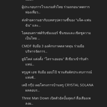
ผู้ประกอบการโรงแรมทั่วไทย ร่วมถกอนาคตการ
ท่องเที่ยว...
ส่งท้ายความฮากับบทสรุปความซี้ของ “แจ็ค-แฟน
ฉัน” และ...
ไอคอนคราฟต์รับซัมเมอร์ ชื่นชมและเชิดชูความ
เป็นไทย ...
CMDF จับมือ 3 องค์กรภาคตลาดทุน ร่วมมือ
บริหารจัดการ...
ยูนิโคล่ แต่งตั้ง "โดราเอมอน" สีเขียวเข้ารับตำ
แหน่...
ทรูมูฟ เอช จับมือ ออปโป้ ชวนสัมผัสประสบการณ์
แห่งพั...
เคอี กรุ๊ป เผยโครงการบ้านหรู CRYSTAL SOLANA
ผลตอบร...
Three Man Down เปิดตัวอัลบั้มสุดเก๋ สื่อเสียงเพ
ลงผ...