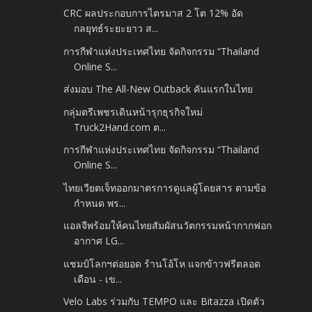
CRC ผลประกอบการไตรมาส 2 โต 12% อัด
กลยุทธ์ระยะยาว ส...
การกีฬาแห่งประเทศไทย จัดกิจกรรม “Thailand
Online S...
ส่งมอบ The All-New Outback คันแรกในไทย
กลุ่มตรีเพชรเดินหน้ารุกธุรกิจใหม่
Truck2Hand.com ต...
การกีฬาแห่งประเทศไทย จัดกิจกรรม “Thailand
Online S...
ไทยเวียตเจ็ทออกมาตรการดูแลผู้โดยสาร ตามข้อ
กำหนด พร...
แอลจีพร้อมให้คนไทยสัมผัสนวัตกรรมหน้ากากฟอก
อากาศ LG...
แชมป์โลกฯต่อยอด ร้านโอ้โห แจกข้าวฟรีตลอด
เดือน - เข...
Velo Labs ร่วมกับ TEMPO และ Bitazza เปิดตัว