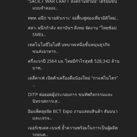
“SACICT WAR CRAFT สงครามทำมือ” เตรียมขึ้น
แบบจำลองง...
ททท. ผนึก ‘ขายหัวเราะ’ จ่อฟื้นฟูท่องเที่ยวมิติใหม่...
สสว. ผนึกกำลัง สถาบันฯ สิ่งทอ จัดงาน “ไทยช้อป
SMEs...
เทคโนโลยีไอโอที บทบาทเหนือชั้นหนุนธุรกิจ
ขนส่งอาหาร...
ครึ่งแรกปี 2564 บจ. ไทยมีกำไรสุทธิ 528,342 ล้าน
บาท...
เดลี่คาเฟ่ เปิดตัวเครื่องดื่มน้องใหม่ “กาแฟไนโตร”
...
DITP ต่อยอดผู้ประกอบการ ขนทัพกิจกรรมและ
นิทรรศการเส...
อิมแพ็คลุยจัด BCT Expo งานแสดงสินค้า สัมมนา
และเจรจ...
เมอร์เซเดส-เบนซ์ ย้ำความพร้อมในการเป็นผู้ผลิต
รถยนต...