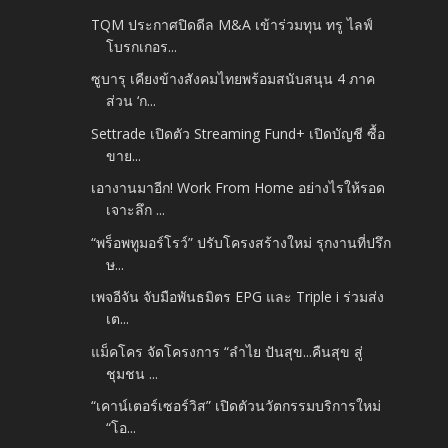
TQM ประกาศปิดดีล M&A เข้าร่วมทุน ทรู ไลฟ์
โบรกเกอร...
ซูบารุ เคียงข้างสังคมไทยพร้อมสนับสนุน 4 ภาค
ส่วน ‘ก...
Settrade เปิดตัว Streaming Fund+ เปิดบัญชี ซื้อ
ขาย...
เอางานมาอีก! Work From Home อย่างไรให้รอด
เจาะลึก ...
“พร็อพทูมอร์โรว์” ปรับโครงสร้างใหม่ รุกงานที่ปรึก
ษ...
เพจอีจัน จับมือพันธมิตร EPG และ Triple i ร่วมส่ง
เต...
แม็คโคร จัดโครงการ “ลำไย ปันสุข...คืนสุข สู่
ชุมชน ...
“เคาน์เตอร์เซอร์วิส” เปิดตัวนวัตกรรมบริการใหม่
“โอ...