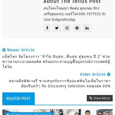
About The Tellus Post
สนใจลงโฆษณา ติดต่อ คุณกษม จักร
เครือ(คุณกบ) เบอร์โทร090-1977532 ID
Line Kobposttoday
Newer Article
แม็คโคร จัดโครงการ “ลำไย ปันสุข...คืนสุข สู่ชุมชน ปี 2” ช่วย
ชาวสวนระบายผลผลิต พร้อมกระจายบุญซื้ออุปกรณ์การแพทย์สู้
โควิด
Older Article
สยามดิสคัฟเวอรี่ ชวนสนุกกับการช้อปแฟชั่นไอเท็มในราคา
ต้องรีบคว้า กับ Discovery Selection ลดสูงสุด 60%
View More
RELATED POST
TECHNOLOGY & INNOVATION