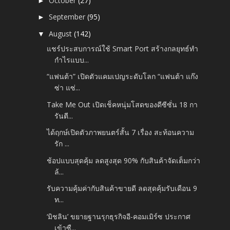
October
(27)
►
September
(95)
►
August
(142)
▼
แชร์ประสบการณ์ใช้ Smart Port สร้างกลยุทธ์ทำ
กำไรแบบ...
“แฟนต้า” เปิดตัวแคมเปญระดับโลก “แฟนต้า แก๊ง
ซ่า แซ่...
Take Me Out เปิดเช็คหนุ่มโสดของดีซีซั่น 18 กา
รันตี...
ได้ฤกษ์เปิดตัวภาพยนตร์สั้น 7 เรื่อง สะท้อนความ
รัก ...
ช้อปแบบสุดคุ้ม ลดสูงสุด 90% กับสินค้าจัดเต็มกว่า
ล้...
รับความคุ้มค่ากับสินค้าขายดี ลดสุดคุ้มรับเดือน 9
ท...
‘มิชลิน’ ขยายฐานรุกธุรกิจอี-คอมเมิร์ซ ประกาศ
เข้าซื...