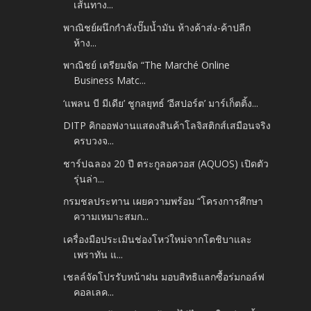
เส้นทาง...
พาณิชย์ผนึกกำลังปั๊มน้ำมัน ห้างค้าส่ง-ค้าปลีก
ห้าง...
พาณิชย์ เตรียมจัด “The Marché Online
Business Matc...
‘แพลน บี มีเดีย’ ชูกลยุทธ์ ‘อีสปอร์ต’ มาร์เก็ตติ้ง...
DITP คิกออฟงานแสดงสินค้าโลจิสติกส์เสมือนจริง
ครบวงจ...
ชาร์ปฉลอง 20 ปี ตระกูลอควอส (AQUOS) เปิดตัว
รุ่นล่า...
กรมชลประทาน เผยความพร้อม “โครงการศึกษา
ความเหมาะสมก...
เครื่องมือประเมินช่องโหว่ใหม่จากโตชิบาและ
เพราทัน แ...
เชลล์จัดโปรรับหน้าฝน มอบสิทธิแลกซื้อร่มกอล์ฟ
คอลเลค...