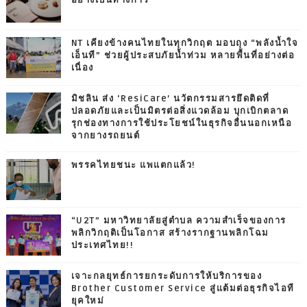
อย่างเป็นทางการ
NT เคียงข้างคนไทยในทุกวิกฤต มอบถุง “พลังน้ำใจ
เอ็นที” ช่วยผู้ประสบภัยน้ำท่วม หลายพื้นที่อย่างต่อ
เนื่อง
มิชลิน ส่ง ‘ResiCare’ นวัตกรรมสารยึดติดที่
ปลอดภัยและเป็นมิตรต่อสิ่งแวดล้อม บุกเบิกตลาด
รุกช่องทางการใช้ประโยชน์ในธุรกิจอื่นนอกเหนือ
จากยางรถยนต์
พรรคไทยชนะ แพแตกแล้ว!
“U2T” มหาวิทยาลัยสู่ตำบล ความสำเร็จของการ
พลิกวิกฤติเป็นโอกาส สร้างรากฐานพลิกโฉม
ประเทศไทย!!
เจาะกลยุทธ์การยกระดับการให้บริการของ
Brother Customer Service สู่แต้มต่อธุรกิจไอที
ยุคใหม่