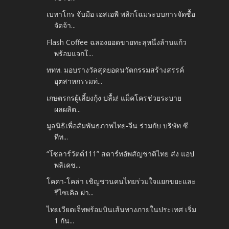
เบทาโกร จับมือ เอสเอพี พลิกโฉมระบบการจัดซื้อ
จัดจ้า...
Flash Coffee ฉลองยอดขายทะลุหนึ่งล้านแก้ว
พร้อมแจกโ...
ททท. มอบรางวัลสุดยอดนวัตกรรมสร้างสรรค์
อุตสาหกรรมท่...
เกษตรกรผู้เลี้ยงกุ้ง ปลื้ม! แม็คโครช่วยระบาย
ผลผลิต...
มูลนิธิเพื่อสัมพันธภาพไทย-จีน ร่วมกับ บริษัท ซี
ทีท...
“โซลาร์วัตต์111” สตาร์ทอัพสัญชาติไทย ส่ง แอป
พลิเคช...
โคคา-โคล่า เชิญชวนคนไทยร่วมใจแยกขยะและ
รีไซเคิล ผ่า...
ไทยเวียตเจ็ทพร้อมบินเส้นทางภายในประเทศ เริ่ม
1 กัน...