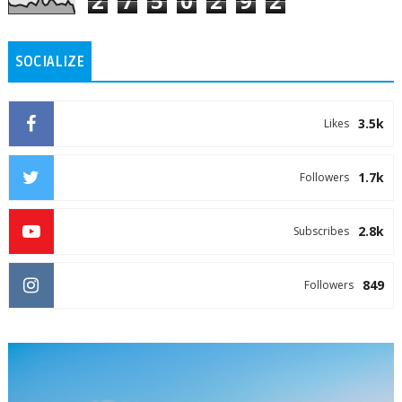
2
7
5
0
2
9
2
SOCIALIZE
3.5k
Likes
1.7k
Followers
2.8k
Subscribes
849
Followers