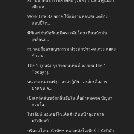
สถาบันวิทยาการตลาดทุน (วตท.) ร่วมกับ ศูนย์อา
เซียนศ...
Work-Life Balance ให้แม้งานหล่นทับแต่ก็ยัง
แฮปปี้ได...
ซีพีเอฟ จับมือพันธมิตรระดับโลก เดินหน้าขับ
เคลื่อนย...
สมาคมสื่ออาชญากรรม ห่วงนักข่าว-คนกรุง ลุยส่ง
ข้าวกล...
The 1 รุกหนักธุรกิจคอนเท้นต์ ต่อยอด The 1
Today มุ...
หน่วยงานภาครัฐ - อาสากู้ภัย - องค์กรสื่อสาร
มวลชน จ...
เปิดเคล็ดลับขจัดกลิ่นอับในเสื้อผ้าหมดจด ปัญหา
กวนใจ...
ไทรอัมพ์ มอเตอร์ไซเคิลส์ เดินหน้าลุยตลาด
พรีเมียมบิ...
บริดจสโตน...นำทัพชวนส่งพลังใจเชียร์ 4 นักกีฬา