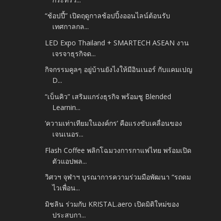
“ช้อปปี้” เปิดฤดูกาลช้อปปิ้งออนไลน์ต้อนรับ
เทศกาลกล...
LED Expo Thailand + SMARTECH ASEAN งาน
เจรจาธุรกิจด...
กิจกรรมคูลๆ อยู่บ้านยังไงให้มีอินเนอร์ กับแคมเปญ
D...
“เบ็นคิว” เสริมแกร่งธุรกิจ พร้อมชู Blended
Learnin...
‘ความเท่าเทียมในองค์กร’ คือแรงขับเคลื่อนของ
เจนเนอร...
Flash Coffee พลิกโฉมวงการกาแฟไทย พร้อมเปิด
ตัวแอปพล...
วิศวฯ จุฬาฯ บูรณาการความร่วมมือพัฒนา “รถดม
ไวเพื่อน...
มิชลิน ร่วมกับ KRISTAL.aero เปิดมิติใหม่ของ
ประสบกา...