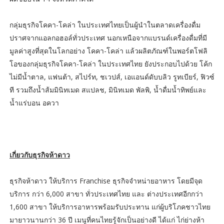
กลุ่มธุรกิจโคคา-โคล่า ในประเทศไทยเป็นผู้นำในตลาดเครื่องดื่ม
ปราศจากแอลกอฮอล์ทั่วประเทศ นอกเหนือจากแบรนด์เครื่องดื่มที่มี
มูลค่าสูงที่สุดในโลกอย่าง โคคา-โคล่า แล้วผลิตภัณฑ์ในพอร์ตโฟลิ
โอของกลุ่มธุรกิจโคคา-โคล่า ในประเทศไทย ยังประกอบไปด้วย โค้ก
ไม่มีน้ำตาล, แฟนต้า, สไปร์ท, ชเวปส์, เอแอนด์ดับบลิว รูทเบียร์, ฟิวซ์
ที รวมถึงน้ำส้มมินิทเมด สแปลช, มินิทเมด พัลพิ, น้ำดื่มน้ำทิพย์และ
น้ำแร่บอน อควา
เกี่ยวกับธุรกิจห้าดาว
ธุรกิจห้าดาว ให้บริการ Franchise ธุรกิจจำหน่ายอาหาร โดยมีจุด
บริการ กว่า 6,000 สาขา ทั่วประเทศไทย และ ต่างประเทศอีกกว่า
1,600 สาขา ให้บริการอาหารพร้อมรับประทาน แก่ผู้บริโภคชาวไทย
มายาวนานกว่า 36 ปี เมนูที่คนไทยรู้จักเป็นอย่างดี ได้แก่ ไก่ย่างห้า