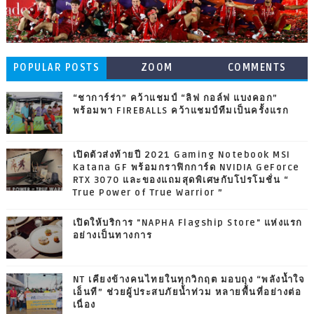
POPULAR POSTS
ZOOM
COMMENTS
“ชาการ์ร่า” คว้าแชมป์ “ลิฟ กอล์ฟ แบงคอก”
พร้อมพา FIREBALLS คว้าแชมป์ทีมเป็นครั้งแรก
เปิดตัวส่งท้ายปี 2021 Gaming Notebook MSI
Katana GF พร้อมกราฟิกการ์ด NVIDIA GeForce
RTX 3070 และของแถมสุดพิเศษกับโปรโมชั่น “
True Power of True Warrior ”
เปิดให้บริการ "NAPHA Flagship Store" แห่งแรก
อย่างเป็นทางการ
NT เคียงข้างคนไทยในทุกวิกฤต มอบถุง “พลังน้ำใจ
เอ็นที” ช่วยผู้ประสบภัยน้ำท่วม หลายพื้นที่อย่างต่อ
เนื่อง