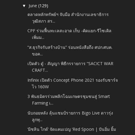
June
(129)
▼
ตลาดหลักทรัพย์ฯ จับมือ สำนักงานเลขาธิการ
วุฒิสภา สร...
CPF ร่วมฟื้นทะเลสะอาด เก็บ -คัดแยก-รีไซเคิล
เพิ่มม...
“ส.ธุรกิจรับสร้างบ้าน” ร่อนหนังสือถึง ศปก.ศบค.
ขอค...
เปิดตัว ดู๋ - สัญญา พิธีกรรายการ “SACICT WAR
CRAFT...
Infinix เปิดตัว Concept Phone 2021 รองรับชาร์จ
ไว 160W
3 พันธมิตรร่วมพลิกโฉมเกษตรชุมชนสู่ Smart
Farming เ...
นับถอยหลัง ลุ้นแชมป์รายการ Bigo Live ดาวรุ่ง
ลูกทุ...
‘มิชลิน ไกด์’ จัดแคมเปญ ‘Red Spoon | ปันอิ่ม ยิ้ม