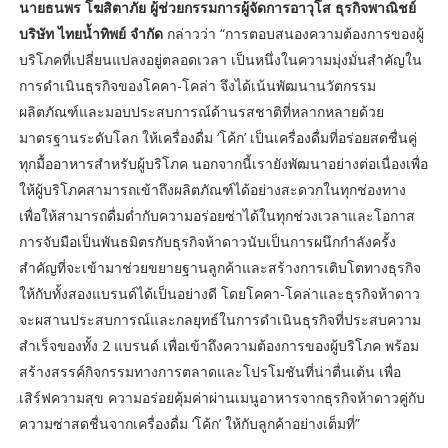
นายธนพร โฆสิตาภัย ผู้ช่วยกรรมการผู้จัดการอาวุโส ธุรกิจพาณิชย์
บริษัท ไทยน้ำทิพย์ จำกัด
กล่าวว่า “การตอบสนองความต้องการของผู้
บริโภคที่เปลี่ยนแปลงอยู่ตลอดเวลา เป็นหนึ่งในความมุ่งมั่นสำคัญใน
การดำเนินธุรกิจของโคคา-โคล่า จึงได้เน้นพัฒนานวัตกรรม
ผลิตภัณฑ์และมอบประสบการณ์ด้านรสชาติที่หลากหลายด้วย
มาตรฐานระดับโลก ให้เครื่องดื่ม ‘โค้ก’ เป็นเครื่องดื่มที่อร่อยสดชื่นคู่
ทุกมื้ออาหารสำหรับผู้บริโภค นอกจากนี้เรายังพัฒนาอย่างต่อเนื่องเพื่อ
ให้ผู้บริโภคสามารถเข้าถึงผลิตภัณฑ์ได้อย่างสะดวกในทุกช่องทาง
เพื่อให้สามารถดื่มด่ำกับความอร่อยซ่าได้ในทุกช่วงเวลาและโอกาส
การจับมือเป็นพันธมิตรกับธุรกิจห้าดาวนับเป็นการผนึกกำลังครั้ง
สำคัญที่จะเข้ามาช่วยขยายฐานลูกค้าและสร้างการเติบโตทางธุรกิจ
ให้กับทั้งสองแบรนด์ได้เป็นอย่างดี โดยโคคา-โคล่าและธุรกิจห้าดาว
จะผสานประสบการณ์และกลยุทธ์ในการดำเนินธุรกิจที่ประสบความ
สำเร็จของทั้ง 2 แบรนด์ เพื่อเข้าถึงความต้องการของผู้บริโภค พร้อม
สร้างสรรค์กิจกรรมทางการตลาดและโปรโมชันที่น่าตื่นเต้น เพื่อ
เสิร์ฟความสุข ความอร่อยคุ้มค่าผ่านเมนูอาหารจากธุรกิจห้าดาวคู่กับ
ความซ่าสดชื่นจากเครื่องดื่ม ‘โค้ก’ ให้กับลูกค้าอย่างเต็มที่”