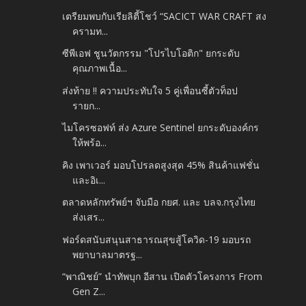
เตรียมพบกับเรียลิตี้โชว์ “SACICT WAR CRAFT สง
ครามท...
ซีพีเอฟ ชูนวัตกรรม "โปรไบโอติก" ยกระดับ
คุณภาพเนื้อ...
ส่งท้าย !! ความประทับใจ 5 คู่เพื่อนซี้ตัวท็อป
รายก...
ไมโครซอฟท์ ส่ง Azure Sentinel ยกระดับองค์กร
ให้พร้อ...
คิง เพาเวอร์ มอบโปรลดสูงสุด 45% สินค้าแฟชั่น
และอิเ...
ตลาดหลักทรัพย์ฯ จับมือ กยศ. และ บลจ.กรุงไทย
ส่งเสร...
ฟอร์ดสนับสนุนสาธารณสุขสู้โควิด-19 มอบรถ
พยาบาลมาตรฐ...
“พาณิชย์” นำทัพบุก อีสาน เปิดตัวโครงการ From
Gen Z...