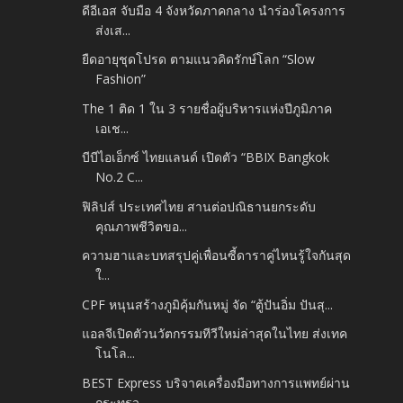
ดีอีเอส จับมือ 4 จังหวัดภาคกลาง นำร่องโครงการ
ส่งเส...
ยืดอายุชุดโปรด ตามแนวคิดรักษ์โลก “Slow
Fashion”
The 1 ติด 1 ใน 3 รายชื่อผู้บริหารแห่งปีภูมิภาค
เอเช...
บีบีไอเอ็กซ์ ไทยแลนด์ เปิดตัว “BBIX Bangkok
No.2 C...
ฟิลิปส์ ประเทศไทย สานต่อปณิธานยกระดับ
คุณภาพชีวิตขอ...
ความฮาและบทสรุปคู่เพื่อนซี้ดาราคู่ไหนรู้ใจกันสุด
ใ...
CPF หนุนสร้างภูมิคุ้มกันหมู่ จัด “ตู้ปันอิ่ม ปันสุ...
แอลจีเปิดตัวนวัตกรรมทีวีใหม่ล่าสุดในไทย ส่งเทค
โนโล...
BEST Express บริจาคเครื่องมือทางการแพทย์ผ่าน
กระทรว...