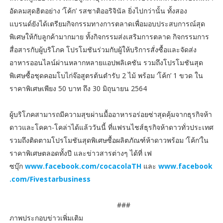
อัดลมสุดฮิตอย่าง ‘โค้ก’ รสชาติออริจินัล ยิ่งไปกว่านั้น ทั้งสอง
แบรนด์ยังได้เตรียมกิจกรรมทางการตลาดเพื่อมอบประสบการณ์สุด
พิเศษให้กับลูกค้ามากมาย ทั้งกิจกรรมส่งเสริมการตลาด กิจกรรมการ
สื่อสารกับผู้บริโภค โปรโมชันร่วมกับผู้ให้บริการสั่งซื้อและจัดส่ง
อาหารออนไลน์ผ่านหลากหลายแอปพลิเคชัน รวมถึงโปรโมชันสุด
พิเศษซื้อชุดคอมโบไก่จ๊อสูตรต้นตำรับ 2 ไม้ พร้อม ‘โค้ก’ 1 ขวด ใน
ราคาพิเศษเพียง 50 บาท ถึง 30 มิถุนายน 2564
ผู้บริโภคสามารถมีความสุขผ่านมื้ออาหารอร่อยซ่าสุดคุ้มจากธุรกิจห้า
ดาวและโคคา-โคล่าได้แล้ววันนี้ ที่แฟรนไชส์ธุรกิจห้าดาวทั่วประเทศ
รวมถึงติดตามโปรโมชันสุดพิเศษซื้อผลิตภัณฑ์ห้าดาวพร้อม ‘โค้ก’ใน
ราคาพิเศษตลอดทั้งปี และข่าวสารต่างๆ ได้ที่ เฟ
ซบุ๊ก
www.facebook.com/cocacolaTH
และ
www.facebook
.com/Fivestarbusiness
###
ภาพประกอบข่าวเพิ่มเติม