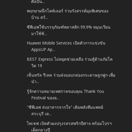
ศิลปิน...
พฤกษาผนึกโคห์เลอร์ ร่วมรังสรรค์มุมพิเศษของ
บ้าน สร้...
ซีพีเอฟใช้บรรจุภัณฑ์พลาสติก 99.9% หมุนเวียน
มาใช้ซ้...
Huawei Mobile Services เปิดตัวการแข่งขัน
AppsUP Ap...
BEST Express ไม่หยุดช่วยเหลือ ร่วมสู้ต้านภัยโค
วิด 19
เซ็นทรัล รีเทล ร่วมส่งมอบกล่องกระดาษลูกฟูก เพื่อ
นำ...
รู้จักความหมายเทศกาลขอบคุณ Thank You
Festival ของย...
"ซีพีเอฟ ส่งอาหารจากใจ" เติมพลังทีมแพทย์
สระบุรี เด...
ไทเชฟ เปิดตัวผงปรุงรสรสพริกปีศาจ พร้อมโปรฯ
เด็ดกลางปี