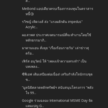
ส...
MeBond แอปเดียวครบเรื่องการลงทุนในตราสาร
หนี้🧐
รวิชญ์ เทิดวงส์ ส่ง​ "แรงผลักดัน​ impedus"
Acrylic...
ผอ.สวพส ประกาศเจตนารมณ์ที่จะทำงานโดยใช้
หลักธรรมาภิ...
มาดามแอน สั่งลุย “เรื่องร้อนรายวัน” เล่าข่าวสุ
ดร้อ...
เฟิร์ส อนุวัตน์ ให้ “เพลงเจ้าความทรงจำ” เป็น
บทเพลง...
ซีพีเอฟ เติมเสบียงต่อเนื่อง! เสริมกำลังใจนักรบชุด
ข...
“มูลนิธิตลาดหลักทรัพย์ฯ สนับสนุนโครงการ “พลัง
ใจ 99...
Google ร่วมฉลอง International MSME Day จัด
แคมเปญ G...