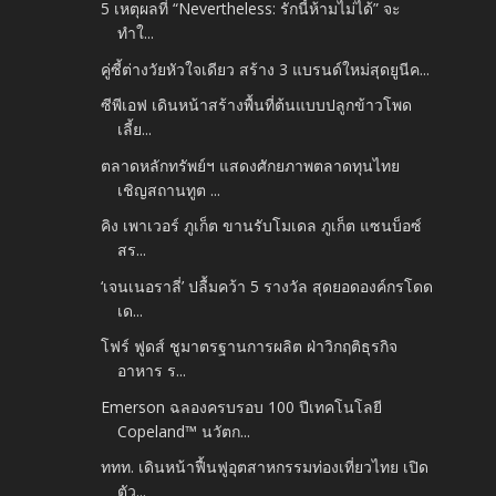
5 เหตุผลที่ “Nevertheless: รักนี้ห้ามไม่ได้” จะ
ทำใ...
คู่ซี้ต่างวัยหัวใจเดียว สร้าง 3 แบรนด์ใหม่สุดยูนีค...
ซีพีเอฟ เดินหน้าสร้างพื้นที่ต้นแบบปลูกข้าวโพด
เลี้ย...
ตลาดหลักทรัพย์ฯ แสดงศักยภาพตลาดทุนไทย
เชิญสถานทูต ...
คิง เพาเวอร์ ภูเก็ต ขานรับโมเดล ภูเก็ต แซนบ็อซ์
สร...
‘เจนเนอราลี่’ ปลื้มคว้า 5 รางวัล สุดยอดองค์กรโดด
เด...
โฟร์ ฟูดส์ ชูมาตรฐานการผลิต ฝ่าวิกฤติธุรกิจ
อาหาร ร...
Emerson ฉลองครบรอบ 100 ปีเทคโนโลยี
Copeland™ นวัตก...
ททท. เดินหน้าฟื้นฟูอุตสาหกรรมท่องเที่ยวไทย เปิด
ตัว...