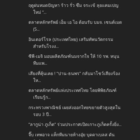
ฤดูฝนหมดปัญหา ร้าว รั่ว ซึม จระเข้ ลุยแคมเปญ
ใหม่ “...
ตลาดหลักทรัพย์ เอ็ม เอ ไอ ต้อนรับ บมจ. เซนต์เมด
(S...
อินเตอร์โรล (ประเทศไทย) เสริมทัพนวัตกรรม
สำหรับโรงง...
ซีพี-เมจิ มอบผลิตภัณฑ์นมจากใจ ให้ 10 รพ. หนุน
ทีมแพ...
เสียงที่คุ้นเคย ! “ปาน-ธนพร” กลับมาโชว์เสียงร้อง
ให...
ตลาดหลักทรัพย์แห่งประเทศไทย โดยพิพิธภัณฑ์
เรียนรู้ก...
กระทรวงพาณิชย์ เผยส่งออกไทยขยายตัวสูงสุดใน
รอบ 3 ปี...
“ลากูน่า ภูเก็ต” ร่วมประกาศเปิดเกาะภูเก็ตครั้งยิ่ง...
จี๊บ เทพอาจ แท็กทีมนายห้างอุ๋ย บุดดาเบลส ดัน