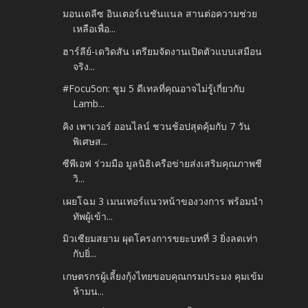
มอนเดลีซ อินเตอร์เนชันแนล สานต่อความช่วย
เหลือเพื่อ...
ฮาร์ลีย์-เดวิดสัน เตรียมจัดงานเปิดตัวแบบเสมือน
จริง...
#Focu5on: ซูม 5 ดีเทลที่คุณอาจไม่รู้เกี่ยวกับ
Lamb...
คิง เพาเวอร์ ออนไลน์ ชวนช้อปสุดคุ้มกับ 7 วัน
พิเศษส...
ซีพีเอฟ ร่วมมือ มูลนิธิเครือข่ายส่งเสริมคุณภาพชี
วิ...
เผยโฉม 3 เมนเทอร์แนวหน้าของวงการ พร้อมนำ
ทัพผู้เข้า...
มิวเซียมสยาม ผุดโครงการขยะบทที่ 3 ยิ่งลดเท่า
กับยิ่...
เกษตรกรผู้เลี้ยงกุ้งไทยขอบคุณกรมประมง คุมเข้ม
ห้ามน...