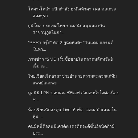
โคคา-โคล่า ผนึกกำลัง ธุรกิจห้าดาว ผสานแกร่ง
สองธุรก...
ยูนิโคล่ ประเทศไทย ร่วมสนับสนุนสถาบัน
ราชานุกูลในกา...
“ซิซซา กรุ๊ป” คัด 2 ยูนิตพิเศษ "วินแดม แกรนด์
ในหา...
ภาพข่าว “SMD เริ่มซื้อขายในตลาดหลักทรัพย์
เอ็ม เอ ...
ไทยเวียตเจ็ทอาสาช่วยอำนวยความสะดวกแก่ทีม
แพทย์และพย...
มูลนิธิ LPN ขอบคุณ ซีพีเอฟ ส่งมอบน้ำใจต่อเนื่อง
ช่...
ห้องเรียนนักลงทุน Live! หัวข้อ “ออมสม่ำเสมอใน
หุ้น ...
คนมีหนี้คือคนมีเครดิต เครดิตจะดีขึ้นอีกนิดถ้ามี
ประ...