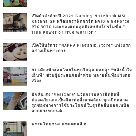
เปิดตัวส่งท้ายปี 2021 Gaming Notebook MSI
Katana GF พร้อมกราฟิกการ์ด NVIDIA GeForce
RTX 3070 และของแถมสุดพิเศษกับโปรโมชั่น “
True Power of True Warrior ”
เปิดให้บริการ "NAPHA Flagship Store" แห่งแรก
อย่างเป็นทางการ
NT เคียงข้างคนไทยในทุกวิกฤต มอบถุง “พลังน้ำใจ
เอ็นที” ช่วยผู้ประสบภัยน้ำท่วม หลายพื้นที่อย่างต่อ
เนื่อง
มิชลิน ส่ง ‘ResiCare’ นวัตกรรมสารยึดติดที่
ปลอดภัยและเป็นมิตรต่อสิ่งแวดล้อม บุกเบิกตลาด
รุกช่องทางการใช้ประโยชน์ในธุรกิจอื่นนอกเหนือ
จากยางรถยนต์
พรรคไทยชนะ แพแตกแล้ว!