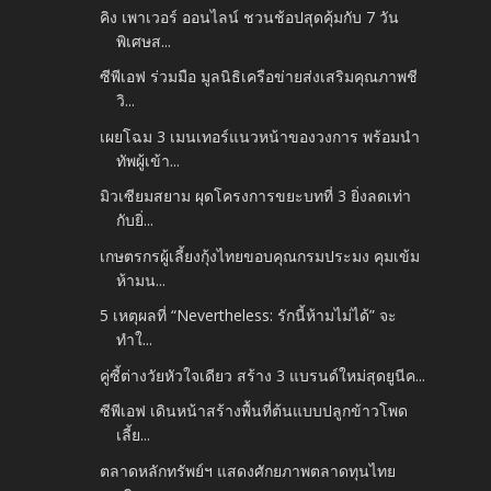
คิง เพาเวอร์ ออนไลน์ ชวนช้อปสุดคุ้มกับ 7 วัน
พิเศษส...
ซีพีเอฟ ร่วมมือ มูลนิธิเครือข่ายส่งเสริมคุณภาพชี
วิ...
เผยโฉม 3 เมนเทอร์แนวหน้าของวงการ พร้อมนำ
ทัพผู้เข้า...
มิวเซียมสยาม ผุดโครงการขยะบทที่ 3 ยิ่งลดเท่า
กับยิ่...
เกษตรกรผู้เลี้ยงกุ้งไทยขอบคุณกรมประมง คุมเข้ม
ห้ามน...
5 เหตุผลที่ “Nevertheless: รักนี้ห้ามไม่ได้” จะ
ทำใ...
คู่ซี้ต่างวัยหัวใจเดียว สร้าง 3 แบรนด์ใหม่สุดยูนีค...
ซีพีเอฟ เดินหน้าสร้างพื้นที่ต้นแบบปลูกข้าวโพด
เลี้ย...
ตลาดหลักทรัพย์ฯ แสดงศักยภาพตลาดทุนไทย