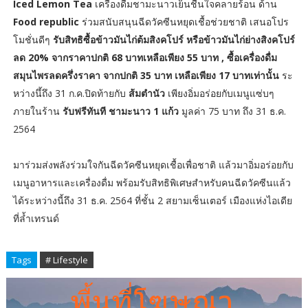
Iced Lemon Tea
เครื่องดื่มชามะนาวเย็นชื่นใจคลายร้อน
ด้าน
Food republic
ร่วมสนับสนุนฉีดวัคซีนหยุดเชื้อช่วยชาติ เสนอโปร
โมชั่นดีๆ
รับสิทธิซื้อข้าวมันไก่ต้มสิงคโปร์ หรือข้าวมันไก่ย่างสิงคโปร์
ลด 20% จากราคาปกติ 68 บาทเหลือเพียง 55 บาท , ซื้อเครื่องดื่ม
สมุนไพรลดครึ่งราคา จากปกติ 35 บาท เหลือเพียง 17 บาทเท่านั้น
ระ
หว่างนึ้ถึง 31 ก.ค.ปิดท้ายกับ
ส้มตำนัว
เพียงอิ่มอร่อยกับเมนูแซ่บๆ
ภายในร้าน
รับฟรีทันที ชามะนาว 1 แก้ว
มูลค่า 75 บาท ถึง 31 ธ.ค.
2564
มาร่วมส่งพลังร่วมใจกันฉีดวัคซีนหยุดเชื้อเพื่อชาติ แล้วมาอิ่มอร่อยกับ
เมนูอาหารและเครื่องดื่ม พร้อมรับสิทธิพิเศษสำหรับคนฉีดวัคซีนแล้ว
ได้ระหว่างนี้ถึง 31 ธ.ค. 2564 ที่ชั้น 2 สยามเซ็นเตอร์ เมืองแห่งไอเดีย
ที่ล้ำเทรนด์
Tags
# Lifestyle