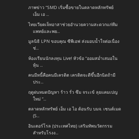
ภาพข่าว “SMD เริ่มซื้อขายในตลาดหลักทรัพย์
เอ็ม เอ ...
ไทยเวียตเจ็ทอาสาช่วยอำนวยความสะดวกแก่ทีม
แพทย์และพย...
มูลนิธิ LPN ขอบคุณ ซีพีเอฟ ส่งมอบน้ำใจต่อเนื่อง
ช่...
ห้องเรียนนักลงทุน Live! หัวข้อ “ออมสม่ำเสมอใน
หุ้น ...
คนมีหนี้คือคนมีเครดิต เครดิตจะดีขึ้นอีกนิดถ้ามี
ประ...
ฤดูฝนหมดปัญหา ร้าว รั่ว ซึม จระเข้ ลุยแคมเปญ
ใหม่ “...
ตลาดหลักทรัพย์ เอ็ม เอ ไอ ต้อนรับ บมจ. เซนต์เมด
(S...
อินเตอร์โรล (ประเทศไทย) เสริมทัพนวัตกรรม
สำหรับโรงง...