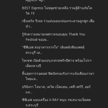
BEST Express ไม่หยุดช่วยเหลือ ร่วมสู้ต้านภัยโค
วิด 19
เซ็นทรัล รีเทล ร่วมส่งมอบกล่องกระดาษลูกฟูก เพื่อ
นำ...
รู้จักความหมายเทศกาลขอบคุณ Thank You
Festival ของย...
"ซีพีเอฟ ส่งอาหารจากใจ" เติมพลังทีมแพทย์
สระบุรี เด...
ไทเชฟ เปิดตัวผงปรุงรสรสพริกปีศาจ พร้อมโปรฯ
เด็ดกลางปี
สิ้นสุดการรอคอย! ฟิตบิทรองรับการแจ้งเตือนภาษา
ไทยแล...
ปริยังกา โจนาส, เดวิด เบ็คแฮม, เคที เพร์รี, ออร์
แล...
ซีพีเอฟ มอบเครื่อง X-RAY หนุน รพ.สนามเจ็ดคต
จ.สระบุรี