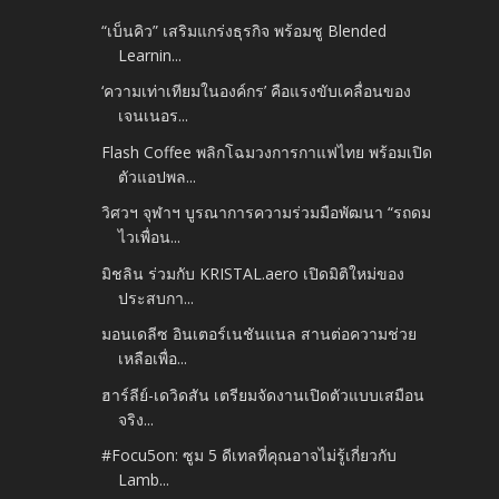
“เบ็นคิว” เสริมแกร่งธุรกิจ พร้อมชู Blended
Learnin...
‘ความเท่าเทียมในองค์กร’ คือแรงขับเคลื่อนของ
เจนเนอร...
Flash Coffee พลิกโฉมวงการกาแฟไทย พร้อมเปิด
ตัวแอปพล...
วิศวฯ จุฬาฯ บูรณาการความร่วมมือพัฒนา “รถดม
ไวเพื่อน...
มิชลิน ร่วมกับ KRISTAL.aero เปิดมิติใหม่ของ
ประสบกา...
มอนเดลีซ อินเตอร์เนชันแนล สานต่อความช่วย
เหลือเพื่อ...
ฮาร์ลีย์-เดวิดสัน เตรียมจัดงานเปิดตัวแบบเสมือน
จริง...
#Focu5on: ซูม 5 ดีเทลที่คุณอาจไม่รู้เกี่ยวกับ
Lamb...