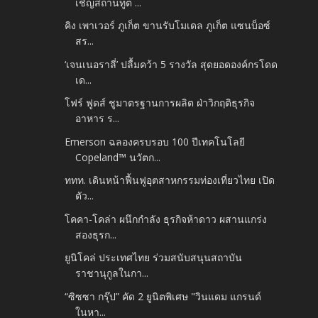
เชิญสถานทูต ...
คิง เพาเวอร์ ภูเก็ต ขานรับโมเดล ภูเก็ต แซนบ็อซ์
สร...
‘เจนเนอราลี่’ ปลื้มคว้า 5 รางวัล สุดยอดองค์กรโดด
เด...
โฟร์ ฟูดส์ ชูมาตรฐานการผลิต ฝ่าวิกฤติธุรกิจ
อาหาร ร...
Emerson ฉลองครบรอบ 100 ปีเทคโนโลยี
Copeland™ นวัตก...
ททท. เดินหน้าฟื้นฟูอุตสาหกรรมท่องเที่ยวไทย เปิด
ตัว...
โคคา-โคล่า ผนึกกำลัง ธุรกิจห้าดาว ผสานแกร่ง
สองธุรก...
ยูนิโคล่ ประเทศไทย ร่วมสนับสนุนสถาบัน
ราชานุกูลในกา...
“ซิซซา กรุ๊ป” คัด 2 ยูนิตพิเศษ "วินแดม แกรนด์
ในหา...