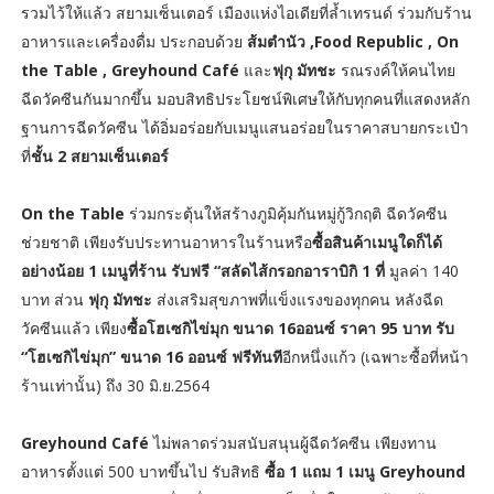
รวมไว้ให้แล้ว สยามเซ็นเตอร์ เมืองแห่งไอเดียที่ล้ำเทรนด์ ร่วมกับร้าน
อาหารและเครื่องดื่ม ประกอบด้วย
ส้มตำนัว ,Food Republic , On
the Table , Greyhound Café
และ
ฟุกุ มัทชะ
รณรงค์ให้คนไทย
ฉีดวัคซีนกันมากขึ้น มอบสิทธิประโยชน์พิเศษให้กับทุกคนที่แสดงหลัก
ฐานการฉีดวัคซีน ได้อิ่มอร่อยกับเมนูแสนอร่อยในราคาสบายกระเป๋า
ที่
ชั้น 2 สยามเซ็นเตอร์
On the Table
ร่วมกระตุ้นให้สร้างภูมิคุ้มกันหมู่กู้วิกฤติ ฉีดวัคซีน
ช่วยชาติ เพียงรับประทานอาหารในร้านหรือ
ซื้อสินค้าเมนูใดก็ได้
อย่างน้อย 1 เมนูที่ร้าน รับฟรี “สลัดไส้กรอกอาราบิกิ 1 ที่
มูลค่า 140
บาท
ส่วน
ฟุกุ มัทชะ
ส่งเสริมสุขภาพที่แข็งแรงของทุกคน หลังฉีด
วัคซีนแล้ว เพียง
ซื้อโฮเซกิไข่มุก ขนาด 16ออนซ์ ราคา 95 บาท รับ
“โฮเซกิไข่มุก” ขนาด 16 ออนซ์ ฟรีทันที
อีกหนึ่งแก้ว (เฉพาะซื้อที่หน้า
ร้านเท่านั้น) ถึง 30 มิ.ย.2564
Greyhound Café
ไม่พลาดร่วมสนับสนุนผู้ฉีดวัคซีน เพียงทาน
อาหารตั้งแต่ 500 บาทขึ้นไป รับสิทธิ
ซื้อ 1 แถม 1 เมนู Greyhound