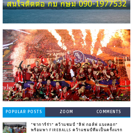
POPULAR POSTS
ZOOM
COMMENTS
“ชาการ์ร่า” คว้าแชมป์ “ลิฟ กอล์ฟ แบงคอก”
พร้อมพา FIREBALLS คว้าแชมป์ทีมเป็นครั้งแรก