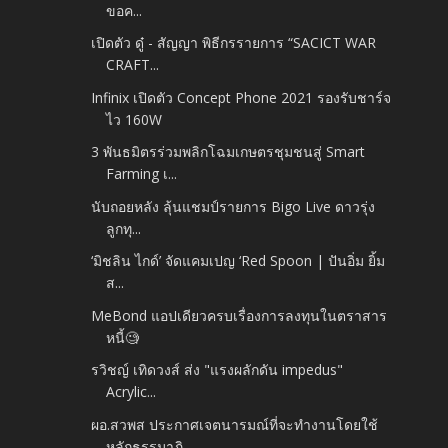
ขอค...
เปิดตัว ดู๋ - สัญญา พิธีกรรายการ “SACICT WAR
CRAFT...
Infinix เปิดตัว Concept Phone 2021 รองรับชาร์จ
ไว 160W
3 พันธมิตรร่วมพลิกโฉมเกษตรชุมชนสู่ Smart
Farming เ...
นับถอยหลัง ลุ้นแชมป์รายการ Bigo Live ดาวรุ่ง
ลูกทุ...
‘มิชลิน ไกด์’ จัดแคมเปญ ‘Red Spoon | ปันอิ่ม ยิ้ม
ส...
MeBond แอปเดียวครบเรื่องการลงทุนในตราสาร
หนี้🧐
รวิชญ์ เทิดวงส์ ส่ง​ "แรงผลักดัน​ impedus"
Acrylic...
ผอ.สวพส ประกาศเจตนารมณ์ที่จะทำงานโดยใช้
หลักธรรมาภิ...