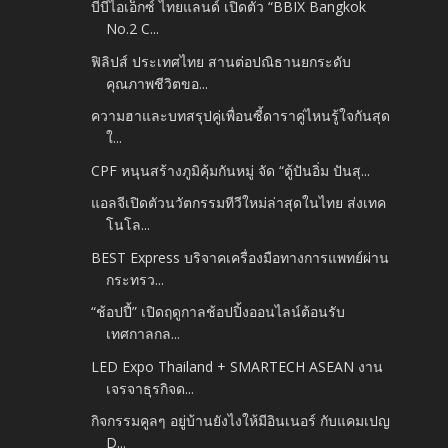
บีบีไอเอ็กซ์ ไทยแลนด์ เปิดตัว “BBIX Bangkok
No.2 C...
ฟิลิปส์ ประเทศไทย สานต่อปณิธานยกระดับ
คุณภาพชีวิตขอ...
ความฮาและบทสรุปคู่เพื่อนซี้ดาราคู่ไหนรู้ใจกันสุด
ใ...
CPF หนุนสร้างภูมิคุ้มกันหมู่ จัด “ตู้ปันอิ่ม ปันสุ...
แอลจีเปิดตัวนวัตกรรมทีวีใหม่ล่าสุดในไทย ส่งเทค
โนโล...
BEST Express บริจาคเครื่องมือทางการแพทย์ผ่าน
กระทรว...
“ช้อปปี้” เปิดฤดูกาลช้อปปิ้งออนไลน์ต้อนรับ
เทศกาลกล...
LED Expo Thailand + SMARTECH ASEAN งาน
เจรจาธุรกิจด...
กิจกรรมคูลๆ อยู่บ้านยังไงให้มีอินเนอร์ กับแคมเปญ
D...