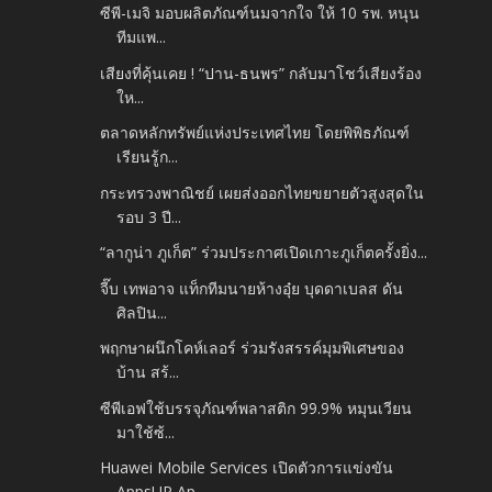
ซีพี-เมจิ มอบผลิตภัณฑ์นมจากใจ ให้ 10 รพ. หนุน
ทีมแพ...
เสียงที่คุ้นเคย ! “ปาน-ธนพร” กลับมาโชว์เสียงร้อง
ให...
ตลาดหลักทรัพย์แห่งประเทศไทย โดยพิพิธภัณฑ์
เรียนรู้ก...
กระทรวงพาณิชย์ เผยส่งออกไทยขยายตัวสูงสุดใน
รอบ 3 ปี...
“ลากูน่า ภูเก็ต” ร่วมประกาศเปิดเกาะภูเก็ตครั้งยิ่ง...
จี๊บ เทพอาจ แท็กทีมนายห้างอุ๋ย บุดดาเบลส ดัน
ศิลปิน...
พฤกษาผนึกโคห์เลอร์ ร่วมรังสรรค์มุมพิเศษของ
บ้าน สร้...
ซีพีเอฟใช้บรรจุภัณฑ์พลาสติก 99.9% หมุนเวียน
มาใช้ซ้...
Huawei Mobile Services เปิดตัวการแข่งขัน
AppsUP Ap...