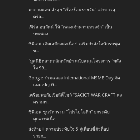
มาดามแอน สั่งลุย “เรื่องร้อนรายวัน” เล่าข่าวสุ
ดร้อ...
เฟิร์ส อนุวัตน์ ให้ “เพลงเจ้าความทรงจำ” เป็น
บทเพลง...
ซีพีเอฟ เติมเสบียงต่อเนื่อง! เสริมกำลังใจนักรบชุด
ข...
“มูลนิธิตลาดหลักทรัพย์ฯ สนับสนุนโครงการ “พลัง
ใจ 99...
Google ร่วมฉลอง International MSME Day จัด
แคมเปญ G...
เตรียมพบกับเรียลิตี้โชว์ “SACICT WAR CRAFT สง
ครามท...
ซีพีเอฟ ชูนวัตกรรม "โปรไบโอติก" ยกระดับ
คุณภาพเนื้อ...
ส่งท้าย !! ความประทับใจ 5 คู่เพื่อนซี้ตัวท็อป
รายก...