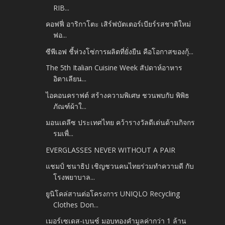
RIB...
คอฟฟี่ อาริกาโตะ เสิร์ฟบัตเตอร์เบียร์รสชาติใหม่
ฟอ...
ซีพีเอฟ ชี้ห่วงโซ่การผลิตที่ยั่งยืน คือโอกาสของกุ้...
The 5th Italian Cuisine Week สัปดาห์อาหาร
อิตาเลียน...
ไอคอนคราฟต์ สร้างความพิเศษ ชวนพบกับ พิพิธ
ภัณฑ์ผ้าใ...
มอนเดลีซ ประเทศไทย คว้ารางวัลดีเด่นด้านกิจกร
รมเพื่...
EVERGLASSES NEVER WITHOUT A PAIR
แชมป์ ชนาธิป เชิญชวนคนไทยร่วมทำความดี กับ
โรงพยาบาล...
ยูนิโคล่สานต่อโครงการ UNIQLO Recycling
Clothes Don...
เมอร์เซเดส-เบนซ์ มอบทองคำมูลค่ากว่า 1 ล้าน