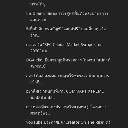
บาทให้ลู...
บจ. มียอดขายและกำไรสุทธิฟื้นตัวหลังมาตรการ
ผ่อนคลาย
ทีเอ็มบี อัปเกรดบัญชี “ออลล์ฟรี” ปลดล็อกทุกข้อ
จำกั...
ก.ล.ต. จัด “SEC Capital Market Symposium
2020” สนั...
DGA เชิญเยี่ยมชมบูธนิทรรศการ ในงาน “สัปดาห์
สะพานข้...
สตาร์บัคส์ ส่งต่อความสุขให้ชุมชน สนับสนุนการ
เข้าถึ...
อย่าลืม! มาพบกันที่งาน COMMART XTREME
ช้อปสนั่น ปล...
การท่องเที่ยวแห่งประเทศไทย (ททท.) “โครงการ
ศาสตร์พร...
YouTube ประกาศผล “Creator On The Rise” ครี