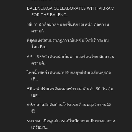
BALENCIAGA COLLABORATES WITH VIBRAM
FOR THE BALENC...
“ดีป้า” นำสื่อมวลชนลงพื้นที่ภาคเหนือ ติดความ
ความก้...
ที่สุดแห่งปีกับปรากฎการณ์แฟชั่นโชว์เด็กระดับ
โลก Ba...
AP – SEAC เดินหน้าเอ็มพาวเวอร์คนไทย ติดอาวุธ
ความคิ...
ไทยน้ำทิพย์ เดินหน้าปรับกลยุทธ์ขับเคลื่อนธุรกิจ
เติ...
ซีพีเอฟ ปรับเครดิตเทอมชำระค่าสินค้า 30 วัน อุ้ม
เอส...
⭐️🌟ปลาสลิดติดบ้านโปรแรงเดือนพฤศจิกายน😁
😊
รมว.ทส. เปิดศูนย์การแก้ไขปัญหามลพิษทางอากาศ
เตรียมร...