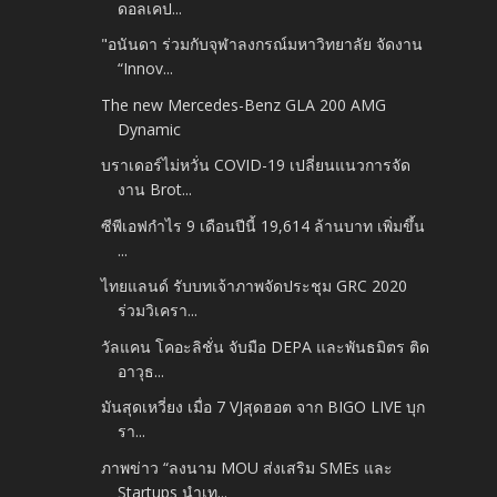
ดอลเคป...
"อนันดา ร่วมกับจุฬาลงกรณ์มหาวิทยาลัย จัดงาน
“Innov...
The new Mercedes-Benz GLA 200 AMG
Dynamic
บราเดอร์ไม่หวั่น COVID-19 เปลี่ยนแนวการจัด
งาน Brot...
ซีพีเอฟกำไร 9 เดือนปีนี้ 19,614 ล้านบาท เพิ่มขึ้น
...
ไทยแลนด์ รับบทเจ้าภาพจัดประชุม GRC 2020
ร่วมวิเครา...
วัลแคน โคอะลิชั่น จับมือ DEPA และพันธมิตร ติด
อาวุธ...
มันสุดเหวี่ยง เมื่อ 7 VJสุดฮอต จาก BIGO LIVE บุก
รา...
ภาพข่าว “ลงนาม MOU ส่งเสริม SMEs และ
Startups นำเท...