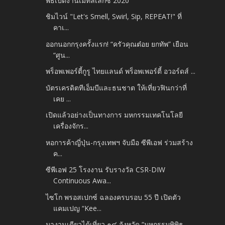
พิธีเปิดงานเมทัลเล็กซ์ 2020
ชิมไวน์ "Let's Smell, Swirl, Sip, REPEAT!" ที่
คาเ...
ออกนอกกรุงครั้งแรก! “ครัวคุณต๋อย ยกทัพ” เยือน
“ศูน...
พร็อพเพอร์ตี้กูรู ไทยแลนด์ พร็อพเพอร์ตี้ อวอร์ดส์ ...
บัตรเครดิตทีเอ็มบีและธนชาต ให้เที่ยวฟินกว่าที่
เคย ...
เปิดแล้วอย่างเป็นทางการ มหกรรมเทคโนโลยี
เครื่องจักร...
หอการค้าญี่ปุ่น-กรุงเทพฯ จับมือ ซีพีเอฟ ร่วมสร้าง
ค...
ซีพีเอฟ 25 โรงงาน รับรางวัล CSR-DIW
Continuous Awa...
ไซโก พรอสเปกซ์ ฉลองครบรอบ 55 ปี เปิดตัว
แคมเปญ “Kee...
มางานเดียวได้เที่ยว ๑๔ จังหวัด “มหกรรมพิพิธ