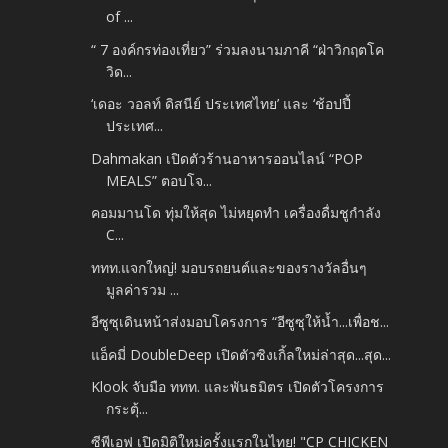
of ...
“ 7 องค์กรท่องเที่ยว” ร่วมลงนามภาคี “ฝ่าวิกฤตโค
วิด...
‘เดอะ วอลท์ ดิสนีย์ ประเทศไทย’ และ ‘ช้อปปี้
ประเทศ...
Dahmakan เปิดตัวร้านอาหารออนไลน์ “POP
MEALS” ตอบโจ...
คอมมานโด ทุ่มให้สุด ไม่หยุดทำ เครื่องดื่มชูกำลัง
C...
ททท.แจกใหญ่! มอบรถยนต์และของรางวัลอื่นๆ
มูลค่ารวม ...
อีซูซุเดินหน้าส่งมอบโครงการ “อีซูซุให้น้ำ...เพื่อช...
แอ็คมี่ DoubleDeep เปิดตัวซิงเกิ้ลใหม่ล่าสุด...สุด...
Klook จับมือ ททท. และพันธมิตร เปิดตัวโครงการ
กระตุ้...
ซีพีเอฟ เปิดมิติใหม่ครั้งแรกในไทย! "CP CHICKEN