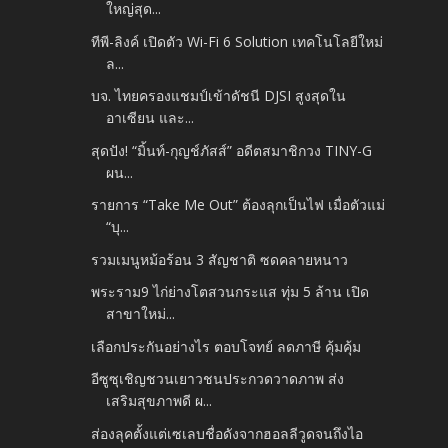
ใหญ่สุด...
ทีพี-ลิงค์ เปิดตัว Wi-Fi 6 Solution เทคโนโลยีใหม่
ล...
บจ. ไทยครองแชมป์เข้าดัชนี DJSI สูงสุดใน
อาเซียน และ...
สุดปัง! “มิ้นท์-กุญช์ภัสส์” อดีตสมาชิกวง TINY-G
ผน...
รายการ “Take Me Out” ต้องลุกเป็นไฟ เมื่อตัวแม่
“บุ...
รวมเมนูหม้อร้อน 3 สัญชาติ ซดคลายหนาว
พระราม9 ไก่ย่างโตสวนกระแส ทุ่ม 5 ล้าน เปิด
สาขาใหม่...
เลือกประกันอย่างไร ตอบโจทย์ ลดภาษี คุ้มคุ้ม
อีซูซุเชิญชวนเยาวชนประกวดวาดภาพ ส่ง
เสริมสุขภาพดี ผ...
ส่องลุคตั้งแต่เซเลบชื่อดังจากฮอลลีวูดจนถึงไอ