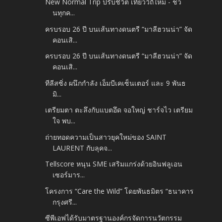
New Normal Trip ปรับชีวิต เที่ยววิถีใหม่ - ชว
นทุกค...
ครบรอบ 26 ปี บนเส้นทางดนตรี “มาลีฮวนน่า” จัด
คอนเสิ...
ครบรอบ 26 ปี บนเส้นทางดนตรี “มาลีฮวนน่า” จัด
คอนเสิ...
ทีลีสซิ่ง ผนึกกำลัง เอ็มบีเคเซ็นเตอร์ และ 9 พันธ
มิ...
เตรียมตา ตะลึงกับแบตอึด จอใหญ่ ชาร์จไว เตรียม
ใจ พบ...
ถ่ายทอดความเป็นสาวยุคใหม่ของ SAINT
LAURENT กับลุคจ...
Tellscore หนุน SME เสริมแกร่งด้วยอินฟลูเอน
เซอร์มาร...
โครงการ “Care the Wild” โดยพันธมิตร “ธนาคาร
กรุงศรี...
ซีพีเอฟได้รับมาตรฐานองค์กรจัดการนวัตกรรม