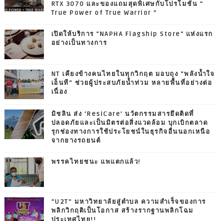
RTX 3070 และของแถมสุดพิเศษกับโปรโมชั่น “
True Power of True Warrior ”
เปิดให้บริการ "NAPHA Flagship Store" แห่งแรก
อย่างเป็นทางการ
NT เคียงข้างคนไทยในทุกวิกฤต มอบถุง “พลังน้ำใจ
เอ็นที” ช่วยผู้ประสบภัยน้ำท่วม หลายพื้นที่อย่างต่อ
เนื่อง
มิชลิน ส่ง ‘ResiCare’ นวัตกรรมสารยึดติดที่
ปลอดภัยและเป็นมิตรต่อสิ่งแวดล้อม บุกเบิกตลาด
รุกช่องทางการใช้ประโยชน์ในธุรกิจอื่นนอกเหนือ
จากยางรถยนต์
พรรคไทยชนะ แพแตกแล้ว!
“U2T” มหาวิทยาลัยสู่ตำบล ความสำเร็จของการ
พลิกวิกฤติเป็นโอกาส สร้างรากฐานพลิกโฉม
ประเทศไทย!!