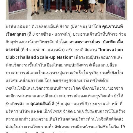
บริษัท อนันดา ดีเวลลอปเม้นท์ จำกัด (มหาชน) นำโดย
คุณชานนท์
เรืองกฤตยา
(ที่ 3 จากซ้าย - แถวหน้า) ประธานเจ้าหน้าที่บริหาร ร่วม
กับจุฬาลงกรณ์มหาวิทยาลัย นำโดย
ศาสตราจารย์ ดร. บัณฑิต เอื้อ
อาภรณ์
(ที่ 4 จากซ้าย - แถวหน้า) อธิการบดี จัดงาน
“Innovation
Club :Thailand Scale-up Nation”
เพื่อระดมผู้ประกอบการและ
นักนวัตกรรมชั้นนำในเมืองไทยมาพบปะสังสรรค์เพื่อแลกเปลี่ยน
ประสบการณ์และเป็นแนวทางสู่ความสำเร็จในธุรกิจ รวมทั้งยังเป็น
แรงขับเคลื่อนการเติบโตของเศรษฐกิจของประเทศไทยด้วย
เทคโนโลยีและนวัตกรรมแบบก้าวกระโดด ซึ่งภายในงาน นอกจาก
จะมีการสนทนาแลกเปลี่ยนประสบการณ์ของแต่ละธุรกิจแล้ว ยังได้
รับเกียรติจาก
คุณคมสันต์ ลี
(ซ้ายสุด - แถวที่ 3) ประธานเจ้าหน้าที่
บริหาร บริษัท แฟลช เอ็กซ์เพรส จำกัด มาแชร์ประสบการณ์ในสร้าง
ความแตกต่างและความเติบโตในตลาดบริการด้านโลจิสติกส์จัดส่ง
พัสดุในประเทศไทย รวมทั้ง อัฟเดทความคืบหน้าของวัคซีนโควิด-19