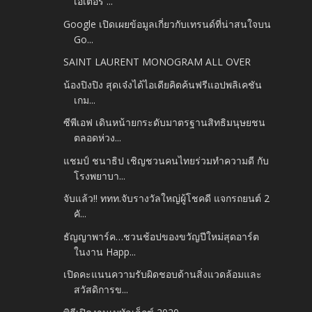
เอเตอร์ ...
Google เปิดเผยข้อมูลเกี่ยวกับเทรนด์ที่น่าสนใจบน
Go...
SAINT LAURENT MONOGRAM ALL OVER
น้องปิงปิง สุดเจ๋งได้ไอเดียคิดค้นฟรีแอปพลิเคชัน
เกม...
ซีพีเอฟ เดินหน้ายกระดับมาตรฐานสิทธิมนุษยชน
ตลอดห่วง...
แชมป์ ชนาธิป เชิญชวนคนไทยร่วมทำความดี กับ
โรงพยาบา...
จับแล้ว!! ททท.จับรางวัลใหญ่ผู้โชคดี แจกรถยนต์ 2
คั...
ธัญญาพาร์ค…ชวนช้อปของขวัญปีใหม่สุดอาร์ต
ในงาน Happ...
เปิดคะแนนความรับผิดชอบด้านสิ่งแวดล้อมและ
สวัสดิการข...