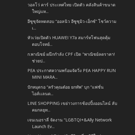
วอลโว่ คาร์ ประเทศไทย เปิดตัว คลังสินค้าขนาด
ใหญ่แห...
อีซูซุจัดทดสอบ “ออลนิว อีซูซุมิว-เอ็กซ์” โชว์ความ
เ...
หัวเว่ยเปิดตัว HUAWEI Y7a สมาร์ทโฟนสุดคุ้ม
ตอบโจทย์...
ก.พาณิชย์ ผนึกกำลัง CPF เปิด "พาณิชย์ลดราคา!
ช่วยป...
PEA ประกาศความพร้อมจัดวิ่ง PEA HAPPY RUN
MINI MARA...
ปักหมุดรอ “ครัวคุณต๋อย ยกทัพ” บุก “แฟชั่น
ไอส์เเลนด...
LINE SHOPPING เขย่าวงการช้อปปิ้งออนไลน์ ลับ
คมกลยุท...
เจนเนอราลี่ จัดงาน “LGBTQI+&Ally Network
Launch Ev...