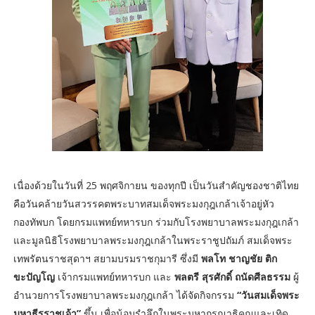
เนื่องด้วยในวันที่ 25 พฤศจิกายน ของทุกปี เป็นวันสำคัญชองชาติไทย
คือวันคล้ายวันสวรรคตพระบาทสมเด็จพระมงกุฎเกล้าเจ้าอยู่หัว
กองทัพบก โดยกรมแพทย์ทหารบก ร่วมกับโรงพยาบาลพระมงกุฎเกล้า
และมูลนิธิโรงพยาบาลพระมงกุฎเกล้าในพระราชูปถัมภ์ สมเด็จพระ
เทพรัตนราชสุดาฯ สยามบรมราชกุมารี ซึ่งมี
พลโท ชาญชัย ติก
ขะปัญโญ
เจ้ากรมแพทย์ทหารบก และ
พลตรี สุรศักดิ์ ถนัดศีลธรรม
ผู้
อำนวยการโรงพยาบาลพระมงกุฎเกล้า ได้จัดกิจกรรม
“วันสมเด็จพระ
มหาธีรราชเจ้า”
ขึ้น เพื่อน้อมรำลึกในพระมหากรุณาธิคุณและเทิด