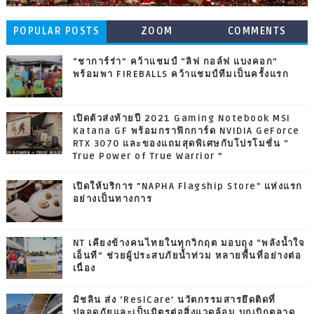
POPULAR POSTS
ZOOM
COMMENTS
“ชาการ์ร่า” คว้าแชมป์ “ลิฟ กอล์ฟ แบงคอก”
พร้อมพา FIREBALLS คว้าแชมป์ทีมเป็นครั้งแรก
เปิดตัวส่งท้ายปี 2021 Gaming Notebook MSI
Katana GF พร้อมกราฟิกการ์ด NVIDIA GeForce
RTX 3070 และของแถมสุดพิเศษกับโปรโมชั่น “
True Power of True Warrior ”
เปิดให้บริการ "NAPHA Flagship Store" แห่งแรก
อย่างเป็นทางการ
NT เคียงข้างคนไทยในทุกวิกฤต มอบถุง “พลังน้ำใจ
เอ็นที” ช่วยผู้ประสบภัยน้ำท่วม หลายพื้นที่อย่างต่อ
เนื่อง
มิชลิน ส่ง ‘ResiCare’ นวัตกรรมสารยึดติดที่
ปลอดภัยและเป็นมิตรต่อสิ่งแวดล้อม บุกเบิกตลาด