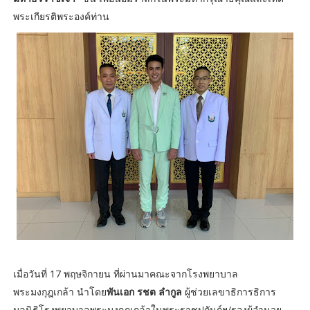
พระเกียรติพระองค์ท่าน
เมื่อวันที่ 17 พฤษจิกายน ที่ผ่านมาคณะจากโรงพยาบาล
พระมงกุฎเกล้า นำโดย
พันเอก รชต ลำกูล
ผู้ช่วยเลขาธิการธิการ
มูลนิธิโรงพยาบาลพระมงกุฎเกล้าในพระราชูปถัมภ์ฯ/รองผู้อำนวย