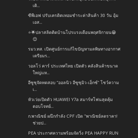
เติ...
ซีพีเอฟ ปรับเครดิตเทอมชำระค่าสินค้า 30 วัน อุ้ม
เอส...
⭐️🌟ปลาสลิดติดบ้านโปรแรงเดือนพฤศจิกายน😁
😊
รมว.ทส. เปิดศูนย์การแก้ไขปัญหามลพิษทางอากาศ
เตรียมร...
วอลโว่ คาร์ ประเทศไทย เปิดตัว คลังสินค้าขนาด
ใหญ่แห...
อีซูซุจัดทดสอบ “ออลนิว อีซูซุมิว-เอ็กซ์” โชว์ความ
เ...
หัวเว่ยเปิดตัว HUAWEI Y7a สมาร์ทโฟนสุดคุ้ม
ตอบโจทย์...
ก.พาณิชย์ ผนึกกำลัง CPF เปิด "พาณิชย์ลดราคา!
ช่วยป...
PEA ประกาศความพร้อมจัดวิ่ง PEA HAPPY RUN