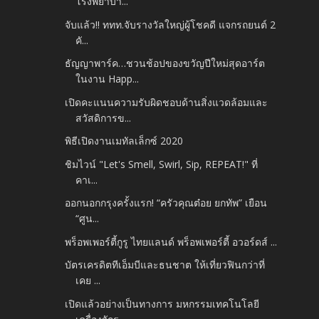
โรงพยาบา...
จับแล้ว!! ททท.จับรางวัลใหญ่ผู้โชคดี แจกรถยนต์ 2
คั...
ธัญญาพาร์ค…ชวนช้อปของขวัญปีใหม่สุดอาร์ต
ในงาน Happ...
เปิดคะแนนความรับผิดชอบด้านสิ่งแวดล้อมและ
สวัสดิการข...
พิธีเปิดงานเมทัลเล็กซ์ 2020
ชิมไวน์ "Let's Smell, Swirl, Sip, REPEAT!" ที่
คาเ...
ออกนอกกรุงครั้งแรก! “ครัวคุณต๋อย ยกทัพ” เยือน
“ศูน...
พร็อพเพอร์ตี้กูรู ไทยแลนด์ พร็อพเพอร์ตี้ อวอร์ดส์ ...
บัตรเครดิตทีเอ็มบีและธนชาต ให้เที่ยวฟินกว่าที่
เคย ...
เปิดแล้วอย่างเป็นทางการ มหกรรมเทคโนโลยี