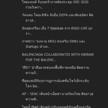
ไทยแลนด์ รับบทเจ้าภาพจัดประชุม GRC 2020
ร่วมวิเครา...
วัลแคน โคอะลิชั่น จับมือ DEPA และพันธมิตร ติด
อาวุธ...
มันสุดเหวี่ยง เมื่อ 7 VJสุดฮอต จาก BIGO LIVE บุก
รา...
ภาพข่าว “ลงนาม MOU ส่งเสริม SMEs และ
Startups นำเท...
BALENCIAGA COLLABORATES WITH VIBRAM
FOR THE BALENC...
“ดีป้า” นำสื่อมวลชนลงพื้นที่ภาคเหนือ ติดความ
ความก้...
ที่สุดแห่งปีกับปรากฎการณ์แฟชั่นโชว์เด็กระดับ
โลก Ba...
AP – SEAC เดินหน้าเอ็มพาวเวอร์คนไทย ติดอาวุธ
ความคิ...
ไทยน้ำทิพย์ เดินหน้าปรับกลยุทธ์ขับเคลื่อนธุรกิจ