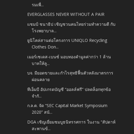
รมเพื่...
EVERGLASSES NEVER WITHOUT A PAIR
แชมป์ ชนาธิป เชิญชวนคนไทยร่วมทำความดี กับ
โรงพยาบาล...
ยูนิโคล่สานต่อโครงการ UNIQLO Recycling
Clothes Don...
เมอร์เซเดส-เบนซ์ มอบทองคำมูลค่ากว่า 1 ล้าน
บาทให้ลู...
บจ. มียอดขายและกำไรสุทธิฟื้นตัวหลังมาตรการ
ผ่อนคลาย
ทีเอ็มบี อัปเกรดบัญชี “ออลล์ฟรี” ปลดล็อกทุกข้อ
จำกั...
ก.ล.ต. จัด “SEC Capital Market Symposium
2020” สนั...
DGA เชิญเยี่ยมชมบูธนิทรรศการ ในงาน “สัปดาห์
สะพานข้...