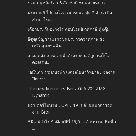
รวมเมนูหม้อร้อน 3 สัญชาติ ซดคลายหนาว
พระราม9 ไก่ย่างโตสวนกระแส ทุ่ม 5 ล้าน เปิด
สาขาใหม่...
เลือกประกันอย่างไร ตอบโจทย์ ลดภาษี คุ้มคุ้ม
อีซูซุเชิญชวนเยาวชนประกวดวาดภาพ ส่ง
เสริมสุขภาพดี ผ...
ส่องลุคตั้งแต่เซเลบชื่อดังจากฮอลลีวูดจนถึงไอ
ดอลเคป...
"อนันดา ร่วมกับจุฬาลงกรณ์มหาวิทยาลัย จัดงาน
“Innov...
The new Mercedes-Benz GLA 200 AMG
Dynamic
บราเดอร์ไม่หวั่น COVID-19 เปลี่ยนแนวการจัด
งาน Brot...
ซีพีเอฟกำไร 9 เดือนปีนี้ 19,614 ล้านบาท เพิ่มขึ้น
...