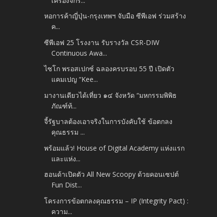
เครื่องจักร...
หอการค้าญี่ปุ่น-กรุงเทพฯ จับมือ ซีพีเอฟ ร่วมสร้าง
ค...
ซีพีเอฟ 25 โรงงาน รับรางวัล CSR-DIW
Continuous Awa...
ไซโก พรอสเปกซ์ ฉลองครบรอบ 55 ปี เปิดตัว
แคมเปญ “Kee...
มางานเดียวได้เที่ยว ๑๔ จังหวัด “มหกรรมพิพิธ
ภัณฑ์ท้...
จี้รัฐบาลต้องเอาจริงในการบังคับใช้ ข้อตกลง
คุณธรรม ...
พร้อมแล้ว! House of Digital Academy แห่งแรก
และแห่ง...
ฮอนด้าเปิดตัว All New Scoopy ด้วยคอนเซปต์
Fun Dist...
โครงการข้อตกลงคุณธรรม – IP (Integrity Pact) :
ความ...