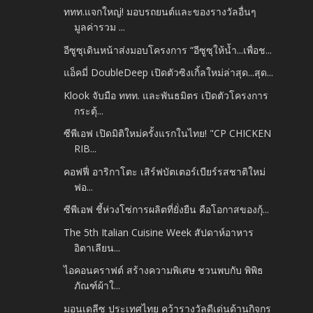
ททท.แจกใหญ่! มอบรถยนต์และของรางวัลอื่นๆ
มูลค่ารวม ...
อีซูซุเดินหน้าส่งมอบโครงการ “อีซูซุให้น้ำ...เพื่อช...
แอ็คมี่ DoubleDeep เปิดตัวซิงเกิ้ลใหม่ล่าสุด...สุด...
Klook จับมือ ททท. และพันธมิตร เปิดตัวโครงการ
กระตุ้...
ซีพีเอฟ เปิดมิติใหม่ครั้งแรกในไทย! "CP CHICKEN
RIB...
คอฟฟี่ อาริกาโตะ เสิร์ฟบัตเตอร์เบียร์รสชาติใหม่
ฟอ...
ซีพีเอฟ ชี้ห่วงโซ่การผลิตที่ยั่งยืน คือโอกาสของกุ้...
The 5th Italian Cuisine Week สัปดาห์อาหาร
อิตาเลียน...
ไอคอนคราฟต์ สร้างความพิเศษ ชวนพบกับ พิพิธ
ภัณฑ์ผ้าใ...
มอนเดลีซ ประเทศไทย คว้ารางวัลดีเด่นด้านกิจกร