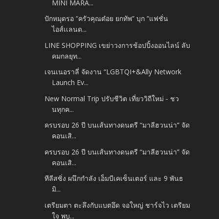
MINI MARA...
ปักหมุดรอ “ครัวคุณต๋อย ยกทัพ” บุก “แฟชั่น
ไอส์เเลนด...
LINE SHOPPING เขย่าวงการช้อปปิ้งออนไลน์ ลับ
คมกลยุท...
เจนเนอราลี่ จัดงาน “LGBTQI+&Ally Network
Launch Ev...
New Normal Trip ปรับชีวิต เที่ยววิถีใหม่ - ชว
นทุกค...
ครบรอบ 26 ปี บนเส้นทางดนตรี “มาลีฮวนน่า” จัด
คอนเสิ...
ครบรอบ 26 ปี บนเส้นทางดนตรี “มาลีฮวนน่า” จัด
คอนเสิ...
ทีลีสซิ่ง ผนึกกำลัง เอ็มบีเคเซ็นเตอร์ และ 9 พันธ
มิ...
เตรียมตา ตะลึงกับแบตอึด จอใหญ่ ชาร์จไว เตรียม
ใจ พบ...