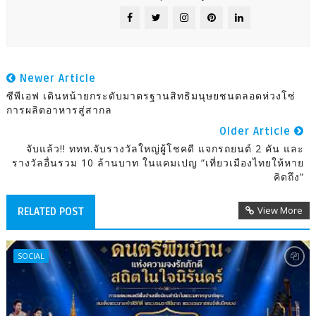
Newer Article
ซีพีเอฟ เดินหน้ายกระดับมาตรฐานสิทธิมนุษยชนตลอดห่วงโซ่
การผลิตอาหารสู่สากล
Older Article
จับแล้ว!! ททท.จับรางวัลใหญ่ผู้โชคดี แจกรถยนต์ 2 คัน และ
รางวัลอื่นรวม 10 ล้านบาท ในแคมเปญ “เที่ยวเมืองไทยให้หาย
คิดถึง”
View More
RELATED POST
SOCIAL