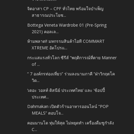
จิตอาสา CP – CPF ทั่วไทย พร้อมใจบำเพ็ญ
สาธารณประโยช...
Bottega Veneta Wardrobe 01 (Pre-Spring
2021) คอลเล...
ห้ามพลาด!! มหกรรมสินค้าไอที COMMART
XTREME อัดโปรแ...
กระแสแรงทั่วโลก ซีรีส์ “พฤติการณ์ที่ตาย Manner
of ...
“ 7 องค์กรท่องเที่ยว” ร่วมลงนามภาคี “ฝ่าวิกฤตโค
วิด...
‘เดอะ วอลท์ ดิสนีย์ ประเทศไทย’ และ ‘ช้อปปี้
ประเทศ...
Dahmakan เปิดตัวร้านอาหารออนไลน์ “POP
MEALS” ตอบโจ...
คอมมานโด ทุ่มให้สุด ไม่หยุดทำ เครื่องดื่มชูกำลัง
C...