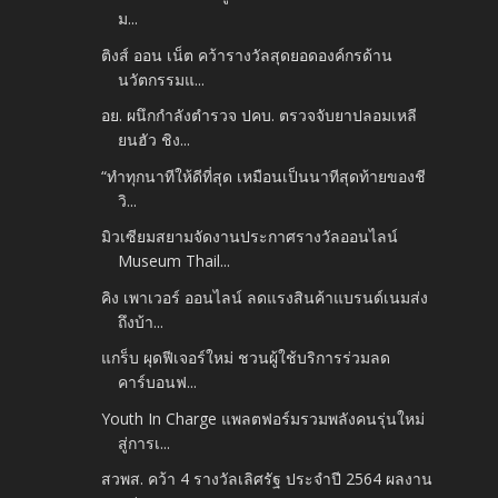
ม...
ติงส์ ออน เน็ต คว้ารางวัลสุดยอดองค์กรด้าน
นวัตกรรมแ...
อย. ผนึกกำลังตำรวจ ปคบ. ตรวจจับยาปลอมเหลี
ยนฮัว ชิง...
“ทำทุกนาทีให้ดีที่สุด เหมือนเป็นนาทีสุดท้ายของชี
วิ...
มิวเซียมสยามจัดงานประกาศรางวัลออนไลน์
Museum Thail...
คิง เพาเวอร์ ออนไลน์ ลดแรงสินค้าแบรนด์เนมส่ง
ถึงบ้า...
แกร็บ ผุดฟีเจอร์ใหม่ ชวนผู้ใช้บริการร่วมลด
คาร์บอนฟ...
Youth In Charge แพลตฟอร์มรวมพลังคนรุ่นใหม่
สู่การเ...
สวพส. คว้า 4 รางวัลเลิศรัฐ ประจำปี 2564 ผลงาน