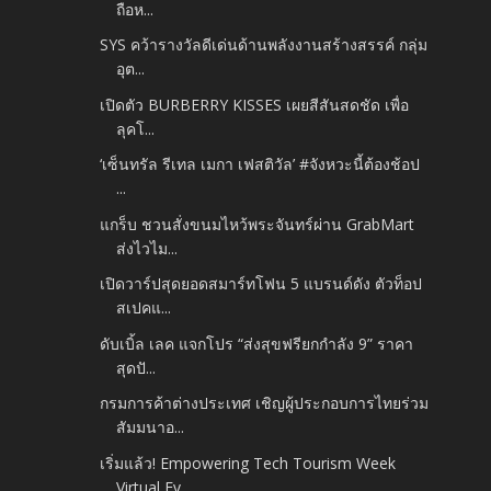
ถือห...
SYS คว้ารางวัลดีเด่นด้านพลังงานสร้างสรรค์ กลุ่ม
อุต...
เปิดตัว BURBERRY KISSES เผยสีสันสดชัด เพื่อ
ลุคโ...
‘เซ็นทรัล รีเทล เมกา เฟสติวัล’ #จังหวะนี้ต้องช้อป
...
แกร็บ ชวนสั่งขนมไหว้พระจันทร์ผ่าน GrabMart
ส่งไวไม...
เปิดวาร์ปสุดยอดสมาร์ทโฟน 5 แบรนด์ดัง ตัวท็อป
สเปคแ...
ดับเบิ้ล เลค แจกโปร “ส่งสุขฟรียกกำลัง 9” ราคา
สุดปั...
กรมการค้าต่างประเทศ เชิญผู้ประกอบการไทยร่วม
สัมมนาอ...
เริ่มแล้ว! Empowering Tech Tourism Week
Virtual Ev...