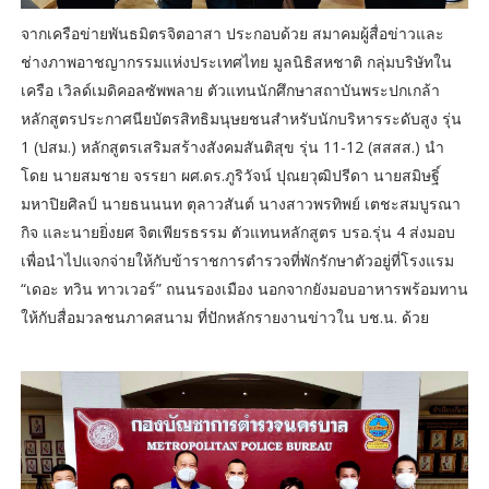
จากเครือข่ายพันธมิตรจิตอาสา ประกอบด้วย สมาคมผู้สื่อข่าวและ
ช่างภาพอาชญากรรมแห่งประเทศไทย มูลนิธิสหชาติ กลุ่มบริษัทใน
เครือ เวิลด์เมดิคอลซัพพลาย ตัวแทนนักศึกษาสถาบันพระปกเกล้า
หลักสูตรประกาศนียบัตรสิทธิมนุษยชนสำหรับนักบริหารระดับสูง รุ่น
1 (ปสม.) หลักสูตรเสริมสร้างสังคมสันติสุข รุ่น 11-12 (สสสส.) นำ
โดย นายสมชาย จรรยา ผศ.ดร.ภูริวัจน์ ปุณยวุฒิปรีดา นายสมิษฐิ์
มหาปิยศิลป์ นายธนนนท ตุลาวสันต์ นางสาวพรทิพย์ เตชะสมบูรณา
กิจ และนายยิ่งยศ จิตเพียรธรรม ตัวแทนหลักสูตร บรอ.รุ่น 4 ส่งมอบ
เพื่อนำไปแจกจ่ายให้กับข้าราชการตำรวจที่พักรักษาตัวอยู่ที่โรงแรม
“เดอะ ทวิน ทาวเวอร์” ถนนรองเมือง นอกจากยังมอบอาหารพร้อมทาน
ให้กับสื่อมวลชนภาคสนาม ที่ปักหลักรายงานข่าวใน บช.น. ด้วย