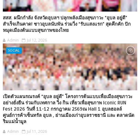
สสส. ผนึกกำลัง จังหวัดอุบลฯ ปลุกพลังเมืองสุขภาวะ “อุบล อยู่ดี”
สำเร็จเกินคาด! ชาวอุบลนับพัน ร่วมวิ่ง “รับแสงแรก” สุดคึกคัก ปัก
หมุดเมืองต้นแบบสุขภาพของไทย
Admin
Jul 12, 2026
SOCIAL
เปิดตัวแผนรณรงค์ “อุบล อยู่ดี” โครงการต้นแบบเพื่อเมืองสุขภาวะ
อย่างยั่งยืน ร่วมกับเทศกาล วิ่ง กิน เที่ยวเพื่อสุขภาพ Iconic RUN
Fest 2026 วันที่ 11-12 กรกฎาคม 2569ณ Hall 1 อุบลฮอลล์
ศูนย์การค้าเซ็นทรัล อุบล , ย่านเมืองเก่าอุบลราชธานี และ ตลาดนัด
ริมแม่น้ำมูล
Admin
Jul 11, 2026