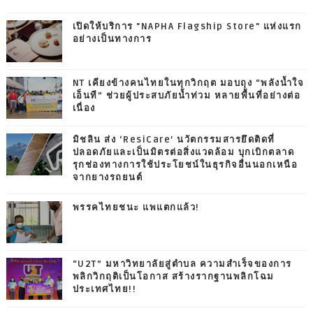
เปิดให้บริการ "NAPHA Flagship Store" แห่งแรก
อย่างเป็นทางการ
NT เคียงข้างคนไทยในทุกวิกฤต มอบถุง “พลังน้ำใจ
เอ็นที” ช่วยผู้ประสบภัยน้ำท่วม หลายพื้นที่อย่างต่อ
เนื่อง
มิชลิน ส่ง ‘ResiCare’ นวัตกรรมสารยึดติดที่
ปลอดภัยและเป็นมิตรต่อสิ่งแวดล้อม บุกเบิกตลาด
รุกช่องทางการใช้ประโยชน์ในธุรกิจอื่นนอกเหนือ
จากยางรถยนต์
พรรคไทยชนะ แพแตกแล้ว!
“U2T” มหาวิทยาลัยสู่ตำบล ความสำเร็จของการ
พลิกวิกฤติเป็นโอกาส สร้างรากฐานพลิกโฉม
ประเทศไทย!!