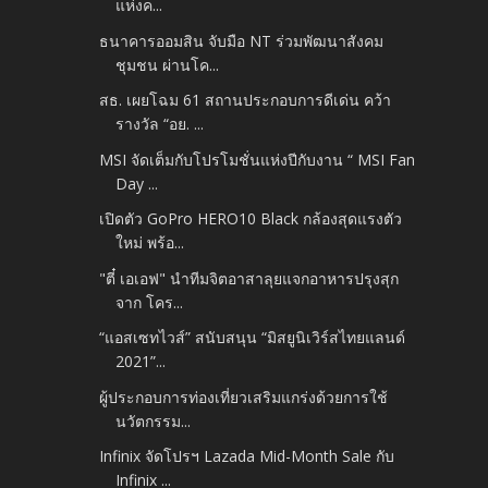
แห่งค...
ธนาคารออมสิน จับมือ NT ร่วมพัฒนาสังคม
ชุมชน ผ่านโค...
สธ. เผยโฉม 61 สถานประกอบการดีเด่น คว้า
รางวัล “อย. ...
MSI จัดเต็มกับโปรโมชั่นแห่งปีกับงาน “ MSI Fan
Day ...
เปิดตัว GoPro HERO10 Black กล้องสุดแรงตัว
ใหม่ พร้อ...
"ตี๋ เอเอฟ" นำทีมจิตอาสาลุยแจกอาหารปรุงสุก
จาก โคร...
“แอสเซทไวส์” สนับสนุน “มิสยูนิเวิร์สไทยแลนด์
2021”...
ผู้ประกอบการท่องเที่ยวเสริมแกร่งด้วยการใช้
นวัตกรรม...
Infinix จัดโปรฯ Lazada Mid-Month Sale กับ
Infinix ...