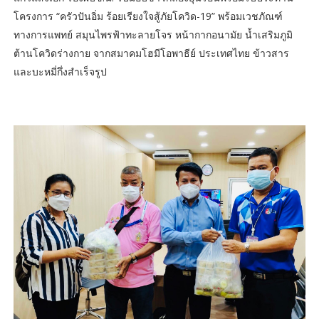
โครงการ “ครัวปันอิ่ม ร้อยเรียงใจสู้ภัยโควิด-19” พร้อมเวชภัณฑ์
ทางการแพทย์ สมุนไพรฟ้าทะลายโจร หน้ากากอนามัย น้ำเสริมภูมิ
ต้านโควิดร่างกาย จากสมาคมโฮมีโอพาธีย์ ประเทศไทย ข้าวสาร
และบะหมี่กึ่งสำเร็จรูป