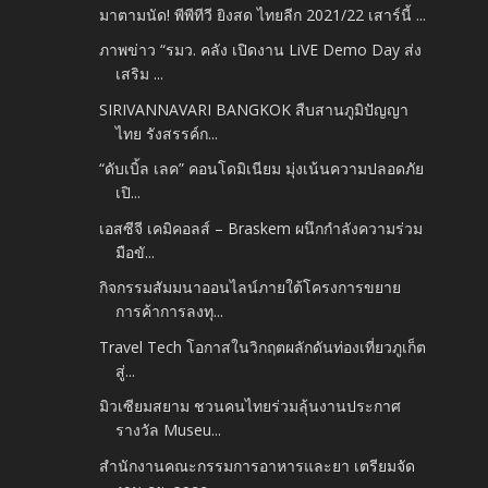
มาตามนัด! พีพีทีวี ยิงสด ไทยลีก 2021/22 เสาร์นี้ ...
ภาพข่าว “รมว. คลัง เปิดงาน LiVE Demo Day ส่ง
เสริม ...
SIRIVANNAVARI BANGKOK สืบสานภูมิปัญญา
ไทย รังสรรค์ก...
“ดับเบิ้ล เลค” คอนโดมิเนียม มุ่งเน้นความปลอดภัย
เปิ...
เอสซีจี เคมิคอลส์ – Braskem ผนึกกำลังความร่วม
มือขั...
กิจกรรมสัมมนาออนไลน์ภายใต้โครงการขยาย
การค้าการลงทุ...
Travel Tech โอกาสในวิกฤตผลักดันท่องเที่ยวภูเก็ต
สู่...
มิวเซียมสยาม ชวนคนไทยร่วมลุ้นงานประกาศ
รางวัล Museu...
สำนักงานคณะกรรมการอาหารและยา เตรียมจัด