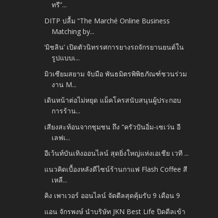
ทรี”...
DITP ปลื้ม “The Marché Online Business
Matching by...
‘มิชลิน’ เปิดตัวนิทรรศการยางรถจักรยานยนต์ใน
รูปแบบเ...
มิวเซียมสยาม จับมือ พันธมิตรพิพิธภัณฑ์ชวนร่วม
งาน M...
เดินหน้าต่อไม่หยุด แม็คโครสนับสนุนผู้ประกอบ
การร้าน...
เสียงสะท้อนจากชุมชน ถึง “ครัวปันอิ่ม-เซเว่น อี
เลฟเ...
อีเว้นท์บันเทิงออนไลน์ สุดยิ่งใหญ่แห่งเอเชีย เวที ...
แนวคิดเบื้องหลังดีไซน์ร้านกาแฟ Flash Coffee สี
เหลื...
คิง เพาเวอร์ ออนไลน์ จัดดีลสุดคุ้มรับ 9 เดือน 9
แอน จักรพงษ์ นำบริษัท JKN Best Life ปิดดีลเข้า