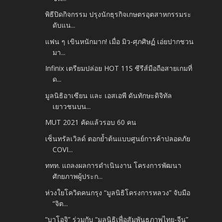
พิธีปิดกิจกรรม ปรุงนักธุรกิจเกษตรอุตสาหกรรมระ
ดับแน...
แฟน ๆ เขินหนักมาก! เมื่อ มิว-ศุภศิษฏ์ เอ่ยปากชวน
มา...
Infinix เตรียมปล่อย HOT 11S ซีรีส์มือถือสายเกมที่
ด...
มูลนิธิอาเซียน และ เอสเอพี ดันทักษะดิจิทัล
เยาวชนบน...
MUT 2021 คัดแล้วรอบ 60 คน
เซ็นทรัลเวิลด์ ตอกย้ำต้นแบบศูนย์การค้าปลอดภัย
COVI...
ททท. แถลงผลการดำเนินงาน โครงการพัฒนา
ศักยภาพผู้ประก...
ห่วงใยโควิดคนกรุง “มูลนิธิโครงการหลวง” จับมือ
“จิต...
“บาโอจิ” ร่วมกับ “มูลนิธิเพื่อสัมพันธภาพไทย-จีน”