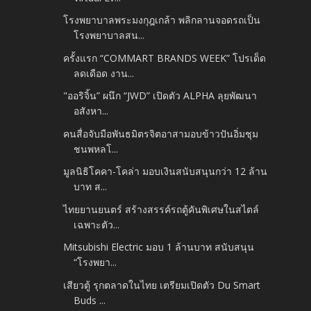
โรงพยาบาลพระมงกุฎเกล้า พลิกลานจอดรถเป็น
โรงพยาบาลสน...
ครั้งแรก “COMMART BRANDS WEEK” โปรเด็ด
ลดเดือด งาน...
"ออริจิ้น” ผนึก “JWD” เปิดตัว ALPHA ลุยพัฒนา
อสังหา...
คนสื่อจับมือพันธมิตรจิตอาสามอบข้าวปันอิ่มชุม
ชนพหลโ...
มูลนิธิโคคา-โคล่า มอบเงินสนับสนุนกว่า 12 ล้าน
บาท ส...
ไทยยานยนตร์ สร้างสรรค์รถตู้คันพิเศษในสไตล์
เฉพาะตัว...
Mitsubishi Electric มอบ 1 ล้านบาท สนับสนุน
“โรงพยา...
เสียวตู้ รุกตลาดในไทย เตรียมเปิดตัว Du Smart
Buds ...