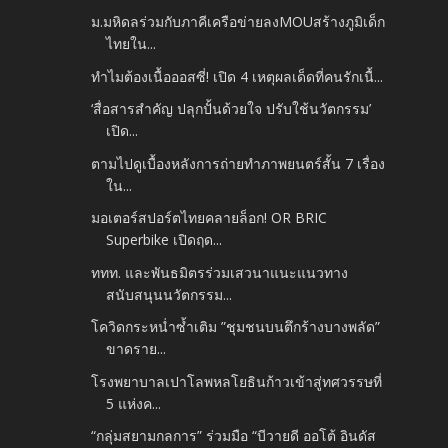
ม.มหิดลร่วมกับภาคีเครือข่ายลงMOUสร้างภูมิเด็ก
ไทยใน...
ทำไมต้องเนื้อออสซี่! เปิด 4 เหตุผลเด็ดที่คนรักเนื้...
‘สื่อสารสำคัญ ปลุกปั้นด้วยใจ ปรับใช้นวัตกรรม’
เปิด...
ตามไปดูเบื้องหลังการถ่ายทำภาพยนตร์สั้น 7 เรื่อง
ใน...
มอเตอร์สปอร์ตไทยคลายล็อก! OR BRIC
Superbike เปิดฤด...
ททท. และพันธมิตรร่วมเสวนาแนะแนวทาง
สนับสนุนนวัตกรรม...
โควิดกระหน่ำซ้ำเติม ”ชุมชนบนตึกร้างบางพลัด”
ขาดราย...
โรงพยาบาลเปาโลพหลโยธินก้าวเข้าสู่ทศวรรษที่
5 แห่งค...
“กลุ่มสยามกลการ” ร่วมมือ “บีวายดี ออโต้ อินดัส