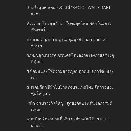
ศึกครั้งสุดท้ายของเรียลิตี้ “SACICT WAR CRAFT
สงคร...
หัวเว่ยส่งโปรสุดปังเอาใจคนยุคใหม่ พลิกโฉมการ
ทำงานใ...
บราเดอร์ รุกขยายฐานกลุ่มธุรกิจ non-print ส่ง
จักรเย...
กกท. ปลุกแนวคิด ชวนคนไทยออกกำลังกายสร้างภู
มิคุ้มกั...
“เชื่อมั่นและให้ความสำคัญกับทุกคน” ยูอาร์ซี (ประ
เท...
สมาคมกีฬาขี่ม้าโปโลแห่งประเทศไทย จัดการประ
ชุมใหญ่ส...
Infinix รับรางวัลใหญ่ “สุดยอดแบรนด์นวัตกรรมดี
เด่นแ...
พันธมิตรจิตอาสาแท็กทีม ส่งกำลังใจให้ POLICE
ผ่านข้...