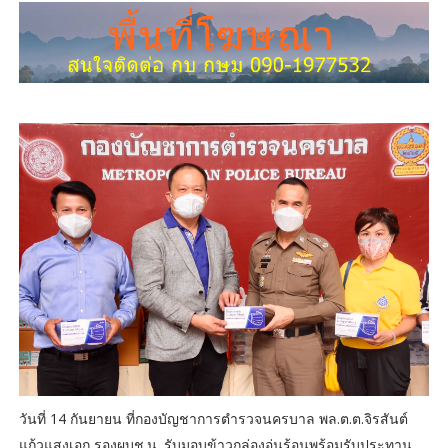
วันที่ 14 กันยายน ที่กองบัญชาการตำรวจนครบาล พล.ต.ต.จิรสันต์
แก้วแสงเอก รองผบช.น. รับมอบข้าวกล่องอุ่นร้อนพร้อมรับประทาน