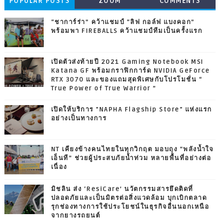
POPULAR POSTS
ZOOM
COMMENTS
“ชาการ์ร่า” คว้าแชมป์ “ลิฟ กอล์ฟ แบงคอก”
พร้อมพา FIREBALLS คว้าแชมป์ทีมเป็นครั้งแรก
เปิดตัวส่งท้ายปี 2021 Gaming Notebook MSI
Katana GF พร้อมกราฟิกการ์ด NVIDIA GeForce
RTX 3070 และของแถมสุดพิเศษกับโปรโมชั่น “
True Power of True Warrior ”
เปิดให้บริการ "NAPHA Flagship Store" แห่งแรก
อย่างเป็นทางการ
NT เคียงข้างคนไทยในทุกวิกฤต มอบถุง “พลังน้ำใจ
เอ็นที” ช่วยผู้ประสบภัยน้ำท่วม หลายพื้นที่อย่างต่อ
เนื่อง
มิชลิน ส่ง ‘ResiCare’ นวัตกรรมสารยึดติดที่
ปลอดภัยและเป็นมิตรต่อสิ่งแวดล้อม บุกเบิกตลาด
รุกช่องทางการใช้ประโยชน์ในธุรกิจอื่นนอกเหนือ
จากยางรถยนต์