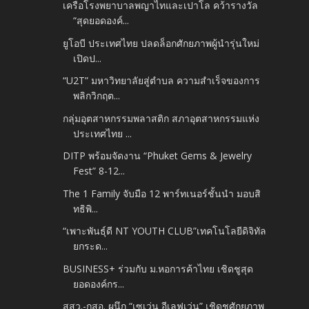
เครือโรงพยาบาลพญาไทและเปาโล คว้ารางวัล
“สุดยอดองค์...
ยูโอบี ประเทศไทย ปลดล็อกศักยภาพผู้นำรุ่นใหม่
เปิดป...
“U2T” มหาวิทยาลัยสู่ตำบล ความสำเร็จของการ
พลิกวิกฤต...
กลุ่มอุตสาหกรรมพลาสติก สภาอุตสาหกรรมแห่ง
ประเทศไทย ...
DITP พร้อมจัดงาน “Phuket Gems & Jewelry
Fest” 8-12...
The 1 Family จับมือ 12 พาร์ทเนอร์ชั้นนำ มอบสิ
ทธิพิ...
“เพาะพันธุ์ดี NT YOUTH CLUB”เทคโนโลยีดิจิทัล
ยกระด...
BUSINESS+ ร่วมกับ ม.หอการค้าไทย เชิดชูสุด
ยอดองค์กร...
สสว.-กสอ. ผนึก “เซเว่น อีเลฟเว่น” เชิดชูศักยภาพ