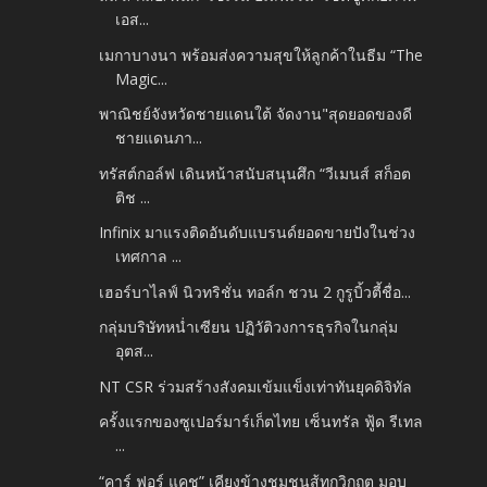
เอส...
เมกาบางนา พร้อมส่งความสุขให้ลูกค้าในธีม “The
Magic...
พาณิชย์จังหวัดชายแดนใต้ จัดงาน"สุดยอดของดี
ชายแดนภา...
ทรัสต์กอล์ฟ เดินหน้าสนับสนุนศึก “วีเมนส์ สก็อต
ติช ...
Infinix มาแรงติดอันดับแบรนด์ยอดขายปังในช่วง
เทศกาล ...
เฮอร์บาไลฟ์ นิวทริชั่น ทอล์ก ชวน 2 กูรูบิ้วตี้ชื่อ...
กลุ่มบริษัทหน่ำเซียน ปฏิวัติวงการธุรกิจในกลุ่ม
อุตส...
NT CSR ร่วมสร้างสังคมเข้มแข็งเท่าทันยุคดิจิทัล
ครั้งแรกของซูเปอร์มาร์เก็ตไทย เซ็นทรัล ฟู้ด รีเทล
...
“คาร์ ฟอร์ แคช” เคียงข้างชุมชนสู้ทุกวิกฤต มอบ