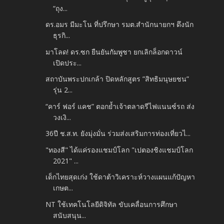
“ถุง...
ดร.อมร มีมะโน ที่ปรึกษา รมต.สำนักนายกฯ ดึงนัก
ธุรกิ...
มาโลด! ดร.ซก ยืนยันกัมพูชา ยกเลิกล็อกดาวน์
เปิดประ...
สถาบันพระปกเกล้า ปิดหลักสูตร ”สิทธิมนุษยชน”
รุ่น 2...
“คาร์ ฟอร์ แคช” ตอกย้ำเจ้าตลาดรีไฟแนนซ์รถ ส่ง
วงเงิ...
36ปี ช.ส.ท. ยังมุ่งมั่น ร่วมส่งเสริมการท่องเที่ยวไ...
"ทองสี" ได้แค่รองแชมป์โลก "เปตองชิงแชมป์โลก
2021" ...
เด็กไทยสุดเก่ง ใช้ดาต้าวิเคราะห์วางแผนแก้ปัญหา
เกษต...
NT ใช้เทคโนโลยีดิจิทัล ขับเคลื่อนการศึกษา
สนับสนุน...