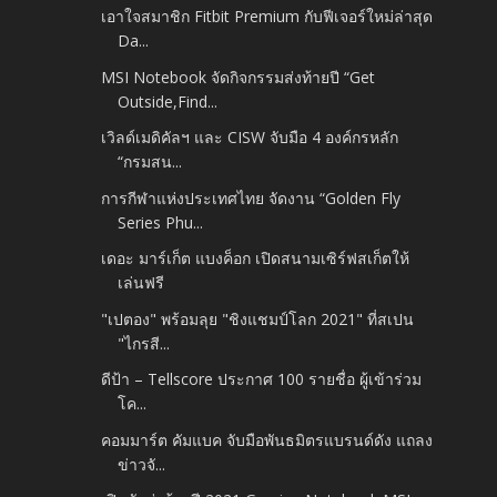
เอาใจสมาชิก Fitbit Premium กับฟีเจอร์ใหม่ล่าสุด
Da...
MSI Notebook จัดกิจกรรมส่งท้ายปี “Get
Outside,Find...
เวิลด์เมดิคัลฯ และ CISW จับมือ 4 องค์กรหลัก
“กรมสน...
การกีฬาแห่งประเทศไทย จัดงาน “Golden Fly
Series Phu...
เดอะ มาร์เก็ต แบงค็อก เปิดสนามเซิร์ฟสเก็ตให้
เล่นฟรี
"เปตอง" พร้อมลุย "ชิงแชมป์โลก 2021" ที่สเปน
"ไกรสี...
ดีป้า – Tellscore ประกาศ 100 รายชื่อ ผู้เข้าร่วม
โค...
คอมมาร์ต คัมแบค จับมือพันธมิตรแบรนด์ดัง แถลง
ข่าวจั...