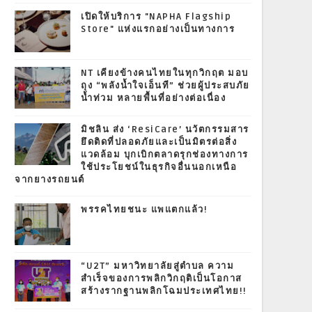
เปิดให้บริการ "NAPHA Flagship
Store" แห่งแรกอย่างเป็นทางการ
NT เคียงข้างคนไทยในทุกวิกฤต มอบ
ถุง “พลังน้ำใจเอ็นที” ช่วยผู้ประสบภัย
น้ำท่วม หลายพื้นที่อย่างต่อเนื่อง
มิชลิน ส่ง ‘ResiCare’ นวัตกรรมสาร
ยึดติดที่ปลอดภัยและเป็นมิตรต่อสิ่ง
แวดล้อม บุกเบิกตลาดรุกช่องทางการ
ใช้ประโยชน์ในธุรกิจอื่นนอกเหนือ
จากยางรถยนต์
พรรคไทยชนะ แพแตกแล้ว!
“U2T” มหาวิทยาลัยสู่ตำบล ความ
สำเร็จของการพลิกวิกฤติเป็นโอกาส
สร้างรากฐานพลิกโฉมประเทศไทย!!