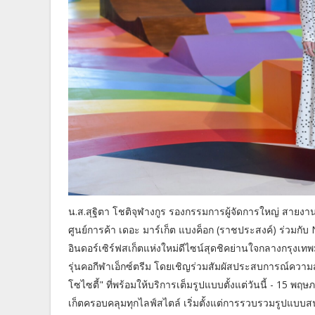
น.ส.สุฐิตา โชติจุฬางกูร รองกรรมการผู้จัดการใหญ่ สายงาน
ศูนย์การค้า เดอะ มาร์เก็ต แบงค็อก (ราชประสงค์) ร่วมกับ
อินดอร์เซิร์ฟสเก็ตแห่งใหม่ดีไซน์สุดชิคย่านใจกลางกรุงเ
รุ่นคอกีฬาเอ็กซ์ตรีม โดยเชิญร่วมสัมผัสประสบการณ์ความสนุ
โซไซตี้" ที่พร้อมให้บริการเต็มรูปแบบตั้งแต่วันนี้ - 15 
เก็ตครอบคลุมทุกไลฟ์สไตล์ เริ่มตั้งแต่การรวบรวมรูปแบบส