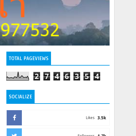
TOTAL PAGEVIEWS
2
7
4
6
3
5
4
SOCIALIZE
3.5k
Likes
1.7k
Followers