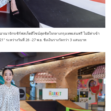
ดอาณาจักรเซิร์ฟสเก็ตดีไซน์สุดชิคใจกลางกรุงเทพเล่นฟรี ไม่มีค่าเข้า
" ระหว่างวันที่ 26 -27 พ.ย. ชิงเงินรางวัลกว่า 3 แสนบาท