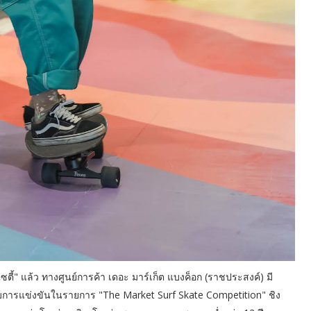
ไซตี้" แล้ว ทางศูนย์การค้า เดอะ มาร์เก็ต แบงค็อก (ราชประสงค์) มี
กับการแข่งขันในรายการ "The Market Surf Skate Competition" ชิง