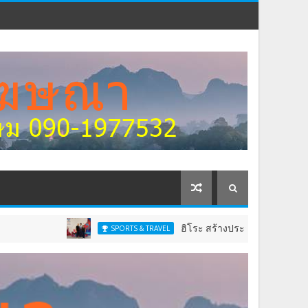
ฮิโระ สร้างประวัติศาสตร์ชาวไทยคนแรกผงาดคว้าแช
SPORTS & TRAVEL