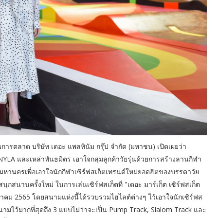
การตลาด บริษัท เดอะ แพลทินัม กรุ๊ป จำกัด (มหาชน) เปิดเผยว่า
 NYLA และเหล่าพันธมิตร เอาใจกลุ่มลูกค้าวัยรุ่นด้วยการสร้างลานกีฬา
ทพมหานครเพื่อเอาใจนักกีฬาเซิร์ฟสเก็ตเทรนด์ใหม่ยอดฮิตของบรรดาวัย
กสนานครั้งใหม่ ในการเล่นเซิร์ฟสเก็ตที่ "เดอะ มาร์เก็ต เซิร์ฟสเก็ต
พฤษภาคม 2565 โดยสนามแห่งนี้ได้รวบรวมไฮไลต์ต่างๆ ไว้เอาใจนักเซิร์ฟส
นามไว้มากที่สุดถึง 3 แบบไม่ว่าจะเป็น Pump Track, Slalom Track และ