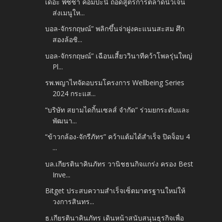
เดอะ พิซซ่า คอมปะนี ถอดสูตรการตลาดนิวเจน
ส่งเมนูให...
บอล-จักรกฤษณ์” พลิกขึ้นจ่าฝูงคะแนนสะสม ศึก
สองล้อชิ...
บอล-จักรกฤษณ์” เฉือนเสี้ยววินาทีคว้าโพลรุ่นใหญ่
Pl...
รพ.พญาไทจัดอบรมโครงการ Wellbeing Series
2024 กระแส...
“บริษัท สยามไดกิ้นเซลส์ จำกัด” ร่วมยกระดับและ
พัฒนา...
“ข้าวกล้อง-จักรีภัทร” คว้าแต้มได้สำเร็จ ปิดจ็อบ 4
...
บล.เกียรตินาคินภัทร วานิชธนกิจแกร่ง ครอง Best
Inve...
Bitget ประสบความสำเร็จเซ็ตมาตรฐานใหม่ให้
วงการสินทร...
ธ.เกียรตินาคินภัทร เดินหน้าสนับสนุนธุรกิจเพื่อ