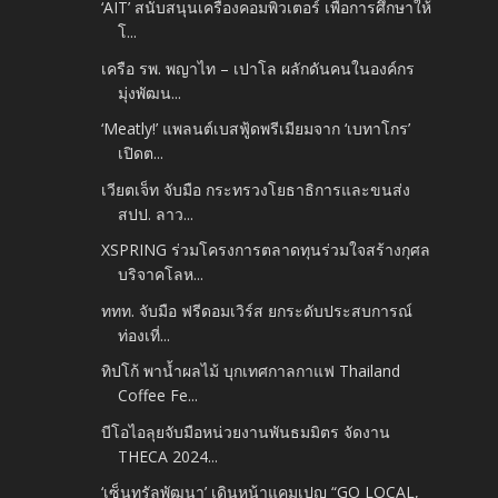
‘AIT’ สนับสนุนเครื่องคอมพิวเตอร์ เพื่อการศึกษาให้
โ...
เครือ รพ. พญาไท – เปาโล ผลักดันคนในองค์กร
มุ่งพัฒน...
‘Meatly!’ แพลนต์เบสฟู้ดพรีเมียมจาก ‘เบทาโกร’
เปิดต...
เวียตเจ็ท จับมือ กระทรวงโยธาธิการและขนส่ง
สปป. ลาว...
XSPRING ร่วมโครงการตลาดทุนร่วมใจสร้างกุศล
บริจาคโลห...
ททท. จับมือ ฟรีดอมเวิร์ส ยกระดับประสบการณ์
ท่องเที่...
ทิปโก้ พาน้ำผลไม้ บุกเทศกาลกาแฟ Thailand
Coffee Fe...
บีโอไอลุยจับมือหน่วยงานพันธมมิตร จัดงาน
THECA 2024...
‘เซ็นทรัลพัฒนา’ เดินหน้าแคมเปญ “GO LOCAL,