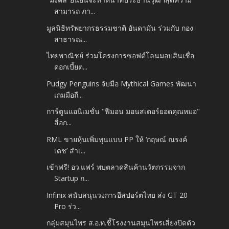
สามารถ ภา...
มูลนิธิทรัพยากรธรรมชาติ อันดามัน ร่วมกับ กอง
สาธารณ...
ไทยพาณิชย์ ร่วมโครงการซอฟต์โลนมอบสินเชื่อ
ดอกเบี้ยต...
Pudgy Penguins จับมือ Mythical Games พัฒนา
เกมมือถื...
การ์ตูนแอนิเมชั่น "ฟีมอน มอนสเตอร์ยอดคุณหมอ"
สื่อก...
RML ขายหุ้นเพิ่มทุนแบบ PP ให้ ‘กฤษณ์ ณรงค์
เดช’ สำเ...
เข้าฟรี! อว.แฟร์ พบตลาดสินค้านวัตกรรมจาก
Startup ก...
Infinix สนับสนุนวงการอีสปอร์ตไทย ส่ง GT 20
Pro ร่ว...
กลุ่มสมุนไพร ส.อ.ท.ชี้โรงงานสมุนไพรเสี่ยงปิดตัว