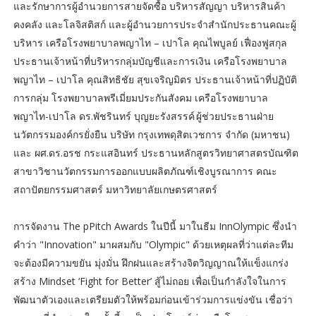
และรักษาการผู้อำนวยการสายจัดซื้อ บริหารสัญญา บริหารสินค้า
คงคลัง และโลจิสติสก์ และผู้อำนวยการประจำสำนักประธานคณะผู้
บริหาร เครือโรงพยาบาลพญาไท – เปาโล คุณไพบูลย์ เฟื่องฟูสกุล
ประธานเจ้าหน้าที่บริหารกลุ่มบัญชีและการเงิน เครือโรงพยาบาล
พญาไท – เปาโล คุณสิทธิชัย สุขเจริญมิตร ประธานเจ้าหน้าที่ปฏิบัติ
การกลุ่ม โรงพยาบาลพรีเมี่ยมประกันสังคม เครือโรงพยาบาล
พญาไท-เปาโล ดร.พัชรินทร์ บุญยะรังสรรค์ ผู้ช่วยประธานฝ่าย
นวัตกรรมองค์กรยั่งยืน บริษัท กรุงเทพดุสิตเวชการ จำกัด (มหาชน)
และ ผศ.ดร.อรช กระแสอินทร์ ประธานหลักสูตรวิทยาศาสตรบัณฑิต
สาขาวิชานวัตกรรมการออกแบบผลิตภัณฑ์เชิงบูรณาการ คณะ
สถาปัตยกรรมศาสตร์ มหาวิทยาลัยเกษตรศาสตร์
การจัดงาน The pPitch Awards ในปีนี้ มาในธีม InnOlympic ซึ่งนำ
คำว่า "Innovation" มาผสมกับ "Olympic" ด้วยเหตุผลที่ว่าแต่ละทีม
จะต้องมีความขยัน มุ่งมั่น ฝึกฝนและสร้างจิตวิญญาณให้แข็งแกร่ง
สร้าง Mindset ‘Fight for Better’ สู้ไม่ถอย เพื่อเป็นกำลังใจในการ
พัฒนาตัวเองและเตรียมตัวให้พร้อมก่อนเข้าร่วมการแข่งขัน เชื่อว่า