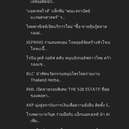
เหลืออดีตนัก...
“แอสเซทไวส์” แท็กทีม “คณะสถาปัตย์
ม.เกษตรศาสตร์” ร...
ไทยพาณิชย์เปิดบริการใหม่ “ซื้อ-ขายหุ้นกู้ตลาด
รองผ่...
XSPRING ร่วมสมทบทุน โจหลุยส์จัดสร้างหัวโขน
โลหะเนื้...
โรบินวูดส์ กอล์ฟ คลับ หนุนนักกอล์ฟสาวไทย คว้า
รองแช...
BLC' นำทัพนวัตกรรมสมุนไพรไทยร่วมงาน
Thailand Herba...
RML เปิดขายรอบพิเศษ ‘THE 528 ESTATE’ ที่สุด
ของคฤหา...
KKP มุ่งสู่สถาบันการเงินเพื่อความยั่งยืน ติดตั้ง S...
โรงพยาบาลวิมุต ร่วมมือกับ แอ็กนอสเฮลท์ นำ AI
เพิ่ม...