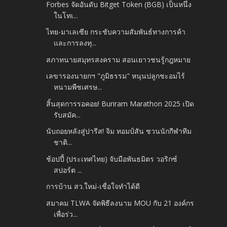
Forbes จัดอันดับ Bitget Token (BGB) เป็นหนึ่ง
ในโทเ...
ไทย-มาเลเซีย กระชับความสัมพันธ์ทางการค้า
และการลงทุ...
สภาทนายสมุทรสงคราม สอนเยาวชนรู้กฎหมาย
เลขารองนายกฯ "ภูมิธรรม" หนุนปลูกชะอมไร้
หนามพืชเศรษ...
สิ้นสุดการรอคอย! Buriram Marathon 2025 เปิด
รับสมัค...
นับถอยหลังสู่ปารีส! จิม ทอมป์สัน ชวนนักกีฬาทีม
ชาติ...
ช้อปปี้ (ประเทศไทย) จับมือพันธมิตร วอริกซ์
สปอร์ต ...
การบ้าน สว.ใหม่-เชื่อใจทำได้ดี
สมาคม TLWA จัดพิธีลงนาม MOU กับ 21 องค์กร
เพื่อร่ว...