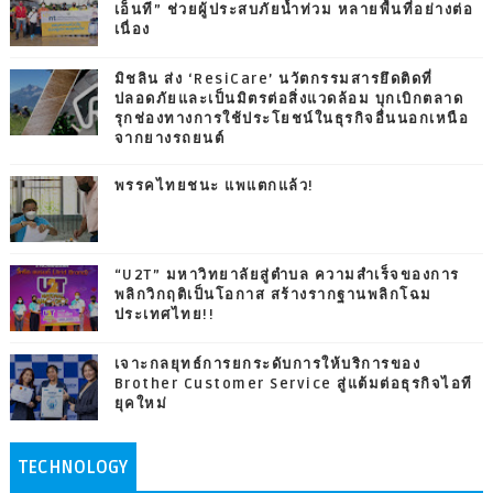
เอ็นที” ช่วยผู้ประสบภัยน้ำท่วม หลายพื้นที่อย่างต่อ
เนื่อง
มิชลิน ส่ง ‘ResiCare’ นวัตกรรมสารยึดติดที่
ปลอดภัยและเป็นมิตรต่อสิ่งแวดล้อม บุกเบิกตลาด
รุกช่องทางการใช้ประโยชน์ในธุรกิจอื่นนอกเหนือ
จากยางรถยนต์
พรรคไทยชนะ แพแตกแล้ว!
“U2T” มหาวิทยาลัยสู่ตำบล ความสำเร็จของการ
พลิกวิกฤติเป็นโอกาส สร้างรากฐานพลิกโฉม
ประเทศไทย!!
เจาะกลยุทธ์การยกระดับการให้บริการของ
Brother Customer Service สู่แต้มต่อธุรกิจไอที
ยุคใหม่
TECHNOLOGY