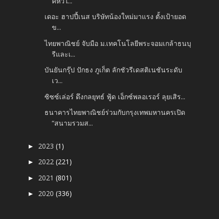
คหัวใ...
เดอะ​ ฮาปปี้เนส​​ บริษัทน้องใหม่มาแรง ตั้งเป้ายอด
ข...
ไทยพาณิชย์ จับมือ ม.เทคโนโลยีพระจอมเกล้าธนบุ
รีและเ...
บันยันกรุ๊ป ปักธง ภูเก็ต ลักชัวรีเดสติเนชันระดับ
เว...
ซิซซ์เล่อร์ ดึงกลยุทธ์ ฟู้ด เอ็กซ์พลอเรอร์ ลุยเสิร...
ธนาคารไทยพาณิชย์ร่วมกับกรุงเทพมหานครเปิด
“สนามรวมส...
2023
(1)
►
2022
(221)
►
2021
(801)
►
2020
(336)
►