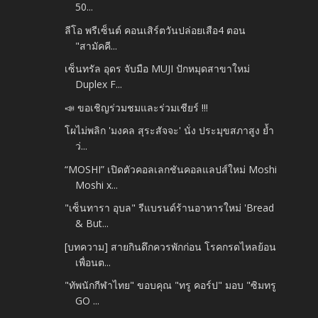
50...
ลีโอ พรีเซ็นต์ คอนเสิร์ตวันปล่อยเสือ4 ตอน
"สามัคคี...
เซ็นทรัล อุดร จับมือ MUJI ปักหมุดสาขาใหม่
Duplex F...
📣 ขอเชิญร่วมชมและร่วมเชียร์ !!!
โผไม่พลิก 'มงคล สุระสัจจะ' นั่ง ประมุขสภาสูง ย้ำ
ว่...
“MOSHI” เปิดตัวคอลเลกชันคอลแลปส์ใหม่ Moshi
Moshi x...
"เซ็นทารา อุบล" รีแบรนด์ร้านอาหารใหม่ 'Bread
& But...
[บทความ] สายกินดึกควรพักก่อน โรคกรดไหลย้อน
เพื่อนต...
"ทัพนักกีฬาไทย" ขอบคุณ "ทรู คอร์ป" มอบ "ซิมทรู
GO ...