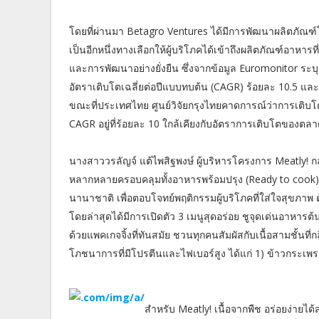
โดยที่ผ่านมา Betagro Ventures ได้มีการพัฒนาผลิตภัณฑ์โ
เป็นอีกหนึ่งทางเลือกให้ผู้บริโภคได้เข้าถึงผลิตภัณฑ์อา
และการพัฒนาอย่างยั่งยืน ซึ่งจากข้อมูล Euromonitor ระบ
อัตราเติบโตเฉลี่ยต่อปีแบบทบต้น (CAGR) ร้อยละ 10.5 แ
ขณะที่ประเทศไทย ศูนย์วิจัยกรุงไทยคาดการณ์ว่าการเติบโ
CAGR อยู่ที่ร้อยละ 10 ใกล้เคียงกับอัตราการเติบโตของตล
นางสาววรลัญจ์ แต้ไพสิฐพงษ์ ผู้บริหารโครงการ Meatly! กล
หลากหลายครอบคลุมทั้งอาหารพร้อมปรุง (Ready to cook
นานาชาติ เพื่อตอบโจทย์พฤติกรรมผู้บริโภคที่ใส่ใจสุขภ
โดยล่าสุดได้มีการเปิดตัว 3 เมนูสุดอร่อย ชูจุดเด่นอาหารต้
ด้วยแพคเกจจิ้งที่ทันสมัย ชวนทุกคนสัมผัสกับเนื้อสามชั้นที่กล
โภชนาการที่มีโปรตีนและไฟเบอร์สูง ได้แก่ 1) ข้าวกระเพราเ
สำหรับ Meatly! เนื้อจากพืช อร่อยง่ายได