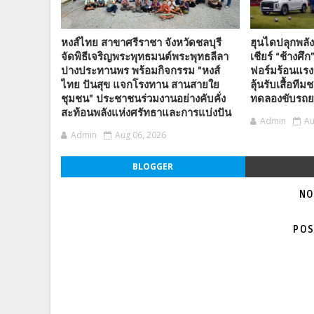
หงส์ไทย สาขาศรีราชา จังหวัดชลบุรี
ฮุนไดปลุกพล
จัดพิธีเจริญพระพุทธมนต์พระพุทธลีลา
เชียร์ “ช้างศึ
ปางประทานพร พร้อมกิจกรรม "หงส์
ฟอร์มร้อนแรง
ไทย ปันสุข แจกโรงทาน สานสายใย
ลุ้นรับเสื้อทีม
ชุมชน" ประชาชนร่วมงานอย่างคับคั่ง
ทดลองขับรถยน
สะท้อนพลังแห่งศรัทธาและการแบ่งปัน
Admin
Au
Admin
Aug 06, 2026
BLOGGER
NO
POS