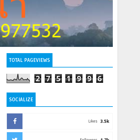
TOTAL PAGEVIEWS
2
7
5
1
9
9
6
SOCIALIZE
3.5k
Likes
1.7k
Followers