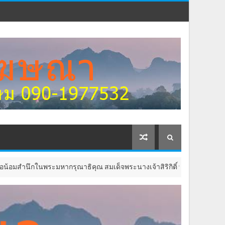
ึกในพระมหากรุณาธิคุณ สมเด็จพระนางเจ้าสิริกิติ์ พระบรมราชินีนาถ พระบร