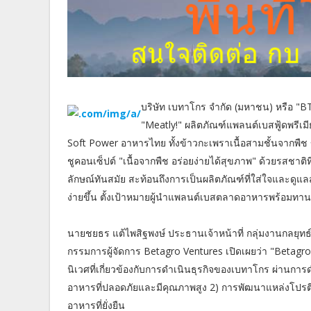
บริษัท เบทาโกร จำกัด (มหาชน) หรือ "
"Meatly!" ผลิตภัณฑ์แพลนต์เบสฟู้ดพรีเม
Soft Power อาหารไทย ทั้งข้าวกะเพราเนื้อสามชั้นจากพืช ข
ชูคอนเซ็ปต์ "เนื้อจากพืช อร่อยง่ายได้สุขภาพ" ด้วยรสชาต
ลักษณ์ทันสมัย สะท้อนถึงการเป็นผลิตภัณฑ์ที่ใส่ใจและดูแล
ง่ายขึ้น ตั้งเป้าหมายผู้นำแพลนต์เบสตลาดอาหารพร้อมทาน
นายชยธร แต้ไพสิฐพงษ์ ประธานเจ้าหน้าที่ กลุ่มงานกลยุ
กรรมการผู้จัดการ Betagro Ventures เปิดเผยว่า "Betagr
นิเวศที่เกี่ยวข้องกับการดำเนินธุรกิจของเบทาโกร ผ่านการดํ
อาหารที่ปลอดภัยและมีคุณภาพสูง 2) การพัฒนาแหล่งโปรตี
อาหารที่ยั่งยืน