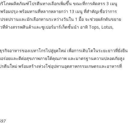
ดการบริโภคผลิตภัณฑ์โปรตีนทางเลือกเพิ่มขึ้น ขณะที่การคัดสรร 3 เมนู
ร้อมปรุง-พร้อมทานที่หลากหลายกว่า 13 เมนู ที่สำคัญเชื่อว่าการ
คนโปรดปรานและมักเลือกทานระหว่างวันใน 1 มื้อ จะช่วยผลักดันขยาย
้วที่ห้างสรรพสินค้าและซูเปอร์มาร์เก็ตชั้นนำ อาทิ Tops, Lotus,
ธุรกิจอาหารของเบทาโกรไปสู่ยุคใหม่ เพื่อการเติบโตในระยะยาวที่ยั่งยืน
ความอร่อยและดีต่อสุขภาพภายใต้คุณภาพ และมาตรฐานความปลอดภัยสูง
ล่งโปรตีนใหม่ พร้อมสร้างห่วงโซ่อุปทานอุตสาหกรรมเกษตรและอาหารที่
597