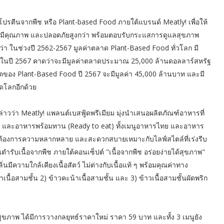
ปรตีนจากพืช หรือ Plant-based Food ภายใต้แบรนด์ Meatly! เพื่อให้
หารที่มีคุณภาพ และปลอดภัยสูงกว่า พร้อมตอบรับกระแสการดูแลสุขภาพ
ุว่า ในช่วงปี 2562-2567 มูลค่าตลาด Plant-Based Food ทั่วโลก มี
ละในปี 2567 คาดว่าจะมีมูลค่าตลาดประมาณ 25,000 ล้านดอลลาร์สหรัฐ
ตของ Plant-Based Food ปี 2567 จะมีมูลค่า 45,000 ล้านบาท และมี
าดโลกอีกด้วย
่าวว่า Meatly! แพลนต์เบสฟู้ดพรีเมียม มุ่งนำเสนอผลิตภัณฑ์อาหารที่
) และอาหารพร้อมทาน (Ready to eat) ทั้งเมนูอาหารไทย และอาหาร
าพ ต้องการความหลากหลาย และสะดวกสบายเหมาะกับไลฟ์สไตล์ที่เร่งรีบ
นตำรับเนื้อจากพืช ภายใต้คอนเซ็ปต์ "เนื้อจากพืช อร่อยง่ายได้สุขภาพ"
ิ่นมีความใกล้เคียงเนื้อสัตว์ ไม่ต่างกับเนื้อแท้ ๆ พร้อมคุณค่าทาง
นื้อสามชั้น 2) ข้าวคะน้าเนื้อสามชั้น และ 3) ข้าวเนื้อสามชั้นผัดพริก
้สุขภาพ ได้มีการวางกลยุทธ์ราคาใหม่ ราคา 59 บาท และทั้ง 3 เมนูยัง