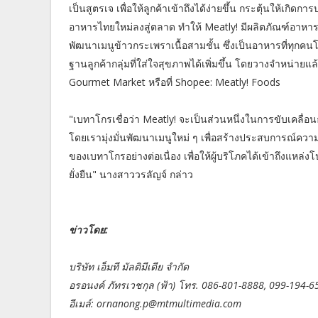
เป็นสูตรเจ เพื่อให้ลูกค้าเข้าถึงได้ง่ายขึ้น กระตุ้นให้เกิ
อาหารไทยใหม่ลงสู่ตลาด ทำให้ Meatly! มีผลิตภัณฑ์อาหารพ
พัฒนาเมนูข้าวกระเพราเนื้อสามชั้น ซึ่งเป็นอาหารที่ทุก
ฐานลูกค้ากลุ่มที่ใส่ใจสุขภาพได้เพิ่มขึ้น โดยวางจำหน่ายแล
Gourmet Market หรือที่ Shopee: Meatly! Foods
"เบทาโกรเชื่อว่า Meatly! จะเป็นส่วนหนึ่งในการขับเคลื่อน
โดยเรามุ่งมั่นพัฒนาเมนูใหม่ ๆ เพื่อสร้างประสบการณ์
ของเบทาโกรอย่างต่อเนื่อง เพื่อให้ผู้บริโภคได้เข้าถึงแห
ยั่งยืน" นางสาววรลัญจ์ กล่าว
ข่าวโดย:
บริษัท เอ็มที มัลติมีเดีย จำกัด
อรอนงค์ ภัทรเวชกุล (ฟ้า) โทร. 086-801-8888, 099-194-6
อีเมล์: ornanong.p@mtmultimedia.com