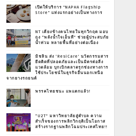
เปิดให้บริการ "NAPHA Flagship
Store" แห่งแรกอย่างเป็นทางการ
NT เคียงข้างคนไทยในทุกวิกฤต มอบ
ถุง “พลังน้ำใจเอ็นที” ช่วยผู้ประสบภัย
น้ำท่วม หลายพื้นที่อย่างต่อเนื่อง
มิชลิน ส่ง ‘ResiCare’ นวัตกรรมสาร
ยึดติดที่ปลอดภัยและเป็นมิตรต่อสิ่ง
แวดล้อม บุกเบิกตลาดรุกช่องทางการ
ใช้ประโยชน์ในธุรกิจอื่นนอกเหนือ
จากยางรถยนต์
พรรคไทยชนะ แพแตกแล้ว!
“U2T” มหาวิทยาลัยสู่ตำบล ความ
สำเร็จของการพลิกวิกฤติเป็นโอกาส
สร้างรากฐานพลิกโฉมประเทศไทย!!