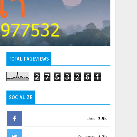
TOTAL PAGEVIEWS
2
7
5
3
2
6
1
SOCIALIZE
3.5k
Likes
1.7k
Followers