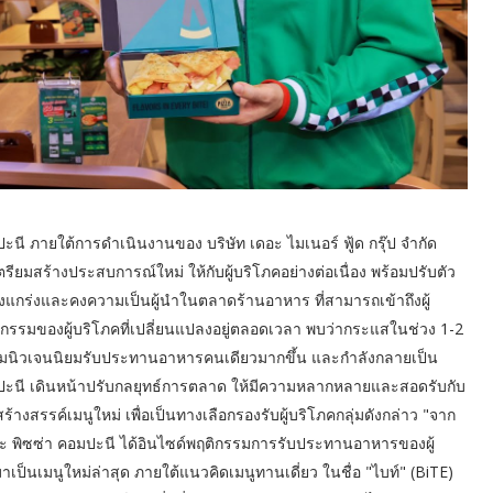
มปะนี ภายใต้การดำเนินงานของ บริษัท เดอะ ไมเนอร์ ฟู้ด กรุ๊ป จำกัด
รียมสร้างประสบการณ์ใหม่ ให้กับผู้บริโภคอย่างต่อเนื่อง พร้อมปรับตัว
แกร่งและคงความเป็นผู้นำในตลาดร้านอาหาร ที่สามารถเข้าถึงผู้
ติกรรมของผู้บริโภคที่เปลี่ยนแปลงอยู่ตลอดเวลา พบว่ากระแสในช่วง 1-2
ุ่มนิวเจนนิยมรับประทานอาหารคนเดียวมากขึ้น และกำลังกลายเป็น
มปะนี เดินหน้าปรับกลยุทธ์การตลาด ให้มีความหลากหลายและสอดรับกับ
ร้างสรรค์เมนูใหม่ เพื่อเป็นทางเลือกรองรับผู้บริโภคกลุ่มดังกล่าว "จาก
ะ พิซซ่า คอมปะนี ได้อินไซด์พฤติกรรมการรับประทานอาหารของผู้
็นเมนูใหม่ล่าสุด ภายใต้แนวคิดเมนูทานเดี่ยว ในชื่อ "ไบท์" (BiTE)