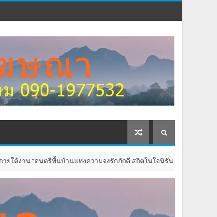
พื้นบ้านแห่งความจงรักภักดี สถิตในใจนิรันดร์”
SPORTS & TR