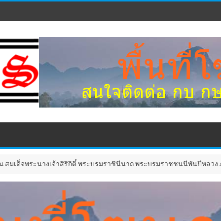
้าสิริกิติ์ พระบรมราชินีนาถ พระบรมราชชนนีพันปีหลวง ภายใต้งาน “ดนตรี