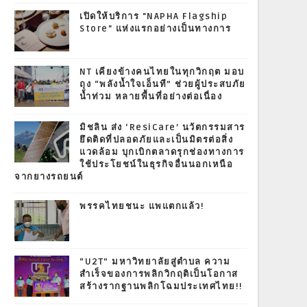
เปิดให้บริการ "NAPHA Flagship
Store" แห่งแรกอย่างเป็นทางการ
NT เคียงข้างคนไทยในทุกวิกฤต มอบ
ถุง “พลังน้ำใจเอ็นที” ช่วยผู้ประสบภัย
น้ำท่วม หลายพื้นที่อย่างต่อเนื่อง
มิชลิน ส่ง ‘ResiCare’ นวัตกรรมสาร
ยึดติดที่ปลอดภัยและเป็นมิตรต่อสิ่ง
แวดล้อม บุกเบิกตลาดรุกช่องทางการ
ใช้ประโยชน์ในธุรกิจอื่นนอกเหนือ
จากยางรถยนต์
พรรคไทยชนะ แพแตกแล้ว!
“U2T” มหาวิทยาลัยสู่ตำบล ความ
สำเร็จของการพลิกวิกฤติเป็นโอกาส
สร้างรากฐานพลิกโฉมประเทศไทย!!