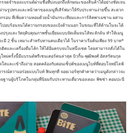
การจดจำของแบรนด์ผ่านชื่อที่บ่งบอกถึงลักษณะของสินค้าได้อย่างชัดเจน
 ผ่านรูปทรงและหน้าตาของเมนูที่เสิร์ฟมาให้รับประทานง่ายขึ้น สะดวก
่แป้งกรอบ ที่เพิ่มความหอมด้วยน้ำมันกระเทียมและการ์ลิคพาเมซาน ผสาน
้วนำไปอบร้อนจนได้ความกรอบของแป้งด้านนอก ในขณะที่ไส้ด้านในจะได้
งปรุงและวัตถุดิบคุณภาพชั้นเยี่ยมแบบจัดเต็มจนไส้ทะลักล้น ทำให้เมนู
งจะมี 2 ชิ้น เหมาะสำหรับทานคนเดียวได้ ในราคาเริ่มต้นเพียง 99 บาท*
ดฮิตและเครื่องดื่มโค้ก ให้ได้อิ่มครบจบในหนึ่งเซต โดยสามารถสั่งได้ใน
่ครั้งนี้มีแบรนด์พรีเซนเตอร์คนล่าสุด บิวกิ้น-พุฒิพงศ์ อัสสรัตนกุล
สและเข้าถึงง่าย สอดคล้องกับคอนเซ็ปต์ของเมนูไบท์ที่ตอบโจทย์ไลฟ์
การณ์ความอร่อยแบบไบท์ ฟินทุกที่ จอยเวอร์ทุกคำคาดว่าเมนูดังกล่าวจะ
ายฐานผู้บริโภคในกลุ่มที่นิยมรับประทานเดี่ยวของเดอะ พิซซ่า คอมปะนี