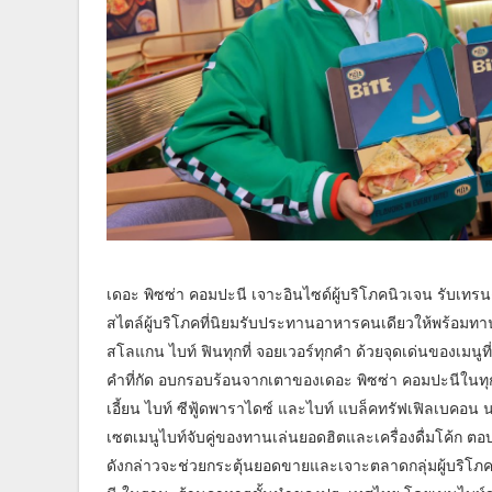
เดอะ พิซซ่า คอมปะนี เจาะอินไซด์ผู้บริโภคนิวเจน รับเทรนด
สไตล์ผู้บริโภคที่นิยมรับประทานอาหารคนเดียวให้พร้อมทานได
สโลแกน ไบท์ ฟินทุกที่ จอยเวอร์ทุกคำ ด้วยจุดเด่นของเมนูที
คำที่กัด อบกรอบร้อนจากเตาของเดอะ พิซซ่า คอมปะนีในทุกเส
เอี้ยน ไบท์ ซีฟู้ดพาราไดซ์ และไบท์ แบล็คทรัฟเฟิลเบคอน น
เซตเมนูไบท์จับคู่ของทานเล่นยอดฮิตและเครื่องดื่มโค้ก 
ดังกล่าวจะช่วยกระตุ้นยอดขายและเจาะตลาดกลุ่มผู้บริโภ