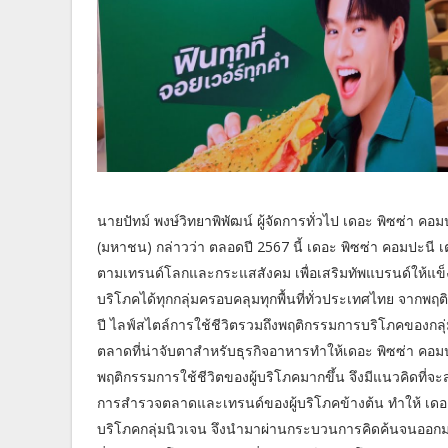
นายปัทม์ พงษ์วิทยาพิพัฒน์ ผู้จัดการทั่วไป เดอะ พิซซ่า คอ
(มหาชน) กล่าวว่า ตลอดปี 2567 นี้ เดอะ พิซซ่า คอมปะนี เต
ตามเทรนด์โลกและกระแสสังคม เพื่อเสริมทัพแบรนด์ให้แข็ง
บริโภคได้ทุกกลุ่มครอบคลุมทุกพื้นที่ทั่วประเทศไทย จากพฤ
ปี ไลฟ์สไตล์การใช้ชีวิตรวมถึงพฤติกรรมการบริโภคของกล
ตลาดที่น่าจับตาสำหรับธุรกิจอาหารทำให้เดอะ พิซซ่า คอ
พฤติกรรมการใช้ชีวิตของผู้บริโภคมากขึ้น จึงมีแนวคิดที่จะส
การสำรวจตลาดและเทรนด์ของผู้บริโภคข้างต้น ทำให้ เดอ
บริโภคกลุ่มนิวเจน จึงนำมาผ่านกระบวนการคิดค้นจนออกมาเป