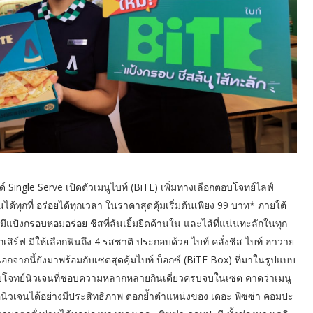
์ Single Serve เปิดตัวเมนูไบท์ (BiTE) เพิ่มทางเลือกตอบโจทย์ไลฟ์
้ทุกที่ อร่อยได้ทุกเวลา ในราคาสุดคุ้มเริ่มต้นเพียง 99 บาท* ภายใต้
่มีแป้งกรอบหอมอร่อย ชีสที่ล้นเยิ้มยืดด้านใน และไส้ที่แน่นทะลักในทุก
ิร์ฟ มีให้เลือกฟินถึง 4 รสชาติ ประกอบด้วย ไบท์ คลั่งชีส ไบท์ ฮาวาย
อกจากนี้ยังมาพร้อมกับเซตสุดคุ้มไบท์ บ็อกซ์ (BiTE Box) ที่มาในรูปแบบ
ตอบโจทย์นิวเจนที่ชอบความหลากหลายกินเดี่ยวครบจบในเซต คาดว่าเมนู
คนิวเจนได้อย่างมีประสิทธิภาพ ตอกย้ำตำแหน่งของ เดอะ พิซซ่า คอมปะ