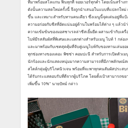
ที่มาพร้อมสโลแกน ฟินทุกที่ จอยเวอร์ทุกคำ โดยเน้นสร้าง
ดังนั้นความสดใหม่ครั้งนี้ จึงถูกนำเสนอในแบบที่แปลกใหม่
ขึ้น และเหมาะสำหรับทานคนเดียว ซึ่งเมนูนี้จุดเด่นอยู่ที
ความอร่อยกับชีสที่อัดแน่นอยู่ด้านในพร้อมไส้ต่าง ๆ แล
ความเข้มข้นของมอสซาเรลล่าชีสเยิ้มยืด ผสานเข้ากับเครื่อ
ไบท์มีรสสัมผัสที่พิเศษและแตกต่างสำหรับเมนู ไบท์ 1 กล่อ
และมาพร้อมกับเซตสุดคุ้มที่จับคู่เมนูไบท์กับของทานเล่นยอ
ทุกช่องทางของเดอะ พิซซ่า คอมปะนี สำหรับการเปิดตัวเมนูใหม
นักร้องและนักแสดงหนุ่มมากความสามารถที่มีภาพลักษณ์สดใ
สไตล์กลุ่มผู้บริโภคนิวเจน พร้อมที่จะพาทุกคนสัมผัสประสบ
ได้รับกระแสตอบรับที่ดีจากผู้บริโภค โดยตั้งเป้าสามารถขย
เพิ่มขึ้น 10%" นายปัทม์ กล่าว