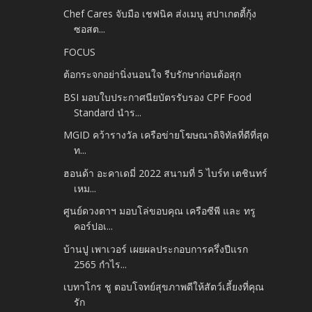
Chef Cares จับมือ เชฟนิค ส่งเมนู สปาเกตตี้กุ้ง
ซอสต...
FOCUS
ต้อกระจกอย่านิ่งนอนใจ รีบรักษาก่อนต้อสุก
BSI มอบใบประกาศนียบัตรรับรอง CPF Food
Standard นำร...
MGID คว้ารางวัล เครือข่ายโฆษณาดิจิทัลที่ดีที่สุด
ท...
ฮอนด้า อะคาเดมี่ 2022 สนามที่ 5 ไบร์ท เตชินทร์
เหม...
ศูนย์ดวงตาฯ มอบโล่ขอบคุณ เครือซีพี และ ทรู
คอร์ปอเ...
บ้านปู เพาเวอร์ เผยผลประกอบการครึ่งปีแรก
2565 กำไร...
เบทาโกร ชู ตอบโจทย์สุขภาพดีให้สัตว์เลี้ยงที่คุณ
รัก