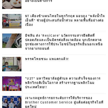
อย่างเป็นทางการ
NT เคียงข้างคนไทยในทุกวิกฤต มอบถุง “พลังน้ำใจ
เอ็นที” ช่วยผู้ประสบภัยน้ำท่วม หลายพื้นที่อย่างต่อ
เนื่อง
มิชลิน ส่ง ‘ResiCare’ นวัตกรรมสารยึดติดที่
ปลอดภัยและเป็นมิตรต่อสิ่งแวดล้อม บุกเบิกตลาด
รุกช่องทางการใช้ประโยชน์ในธุรกิจอื่นนอกเหนือ
จากยางรถยนต์
พรรคไทยชนะ แพแตกแล้ว!
“U2T” มหาวิทยาลัยสู่ตำบล ความสำเร็จของการ
พลิกวิกฤติเป็นโอกาส สร้างรากฐานพลิกโฉม
ประเทศไทย!!
เจาะกลยุทธ์การยกระดับการให้บริการของ
Brother Customer Service สู่แต้มต่อธุรกิจไอที
ยุคใหม่