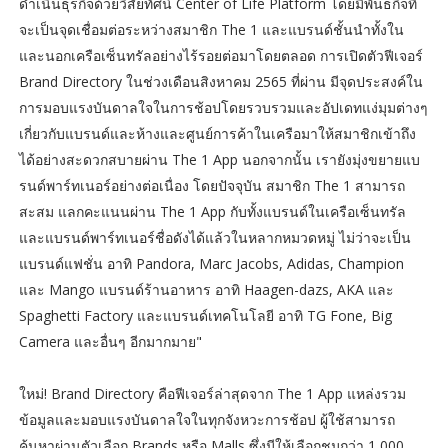
ดำเนินธุรกิจด้วยวิสัยทัศน์ Center of Life Platform โดยมีพันธกิจที่
จะเป็นจุดเชื่อมต่อระหว่างสมาชิก The 1 และแบรนด์ชั้นนำทั้งใน
และนอกเครือเซ็นทรัลอย่างไร้รอยต่อมาโดยตลอด การเปิดตัวฟีเจอร์
Brand Directory ในช่วงเดือนสิงหาคม 2565 ที่ผ่าน มีจุดประสงค์ใน
การมอบแรงบันดาลใจในการช้อปโดยรวบรวมและอัปเดทแง่มุมต่างๆ
เกี่ยวกับแบรนด์และห้างและศูนย์การค้าในเครือมาให้สมาชิกเข้าถึง
ได้อย่างสะดวกสบายผ่าน The 1 App นอกจากนั้น เรายังมุ่งขยายแบ
รนด์พาร์ทเนอร์อย่างต่อเนื่อง โดยปัจจุบัน สมาชิก The 1 สามารถ
สะสม แลกคะแนนผ่าน The 1 App กับทั้งแบรนด์ในเครือเซ็นทรัล
และแบรนด์พาร์ทเนอร์ชื่อดังได้แล้วในหลากหมวดหมู่ ไม่ว่าจะเป็น
แบรนด์แฟชั่น อาทิ Pandora, Marc Jacobs, Adidas, Champion
และ Mango แบรนด์ร้านอาหาร อาทิ Haagen-dazs, AKA และ
Spaghetti Factory และแบรนด์เทคโนโลยี อาทิ TG Fone, Big
Camera และอื่นๆ อีกมากมาย"
ใหม่! Brand Directory คือฟีเจอร์ล่าสุดจาก The 1 App แหล่งรวม
ข้อมูลและมอบแรงบันดาลใจในทุกจังหวะการช้อป ผู้ใช้สามารถ
ค้นหาผ่านตัวเลือก Brands หรือ Malls ซึ่งมีให้เลือกชมกว่า 1,000