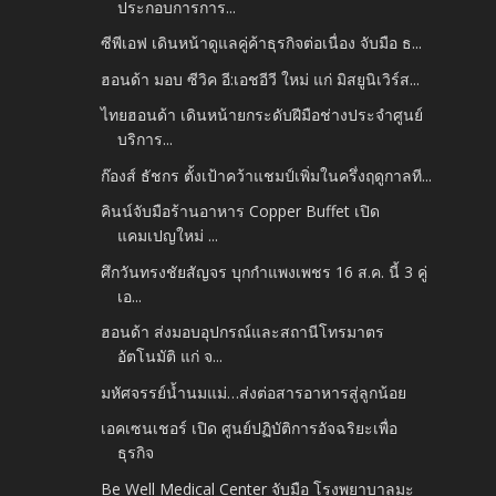
ประกอบการการ...
ซีพีเอฟ เดินหน้าดูแลคู่ค้าธุรกิจต่อเนื่อง จับมือ ธ...
ฮอนด้า มอบ ซีวิค อี:เอชอีวี ใหม่ แก่ มิสยูนิเวิร์ส...
ไทยฮอนด้า เดินหน้ายกระดับฝีมือช่างประจำศูนย์
บริการ...
ก๊องส์ ธัชกร ตั้งเป้าคว้าแชมป์เพิ่มในครึ่งฤดูกาลที...
คินน์จับมือร้านอาหาร Copper Buffet เปิด
แคมเปญใหม่ ...
ศึกวันทรงชัยสัญจร บุกกำแพงเพชร 16 ส.ค. นี้ 3 คู่
เอ...
ฮอนด้า ส่งมอบอุปกรณ์และสถานีโทรมาตร
อัตโนมัติ แก่ จ...
มหัศจรรย์น้ำนมแม่…ส่งต่อสารอาหารสู่ลูกน้อย
เอคเซนเชอร์ เปิด ศูนย์ปฏิบัติการอัจฉริยะเพื่อ
ธุรกิจ
Be Well Medical Center จับมือ โรงพยาบาลมะ