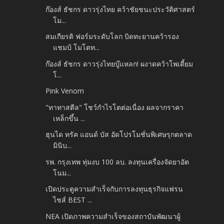
ก๊องส์ ธัชกร ดาวรุ่งไทย คว้าชัยชนะประวัติศาสตร์
โม...
สมเกียรติ ฟอร์มระดับโลก บิดทะยานคว้ารอง
แชมป์ โมโตท...
ก๊องส์ ธัชกร ดาวรุ่งไทยบู๊แหลก! ผงาดคว้าโพเดี้ยม
โ...
Pink Venom
"ทาทาสตีล" โชว์กำไรโตต่อเนื่อง ผลจากราคา
เหล็กขึ้น ...
ฮุนได ทรัค แอนด์ บัส อัดโปรโมชั่นพิเศษรุกตลาด
มินิบ...
รพ. กรุงเทพ ทุ่มงบ 100 ลบ. ลงทุนเครื่องจัดยาอัต
โนม...
เปิดประตูความสำเร็จกับการลงทุนธุรกิจแฟรน
ไชส์ BEST ...
NEA เปิดภาพความสำเร็จของสถาบันพัฒนาผู้