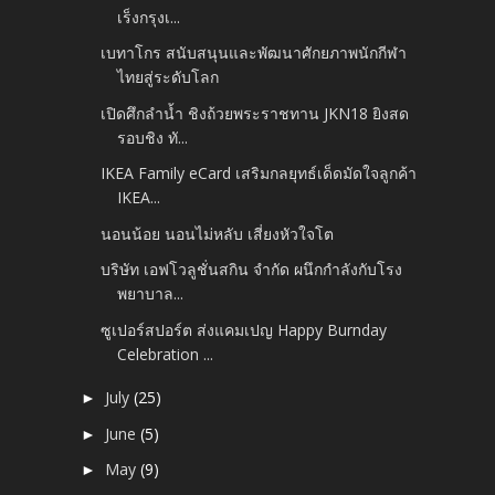
เร็งกรุงเ...
เบทาโกร สนับสนุนและพัฒนาศักยภาพนักกีฬา
ไทยสู่ระดับโลก
เปิดศึกลำน้ำ ชิงถ้วยพระราชทาน JKN18 ยิงสด
รอบชิง ทั...
IKEA Family eCard เสริมกลยุทธ์เด็ดมัดใจลูกค้า
IKEA...
นอนน้อย นอนไม่หลับ เสี่ยงหัวใจโต
บริษัท เอฟโวลูชั่นสกิน จำกัด ผนึกกำลังกับโรง
พยาบาล...
ซูเปอร์สปอร์ต ส่งแคมเปญ Happy Burnday
Celebration ...
July
(25)
►
June
(5)
►
May
(9)
►