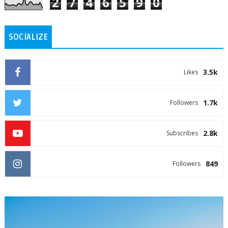
2
7
4
6
5
9
0
SOCIALIZE
3.5k
Likes
1.7k
Followers
2.8k
Subscribes
849
Followers