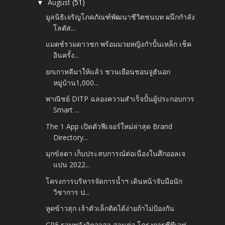
August
(51)
▼
มูลนิธิเจริญโภคภัณฑ์พัฒนาชีวิตชนบท ผนึกกำลัง
โลตัส...
แมตช์รวมดาวชก พร้อมมวยหญิงกำปั้นเหล็ก เช็ค
อินครั้ง...
ยกเกาหลีมาให้แล้ว ชวนเยือนชอนจูฮันอก
หมู่บ้าน1,000...
พาณิชย์ DITP ฉลองความสำเร็จปั้นผู้ประกอบการ
Smart ...
The 1 App เปิดตัวฟีเจอร์ใหม่ล่าสุด Brand
Directory...
มุกข์ลดา เก็บประสบการณ์ต่อเนื่องในศึกออลเจ
แปน 2022...
โครงการบริหารจัดการน้ำฯ เดินหน้าจับมือนัก
วิชาการ ป...
หูดข้าวสุก เจ้าตัวเล็กติดได้ง่ายถ้าไม่ป้องกัน
CPF รวมพลังจิตอาสา สานต่อ โครงการซีพีเอฟ