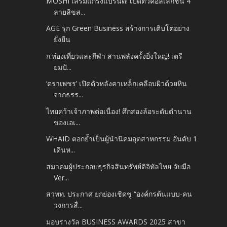
MOSHI เสริมแกร่งแบรนด์! เปิดตัวคอลเลกชัน 4
ลายลิขส...
AGE รุก Green Business สร้างการเติบโตอย่าง
ยั่งยืน
ก.ท่องเที่ยวและกีฬา สานพลังครั้งยิ่งใหญ่! เตรี
ยมปั...
‘ตราเพชร’ เปิดตัวหลังคาเหล็กเคลือบผิวด้วยหิน
จากธรร...
ไทยคว้าเจ้าภาพต่อเนื่อง! ศึกสองล้อระดับตำนาน
ของเอเ...
WHAID ตอกย้ำเป็นผู้นำนิคมอุตสาหกรรม อันดับ 1
เดินห...
สมาคมผู้ประกอบธุรกิจสินทรัพย์ดิจิทัลไทย จับมือ
Ver...
สวทท. ประกาศ ยกย่องเชิดชู “องค์กรต้นแบบ-คน
วงการสื่...
มอบรางวัล BUSINESS AWARDS 2025 สาขา