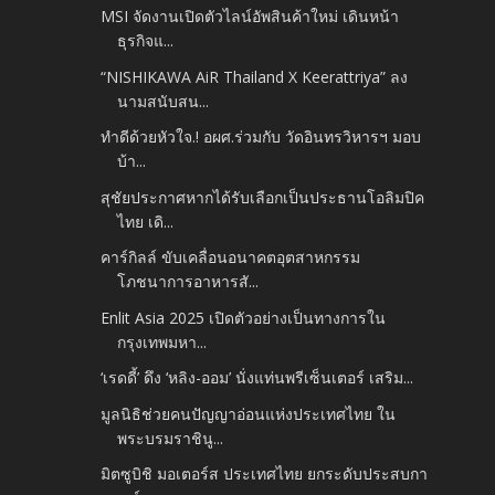
MSI จัดงานเปิดตัวไลน์อัพสินค้าใหม่ เดินหน้า
ธุรกิจแ...
“NISHIKAWA AiR Thailand X Keerattriya” ลง
นามสนับสน...
ทำดีด้วยหัวใจ.! อผศ.ร่วมกับ​ วัดอินทรวิหารฯ มอบ
บ้า...
สุชัยประกาศหากได้รับเลือกเป็นประธานโอลิมปิค
ไทย เดิ...
คาร์กิลล์ ขับเคลื่อนอนาคตอุตสาหกรรม
โภชนาการอาหารสั...
Enlit Asia 2025 เปิดตัวอย่างเป็นทางการใน
กรุงเทพมหา...
‘เรดดี้’ ดึง ‘หลิง-ออม’ นั่งแท่นพรีเซ็นเตอร์ เสริม...
มูลนิธิช่วยคนปัญญาอ่อนแห่งประเทศไทย ใน
พระบรมราชินู...
มิตซูบิชิ มอเตอร์ส ประเทศไทย ยกระดับประสบกา