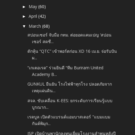
May
(60)
►
April
(42)
►
March
(68)
▼
สปอนเซอร์ จับมือ กทม. ต่อยอดแคมเปญ ‘สปอน
เซอร์ สดชื...
ดักหุ้น “QTC” เข้าพอร์ตก่อน XD 16 เม.ย. จ่อรับปัน
ผ...
“เกเตอเรด” ร่วมยินดี “ทีม Buriram United
Academy B...
GUNKUL ยืนยัน โรงไฟฟ้าทุกโรง ปลอดภัยจาก
เหตุแผ่นดิน...
สจล. ขับเคลื่อน K-EES: ยกระดับการเรียนรู้แบบ
บูรณาก...
เรดบูล เปิดตัวแบรนด์แอมบาสเดอร์ "แบมแบม
กันต์พิมุก...
JSP เปิดบ้านพานักลงทุนเยี่ยมโรงงานลำพูนหลังปี