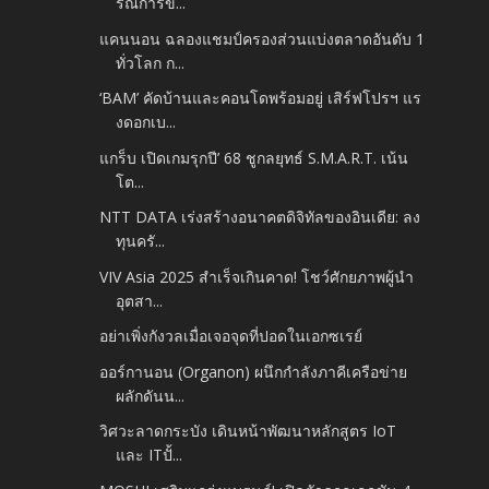
รณ์การข...
แคนนอน ฉลองแชมป์ครองส่วนแบ่งตลาดอันดับ 1
ทั่วโลก ก...
‘BAM’ คัดบ้านและคอนโดพร้อมอยู่ เสิร์ฟโปรฯ แร
งดอกเบ...
แกร็บ เปิดเกมรุกปี’ 68 ชูกลยุทธ์ S.M.A.R.T. เน้น
โต...
NTT DATA เร่งสร้างอนาคตดิจิทัลของอินเดีย: ลง
ทุนครั...
VIV Asia 2025 สำเร็จเกินคาด! โชว์ศักยภาพผู้นำ
อุตสา...
อย่าเพิ่งกังวลเมื่อเจอจุดที่ปอดในเอกซเรย์
ออร์กานอน (Organon) ผนึกกำลังภาคีเครือข่าย
ผลักดันน...
วิศวะลาดกระบัง เดินหน้าพัฒนาหลักสูตร IoT
และ ITปั้...