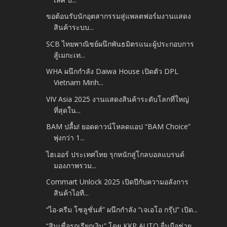
ขอต้อนรับนักอุตสากรรมสู่แพลตฟอร์มงานแสดง
สินค้าระบบ...
SCB ไทยพาณิชย์ผนึกพันธมิตรแนะผู้ประกอบการ
สู้เมกะเท...
WHA ผนึกกำลัง Daiwa House เปิดตัว DPL
Vietnam Minh...
VIV Asia 2025 งานแสดงสินค้าระดับโลกที่ใหญ่
ที่สุดใน...
BAM ปลื้ม! ยอดดาวน์โหลดแอป “BAM Choice”
พุ่งกว่า 1...
ไฮเออร์ ประเทศไทย รุกหนักสู่โกลบอลแบรนด์
มองภาพรวม...
Commart Unlock 2025 เปิดปีกับความอลังการ
สินค้าไอที...
“ไอ-ครีม โซลูชั่นส์” ผนึกกำลัง “เจเอโอ กรุ๊ป” เปิด...
“สินเชื่อรถเรียกเงิน” โดย KKP AUTO ยื่นมือช่วย