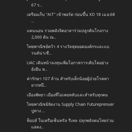
67 ร...
เตรียมเก็บ “AIT” เข้าพอร์ต ก่อนขึ้น XD 18 เม.ย.68
...
แคนนอน รวมพลังจิตอาสาร่วมปลูกต้นโกงกาง
2,000 ต้น ณ...
ไทยพาณิชย์คว้า 4 รางวัลสุดยอดองค์กรและแบ
รนด์น่าเชื...
UAC เดินหน้าลงทุนเพิ่มโอกาสการเติบโตอย่าง
ยั่งยืน ห...
ค่ารักษา 107 ล้าน สำหรับเด็กน้อยผู้ป่วยโรคหา
ยากหนึ...
เมืองพัทยา เมืองที่ไม่เคยหลับและสำหรับทุกคน
ไทยพาณิชย์จัดงาน Supply Chain Futureprenuer
ปูทาง ...
ท็อปส์ ในเครือเซ็นทรัล รีเทล ปลุกพลังคนไทยร่วม
แสดง...