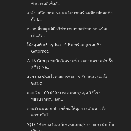
ทำความดีเพื่อสั...
แกร็บ ผนึก กทม. หนุนนโยบายสร้างเมืองปลอดภัย
ดึง บุ...
ตรวจเยี่ยมศูนย์ฝึกกีฬามวยสากลหัวหมาก พร้อม
เป็นสัง...
โค้งสุดท้าย! สรุปผล 16 ทีม พร้อมลุยรอบชิง
Gatorade...
WHA Group พบนักวิเคราะห์ ประกาศความสำเร็จ
สร้าง Ne...
สวย เก่ง ชนะใจคณะกรรมการ ธิดาหลวงพ่อโต
๒๕๖๘
มอบเงิน 100,000 บาท สมทบทุนมูลนิธิโรง
พยาบาลพระมงกุ...
คอนติเนนทอล ขับเคลื่อนให้ทุกการเดินทางคือ
ความมั่นใ...
“QTC” รับรางวัลองค์กรต้นแบบสุขภาวะ ระดับเป็น
เลิศ ป...