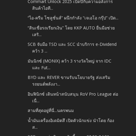
Commart Unlock 2025 เปิดปีกับความอลังการ
สินค้าไอที...
“ไอ-ครีม โซลูชั่นส์” ผนึกกำลัง “เจเอโอ กรุ๊ป” เปิด...
“สินเชื่อรถเรียกเงิน” โดย KKP AUTO ยื่นมือช่วย
เสริ...
SCB จับมือ TSD และ SCC นำบริการ e-Dividend
คว้า 3 ...
มันนิกซ์ (MONIX) คว้า 3 รางวัลใหญ่ จาก IDC
และ Fut...
BYD และ REVER ขานรับนโยบายรัฐ ส่งเสริม
รถยนต์พลังงา...
อินฟินิกซ์ เดินหน้าสนับสนุน RoV Pro League ต่อ
เนื่...
สามที่สุดอยู่ที่นี่...นครพนม
น้ำมันเครื่องอิเดมิตสึ เปิดตัวนักแข่ง นำโดย ก้อง
ส...