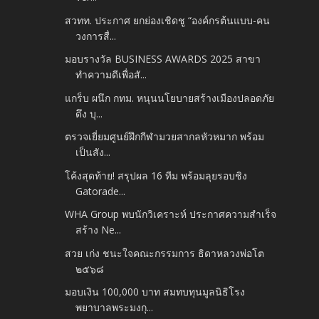
สวทท. ประกาศ ยกย่องเชิดชู “องค์กรต้นแบบ-คน
วงการสื่...
มอบรางวัล BUSINESS AWARDS 2025 สาขา
ทำความดีเพื่อสั...
แกร็บ ผนึก กทม. หนุนนโยบายสร้างเมืองปลอดภัย
ดึง บุ...
ตรวจเยี่ยมศูนย์ฝึกกีฬามวยสากลหัวหมาก พร้อม
เป็นสัง...
โค้งสุดท้าย! สรุปผล 16 ทีม พร้อมลุยรอบชิง
Gatorade...
WHA Group พบนักวิเคราะห์ ประกาศความสำเร็จ
สร้าง Ne...
สวย เก่ง ชนะใจคณะกรรมการ ธิดาหลวงพ่อโต
๒๕๖๘
มอบเงิน 100,000 บาท สมทบทุนมูลนิธิโรง
พยาบาลพระมงกุ...