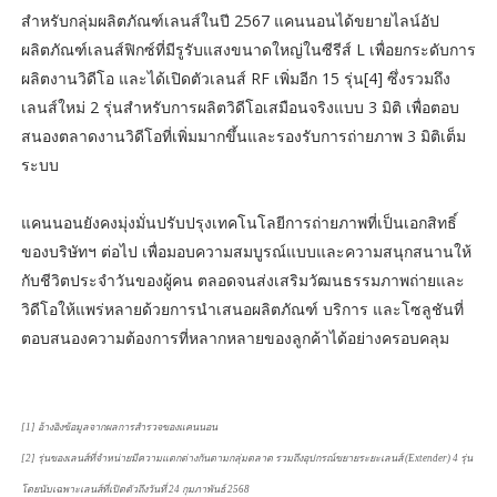
สำหรับกลุ่มผลิตภัณฑ์เลนส์ในปี 2567 แคนนอนได้ขยายไลน์อัป
ผลิตภัณฑ์เลนส์ฟิกซ์ที่มีรูรับแสงขนาดใหญ่ในซีรีส์ L เพื่อยกระดับการ
ผลิตงานวิดีโอ และได้เปิดตัวเลนส์ RF เพิ่มอีก 15 รุ่น[4] ซึ่งรวมถึง
เลนส์ใหม่ 2 รุ่นสำหรับการผลิตวิดีโอเสมือนจริงแบบ 3 มิติ เพื่อตอบ
สนองตลาดงานวิดีโอที่เพิ่มมากขึ้นและรองรับการถ่ายภาพ 3 มิติเต็ม
ระบบ
แคนนอนยังคงมุ่งมั่นปรับปรุงเทคโนโลยีการถ่ายภาพที่เป็นเอกสิทธิ์
ของบริษัทฯ ต่อไป เพื่อมอบความสมบูรณ์แบบและความสนุกสนานให้
กับชีวิตประจำวันของผู้คน ตลอดจนส่งเสริมวัฒนธรรมภาพถ่ายและ
วิดีโอให้แพร่หลายด้วยการนำเสนอผลิตภัณฑ์ บริการ และโซลูชันที่
ตอบสนองความต้องการที่หลากหลายของลูกค้าได้อย่างครอบคลุม
[1] อ้างอิงข้อมูลจากผลการสำรวจของแคนนอน
[2] รุ่นของเลนส์ที่จำหน่ายมีความแตกต่างกันตามกลุ่มตลาด รวมถึงอุปกรณ์ขยายระยะเลนส์ (Extender) 4 รุ่น
โดยนับเฉพาะเลนส์ที่เปิดตัวถึงวันที่ 24 กุมภาพันธ์ 2568