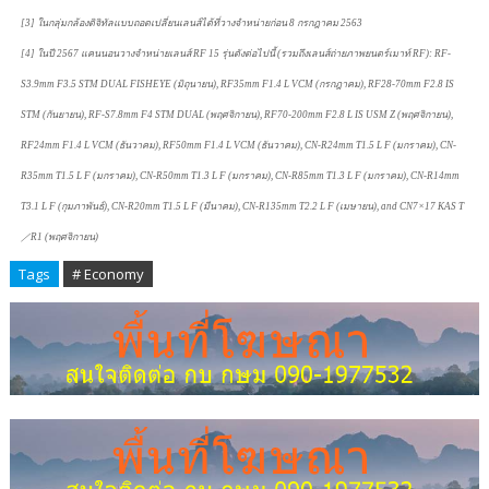
[3] ในกลุ่มกล้องดิจิทัลแบบถอดเปลี่ยนเลนส์ได้ที่วางจำหน่ายก่อน 8 กรกฎาคม 2563
[4] ในปี 2567 แคนนอนวางจำหน่ายเลนส์ RF 15 รุ่นดังต่อไปนี้ (รวมถึงเลนส์ถ่ายภาพยนตร์เมาท์ RF): RF-
S3.9mm F3.5 STM DUAL FISHEYE (มิถุนายน), RF35mm F1.4 L VCM (กรกฎาคม), RF28-70mm F2.8 IS
STM (กันยายน), RF-S7.8mm F4 STM DUAL (พฤศจิกายน), RF70-200mm F2.8 L IS USM Z (พฤศจิกายน),
RF24mm F1.4 L VCM (ธันวาคม), RF50mm F1.4 L VCM (ธันวาคม), CN-R24mm T1.5 L F (มกราคม), CN-
R35mm T1.5 L F (มกราคม), CN-R50mm T1.3 L F (มกราคม), CN-R85mm T1.3 L F (มกราคม), CN-R14mm
T3.1 L F (กุมภาพันธ์), CN-R20mm T1.5 L F (มีนาคม), CN-R135mm T2.2 L F (เมษายน), and CN7×17 KAS T
／R1 (พฤศจิกายน)
Tags
# Economy