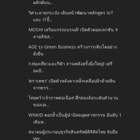
ผลักดันน...
วิศวะลาดกระบัง เดินหน้าพัฒนาหลักสูตร IoT
และ ITปั้...
MOSHI เสริมแกร่งแบรนด์! เปิดตัวคอลเลกชัน 4
ลายลิขส...
AGE รุก Green Business สร้างการเติบโตอย่าง
ยั่งยืน
ก.ท่องเที่ยวและกีฬา สานพลังครั้งยิ่งใหญ่! เตรี
ยมปั...
‘ตราเพชร’ เปิดตัวหลังคาเหล็กเคลือบผิวด้วยหิน
จากธรร...
ไทยคว้าเจ้าภาพต่อเนื่อง! ศึกสองล้อระดับตำนาน
ของเอเ...
WHAID ตอกย้ำเป็นผู้นำนิคมอุตสาหกรรม อันดับ 1
เดินห...
สมาคมผู้ประกอบธุรกิจสินทรัพย์ดิจิทัลไทย จับมือ
Ver...