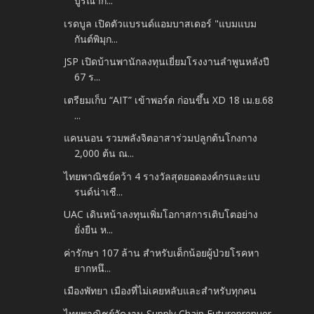
บูรณาก...
เรดบูล เปิดตัวแบรนด์แอมบาสเดอร์ "แบมแบม
กันต์พิมุก...
JSP เปิดบ้านพานักลงทุนเยี่ยมโรงงานลำพูนหลังปี
67 ร...
เตรียมเก็บ “AIT” เข้าพอร์ต ก่อนขึ้น XD 18 เม.ย.68
...
แคนนอน รวมพลังจิตอาสาร่วมปลูกต้นโกงกาง
2,000 ต้น ณ...
ไทยพาณิชย์คว้า 4 รางวัลสุดยอดองค์กรและแบ
รนด์น่าเชื...
UAC เดินหน้าลงทุนเพิ่มโอกาสการเติบโตอย่าง
ยั่งยืน ห...
ค่ารักษา 107 ล้าน สำหรับเด็กน้อยผู้ป่วยโรคหา
ยากหนึ...
เมืองพัทยา เมืองที่ไม่เคยหลับและสำหรับทุกคน
ไทยพาณิชย์จัดงาน Supply Chain Futureprenuer