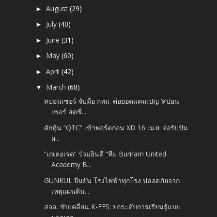
August
(29)
►
July
(40)
►
June
(31)
►
May
(60)
►
April
(42)
►
March
(68)
▼
สปอนเซอร์ จับมือ กทม. ต่อยอดแคมเปญ ‘สปอน
เซอร์ สดชื...
ดักหุ้น “QTC” เข้าพอร์ตก่อน XD 16 เม.ย. จ่อรับปัน
ผ...
“เกเตอเรด” ร่วมยินดี “ทีม Buriram United
Academy B...
GUNKUL ยืนยัน โรงไฟฟ้าทุกโรง ปลอดภัยจาก
เหตุแผ่นดิน...
สจล. ขับเคลื่อน K-EES: ยกระดับการเรียนรู้แบบ