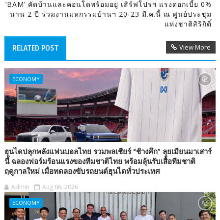
‘BAM’ คัดบ้านและคอนโดพร้อมอยู่ เสิร์ฟโปรฯ แรงดอกเบี้ย 0%
นาน 2 ปี ร่วมงานมหกรรมบ้านฯ 20-23 มี.ค.นี้ ณ ศูนย์ประชุม
แห่งชาติสิริกิติ์
View More
RELATED POST
ECONOMY
ฮุนไดปลุกพลังแฟนบอลไทย รวมพลเชียร์ “ช้างศึก” ลุยเมียนมาเสาร์
นี้ ฉลองฟอร์มร้อนแรงของทีมชาติไทย พร้อมลุ้นรับเสื้อทีมชาติ
ฤดูกาลใหม่ เมื่อทดลองขับรถยนต์ฮุนไดทั่วประเทศ
Admin
Aug 06, 2026
ECONOMY