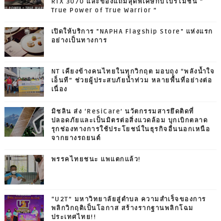
RTX 3070 และของแถมสุดพิเศษกับโปรโมชั่น “
True Power of True Warrior ”
เปิดให้บริการ "NAPHA Flagship Store" แห่งแรก
อย่างเป็นทางการ
NT เคียงข้างคนไทยในทุกวิกฤต มอบถุง “พลังน้ำใจ
เอ็นที” ช่วยผู้ประสบภัยน้ำท่วม หลายพื้นที่อย่างต่อ
เนื่อง
มิชลิน ส่ง ‘ResiCare’ นวัตกรรมสารยึดติดที่
ปลอดภัยและเป็นมิตรต่อสิ่งแวดล้อม บุกเบิกตลาด
รุกช่องทางการใช้ประโยชน์ในธุรกิจอื่นนอกเหนือ
จากยางรถยนต์
พรรคไทยชนะ แพแตกแล้ว!
“U2T” มหาวิทยาลัยสู่ตำบล ความสำเร็จของการ
พลิกวิกฤติเป็นโอกาส สร้างรากฐานพลิกโฉม
ประเทศไทย!!