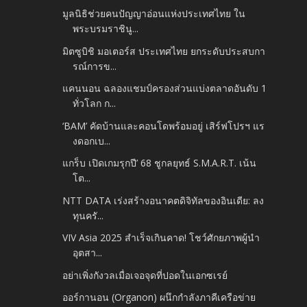
มูลนิธิช่วยคนปัญญาอ่อนแห่งประเทศไทย ใน
พระบรมราชินู...
มิตซูบิชิ มอเตอร์ส ประเทศไทย ยกระดับประสบกา
รณ์การข...
แคนนอน ฉลองแชมป์ครองส่วนแบ่งตลาดอันดับ 1
ทั่วโลก ก...
‘BAM’ คัดบ้านและคอนโดพร้อมอยู่ เสิร์ฟโปรฯ แร
งดอกเบ...
แกร็บ เปิดเกมรุกปี’ 68 ชูกลยุทธ์ S.M.A.R.T. เน้น
โต...
NTT DATA เร่งสร้างอนาคตดิจิทัลของอินเดีย: ลง
ทุนครั...
VIV Asia 2025 สำเร็จเกินคาด! โชว์ศักยภาพผู้นำ
อุตสา...
อย่าเพิ่งกังวลเมื่อเจอจุดที่ปอดในเอกซเรย์
ออร์กานอน (Organon) ผนึกกำลังภาคีเครือข่าย