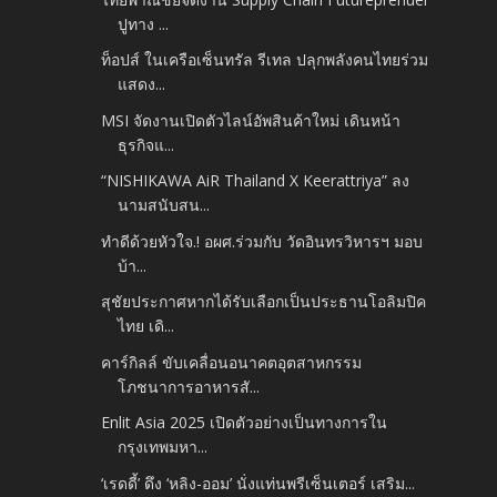
ปูทาง ...
ท็อปส์ ในเครือเซ็นทรัล รีเทล ปลุกพลังคนไทยร่วม
แสดง...
MSI จัดงานเปิดตัวไลน์อัพสินค้าใหม่ เดินหน้า
ธุรกิจแ...
“NISHIKAWA AiR Thailand X Keerattriya” ลง
นามสนับสน...
ทำดีด้วยหัวใจ.! อผศ.ร่วมกับ​ วัดอินทรวิหารฯ มอบ
บ้า...
สุชัยประกาศหากได้รับเลือกเป็นประธานโอลิมปิค
ไทย เดิ...
คาร์กิลล์ ขับเคลื่อนอนาคตอุตสาหกรรม
โภชนาการอาหารสั...
Enlit Asia 2025 เปิดตัวอย่างเป็นทางการใน
กรุงเทพมหา...
‘เรดดี้’ ดึง ‘หลิง-ออม’ นั่งแท่นพรีเซ็นเตอร์ เสริม...