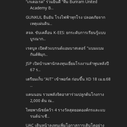
“เกเตอเรด” ร่วมยินดี “ทีม Buriram United
Academy B...
GUNKUL ยืนยัน โรงไฟฟ้าทุกโรง ปลอดภัยจาก
เหตุแผ่นดิน...
สจล. ขับเคลื่อน K-EES: ยกระดับการเรียนรู้แบบ
บูรณาก...
เรดบูล เปิดตัวแบรนด์แอมบาสเดอร์ "แบมแบม
กันต์พิมุก...
JSP เปิดบ้านพานักลงทุนเยี่ยมโรงงานลำพูนหลังปี
67 ร...
เตรียมเก็บ “AIT” เข้าพอร์ต ก่อนขึ้น XD 18 เม.ย.68
...
แคนนอน รวมพลังจิตอาสาร่วมปลูกต้นโกงกาง
2,000 ต้น ณ...
ไทยพาณิชย์คว้า 4 รางวัลสุดยอดองค์กรและแบ
รนด์น่าเชื...
UAC เดินหน้าลงทุนเพิ่มโอกาสการเติบโตอย่าง