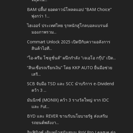
BAM ปลื้ม! ยอดดาวน์โหลดแอป “BAM Choice”
พุ่งกว่า 1...
ไฮเออร์ ประเทศไทย รุกหนักสู่โกลบอลแบรนด์
มองภาพรวม...
Commart Unlock 2025 เปิดปีกับความอลังการ
สินค้าไอที...
“ไอ-ครีม โซลูชั่นส์” ผนึกกำลัง “เจเอโอ กรุ๊ป” เปิด...
“สินเชื่อรถเรียกเงิน” โดย KKP AUTO ยื่นมือช่วย
เสริ...
SCB จับมือ TSD และ SCC นำบริการ e-Dividend
คว้า 3 ...
มันนิกซ์ (MONIX) คว้า 3 รางวัลใหญ่ จาก IDC
และ Fut...
BYD และ REVER ขานรับนโยบายรัฐ ส่งเสริม
รถยนต์พลังงา...
อินฟินิกซ์ เดินหน้าสนับสนุน RoV Pro League ต่อ