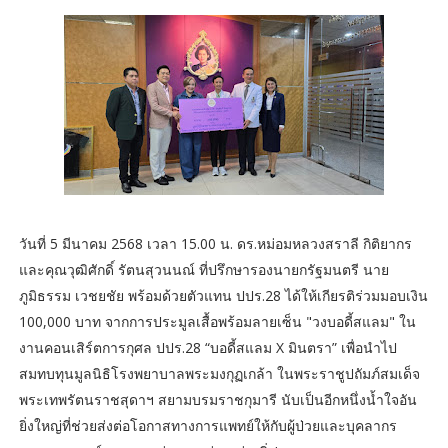
วันที่ 5 มีนาคม 2568 เวลา 15.00 น. ดร.หม่อมหลวงสราลี กิติยากร
และคุณวุฒิศักดิ์ รัตนสุวนนณ์ ที่ปรึกษารองนายกรัฐมนตรี นาย
ภูมิธรรม เวชยชัย พร้อมด้วยตัวแทน ปปร.28 ได้ให้เกียรติร่วมมอบเงิน
100,000 บาท จากการประมูลเสื้อพร้อมลายเซ็น "วงบอดี้สแลม" ใน
งานคอนเสิร์ตการกุศล ปปร.28 “บอดี้สแลม X มินตรา” เพื่อนำไป
สมทบทุนมูลนิธิโรงพยาบาลพระมงกุฏเกล้า ในพระราชูปถัมภ์สมเด็จ
พระเทพรัตนราชสุดาฯ สยามบรมราชกุมารี นับเป็นอีกหนึ่งน้ำใจอัน
ยิ่งใหญ่ที่ช่วยส่งต่อโอกาสทางการแพทย์ให้กับผู้ป่วยและบุคลากร