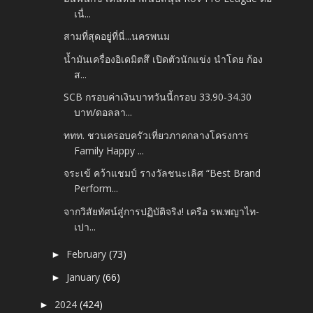
เนื่...
สามที่สุดอยู่ที่นี่...นครพนม
น้ำมันเครื่องอิเดมิตสึ เปิดตัวนักแข่ง นำโดย ก้อง
ส...
SCB กรอบค่าเงินบาทวันนี้กรอบ 33.90-34.30
บาท/ดอลลา...
ททท. ชวนครอบครัวเที่ยวภาคกลางโครงการ
Family Happy ...
จระเข้ คว้าแชมป์ รางวัลชนะเลิศ “Best Brand
Perform...
จากวิสัยทัศน์สู่การปฏิบัติจริง! เครือ รพ.พญาไท-
เปา...
February
(73)
►
January
(66)
►
2024
(424)
►