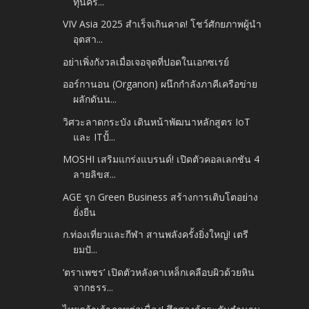
ทุนครั...
VIV Asia 2025 สำเร็จเกินคาด! โชว์ศักยภาพผู้นำ
อุตสา...
อย่าเพิ่งกังวลเมื่อเจอจุดที่ปอดในเอกซเรย์
ออร์กานอน (Organon) ผนึกกำลังภาคีเครือข่าย
ผลักดันน...
วิศวะลาดกระบัง เดินหน้าพัฒนาหลักสูตร IoT
และ ITปั้...
MOSHI เสริมแกร่งแบรนด์! เปิดตัวคอลเลกชัน 4
ลายลิขส...
AGE รุก Green Business สร้างการเติบโตอย่าง
ยั่งยืน
ก.ท่องเที่ยวและกีฬา สานพลังครั้งยิ่งใหญ่! เตรี
ยมปั...
‘ตราเพชร’ เปิดตัวหลังคาเหล็กเคลือบผิวด้วยหิน
จากธรร...