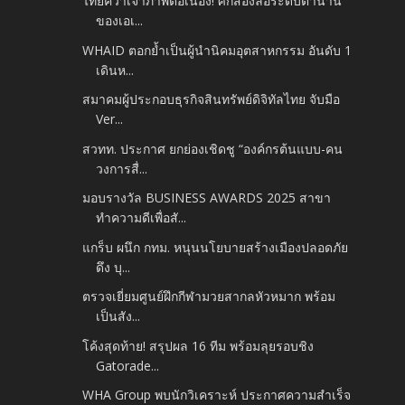
ไทยคว้าเจ้าภาพต่อเนื่อง! ศึกสองล้อระดับตำนาน
ของเอเ...
WHAID ตอกย้ำเป็นผู้นำนิคมอุตสาหกรรม อันดับ 1
เดินห...
สมาคมผู้ประกอบธุรกิจสินทรัพย์ดิจิทัลไทย จับมือ
Ver...
สวทท. ประกาศ ยกย่องเชิดชู “องค์กรต้นแบบ-คน
วงการสื่...
มอบรางวัล BUSINESS AWARDS 2025 สาขา
ทำความดีเพื่อสั...
แกร็บ ผนึก กทม. หนุนนโยบายสร้างเมืองปลอดภัย
ดึง บุ...
ตรวจเยี่ยมศูนย์ฝึกกีฬามวยสากลหัวหมาก พร้อม
เป็นสัง...
โค้งสุดท้าย! สรุปผล 16 ทีม พร้อมลุยรอบชิง
Gatorade...
WHA Group พบนักวิเคราะห์ ประกาศความสำเร็จ