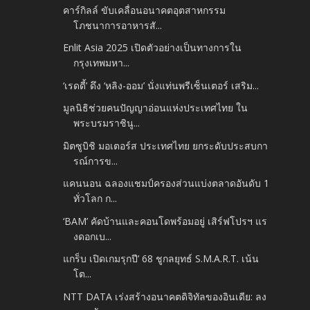
คาร์กิลล์ ขับเคลื่อนอนาคตอุตสาหกรรม
โภชนาการอาหารสั...
Enlit Asia 2025 เปิดตัวอย่างเป็นทางการใน
กรุงเทพมหา...
‘เรดดี้’ ดึง ‘หลิง-ออม’ นั่งแท่นพรีเซ็นเตอร์ เสริม...
มูลนิธิช่วยคนปัญญาอ่อนแห่งประเทศไทย ใน
พระบรมราชินู...
มิตซูบิชิ มอเตอร์ส ประเทศไทย ยกระดับประสบกา
รณ์การข...
แคนนอน ฉลองแชมป์ครองส่วนแบ่งตลาดอันดับ 1
ทั่วโลก ก...
‘BAM’ คัดบ้านและคอนโดพร้อมอยู่ เสิร์ฟโปรฯ แร
งดอกเบ...
แกร็บ เปิดเกมรุกปี’ 68 ชูกลยุทธ์ S.M.A.R.T. เน้น
โต...
NTT DATA เร่งสร้างอนาคตดิจิทัลของอินเดีย: ลง