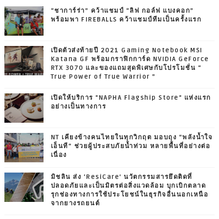
“ชาการ์ร่า” คว้าแชมป์ “ลิฟ กอล์ฟ แบงคอก”
พร้อมพา FIREBALLS คว้าแชมป์ทีมเป็นครั้งแรก
เปิดตัวส่งท้ายปี 2021 Gaming Notebook MSI
Katana GF พร้อมกราฟิกการ์ด NVIDIA GeForce
RTX 3070 และของแถมสุดพิเศษกับโปรโมชั่น “
True Power of True Warrior ”
เปิดให้บริการ "NAPHA Flagship Store" แห่งแรก
อย่างเป็นทางการ
NT เคียงข้างคนไทยในทุกวิกฤต มอบถุง “พลังน้ำใจ
เอ็นที” ช่วยผู้ประสบภัยน้ำท่วม หลายพื้นที่อย่างต่อ
เนื่อง
มิชลิน ส่ง ‘ResiCare’ นวัตกรรมสารยึดติดที่
ปลอดภัยและเป็นมิตรต่อสิ่งแวดล้อม บุกเบิกตลาด
รุกช่องทางการใช้ประโยชน์ในธุรกิจอื่นนอกเหนือ
จากยางรถยนต์