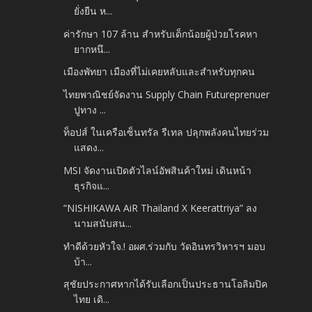
ยั่งยืน ห...
ค่ารักษา 107 ล้าน สำหรับเด็กน้อยผู้ป่วยโรคหา
ยากหนึ...
เมืองพัทยา เมืองที่ไม่เคยหลับและสำหรับทุกคน
ไทยพาณิชย์จัดงาน Supply Chain Futureprenuer
ปูทาง ...
ท็อปส์ ในเครือเซ็นทรัล รีเทล ปลุกพลังคนไทยร่วม
แสดง...
MSI จัดงานเปิดตัวไลน์อัพสินค้าใหม่ เดินหน้า
ธุรกิจแ...
“NISHIKAWA AiR Thailand X Keerattriya” ลง
นามสนับสน...
ทำดีด้วยหัวใจ.! อผศ.ร่วมกับ​ วัดอินทรวิหารฯ มอบ
บ้า...
สุชัยประกาศหากได้รับเลือกเป็นประธานโอลิมปิค
ไทย เดิ...