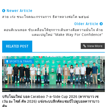
Newer Article
สวย เก่ง ชนะใจคณะกรรมการ ธิดาหลวงพ่อโต ๒๕๖๘
Older Article
คอนติเนนทอล ขับเคลื่อนให้ทุกการเดินทางคือความมั่นใจ ด้วย
แคมเปญใหม่ “Make Way For Confidence”
View More
RELATED POST
SPORTS & TRAVEL
ปรับโฉมใหม่ บอล Carabao 7-a-Side Cup 2026 (คาราบาว เซ
เว่น อะ ไซด์ คัพ 2026) แข่งระบบลีกคัดแชมป์ไปดูบอลคาราบาว
คัพ