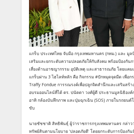
แกร็บ ประเทศไทย จับมือ กรุงเทพมหานคร (กทม.) และ มูลนิธ
เสริมและยกระดับความปลอดภัยให้กับสังคม พร้อมป้องกันกา
เสี่ยงด้านอาชญากรรม อุบัติเหตุ และสาธารณภัย โดยแคมเป
แกร็บผ่าน 3 ไฮไลท์หลัก คือ กิจกรรม #ปักหมุดจุดมืด เพื่อ
Traffy Fondue การรณรงค์เพื่อปลูกจิตสำนึกและเสริมสร้าง
อบรมออนไลน์ที่ได้ ดร. ปนัดดา วงศ์ผู้ดี ประธานมูลนิธิอง
อาทิ กล้องบันทึกภาพ และปุ่มฉุกเฉิน (SOS) ภายในรถยนต์โด
ขับ
นายชัชชาติ สิทธิพันธุ์ ผู้ว่าราชการกรุงเทพมหานคร กล่าวว่
ทรัพย์สินตามนโยบาย 'ปลอดภัยดี' โดยยกระดับการป้องกั