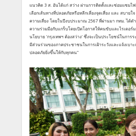
แนวคิด 3 ส. อันได้แก่ สว่าง ผ่านการติดตั้งและซ่อมแซมไฟ
เลือกเส้นทางที่ปลอดภัยหรือหลีกเลี่ยงจุดเสี่ยง และ สบาย
ความเสี่ยง โดยในปีงบประมาณ 2567 ที่ผ่านมา กทม. ได้ดำเ
ความร่วมมือกับแกร็บโดยเปิดโอกาสให้คนขับและไรเดอร์มาช่
นโยบาย 'กรุงเทพฯ ต้องสว่าง' ซึ่งจะเป็นประโยชน์ในการระบ
มีส่วนร่วมของภาคประชาชนในการเฝ้าระวังและแจ้งเบาะแสป
ปลอดภัยยิ่งขึ้นให้กับทุกคน"