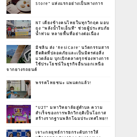
Store" แห่งแรกอย่างเป็นทางการ
NT เคียงข้างคนไทยในทุกวิกฤต มอบ
ถุง “พลังน้ำใจเอ็นที” ช่วยผู้ประสบภัย
น้ำท่วม หลายพื้นที่อย่างต่อเนื่อง
มิชลิน ส่ง ‘ResiCare’ นวัตกรรมสาร
ยึดติดที่ปลอดภัยและเป็นมิตรต่อสิ่ง
แวดล้อม บุกเบิกตลาดรุกช่องทางการ
ใช้ประโยชน์ในธุรกิจอื่นนอกเหนือ
จากยางรถยนต์
พรรคไทยชนะ แพแตกแล้ว!
“U2T” มหาวิทยาลัยสู่ตำบล ความ
สำเร็จของการพลิกวิกฤติเป็นโอกาส
สร้างรากฐานพลิกโฉมประเทศไทย!!
เจาะกลยุทธ์การยกระดับการให้