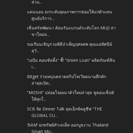
ส่วน...
แคนนอน ยกระดับคุณภาพการซ่อมให้แก่ตัวแทน
ศูนย์บริการ...
เซ็นทรัลพัฒนา ต้อนรับแบรนด์ระดับโลก MUJI สา
ขาใหม่ล...
ขอเรียนเชิญร่วมพิธีบำเพ็ญกุศลศพ คุณแม่ทัศนีย์
สุวั...
“เอบีม คอนซัลติ้ง” ชี้! “Green Loan” ผลิตภัณฑ์สิน
เ...
Bitget ร่วมหนุนตลาดคริปโทเวียดนามคึกคัก
ล่าสุดเปิด...
“MOSHI” ปล่อยโฆษณาตัวใหม่ล่าสุด ชูคอนเซ็ปต์
ให้ทุกโ...
SCB จัด Dinner Talk สุดเอ็กซ์คลูซีฟ “THE
GLOBAL CU...
‘BAM’ ยกทรัพย์ทำเลเด็ด ออกบูธงาน Thailand
Smart Mo...