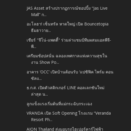
JAS Asset สร้างปรากฏการณ์ชอปปิ้ง “Jas Live
Mall” ก...
อะโลฮา! เซ็นทรัล หาดใหญ่ เปิด Bouncetopia
ธีมฮาวาย...
เชียร์ "จีโน่-แพตตี้" ร่วมล่าแชมป์ทีมผสมแอลพีจี-
พี...
เตรียมช้อปสนั่น ฉลองเทศกาลแห่งความสุขใน
งาน Show Po...
อาคาร ‘OCC’ เปิดบ้านต้อนรับ ‘แปซิฟิค ไพร์ม คอน
ซัลแ...
ธ.ก.ส. เปิดตัวสติกเกอร์ LINE คอลเลกชันใหม่
ล่าสุด น...
ลูกแข็งแรงเริ่มต้นที่แม่กระฉับกระเฉง
VRANDA เปิด Soft Opening โรงแรม “Veranda
Resort Ph...
AION Thailand ส่งมอบรถไฮเปอร์คาร์ไฟฟ้า