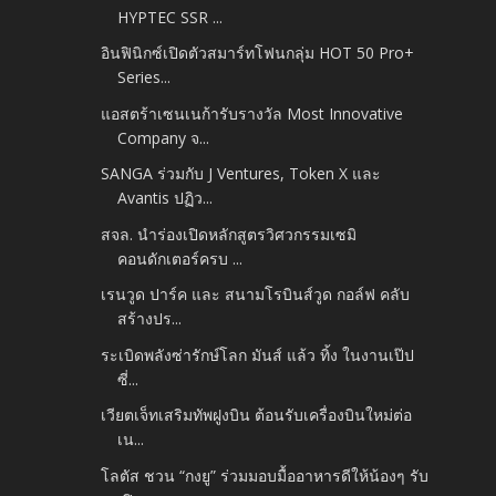
HYPTEC SSR ...
อินฟินิกซ์เปิดตัวสมาร์ทโฟนกลุ่ม HOT 50 Pro+
Series...
แอสตร้าเซนเนก้ารับรางวัล Most Innovative
Company จ...
SANGA ร่วมกับ J Ventures, Token X และ
Avantis ปฏิว...
สจล. นำร่องเปิดหลักสูตรวิศวกรรมเซมิ
คอนดักเตอร์ครบ ...
เรนวูด ปาร์ค และ สนามโรบินส์วูด กอล์ฟ คลับ
สร้างปร...
ระเบิดพลังซ่ารักษ์โลก มันส์ แล้ว ทิ้ง ในงานเป๊ป
ซี่...
เวียตเจ็ทเสริมทัพฝูงบิน ต้อนรับเครื่องบินใหม่ต่อ
เน...
โลตัส ชวน “กงยู” ร่วมมอบมื้ออาหารดีให้น้องๆ รับ