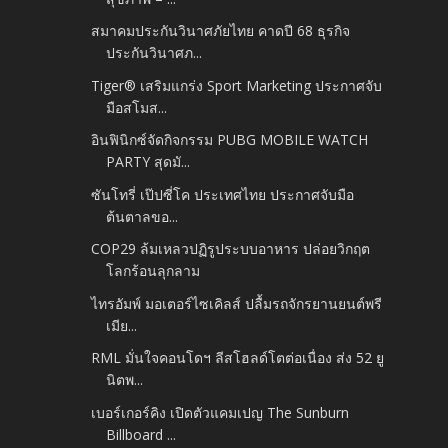
สมาคมประกันวินาศภัยไทย คาดปี 68 ธุรกิจ
ประกันวินาศภ...
Tiger® เสริมแกร่ง Sport Marketing ประกาศจับ
มือสโมส...
อินฟินิกซ์จัดกิจกรรม PUBG MOBILE WATCH
PARTY สุดมั...
ซันโทรี่ เป๊ปซี่โค ประเทศไทย ประกาศจับมือ
ต้นตาลขอ...
COP29 ล้มเหลวปฏิรูประบบอาหาร ปล่อยวิกฤต
โลกร้อนลุกลาม
ไทรอัมพ์ มอเตอร์ไซเคิลส์ ปลื้มรถจักรยานยนต์พรี
เมีย...
RML มั่นใจคอนโดฯ ลีสโฮลด์โตต่อเนื่อง ส่ง 52 ยู
นิตพ...
เบอร์เกอร์คิง เปิดตัวแคมเปญ The Sunburn
Billboard ...