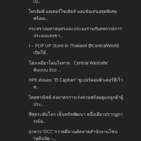
เปิ...
ไทรอัมพ์ มอเตอร์ไซเคิลส์ มอบข้อเสนอสุดพิเศษ
พร้อมเ...
กระทรวงมหาสมุทรและประมงร่วมกับสหกรณ์การ
ประมงแห่งชา...
I – POP UP Store in Thailand @CentralWorld
เปิดให้...
โฮ่งเหมียวโดนใจทาส…‘Central Westville’
ต้นแบบ Eco ...
HPE ส่งมอบ "El Capitan" ซูเปอร์คอมพิวเตอร์ที่เร็ว
ท...
ไทยพาณิชย์ ส่งมาตรการเร่งด่วนพร้อมดูแลลูกค้าผู้
ประ...
ที่สุดระดับโลก เซ็นทรัลพัฒนา หนึ่งเดียวปรากฏกา
รณ์ฉ...
อาคาร ‘OCC’ กวาดดีมานด์ตลาดสำนักงานโซน
‘เพลินจิต –...