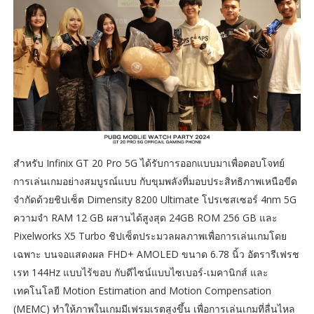
สำหรับ Infinix GT 20 Pro 5G ได้รับการออกแบบมาเพื่อตอบโจทย์
การเล่นเกมอย่างสมบูรณ์แบบ กับขุมพลังที่มอบประสิทธิภาพเหนือขีด
จำกัดด้วยชิปเซ็ต Dimensity 8200 Ultimate โปรเซสเซอร์ 4nm 5G
ความจำ RAM 12 GB ผสานได้สูงสุด 24GB ROM 256 GB และ
Pixelworks X5 Turbo ชิปเซ็ตประมวลผลภาพเพื่อการเล่นเกมโดย
เฉพาะ บนจอแสดงผล FHD+ AMOLED ขนาด 6.78 นิ้ว อัตรารีเฟรช
เรท 144Hz แบบไร้ขอบ กับดีไซน์แบบไซเบอร์-เมคานิกส์ และ
เทคโนโลยี Motion Estimation and Motion Compensation
(MEMC) ทำให้ภาพในเกมมีเฟรมเรตสูงขึ้น เพื่อการเล่นเกมที่ลื่นไหล