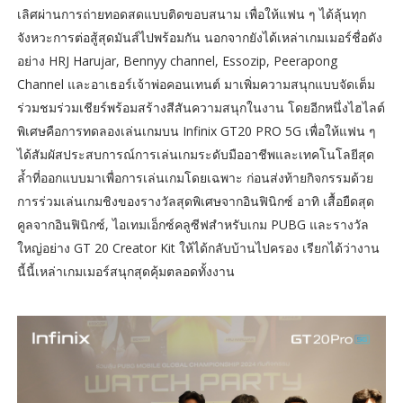
เลิศผ่านการถ่ายทอดสดแบบติดขอบสนาม เพื่อให้แฟน ๆ ได้ลุ้นทุก
จังหวะการต่อสู้สุดมันส์ไปพร้อมกัน นอกจากยังได้เหล่าเกมเมอร์ชื่อดัง
อย่าง HRJ Harujar, Bennyy channel, Essozip, Peerapong
Channel และอาเธอร์เจ้าพ่อคอนเทนต์ มาเพิ่มความสนุกแบบจัดเต็ม
ร่วมชมร่วมเชียร์พร้อมสร้างสีสันความสนุกในงาน โดยอีกหนึ่งไฮไลต์
พิเศษคือการทดลองเล่นเกมบน Infinix GT20 PRO 5G เพื่อให้แฟน ๆ
ได้สัมผัสประสบการณ์การเล่นเกมระดับมืออาชีพและเทคโนโลยีสุด
ล้ำที่ออกแบบมาเพื่อการเล่นเกมโดยเฉพาะ ก่อนส่งท้ายกิจกรรมด้วย
การร่วมเล่นเกมชิงของรางวัลสุดพิเศษจากอินฟินิกซ์ อาทิ เสื้อยืดสุด
คูลจากอินฟินิกซ์, ไอเทมเอ็กซ์คลูซีฟสำหรับเกม PUBG และรางวัล
ใหญ่อย่าง GT 20 Creator Kit ให้ได้กลับบ้านไปครอง เรียกได้ว่างาน
นี้นี้เหล่าเกมเมอร์สนุกสุดคุ้มตลอดทั้งงาน