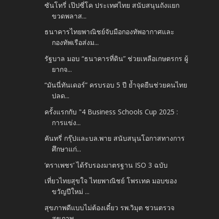
ซันโทรี่ เป๊ปซี่โค ประเทศไทย สนับสนุนถังแยก
ขวดพลาส...
ธนาคารไทยพาณิชย์จับมือกองทัพอากาศและ
กองทัพเรือส่งม...
รัฐบาล มอบ “ธนาคารที่ดิน” ช่วยเหลือเกษตรกร ผู้
ยากจ...
“มันนี่ทันเดอร์” ครบรอบ 5 ปี ย้ำจุดยืนช่วยคนไทย
ปลด...
ครั้งแรกกับ "4 Business Schools Cup 2025 :
การแข่ง...
คันทรี่ กรุ๊ปและบล.พาย สนับสนุนโอกาสทางการ
ศึกษาแก่...
‘ตราเพชร’ ได้รับรองมาตรฐาน ISO 3 ฉบับ
เที่ยวไทยสุขใจ ไทยพาณิชย์ โพรเทค มอบของ
ขวัญปีใหม่ ...
สุขภาพดีแบบไม่ต้องเดี๋ยว รพ.วิมุต ชวนตรวจ
สุขภาพ – ...