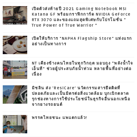
เปิดตัวส่งท้ายปี 2021 Gaming Notebook MSI
Katana GF พร้อมกราฟิกการ์ด NVIDIA GeForce
RTX 3070 และของแถมสุดพิเศษกับโปรโมชั่น “
True Power of True Warrior ”
เปิดให้บริการ "NAPHA Flagship Store" แห่งแรก
อย่างเป็นทางการ
NT เคียงข้างคนไทยในทุกวิกฤต มอบถุง “พลังน้ำใจ
เอ็นที” ช่วยผู้ประสบภัยน้ำท่วม หลายพื้นที่อย่างต่อ
เนื่อง
มิชลิน ส่ง ‘ResiCare’ นวัตกรรมสารยึดติดที่
ปลอดภัยและเป็นมิตรต่อสิ่งแวดล้อม บุกเบิกตลาด
รุกช่องทางการใช้ประโยชน์ในธุรกิจอื่นนอกเหนือ
จากยางรถยนต์
พรรคไทยชนะ แพแตกแล้ว!