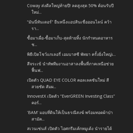
Coway ส่งดีลใหญ่ท้ายปี! ลดสูงสุด 50% ต้อนรับปี
ใหม่...
“มันนี่ทันเดอร์” ยืนหนึ่งแอปสินเชื่อออนไลน์ คว้า
รา...
ซื้อมาเผื่อ-ซื้อมาเก็บ-สุดท้ายทิ้ง นักกำหนดอาหาร
ช...
พิธีเปิดโชว์แกเลอรี่ เอมบาสซี พัทยา ครั้งยิ่งใหญ่เ...
สีจระเข้ นำทัพทีมงานอาสาลงพื้นที่ภาคเหนือช่วย
ฟื้นฟ...
เปิดตัว QUAD EYE COLOR คอลเลคชันใหม่ สี
สวยชัด สัมผ...
InnovestX เปิดตัว “EverGREEN Investing Class”
คอร์...
'BAM' มอบที่ดินให้เป็นธรณีสงฆ์ พร้อมทอดผ้าป่า
สามัค...
สเวนเซ่นส์ เปิดตัว ไอศกรีมเค้กหมูเด้ง นำรายได้