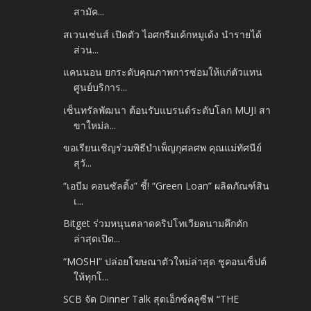
สามัค...
สเวนเซ่นส์ เปิดตัว ไอศกรีมเค้กหมูเด้ง นำรายได้
ส่วน...
แคนนอน ยกระดับคุณภาพการซ่อมให้แก่ตัวแทน
ศูนย์บริการ...
เซ็นทรัลพัฒนา ต้อนรับแบรนด์ระดับโลก MUJI สา
ขาใหม่ล...
ขอเรียนเชิญร่วมพิธีบำเพ็ญกุศลศพ คุณแม่ทัศนีย์
สุวั...
“เอบีม คอนซัลติ้ง” ชี้! “Green Loan” ผลิตภัณฑ์สิน
เ...
Bitget ร่วมหนุนตลาดคริปโทเวียดนามคึกคัก
ล่าสุดเปิด...
“MOSHI” ปล่อยโฆษณาตัวใหม่ล่าสุด ชูคอนเซ็ปต์
ให้ทุกโ...
SCB จัด Dinner Talk สุดเอ็กซ์คลูซีฟ “THE