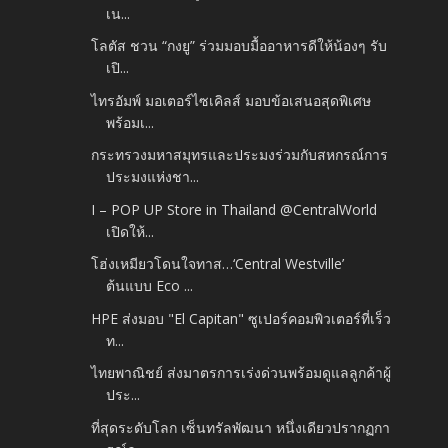
เน...
โลตัส ชวน “กงยู” ร่วมมอบมื้ออาหารดีให้น้องๆ รับ
เปิ...
ไทรอัมพ์ มอเตอร์ไซเคิลส์ มอบข้อเสนอสุดพิเศษ
พร้อมเ...
กระทรวงมหาสมุทรและประมงร่วมกับสหกรณ์การ
ประมงแห่งชา...
I – POP UP Store in Thailand @CentralWorld
เปิดให้...
โฮ่งเหมียวโดนใจทาส…‘Central Westville’
ต้นแบบ Eco ...
HPE ส่งมอบ "El Capitan" ซูเปอร์คอมพิวเตอร์ที่เร็ว
ท...
ไทยพาณิชย์ ส่งมาตรการเร่งด่วนพร้อมดูแลลูกค้าผู้
ประ...
ที่สุดระดับโลก เซ็นทรัลพัฒนา หนึ่งเดียวปรากฏกา