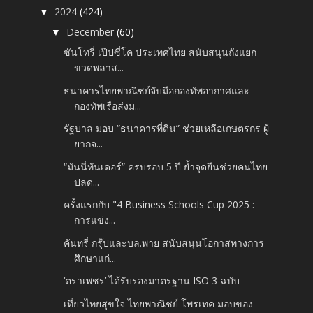
2024
(424)
▼
December
(60)
▼
ซันโทรี่ เป๊ปซี่โค ประเทศไทย สนับสนุนถังแยก
ขวดพลาส...
ธนาคารไทยพาณิชย์จับมือกองทัพอากาศและ
กองทัพเรือส่งม...
รัฐบาล มอบ “ธนาคารที่ดิน” ช่วยเหลือเกษตรกร ผู้
ยากจ...
“มันนี่ทันเดอร์” ครบรอบ 5 ปี ย้ำจุดยืนช่วยคนไทย
ปลด...
ครั้งแรกกับ "4 Business Schools Cup 2025 :
การแข่ง...
คันทรี่ กรุ๊ปและบล.พาย สนับสนุนโอกาสทางการ
ศึกษาแก่...
‘ตราเพชร’ ได้รับรองมาตรฐาน ISO 3 ฉบับ
เที่ยวไทยสุขใจ ไทยพาณิชย์ โพรเทค มอบของ