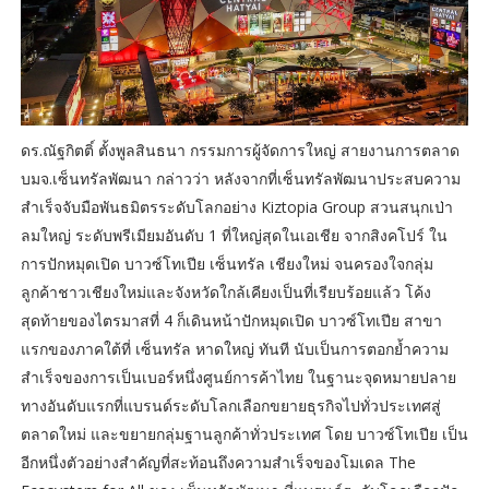
ดร.ณัฐกิตติ์ ตั้งพูลสินธนา กรรมการผู้จัดการใหญ่ สายงานการตลาด
บมจ.เซ็นทรัลพัฒนา กล่าวว่า หลังจากที่เซ็นทรัลพัฒนาประสบความ
สำเร็จจับมือพันธมิตรระดับโลกอย่าง Kiztopia Group สวนสนุกเป่า
ลมใหญ่ ระดับพรีเมียมอันดับ 1 ที่ใหญ่สุดในเอเชีย จากสิงคโปร์ ใน
การปักหมุดเปิด บาวซ์โทเปีย เซ็นทรัล เชียงใหม่ จนครองใจกลุ่ม
ลูกค้าชาวเชียงใหม่และจังหวัดใกล้เคียงเป็นที่เรียบร้อยแล้ว โค้ง
สุดท้ายของไตรมาสที่ 4 ก็เดินหน้าปักหมุดเปิด บาวซ์โทเปีย สาขา
แรกของภาคใต้ที่ เซ็นทรัล หาดใหญ่ ทันที นับเป็นการตอกย้ำความ
สำเร็จของการเป็นเบอร์หนึ่งศูนย์การค้าไทย ในฐานะจุดหมายปลาย
ทางอันดับแรกที่แบรนด์ระดับโลกเลือกขยายธุรกิจไปทั่วประเทศสู่
ตลาดใหม่ และขยายกลุ่มฐานลูกค้าทั่วประเทศ โดย บาวซ์โทเปีย เป็น
อีกหนึ่งตัวอย่างสำคัญที่สะท้อนถึงความสำเร็จของโมเดล The