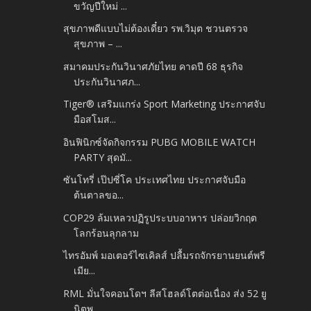
ขวัญปีใหม่ ...
สุขภาพดีแบบไม่ต้องเดี๋ยว รพ.วิมุต ชวนตรวจ
สุขภาพ – ...
สมาคมประกันวินาศภัยไทย คาดปี 68 ธุรกิจ
ประกันวินาศภ...
Tiger® เสริมแกร่ง Sport Marketing ประกาศจับ
มือสโมส...
อินฟินิกซ์จัดกิจกรรม PUBG MOBILE WATCH
PARTY สุดมั...
ซันโทรี่ เป๊ปซี่โค ประเทศไทย ประกาศจับมือ
ต้นตาลขอ...
COP29 ล้มเหลวปฏิรูประบบอาหาร ปล่อยวิกฤต
โลกร้อนลุกลาม
ไทรอัมพ์ มอเตอร์ไซเคิลส์ ปลื้มรถจักรยานยนต์พรี
เมีย...
RML มั่นใจคอนโดฯ ลีสโฮลด์โตต่อเนื่อง ส่ง 52 ยู
นิตพ...