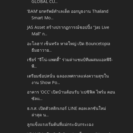
GLOBAL CU...
‘BAM’ ยกทรัพย์ทำเลเด็ด ออกบูธงาน Thailand
Smart Mo...
JAS Asset สร้างปรากฏการณ์ชอปปิ้ง “Jas Live
Mall” ก...
อะโลฮา! เซ็นทรัล หาดใหญ่ เปิด Bouncetopia
ธีมฮาวาย...
เชียร์ "จีโน่-แพตตี้" ร่วมล่าแชมป์ทีมผสมแอลพีจี-
พี...
เตรียมช้อปสนั่น ฉลองเทศกาลแห่งความสุขใน
งาน Show Po...
อาคาร ‘OCC’ เปิดบ้านต้อนรับ ‘แปซิฟิค ไพร์ม คอน
ซัลแ...
ธ.ก.ส. เปิดตัวสติกเกอร์ LINE คอลเลกชันใหม่
ล่าสุด น...
ลูกแข็งแรงเริ่มต้นที่แม่กระฉับกระเฉง