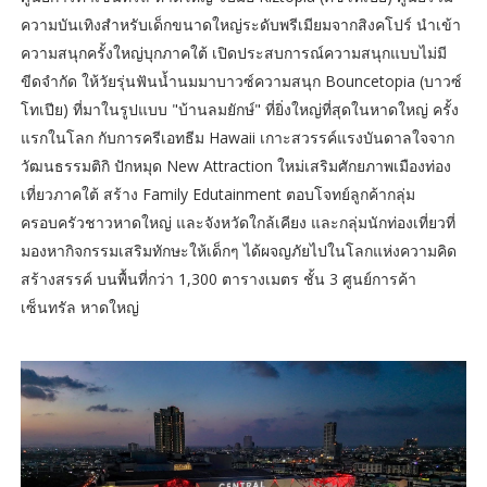
ความบันเทิงสำหรับเด็กขนาดใหญ่ระดับพรีเมียมจากสิงคโปร์ นำเข้า
ความสนุกครั้งใหญ่บุกภาคใต้ เปิดประสบการณ์ความสนุกแบบไม่มี
ขีดจำกัด ให้วัยรุ่นฟันน้ำนมมาบาวซ์ความสนุก Bouncetopia (บาวซ์
โทเปีย) ที่มาในรูปแบบ "บ้านลมยักษ์" ที่ยิ่งใหญ่ที่สุดในหาดใหญ่ ครั้ง
แรกในโลก กับการครีเอทธีม Hawaii เกาะสวรรค์แรงบันดาลใจจาก
วัฒนธรรมติกิ ปักหมุด New Attraction ใหม่เสริมศักยภาพเมืองท่อง
เที่ยวภาคใต้ สร้าง Family Edutainment ตอบโจทย์ลูกค้ากลุ่ม
ครอบครัวชาวหาดใหญ่ และจังหวัดใกล้เคียง และกลุ่มนักท่องเที่ยวที่
มองหากิจกรรมเสริมทักษะให้เด็กๆ ได้ผจญภัยไปในโลกแห่งความคิด
สร้างสรรค์ บนพื้นที่กว่า 1,300 ตารางเมตร ชั้น 3 ศูนย์การค้า
เซ็นทรัล หาดใหญ่