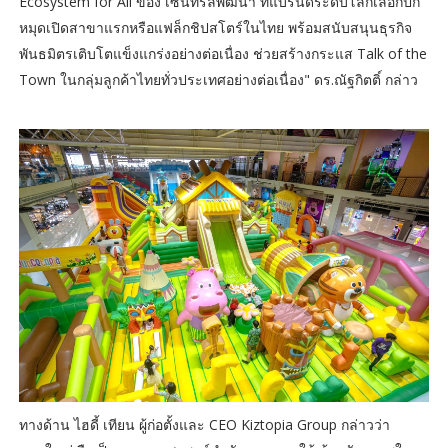
Ecosystem for All ของ เซ็นทรัลพัฒนา ที่แบรนด์ระดับโลกเลือกปัก
หมุดเปิดสาขาแรกหรือแฟล็กชิปสโตร์ในไทย พร้อมสนับสนุนธุรกิจ
พันธมิตรเติบโตแข็งแกร่งอย่างต่อเนื่อง ช่วยสร้างกระแส Talk of the
Town ในกลุ่มลูกค้าไทยทั่วประเทศอย่างต่อเนื่อง" ดร.ณัฐกิตติ์ กล่าว
ทางด้าน ไฮดี้ เทียน ผู้ก่อตั้งและ CEO Kiztopia Group กล่าวว่า