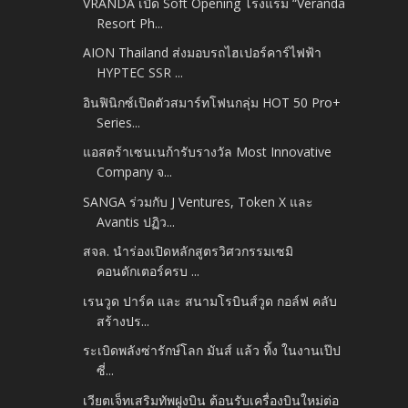
VRANDA เปิด Soft Opening โรงแรม “Veranda
Resort Ph...
AION Thailand ส่งมอบรถไฮเปอร์คาร์ไฟฟ้า
HYPTEC SSR ...
อินฟินิกซ์เปิดตัวสมาร์ทโฟนกลุ่ม HOT 50 Pro+
Series...
แอสตร้าเซนเนก้ารับรางวัล Most Innovative
Company จ...
SANGA ร่วมกับ J Ventures, Token X และ
Avantis ปฏิว...
สจล. นำร่องเปิดหลักสูตรวิศวกรรมเซมิ
คอนดักเตอร์ครบ ...
เรนวูด ปาร์ค และ สนามโรบินส์วูด กอล์ฟ คลับ
สร้างปร...
ระเบิดพลังซ่ารักษ์โลก มันส์ แล้ว ทิ้ง ในงานเป๊ป
ซี่...
เวียตเจ็ทเสริมทัพฝูงบิน ต้อนรับเครื่องบินใหม่ต่อ