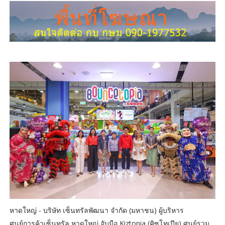
หาดใหญ่ - บริษัท เซ็นทรัลพัฒนา จำกัด (มหาชน) ผู้บริหาร
ศูนย์การค้าเซ็นทรัล หาดใหญ่ จับมือ Kiztopia (คิซโทเปีย) ศูนย์รวม