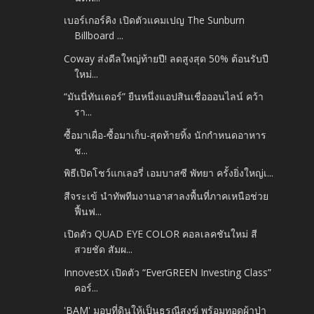
เบอร์เกอร์คิง เปิดตัวแคมเปญ The Sunburn
Billboard ...
Coway ส่งดีลใหญ่ท้ายปี! ลดสูงสุด 50% ต้อนรับปี
ใหม่...
“มันนี่ทันเดอร์” ยืนหนึ่งแอปสินเชื่อออนไลน์ คว้า
รา...
ซื้อมาเผื่อ-ซื้อมาเก็บ-สุดท้ายทิ้ง นักกำหนดอาหาร
ช...
พิธีเปิดโชว์แกเลอรี่ เอมบาสซี พัทยา ครั้งยิ่งใหญ่เ...
สีจระเข้ นำทัพทีมงานอาสาลงพื้นที่ภาคเหนือช่วย
ฟื้นฟ...
เปิดตัว QUAD EYE COLOR คอลเลคชันใหม่ สี
สวยชัด สัมผ...
InnovestX เปิดตัว “EverGREEN Investing Class”
คอร์...
'BAM' มอบที่ดินให้เป็นธรณีสงฆ์ พร้อมทอดผ้าป่า