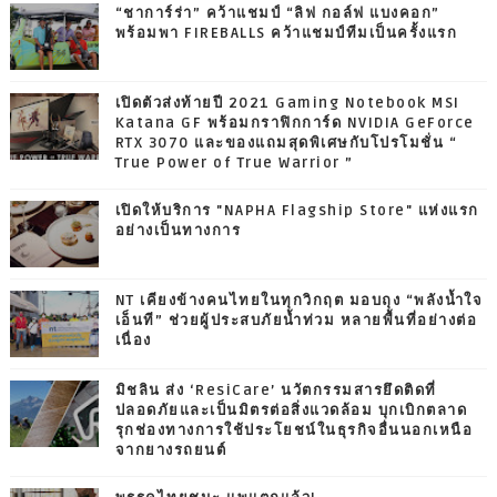
“ชาการ์ร่า” คว้าแชมป์ “ลิฟ กอล์ฟ แบงคอก”
พร้อมพา FIREBALLS คว้าแชมป์ทีมเป็นครั้งแรก
เปิดตัวส่งท้ายปี 2021 Gaming Notebook MSI
Katana GF พร้อมกราฟิกการ์ด NVIDIA GeForce
RTX 3070 และของแถมสุดพิเศษกับโปรโมชั่น “
True Power of True Warrior ”
เปิดให้บริการ "NAPHA Flagship Store" แห่งแรก
อย่างเป็นทางการ
NT เคียงข้างคนไทยในทุกวิกฤต มอบถุง “พลังน้ำใจ
เอ็นที” ช่วยผู้ประสบภัยน้ำท่วม หลายพื้นที่อย่างต่อ
เนื่อง
มิชลิน ส่ง ‘ResiCare’ นวัตกรรมสารยึดติดที่
ปลอดภัยและเป็นมิตรต่อสิ่งแวดล้อม บุกเบิกตลาด
รุกช่องทางการใช้ประโยชน์ในธุรกิจอื่นนอกเหนือ
จากยางรถยนต์