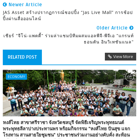
Newer Article
JAS Asset สร้างปรากฏการณ์ชอปปิ้ง “Jas Live Mall” การช้อป
ปิ้งผ่านสื่อออนไลน์
Older Article
เชียร์ "จีโน่-แพตตี้" ร่วมล่าแชมป์ทีมผสมแอลพีจี-พีจีเอ "แกรนท์
ธอนตัน อินวิเทชันแนล"
View More
RELATED POST
ECONOMY
หงส์ไทย สาขาศรีราชา จังหวัดชลบุรี จัดพิธีเจริญพระพุทธมนต์
พระพุทธลีลาปางประทานพร พร้อมกิจกรรม "หงส์ไทย ปันสุข แจก
โรงทาน สานสายใยชุมชน" ประชาชนร่วมงานอย่างคับคั่ง สะท้อน