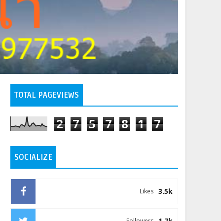
TOTAL PAGEVIEWS
2
7
5
7
8
1
7
SOCIALIZE
3.5k
Likes
1.7k
Followers