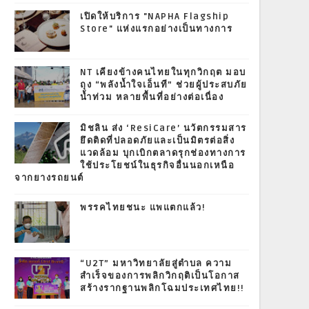
เปิดให้บริการ "NAPHA Flagship
Store" แห่งแรกอย่างเป็นทางการ
NT เคียงข้างคนไทยในทุกวิกฤต มอบ
ถุง “พลังน้ำใจเอ็นที” ช่วยผู้ประสบภัย
น้ำท่วม หลายพื้นที่อย่างต่อเนื่อง
มิชลิน ส่ง ‘ResiCare’ นวัตกรรมสาร
ยึดติดที่ปลอดภัยและเป็นมิตรต่อสิ่ง
แวดล้อม บุกเบิกตลาดรุกช่องทางการ
ใช้ประโยชน์ในธุรกิจอื่นนอกเหนือ
จากยางรถยนต์
พรรคไทยชนะ แพแตกแล้ว!
“U2T” มหาวิทยาลัยสู่ตำบล ความ
สำเร็จของการพลิกวิกฤติเป็นโอกาส
สร้างรากฐานพลิกโฉมประเทศไทย!!