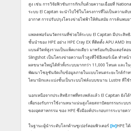
สูง เช่น การวิจัยฟิวชันการกักเก็บด้วยความเฉื่อยที่ National 
ระบบ El Capitan จะนำไปใช้ในโครงการที่ไม่เป็นความลั
อากาศ การปรับปรุงโครงข่ายไฟฟ้าให้ทันสมัย การค้นพบยา
แพลตฟอร์มนวัตกรรมที่ช่วยให้ระบบ El Capitan มีประสิทธิภ
ชั้นนำของ HPE อย่าง HPE Cray EX ที่ติดตั้ง APU AMD 
แบนด์วิดท์สูงรวมเป็นแพ็คเกจเดียว มาพร้อมกับอินเตอร์ค
Slingshot เป็นโครงข่ายความเร็วสูงที่ใช้อีเทอร์เน็ต ทำห
ผลขนาดใหญ่ได้ทั่วทั้งระบบมากกว่า 11,000 โหนด และใน
พัฒนาโซลูชันจัดเก็บข้อมูลภายในแบบโหนดระยะใกล้กำหน
ไดนามิกและแบ่งชั้นเป็นระบบไฟล์แบบขนาน Lustre ที่ใช้ร
นอกเหนือจากประสิทธิภาพที่ทรงพลังแล้ว El Capitan ยัง
เพื่อรองรับการใช้งานหนาแน่นสูงโดยสถาปัตยกรรมระบ
ของอุตสาหกรรม ของ HPE ซึ่งมีองค์ประกอบการระบายควา
ในฐานะผู้นำระดับโลกด้านซูเปอร์คอมพิวเตอร์
[iv]
HPE ได้