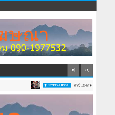
กำปั้นมังกรจีนสุดแกร่งกวาดเข็มขัดสห
SPORTS & TRAVEL