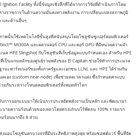
Ignition Facility ทั้งนี้ข้อมูลเชิงลึกที่ได้จากการวิจัยที่ดำเนินการโดย
บทางราชการในด้านความมั่นคงทางพลังงาน การเปลี่ยนแปลงสภาพภูมิ
 และด้านอื่นๆ
าพนั้นใช้เทคโนโลยีขั้นสูงที่สนับสนุนโดยโซลูชันซูเปอร์คอมพิวเตอร์
Instinct™ MI300A และผสานคอร์ CPU และคอร์ GPU ที่มีหน่วยความจำ
อนเนค HPE Slingshot กับโซลูชันที่เก็บข้อมูลแบบกำหนดเอง สำหรับ HPE
น้าที่เป็นแกนหลักของศูนย์รวมพลังของ El Capitan ช่วยให้ทำการประมวล
ฐานะพาร์ทเนอร์ของทั้งภาครัฐและเอกชน LLNL และ HPE ได้ร่วมกัน
ดเอง (custom near-node) เพื่อช่วยลดเวลาแฝง ซึ่งกำหนดค่าแบบ
่วมกันระหว่างโหนดคอมพิวเตอร์ทั้งหมดทั่วโลก
ได้รับการออกแบบมาให้เน้นการประหยัดพลังงานเป็นหลัก และพัฒนามา
บระบายความร้อนด้วยของเหลวโดยตรงแhบบไร้พัดลม 100% รายแรก
มร้อนมากถึง 8 ส่วน
ส่งมอบโซลูชันครบวงจรที่มีประสิทธิภาพสุงสุด พร้อมซอฟต์แวร์ พื้นที่จัด