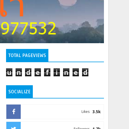
TOTAL PAGEVIEWS
u
n
d
e
f
i
n
e
d
SOCIALIZE
3.5k
Likes
1.7k
Followers