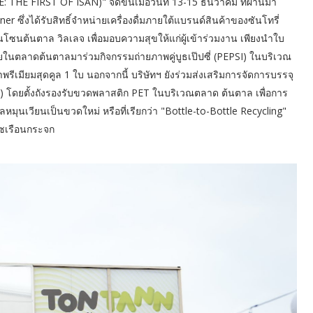
E FIRST OF ISAN)" จัดขึ้นเมื่อวันที่ 13-15 ธันวาคม ที่ผ่านมา
r ซึ่งได้รับสิทธิ์จำหน่ายเครื่องดื่มภายใต้แบรนด์สินค้าของซันโทรี่
นโซนต้นตาล วิลเลจ เพื่อมอบความสุขให้แก่ผู้เข้าร่วมงาน เพียงนำใบ
ภายในตลาดต้นตาลมาร่วมกิจกรรมถ่ายภาพคู่บูธเป๊ปซี่ (PEPSI) ในบริเวณ
เมียมสุดคูล 1 ใบ นอกจากนี้ บริษัทฯ ยังร่วมส่งเสริมการจัดการบรรจุ
nt) โดยตั้งถังรองรับขวดพลาสติก PET ในบริเวณตลาด ต้นตาล เพื่อการ
มุนเวียนเป็นขวดใหม่ หรือที่เรียกว่า "Bottle-to-Bottle Recycling"
าซเรือนกระจก