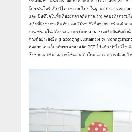
งานเปิดตัวโครงการ "ต้นตาล วิลเลจ (TONTANN VILLAGE: TH
โดย ซันโทรี่ เป๊ปซี่โค ประเทศไทย ในฐานะ exclusive partne
และเป๊ปซี่โคในพื้นที่ของตลาดต้นตาล ร่วมจัดบูธกิจกรรมใ
เสร็จที่มีรายการสินค้าของบริษัทฯ ซึ่งซื้อจากจากร้านค้า
งาน พร้อมโพสต์ภาพและแชร์แบบสาธารณะรับทันทีแก้วน้ำพรี
ภัณฑ์อย่างยั่งยืน (Packaging Sustainability Manageme
คัดแยกและเก็บกลับขวดพลาสติก PET ใช้แล้ว นำไปรีไซเคิลห
ซึ่งช่วยลดปริมาณการใช้พลาสติกใหม่ และลดการปล่อยก๊