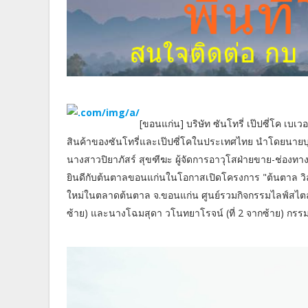
[ขอนแก่น] บริษัท ซันโทรี่ เป๊ปซี่โค เบเ
สินค้าของซันโทรี่และเป๊ปซี่โคในประเทศไทย นำโดยนายบุญช
นางสาวปิยาภัสร์ สุขฑีฆะ ผู้จัดการอาวุโสฝ่ายขาย-ช่อง
ยินดีกับต้นตาลขอนแก่นในโอกาสเปิดโครงการ "ต้นตาล ว
ใหม่ในตลาดต้นตาล จ.ขอนแก่น ศูนย์รวมกิจกรรมไลฟ์สไตล
ซ้าย) และนางโฉมสุดา วโนทยาโรจน์ (ที่ 2 จากซ้าย) กร