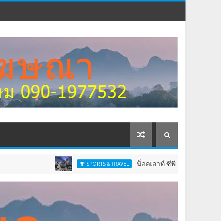
น็อคเอาท์ ซีพีเอฟ มีชัยเหนือ เจิง ยวี่เจ
SPORTS & TRAVEL