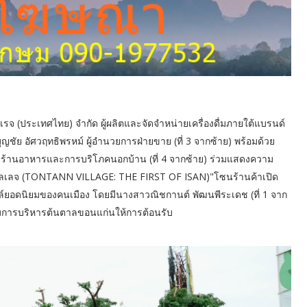
วอเรจ (ประเทศไทย) จำกัด ผู้ผลิตและจัดจำหน่ายเครื่องดื่มภายใต้แบรนด์
ัย อัศวฤทธิพรหม์ ผู้อำนวยการฝ่ายขาย (ที่ 3 จากซ้าย) พร้อมด้วย
ทางร้านอาหารและการบริโภคนอกบ้าน (ที่ 4 จากซ้าย) ร่วมแสดงความ
ิลเลจ (TONTANN VILLAGE: THE FIRST OF ISAN)"โซนร้านค้าเปิด
์ยอดนิยมของคนเมือง โดยมีนางสาวณิชกานต์ พัฒนพีระเดช (ที่ 1 จาก
รมการบริหารต้นตาลขอนแก่นให้การต้อนรับ