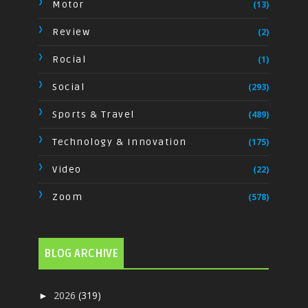
Motor
(13)
Review
(2)
Rocial
(1)
Social
(293)
Sports & Travel
(489)
Technology & Innovation
(175)
Video
(22)
Zoom
(578)
BLOG ARCHIVE
2026
(319)
►