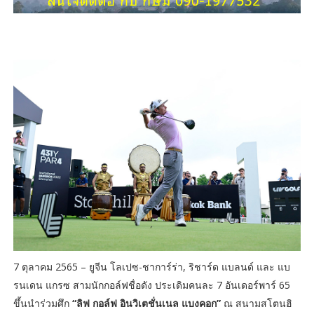
7 ตุลาคม 2565 – ยูจีน โลเปซ-ชาการ์ร่า, ริชาร์ด แบลนด์ และ แบ
รนเดน แกรซ สามนักกอล์ฟชื่อดัง ประเดิมคนละ 7 อันเดอร์พาร์ 65
ขึ้นนำร่วมศึก
“ลิฟ กอล์ฟ อินวิเตชั่นเนล แบงคอก”
ณ สนามสโตนฮิ