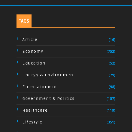
TAGS
Article
(16)
Economy
(752)
Education
(52)
Energy & Environment
(79)
Entertainment
(98)
Government & Politics
(157)
Healthcare
(119)
Lifestyle
(351)