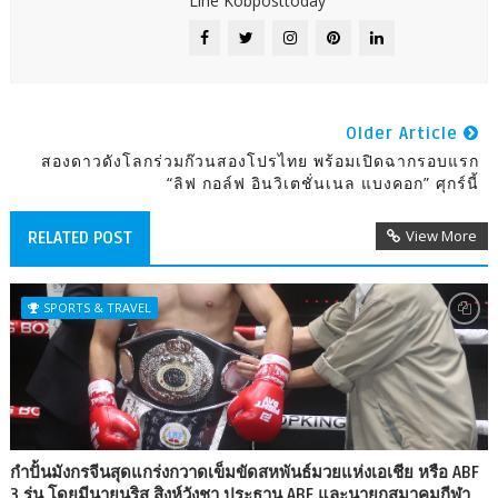
Line Kobposttoday
Older Article
สองดาวดังโลกร่วมก๊วนสองโปรไทย พร้อมเปิดฉากรอบแรก
“ลิฟ กอล์ฟ อินวิเตชั่นเนล แบงคอก” ศุกร์นี้
View More
RELATED POST
SPORTS & TRAVEL
กำปั้นมังกรจีนสุดแกร่งกวาดเข็มขัดสหพันธ์มวยแห่งเอเชีย หรือ ABF
3 รุ่น โดยมีนายนริส สิงห์วังชา ประธาน ABF และนายกสมาคมกีฬา