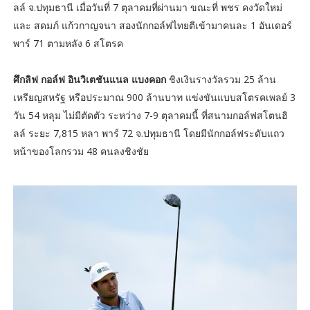
ลล์ จ.ปทุมธานี เมื่อวันที่ 7 ตุลาคมที่ผ่านมา ขณะที่ พชร คงวัดใหม่
และ สดมภ์ แก้วกาญจนา สองนักกอล์ฟไทยตีเข้ามาคนละ 1 อันเดอร์
พาร์ 71 ตามหลัง 6 สโตรค
ศึกลิฟ กอล์ฟ อินวิเตชันแนล แบงคอก
ชิงเงินรางวัลรวม 25 ล้าน
เหรียญสหรัฐ หรือประมาณ 900 ล้านบาท แข่งขันแบบสโตรคเพลย์ 3
วัน 54 หลุม ไม่มีตัดตัว ระหว่าง 7-9 ตุลาคมนี้ ที่สนามกอล์ฟสโตนฮิ
ลล์ ระยะ 7,815 หลา พาร์ 72 จ.ปทุมธานี โดยมีนักกอล์ฟระดับแถว
หน้าของโลกรวม 48 คนลงชิงชัย