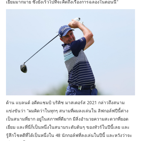
เยี่ยมมากมาย ซึ่งยังเร็วไปที่จะคิดถึงเรื่องการฉลองในตอนนี้"
ด้าน แบลนด์ อดีตแชมป์ บริติช มาสเตอร์ส 2021 กล่าวถึงสนาม
แข่งขันว่า "ผมคิดว่าในทุกๆ สนามที่ผมลงเล่นใน ลิฟกอล์ฟปีนี้ต่าง
เป็นสนามที่ยาก อยู่ในสภาพที่ดีมาก มีสิ่งอำนวยความสะดวกที่ยอด
เยี่ยม และที่นี่ก็เป็นหนึ่งในสนามระดับต้นๆ ของทัวร์ในปีนี้เลย และ
รู้สึกโชคดีที่ได้เป็นหนึ่งใน 48 นักกอล์ฟที่ลงเล่นในปีนี้ และหวังว่าจะ