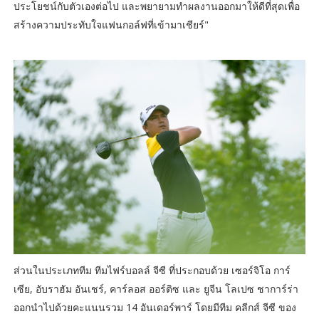
ประโยชน์กับตัวเองต่อไป และพยายามทำผลงานออกมาให้ดีที่สุดเพื่อ
สร้างความประทับใจแฟนกอล์ฟที่เข้ามาเชียร์"
ส่วนในประเภททีม ทีมไฟร์บอลล์ จีซี ที่ประกอบด้วย เซอร์จิโอ การ์
เซีย, อับราฮัม อันเชร์, คาร์ลอส ออร์ติซ และ ยูจีน โลเปซ ชาการ์ร่า
ออกนำไปด้วยคะแนนรวม 14 อันเดอร์พาร์ โดยมีทีม คลีกส์ จีซี ของ