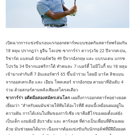
เปิดฉากการแข่งขันรอบแรกออกสตาร์ทแบบชอตกันสตาร์ทพร้อมกัน
18 หลุม ปรากฎว่า ยูจีน โลเปซ-ชาการ์ร่า ดาวรุ่งวัย 22 ปีจากสเปน,
ริชาร์ด แบลนด์ นักกอล์ฟวัย 49 ปีจากอังกฤษ และ แบรนเดน แกรซ
โปรวัย 34 ปีจากแอฟริกาใต้ ทำคนละ 7 เบอร์ดี้ ไม่มีโบกี้ จบ 18 หลุม
เข้ามาเท่ากันที่ 7 อันเดอร์พาร์ 65 ขึ้นนำร่วม โดยมี มาร์ค ลิชแมน
จากออสเตรเลีย และ เอียน โพลเตอร์ จากอังกฤษ ตามมาที่อันดับ 4
ร่วม ด้วยสกอร์ตามหลังเพียงสโตรคเดียว
ชาการ์ร่า อดีตมือสองสมัครเล่นโลก
เผยถึงการออกสตาร์ทอย่างยอด
เยี่ยมว่า "สำหรับผมมันช่วยให้ทีมได้อะไรที่ดี ตอนนี้เหมือนผมอยู่ใน
ความฝัน การได้เล่นในทีมของการ์เซีย เขาคือฮีโร่ของผมตั้งแต่ยัง
เป็นเด็ก แถมยังมี อับราฮัม และ คาร์ลอส ที่ต่างเป็นเพื่อนที่ดีของผม
ด้วย มันช่วยผมได้มาก เนื่องจากต้องแข่งขันกับนักกอล์ฟที่มีฝีมือยอด