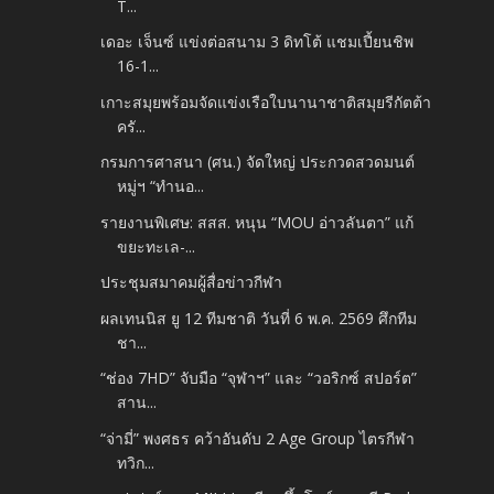
T...
เดอะ เจ็นซ์ แข่งต่อสนาม 3 ดิทโต้ แชมเปี้ยนชิพ
16-1...
เกาะสมุยพร้อมจัดแข่งเรือใบนานาชาติสมุยรีกัตต้า
ครั...
กรมการศาสนา (ศน.) จัดใหญ่ ประกวดสวดมนต์
หมู่ฯ “ทำนอ...
รายงานพิเศษ: สสส. หนุน “MOU อ่าวลันตา” แก้
ขยะทะเล-...
ประชุมสมาคมผู้สื่อข่าวกีฬา
ผลเทนนิส ยู 12 ทีมชาติ วันที่ 6 พ.ค. 2569 ศึกทีม
ชา...
“ช่อง 7HD” จับมือ “จุฬาฯ” และ “วอริกซ์ สปอร์ต”
สาน...
“จ่ามี่” พงศธร คว้าอันดับ 2 Age Group ไตรกีฬา
ทวิก...