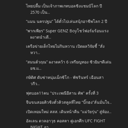
ไทยปลื้ม เป็นเจ้าภาพเกทบอลชิงแชมป์โลก ปี
2570 เป็น...
“แมน นครปฐม” ได้ตั๋วไปเล่นสนุ้กอาชีพโลก 2 ปี
“พากเพียร” Super GENZ Boyโชว์ฟอร์มร้อนแรง
ผงาดนำเดี...
เครือข่ายเด็กไทยไม่กินหวาน เปิดผลวิจัยชี้ "สั่ง
หวา...
“สมนต์วฤณ” ผงาดคว้า 6 เหรียญทอง ซิวยิมฯดีเด่น
ยช.แ...
กษิดิศ ดับซ่าหนุ่มเม็กซิโก - พัชรินทร์ เฉือนสา
วกีว...
ฟุตบอล11คน "ประเพณีอีสาน คัพ" ครั้งที่ 3
จีนขนสอยคิวชิงตั๋วคิวสคูลที่ไทย “บิ๊กฮง”ลั่นมั่นใจ...
เปิดเทอมใหม่ สสส. เดินหน้าคืน “แม่วัยรุ่น” สู่ห้อง...
อัลเลน ดวลอาวุธ คอสตา คู่เอกศึก UFC FIGHT
NIGHT อา...