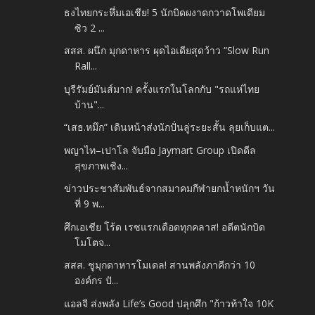
ธงไทยกระหึ่มเอเชีย! 5 นักบิดผงาดกวาดโพเดียม
ซิว 2 ...
สสส. ผนึก มุกดาหาร ผุดไอเดียสุดว้าว “Slow Run
Rall...
บุรีรัมย์มันส์มาก! ครั้งแรกในโลกกับ "รถแห่ไทย
บ้าน"...
“เสธ.หมึก” เดินหน้าส่งนักปั่นลู่ระยะสั้น ลุยเก็บแต...
พญาไท–เปาโล จับมือ Jaymart Group เปิดดีล
สุขภาพเชิง...
ข่าวประชาสัมพันธ์จากสมาคมกีฬายกน้ำหนักฯ วัน
ที่ 9 พ...
ศึกเอเชีย โร้ด เรซแรกเดือดทุกคลาส! อดีตนักบิด
โมโตจ...
สสส. ชูมุกดาหารโมเดล! สานพลังภาคีกว่า 10
องค์กร ปั...
แอลจี ส่งพลัง Life’s Good ปลุกศึก "ก้าวท้าใจ 10K