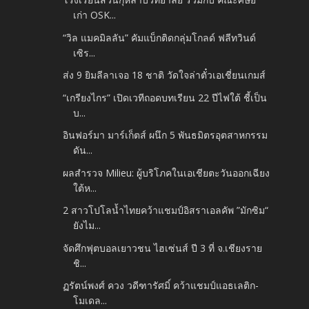
เก่า OSK...
“วิล แมคมิลลัน” คัมแบ็กติดกลุ่มโกลด์ ฟลีทวินด์
เซิร...
ส่ง 9 ยิมลีลาเจอ 18 ชาติ วัดใจล่าตั๋วเอเชี่ยนเกมส์
“เกรียงไกร” เปิดเวทีถอดบทเรียน 22 ปีไฟใต้ ชี้เป็น
บ...
อินฟอร์มา มาร์เก็ตส์ ผนึก 5 พันธมิตรอุตสาหกรรม
ดัน...
ผลสำรวจ Milieu: ผู้บริโภคในเอเชียตะวันออกเฉียง
ใต้ห...
2 สาวโปโลน้ำไทยคว้าแชมป์อิสราเอลคัพ ”มักซิม“
ยังไม...
จัดศึกฟุตบอลเยาวชน ไฮเซ่นส์ ปี 3 ที่ จ.เชียงราย
ชิ...
ฏรัตน์พงศ์ ควง วดีฑารัศมิ์ คว้าแชมป์แอธเลติก-
โมเดล...