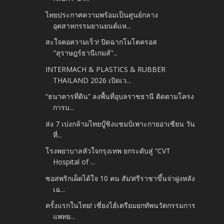
ไทยประกาศความพร้อมเป็นศูนย์กลาง
อุตสาหกรรมยานยนต์แห...
สะใจคอความเร็ว! ปิดฉากโมโตครอส
"สุราษฎร์ธานีเกมส์"...
INTERMACH & PLASTICS & RUBBER
THAILAND 2026 เปิดเว...
“ธนาคารที่ดิน” ลงพื้นที่อุบลราชธานี ติดตามโครง
การบ...
ส่ง 7 เบ่งกล้ามไทยบู๊ชิงแชมป์เพาะกายอาเซียน วัน
ที่...
โรงพยาบาลหัวใจกรุงเทพ ยกระดับสู่ “CVT
Hospital of ...
ซอสพริกเผ็ดได้ใจ 10 คน สัม’ศรีราชาขึ้นจ่าฝูงหลัง
เฉ...
ครั้งแรกในไทย! เซี่ยงไฮ้เตรียมยกทัพนวัตกรรมการ
แพทย...