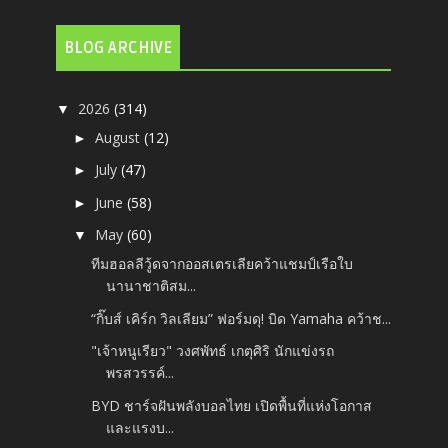
BLOG ARCHIVE
2026
(314)
▼
August
(12)
►
July
(47)
►
June
(58)
►
May
(60)
▼
ทีมฮอลลีวู้ดจากออสเตรเลียคว้าแชมป์เรือใบ
นานาชาติสม...
“กิ๊บส์ เคิร์ก วิลเลียม” ฟอร์มดุ! บิด Yamaha คว้าช...
"เจ้าหนูเรียว" วงศพัทธ์ เกตุศิริ นักแข่งรถ
พรสวรรค์...
BYD ชาร์จฝันพลังบอลไทย เปิดพื้นที่แห่งโอกาส
และแรงบ...