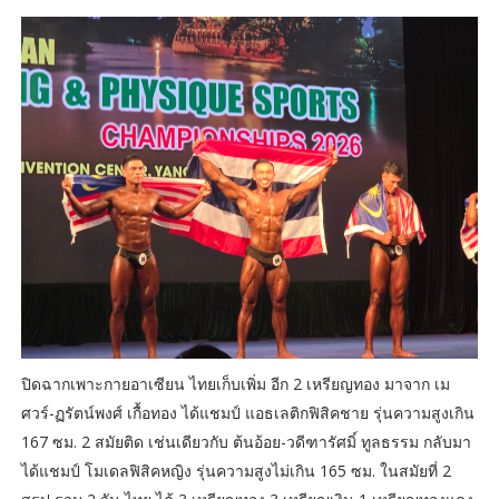
ปิดฉากเพาะกายอาเซียน ไทยเก็บเพิ่ม อีก 2 เหรียญทอง มาจาก เม
ศวร์-ฏรัตน์พงศ์ เกื้อทอง ได้แชมป์ แอธเลติกฟิสิคชาย รุ่นความสูงเกิน
167 ซม. 2 สมัยติด เช่นเดียวกับ ต้นอ้อย-วดีฑารัศมิ์ ทูลธรรม กลับมา
ได้แชมป์ โมเดลฟิสิคหญิง รุ่นความสูงไม่เกิน 165 ซม. ในสมัยที่ 2