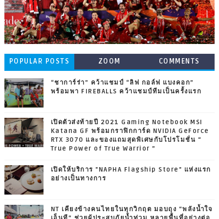
POPULAR POSTS
ZOOM
COMMENTS
“ชาการ์ร่า” คว้าแชมป์ “ลิฟ กอล์ฟ แบงคอก”
พร้อมพา FIREBALLS คว้าแชมป์ทีมเป็นครั้งแรก
เปิดตัวส่งท้ายปี 2021 Gaming Notebook MSI
Katana GF พร้อมกราฟิกการ์ด NVIDIA GeForce
RTX 3070 และของแถมสุดพิเศษกับโปรโมชั่น “
True Power of True Warrior ”
เปิดให้บริการ "NAPHA Flagship Store" แห่งแรก
อย่างเป็นทางการ
NT เคียงข้างคนไทยในทุกวิกฤต มอบถุง “พลังน้ำใจ
เอ็นที” ช่วยผู้ประสบภัยน้ำท่วม หลายพื้นที่อย่างต่อ