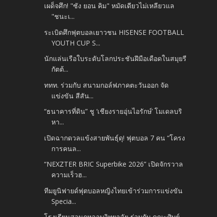
เผด็จศึก! "ซัง ยอน คิม" หมัดเดียวไม่เหลียวแล
"ชนะเ...
ระเบิดศึกฟุตบอลเยาวชน HISENSE FOOTBALL
YOUTH CUP S...
นักแล่นเรือใบระดับโลกประชันฝีมือเดือดในสมุยรี
กัตต้...
ททท. ร่วมกับ สนามกอล์ฟภาคตะวันออก จัด
แข่งขัน สีสัน...
“ธนาคารที่ดิน” ชู ‘เชียงรายอุ่นไอรักษ์’ โมเดลบริ
หา...
เปิดฉากดวลแข้งสายพันธุ์ดุ! ฟุตบอล 7 คน “โครง
การคนล...
“NEXZTER BRIC Superbike 2026” เปิดจักรวาล
ความเร็วฮ...
ทีมยูนิฟายด์ฟุตบอลหญิงไทยเข้าร่วมการแข่งขัน
Specia...
โรงเรียนสวนกุหลาบวิทยาลัย ร่วมกับ คณะศิษย์