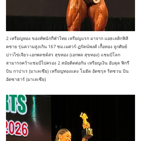
2 เหรียญทอง ของทัพนักกีฬาไทย เหรียญแรก มาจาก แอธเลติกฟิสิ
คชาย รุ่นความสูงเกิน 167 ซม.เมศวร์-ฏรัตน์พงศ์ เกื้อทอง ลูกศิษย์
บ่าวไข่เจียว-เอกพลชด์สร สุขทอง (เอกพล สุขทอง) แชมป์โลก
สามารถคว้าแชมป์ไปครอง 2 สมัยติดต่อกัน เหรียญเงิน อับดุล ฟิกรี
บิน กาปาเร (มาเลเซีย) เหรียญทองแดง โมฮัด อัดซรุล ริดซวน บิน
อัดซาฮาร์ (มาเลเซีย)