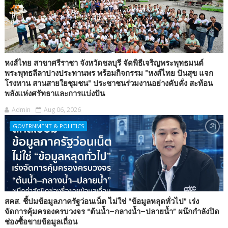
หงส์ไทย สาขาศรีราชา จังหวัดชลบุรี จัดพิธีเจริญพระพุทธมนต์
พระพุทธลีลาปางประทานพร พร้อมกิจกรรม "หงส์ไทย ปันสุข แจก
โรงทาน สานสายใยชุมชน" ประชาชนร่วมงานอย่างคับคั่ง สะท้อน
พลังแห่งศรัทธาและการแบ่งปัน
Admin
Aug 06, 2026
GOVERNMENT & POLITICS
สคส. ชี้ปมข้อมูลภาครัฐว่อนเน็ต ไม่ใช่ “ข้อมูลหลุดทั่วไป” เร่ง
จัดการคุ้มครองครบวงจร “ต้นน้ำ–กลางน้ำ–ปลายน้ำ” ผนึกกำลังปิด
ช่องซื้อขายข้อมูลเถื่อน