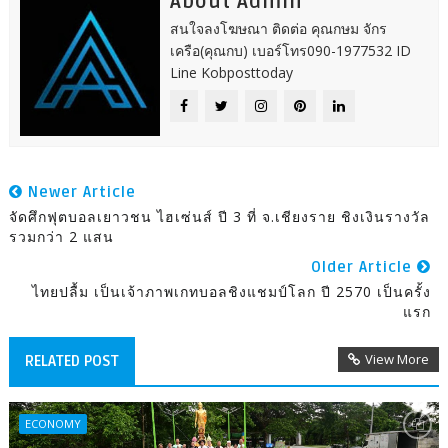
About Admin
สนใจลงโฆษณา ติดต่อ คุณกษม จักร
เครือ(คุณกบ) เบอร์โทร090-1977532 ID
Line Kobposttoday
Newer Article
จัดศึกฟุตบอลเยาวชน ไฮเซ่นส์ ปี 3 ที่ จ.เชียงราย ชิงเงินรางวัล
รวมกว่า 2 แสน
Older Article
ไทยปลื้ม เป็นเจ้าภาพเกทบอลชิงแชมป์โลก ปี 2570 เป็นครั้ง
แรก
View More
RELATED POST
ECONOMY