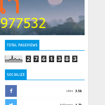
TOTAL PAGEVIEWS
2
7
6
1
3
8
3
SOCIALIZE
3.5k
Likes
1.7k
Followers