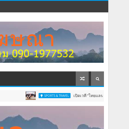
เปิดเวที "ไทยแลนด์ จูเนียร์ แชมเปี้ยนชิพ" 13-16 ส.ค
SPORTS & TRAVEL