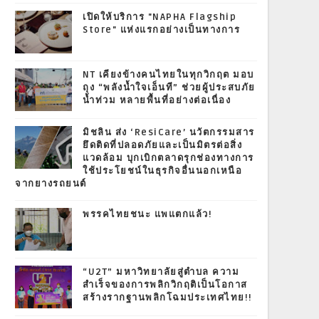
เปิดให้บริการ "NAPHA Flagship
Store" แห่งแรกอย่างเป็นทางการ
NT เคียงข้างคนไทยในทุกวิกฤต มอบ
ถุง “พลังน้ำใจเอ็นที” ช่วยผู้ประสบภัย
น้ำท่วม หลายพื้นที่อย่างต่อเนื่อง
มิชลิน ส่ง ‘ResiCare’ นวัตกรรมสาร
ยึดติดที่ปลอดภัยและเป็นมิตรต่อสิ่ง
แวดล้อม บุกเบิกตลาดรุกช่องทางการ
ใช้ประโยชน์ในธุรกิจอื่นนอกเหนือ
จากยางรถยนต์
พรรคไทยชนะ แพแตกแล้ว!
“U2T” มหาวิทยาลัยสู่ตำบล ความ
สำเร็จของการพลิกวิกฤติเป็นโอกาส
สร้างรากฐานพลิกโฉมประเทศไทย!!