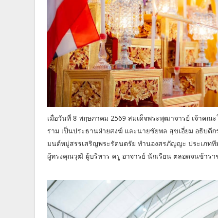
เมื่อวันที่ 8 พฤษภาคม 2569 สมเด็จพระพุฒาจารย์ เจ้า
ราม เป็นประธานฝ่ายสงฆ์ และนายชัยพล สุขเอี่ยม อธิบ
มนต์หมู่สรรเสริญพระรัตนตรัย ทำนองสรภัญญะ ประเภทที
ผู้ทรงคุณวุฒิ ผู้บริหาร ครู อาจารย์ นักเรียน ตลอดจนข้า