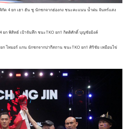
นด์ พิกัด 4 ยก เฮา ฮัน ชู นักชกจากฮ่องกง ชนะคะแนน น้ำฝน จันทร์แสง
 4 ยก พิสิทธ์ เป้าจันทึก ชนะTKO ยก1 กิตติศักดิ์ บุญชัยมิงค์
หนด 6 ยก ไทมอร์ แกน นักชกจากปากีสถาน ชนะTKO ยก1 ศิริชัย เหมือนไข่