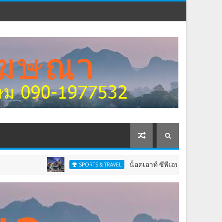
น็อคเอาท์ ซีพีเอฟ มีชัยเหนือ เจิง ยวี่เจี๋ย นักช
SPORTS & TRAVEL