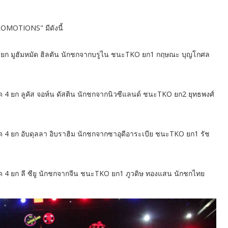
OMOTIONS" มีดังนี้
ำหนด 4 ยก มูฮัมหมัด ฮิลตัน นักชกจากบรูไน ชนะTKO ยก1 กฤษณะ บุญโกศล
 กำหนด 4 ยก ลูคัส จอห์น ดัสติน นักชกจากนิวซีแลนด์ ชนะTKO ยก2 ยุทธพงศ์
กำหนด 4 ยก อับดุลลา อิบราฮิม นักชกจากซาอุดีอาระเบีย ชนะTKO ยก1 รัช
 กำหนด 4 ยก ลี ซียู นักชกจากจีน ชนะTKO ยก1 ภูวดิษ ทองแสน นักชกไทย