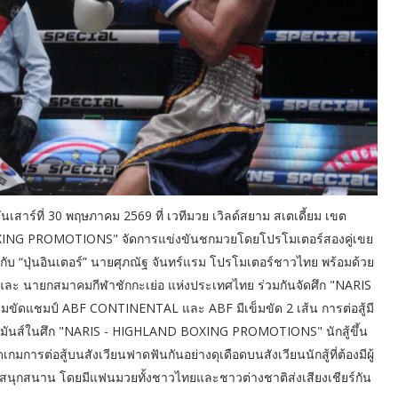
ร์ที่ 30 พฤษภาคม 2569 ที่ เวทีมวย เวิลด์สยาม สเตเดี้ยม เขต
XING PROMOTIONS" จัดการแข่งขันชกมวยโดยโปรโมเตอร์สองคู่เขย
 กับ “ปุ่นอินเตอร์” นายศุภณัฐ จันทร์แรม โปรโมเตอร์ชาวไทย พร้อมด้วย
 และ นายกสมาคมกีฬาชักกะเย่อ แห่งประเทศไทย ร่วมกันจัดศึก "NARIS
ดแชมป์ ABF CONTINENTAL และ ABF มีเข็มขัด 2 เส้น การต่อสู้มี
วามมันส์ในศึก "NARIS - HIGHLAND BOXING PROMOTIONS" นักสู้ขึ้น
กมการต่อสู้บนสังเวียนฟาดฟันกันอย่างดุเดือดบนสังเวียนนักสู้ที่ต้องมีผู้
สนุกสนาน โดยมีแฟนมวยทั้งชาวไทยและชาวต่างชาติส่งเสียงเชียร์กัน