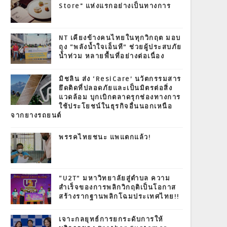
Store" แห่งแรกอย่างเป็นทางการ
NT เคียงข้างคนไทยในทุกวิกฤต มอบ
ถุง “พลังน้ำใจเอ็นที” ช่วยผู้ประสบภัย
น้ำท่วม หลายพื้นที่อย่างต่อเนื่อง
มิชลิน ส่ง ‘ResiCare’ นวัตกรรมสาร
ยึดติดที่ปลอดภัยและเป็นมิตรต่อสิ่ง
แวดล้อม บุกเบิกตลาดรุกช่องทางการ
ใช้ประโยชน์ในธุรกิจอื่นนอกเหนือ
จากยางรถยนต์
พรรคไทยชนะ แพแตกแล้ว!
“U2T” มหาวิทยาลัยสู่ตำบล ความ
สำเร็จของการพลิกวิกฤติเป็นโอกาส
สร้างรากฐานพลิกโฉมประเทศไทย!!
เจาะกลยุทธ์การยกระดับการให้