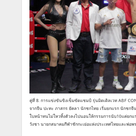
คู่ที่ 8. การแข่งขันขิงเข็มขัดแชมป์ รุ่นมิดเดิลเวท ABF
จากจีน ปะทะ ภาสกร ยัคลา นักชกไทย เริ่มยกแรก นักชกจีนอ
ใบหน้าทนไม่ใหวทิ้งตัวลงไปนอนให้กรรมการนับ10แค่ยกแรกแ
วังชา นายกสมาคมกีฬาชักกะเย่อแห่งประเทศไทยและพ่อพ