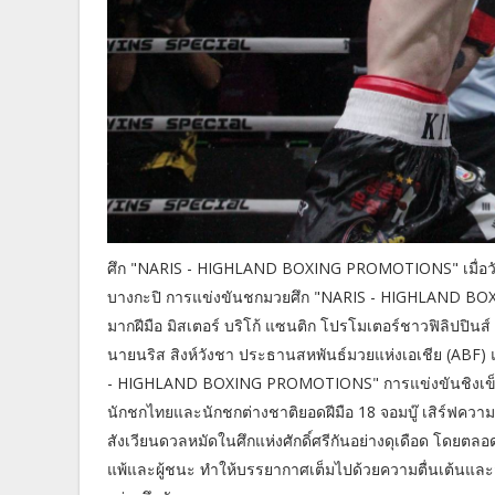
ศึก "NARIS - HIGHLAND BOXING PROMOTIONS" เมื่อวันเสา
บางกะปิ การแข่งขันชกมวยศึก "NARIS - HIGHLAND BO
มากฝีมือ มิสเตอร์ บริโก้ แซนติก โปรโมเตอร์ชาวฟิลิปปินส์
นายนริส สิงห์วังชา ประธานสหพันธ์มวยแห่งเอเชีย (ABF)
- HIGHLAND BOXING PROMOTIONS" การแข่งขันชิงเข็มขั
นักชกไทยและนักชกต่างชาติยอดฝีมือ 18 จอมบู๊ เสิร์ฟค
สังเวียนดวลหมัดในศึกแห่งศักดิ์ศรีกันอย่างดุเดือด โดยตลอดเ
แพ้และผู้ชนะ ทำให้บรรยากาศเต็มไปด้วยความตื่นเต้นและ