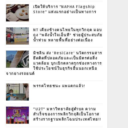
เปิดให้บริการ "NAPHA Flagship
Store" แห่งแรกอย่างเป็นทางการ
NT เคียงข้างคนไทยในทุกวิกฤต มอบ
ถุง “พลังน้ำใจเอ็นที” ช่วยผู้ประสบภัย
น้ำท่วม หลายพื้นที่อย่างต่อเนื่อง
มิชลิน ส่ง ‘ResiCare’ นวัตกรรมสาร
ยึดติดที่ปลอดภัยและเป็นมิตรต่อสิ่ง
แวดล้อม บุกเบิกตลาดรุกช่องทางการ
ใช้ประโยชน์ในธุรกิจอื่นนอกเหนือ
จากยางรถยนต์
พรรคไทยชนะ แพแตกแล้ว!
“U2T” มหาวิทยาลัยสู่ตำบล ความ
สำเร็จของการพลิกวิกฤติเป็นโอกาส
สร้างรากฐานพลิกโฉมประเทศไทย!!