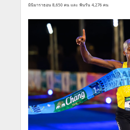
มินิมาราธอน 8,650 คน และ ฟันรัน 4,276 คน