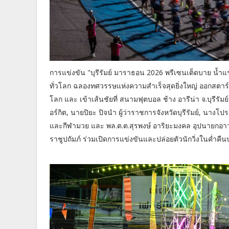
การแข่งขัน "บุรีรัมย์ มาราธอน 2026 พรีเซนเต็ดบาย น้ำแร
ทั่วโลก ฉลองทศวรรษแห่งความสำเร็จสุดยิ่งใหญ่ ออกสตาร์ท 
โลก และ เข้าเส้นชัยที่ สนามฟุตบอล ช้าง อารีน่า จ.บุรีร
อร์กิต, นายปิยะ ปิจนำ ผู้ว่าราชการจังหวัดบุรีรัมย์, นา
และกีฬามวย และ พล.ต.ต.สุรพงษ์ อาริยะมงคล อุปนายก
ราชูปถัมภ์ ร่วมเปิดการแข่งขันและปล่อยตัวนักวิ่งในค่ำคื