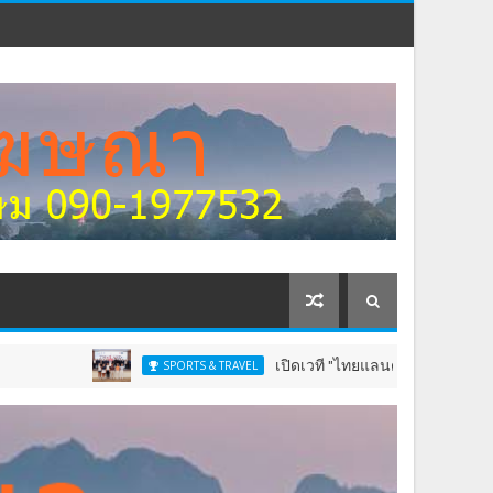
เปิดเวที "ไทยแลนด์ จูเนียร์ แชมเปี้ยนชิพ" 13-16 ส.
SPORTS & TRAVEL