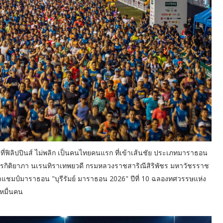
0 ที่ฟิลิปปินส์ ไม่พลิก เป็นคนไทยคนแรก ที่เข้าเส้นชัย ประเภทมาราธอน
ชรกิติยาภา นเรนทิราเทพยวดี กรมหลวงราชสาริณีสิริพัชร มหาวัชรราช
ว้าแชมป์มาราธอน "บุรีรัมย์ มาราธอน 2026" ปีที่ 10 ฉลองทศวรรษแห่ง
 หมื่นคน