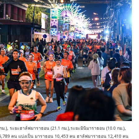
กม.), ระยะฮาล์ฟมาราธอน (21.1 กม.),ระยะมินิมาราธอน (10.0 กม.),
ัน 35,789 คน แบ่งเป็น มาราธอน 10,453 คน ฮาล์ฟมาราธอน 12,410 คน