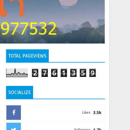
TOTAL PAGEVIEWS
2
7
6
1
3
5
9
SOCIALIZE
3.5k
Likes
1.7k
Followers