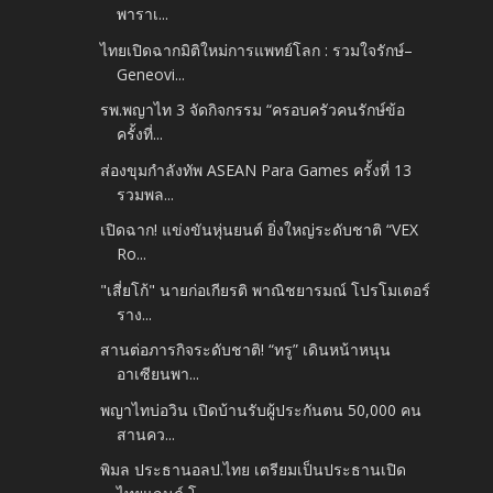
พาราเ...
ไทยเปิดฉากมิติใหม่การแพทย์โลก : รวมใจรักษ์–
Geneovi...
รพ.พญาไท 3 จัดกิจกรรม “ครอบครัวคนรักษ์ข้อ
ครั้งที่...
ส่องขุมกำลังทัพ ASEAN Para Games ครั้งที่ 13
รวมพล...
เปิดฉาก! แข่งขันหุ่นยนต์ ยิ่งใหญ่ระดับชาติ “VEX
Ro...
"เสี่ยโก้" นายก่อเกียรติ พาณิชยารมณ์ โปรโมเตอร์
ราง...
สานต่อภารกิจระดับชาติ! “ทรู” เดินหน้าหนุน
อาเซียนพา...
พญาไทบ่อวิน เปิดบ้านรับผู้ประกันตน 50,000 คน
สานคว...
พิมล ประธานอลป.ไทย เตรียมเป็นประธานเปิด