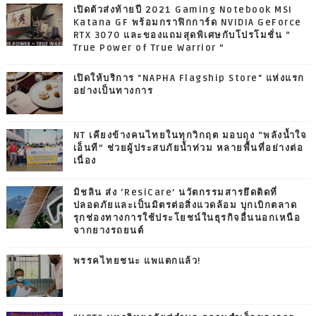
เปิดตัวส่งท้ายปี 2021 Gaming Notebook MSI
Katana GF พร้อมกราฟิกการ์ด NVIDIA GeForce
RTX 3070 และของแถมสุดพิเศษกับโปรโมชั่น “
True Power of True Warrior ”
เปิดให้บริการ "NAPHA Flagship Store" แห่งแรก
อย่างเป็นทางการ
NT เคียงข้างคนไทยในทุกวิกฤต มอบถุง “พลังน้ำใจ
เอ็นที” ช่วยผู้ประสบภัยน้ำท่วม หลายพื้นที่อย่างต่อ
เนื่อง
มิชลิน ส่ง ‘ResiCare’ นวัตกรรมสารยึดติดที่
ปลอดภัยและเป็นมิตรต่อสิ่งแวดล้อม บุกเบิกตลาด
รุกช่องทางการใช้ประโยชน์ในธุรกิจอื่นนอกเหนือ
จากยางรถยนต์
พรรคไทยชนะ แพแตกแล้ว!