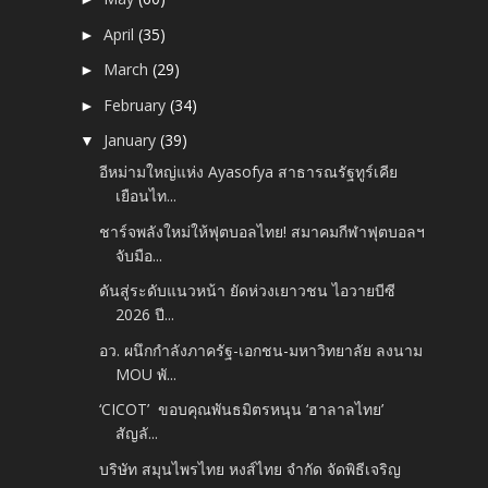
April
(35)
►
March
(29)
►
February
(34)
►
January
(39)
▼
อีหม่ามใหญ่แห่ง Ayasofya สาธารณรัฐทูร์เคีย
เยือนไท...
ชาร์จพลังใหม่ให้ฟุตบอลไทย! สมาคมกีฬาฟุตบอลฯ
จับมือ...
ดันสู่ระดับแนวหน้า ยัดห่วงเยาวชน ไอวายบีซี
2026 ปี...
อว. ผนึกกำลังภาครัฐ-เอกชน-มหาวิทยาลัย ลงนาม
MOU พั...
‘CICOT’ ขอบคุณพันธมิตรหนุน ‘ฮาลาลไทย’
สัญลั...
บริษัท สมุนไพรไทย หงส์ไทย จำกัด จัดพิธีเจริญ