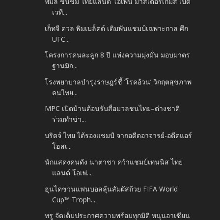
พิมล ชื่นชม ไทยแลนด์ โอเพ่น มาสเตอร์เกมส์ เปิด
เวที...
เก็ทจี ดวล พิมเบล็ตต์ เดิมพันแชมป์เฉพาะกาล ศึก
UFC...
โครงการคนละลูก 8 ปี แห่งความมุ่งมั่น มอบมาตร
ฐานมิก...
โรงพยาบาลบำรุงราษฎร์ชี้ ‘โรคอ้วน’ วิกฤตสุขภาพ
คนไทย...
MPC เปิดบ้านต้อนรับสื่อมวลชนไทย–ต่างชาติ
ร่วมทำข่า...
บริดจ์ ไทย ได้รองแชมป์ จากอดีตอาจารย์-อดีตแอร์
โฮสเ...
นักแสดงคนดัง นาตาชา คว้าแชมป์เทนนิส ไทย
แลนด์ โอเพ่...
ฮุนไดชวนแฟนบอลลุ้นสัมผัสถ้วย FIFA World
Cup™ Troph...
ทรู จัดเต็มประกาศความพร้อมทุกมิติ หนุนอาเซียน