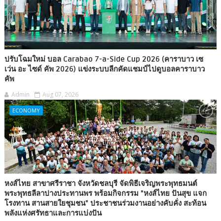
ปรับโฉมใหม่ บอล Carabao 7-a-Side Cup 2026 (คาราบาว เซ
เว่น อะ ไซด์ คัพ 2026) แข่งระบบลีกคัดแชมป์ไปดูบอลคาราบาว
คัพ
Admin
Aug 07, 2026
ECONOMY
หงส์ไทย สาขาศรีราชา จังหวัดชลบุรี จัดพิธีเจริญพระพุทธมนต์
พระพุทธลีลาปางประทานพร พร้อมกิจกรรม "หงส์ไทย ปันสุข แจก
โรงทาน สานสายใยชุมชน" ประชาชนร่วมงานอย่างคับคั่ง สะท้อน
พลังแห่งศรัทธาและการแบ่งปัน