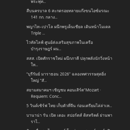
พระพุท...
สืบนครบาล 6 สะกดรอยทลายแก๊งขนไอซ์มรณะ
141 กก. กลาง...
พญาไท–เปาโล ผนึกพรูเด็นเชียล เดินหน้าโมเดล
Triple ...
ไวทัลไลฟ์ ศูนย์ส่งเสริมสุขภาพในเครือ
บำรุงราษฎร์ ผน...
สสส. เปิดศักราชใหม่ ผนึกภาคี ปลุกพลังนักวิ่งหน้า
ให...
“บุรีรัมย์ มาราธอน 2026” ฉลองทศวรรษสุดยิ่ง
ใหญ่ “สั...
สยามสมาคมฯ เชิญชม คอนเสิร์ต“Mozart ·
Requiem: Conc...
5 วินด์เซิร์ฟ ไทย เก็บตัวที่จีน ก่อนเตรียมไล่ล่าเห...
บานาน่า รัน เปิด เดอะ สปอร์ตส์ ดิสทริคต์ ย่านพา
ราไ...