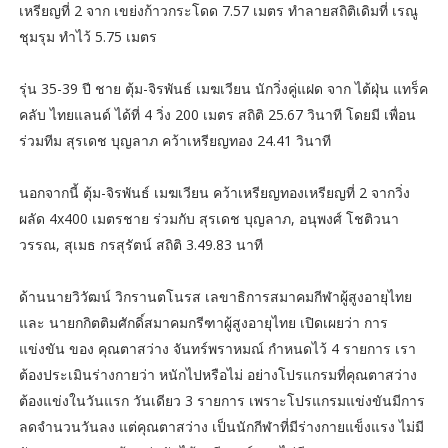
เหรียญที่ 2 จาก เขย่งก้าวกระโดด 7.57 เมตร ทำลายสถิติเดิมที่ เรณู
ชุมรุม ทำไว้ 5.75 เมตร
รุ่น 35-39 ปี ชาย ตุ้ม-จิรพันธ์ เมฆเวียน นักวิ่งคู่แฝด จาก ไต้ฝุ่น แทร็ค
คลับ ไทยแลนด์ ได้ที่ 4 วิ่ง 200 เมตร สถิติ 25.67 วินาที โดยมี เพื่อน
ร่วมทีม สุรเดช บุญลาภ คว้าเหรียญทอง 24.41 วินาที
นอกจากนี้ ตุ้ม-จิรพันธ์ เมฆเวียน คว้าเหรียญทองเหรียญที่ 2 จากวิ่ง
ผลัด 4x400 เมตรชาย ร่วมกับ สุรเดช บุญลาภ, อนุพงศ์ โชติวนา
วรรณ, สุเมธ กรสุรัตน์ สถิติ 3.49.83 นาที
ด้านนายวิวัฒน์ วิกรานตโนรส เลขาธิการสมาคมกีฬาผู้สูงอายุไทย
และ นายกกิตติมศักดิ์สมาคมกรีฑาผู้สูงอายุไทย เปิดเผยว่า การ
แข่งขัน ของ คุณตาสว่าง จันทร์พราหมณ์ กำหนดไว้ 4 รายการ เรา
ต้องประเมินร่างกายว่า หนักไปหรือไม่ อย่างโปรแกรมที่คุณตาสว่าง
ต้องแข่งในวันแรก วันเดียว 3 รายการ เพราะโปรแกรมแข่งขันมีการ
ลดจำนวนวันลง แต่คุณตาสว่าง เป็นนักกีฬาที่มีร่างกายแข็งแรง ไม่มี