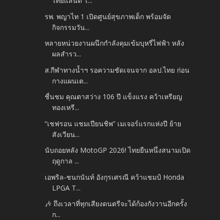
ไทยแลนด์ โ...
รพ. พญาไท 1 เปิดศูนย์สุขภาพเด็ก พร้อมจัด
กิจกรรมวัน...
หลายหน่วยงานผนึกกำลังคุมเข้มบุหรี่ไฟฟ้า หลัง
ผลสำรว...
ส.กีฬาทางน้ำฯ รอความชัดเจนจาก อลป.ไทย ก่อน
กางแผนเต...
ชื่นชม คุณตาสว่าง 106 ปี แข็งแรง คว้าเหรียญ
ทองเหรี...
“เชฟรอน แชมเปียนชิพ” เมเจอร์แรกแห่งปี ย้าย
สังเวียน...
นับถอยหลัง MotoGP 2026! ไทยยืนหนึ่งสนามเปิด
ฤดูกาล ...
เอพริล-ชนกนันท์ อังกุรเศรณี คว้าแชมป์ Honda
LPGA T...
🎶 ถึงเวลาที่ทุกเสียงดนตรีจะได้ก้องกังวานอีกครั้ง
ก...