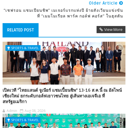
Older Article
“เชฟรอน แชมเปียนชิพ” เมเจอร์แรกแห่งปี ย้ายสังเวียนแข่งขัน
ที่ “เมมโมเรียล พาร์ค กอล์ฟ คอร์ส” ในฮุสตัน
View More
RELATED POST
SPORTS & TRAVEL
เปิดเวที "ไทยแลนด์ จูเนียร์ แชมเปี้ยนชิพ" 13-16 ส.ค.นี้ ณ อัลไพน์
เชียงใหม่ ยกระดับกอล์ฟเยาวชนไทย สู่เส้นทางเอเจจีเอ ที่
สหรัฐอเมริกา
Admin
Aug 08, 2026
SPORTS & TRAVEL