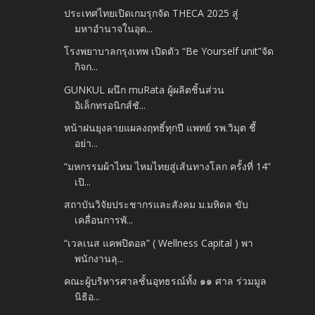
ประเทศไทยเปิดเกมรุกจัด THECA 2025 สู่
มหาอำนาจในอุต...
โรงพยาบาลกรุงเทพ เปิดตัว “Be Yourself unit”จัด
กิจก...
GUNKUL ผนึก muRata ผู้ผลิตชิ้นส่วน
อิเล็กทรอนิกส์ชั...
หน้าฝนยุงลายแผลงฤทธิ์ทุกปี แพทย์ รพ.วิมุต ชี้
อย่า...
“มหกรรมผ้าไหม ไหมไทยสู่เส้นทางโลก ครั้งที่ 14”
เปิ...
สถาบันวิจัยประชากรและสังคม ม.มหิดล ขับ
เคลื่อนการพั...
“เวลเนส แคพปิตอล” ( Wellness Capital ) พา
พนักงานลุ...
คณะผู้บริหารศาลชั้นอุทธรณ์ทั้ง ๑๑ ศาล ร่วมมูล
นิธิอ...