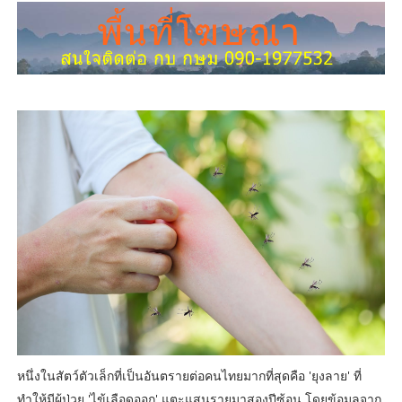
หนึ่งในสัตว์ตัวเล็กที่เป็นอันตรายต่อคนไทยมากที่สุดคือ 'ยุงลาย' ที่
ทำให้มีผู้ป่วย 'ไข้เลือดออก' แตะแสนรายมาสองปีซ้อน โดยข้อมูลจาก