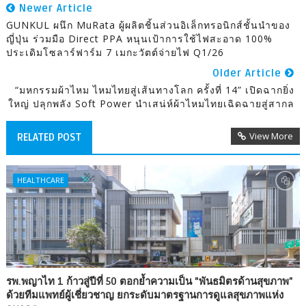
Newer Article
GUNKUL ผนึก MuRata ผู้ผลิตชิ้นส่วนอิเล็กทรอนิกส์ชั้นนำของ
ญี่ปุ่น ร่วมมือ Direct PPA หนุนเป้าการใช้ไฟสะอาด 100%
ประเดิมโซลาร์ฟาร์ม 7 เมกะวัตต์จ่ายไฟ Q1/26
Older Article
“มหกรรมผ้าไหม ไหมไทยสู่เส้นทางโลก ครั้งที่ 14” เปิดฉากยิ่ง
ใหญ่ ปลุกพลัง Soft Power นำเสน่ห์ผ้าไหมไทยเฉิดฉายสู่สากล
View More
RELATED POST
HEALTHCARE
รพ.พญาไท 1 ก้าวสู่ปีที่ 50 ตอกย้ำความเป็น "พันธมิตรด้านสุขภาพ”
ด้วยทีมแพทย์ผู้เชี่ยวชาญ ยกระดับมาตรฐานการดูแลสุขภาพแห่ง