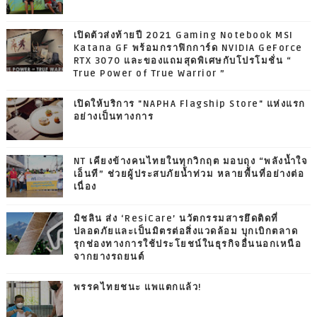
เปิดตัวส่งท้ายปี 2021 Gaming Notebook MSI
Katana GF พร้อมกราฟิกการ์ด NVIDIA GeForce
RTX 3070 และของแถมสุดพิเศษกับโปรโมชั่น “
True Power of True Warrior ”
เปิดให้บริการ "NAPHA Flagship Store" แห่งแรก
อย่างเป็นทางการ
NT เคียงข้างคนไทยในทุกวิกฤต มอบถุง “พลังน้ำใจ
เอ็นที” ช่วยผู้ประสบภัยน้ำท่วม หลายพื้นที่อย่างต่อ
เนื่อง
มิชลิน ส่ง ‘ResiCare’ นวัตกรรมสารยึดติดที่
ปลอดภัยและเป็นมิตรต่อสิ่งแวดล้อม บุกเบิกตลาด
รุกช่องทางการใช้ประโยชน์ในธุรกิจอื่นนอกเหนือ
จากยางรถยนต์
พรรคไทยชนะ แพแตกแล้ว!