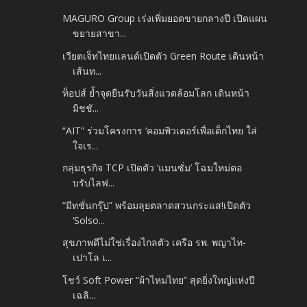
MAGURO Group เร่งเพิ่มยอดขายกลางปี เปิดแผน
ขยายสาขา...
เวียตเจ็ทไทยแลนด์เปิดตัว Green Route เดินหน้า
เส้นท...
ท็อปส์ ย้ำจุดยืนรับวันสิ่งแวดล้อมโลก เดินหน้า
มิชชั...
“AIT” ร่วมโครงการ ‘คอมพิวเตอร์เพื่อเด็กไทย ใส่
ใจเร...
กลุ่มธุรกิจ TCP เปิดตัว ‘แมนซั่ม’ โฉมใหม่ตอ
บรับไลฟ...
“มีทชั่นกรุ๊ป” พร้อมลุยตลาดสวนกระแส!เปิดตัว
‘Solso...
สุขภาพดีไม่ใช่เรื่องไกลตัว เครือ รพ. พญาไท-
เปาโล เ...
โชว์ Soft Power “ผ้าไหมไทย” สุดยิ่งใหญ่แห่งปี
เฉลิ...