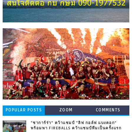
POPULAR POSTS
ZOOM
COMMENTS
“ชาการ์ร่า” คว้าแชมป์ “ลิฟ กอล์ฟ แบงคอก”
พร้อมพา FIREBALLS คว้าแชมป์ทีมเป็นครั้งแรก