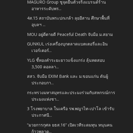
MAGURO Group ชูจุดยืนตัวจริงแบรนด์ร้าน
อาหารระดับพร...
4ส.15 สถาบันพระปกเกล้า ลุยอีสาน ศึกษาพื้นที่
อุบลฯ ...
MOU อยู่ดีตายดี Peaceful Death จับมือ ม.สยาม
GUNKUL เร่งเครื่องบุกตลาดแบตเตอรี่และอิน
เวอร์เตอร์...
YLG ชี้ทองคำระยะยาวแข็งแกร่ง ลุ้นทดสอบ
3,500 ดอลลา...
สสว. จับมือ EXIM Bank และ ม.ขอนแก่น ดันผู้
ประกอบกา...
กระทรวงมหาสมุทรและประมงร่วมกับสหกรณ์การ
ประมงแห่งชา...
3 โรงพยาบาล ในเครือ รพ.พญาไท-เปาโล เข้ารับ
ประกาศนี...
“มวยการกุศล ยธส.16” เปิดเวทีระดมทุน หนุนคน
ก้าวพลาด...