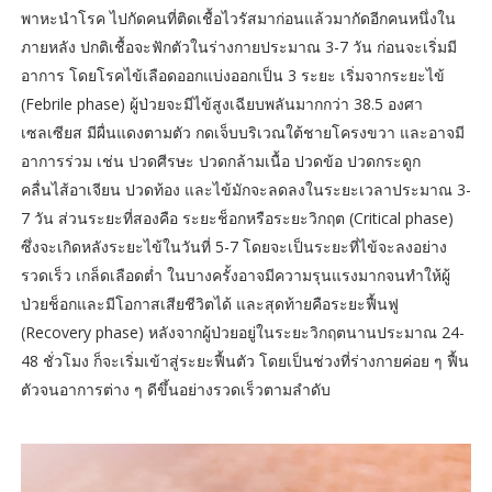
พาหะนำโรค ไปกัดคนที่ติดเชื้อไวรัสมาก่อนแล้วมากัดอีกคนหนึ่งใน
ภายหลัง ปกติเชื้อจะฟักตัวในร่างกายประมาณ 3-7 วัน ก่อนจะเริ่มมี
อาการ โดยโรคไข้เลือดออกแบ่งออกเป็น 3 ระยะ เริ่มจากระยะไข้
(Febrile phase) ผู้ป่วยจะมีไข้สูงเฉียบพลันมากกว่า 38.5 องศา
เซลเซียส มีผื่นแดงตามตัว กดเจ็บบริเวณใต้ชายโครงขวา และอาจมี
อาการร่วม เช่น ปวดศีรษะ ปวดกล้ามเนื้อ ปวดข้อ ปวดกระดูก
คลื่นไส้อาเจียน ปวดท้อง และไข้มักจะลดลงในระยะเวลาประมาณ 3-
7 วัน ส่วนระยะที่สองคือ ระยะช็อกหรือระยะวิกฤต (Critical phase)
ซึ่งจะเกิดหลังระยะไข้ในวันที่ 5-7 โดยจะเป็นระยะที่ไข้จะลงอย่าง
รวดเร็ว เกล็ดเลือดต่ำ ในบางครั้งอาจมีความรุนแรงมากจนทำให้ผู้
ป่วยช็อกและมีโอกาสเสียชีวิตได้ และสุดท้ายคือระยะฟื้นฟู
(Recovery phase) หลังจากผู้ป่วยอยู่ในระยะวิกฤตนานประมาณ 24-
48 ชั่วโมง ก็จะเริ่มเข้าสู่ระยะฟื้นตัว โดยเป็นช่วงที่ร่างกายค่อย ๆ ฟื้น
ตัวจนอาการต่าง ๆ ดีขึ้นอย่างรวดเร็วตามลำดับ