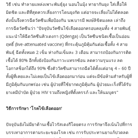
วิธี เช่น ทำลายแหล่งเพาะพันธุ์ยุง นอนในมุ้ง ทายากันยุง ใส่เสื้อให้
มิดชิด และดีที่สุดควรเลี่ยงการโดนยุงกัด แต่อาจจะเลี่ยงไม่ได้ตลอด
ดังนั้นจึงควรฉีดวัคซีนเพื่อป้องกัน นพ.บารมี พงษ์ลิขิตมงคล เล่าถึง
การฉีดวัคซีนว่า "ปัจจุบันวัคซีนไข้เลือดออกครอบคลุมทั้ง 4 สายพันธุ์
แนะนำให้ฉีดวัคซีนคิวเดงกา (Qdenga) เป็นวัคซีนชนิดเชื้อเป็นอ่อน
ฤทธิ์ (live-attenuated vaccine) ที่กระตุ้นภูมิคุ้มกันต่อเชื้อทั้ง 4 สาย
พันธุ์ ฉีดทั้งหมด 2 เข็ม ห่างกันเข็มละ 3 เดือน สามารถป้องกันการติด
เชื้อได้ 80% อีกทั้งยังป้องกันภาวะแทรกซ้อน ลดความรุนแรง ลด
โอกาสช็อกได้ถึง 90% ซึ่งตัววัคซีนสามารถฉีดได้ตั้งแต่อายุ 4 – 60 ปี
ทั้งผู้ที่เคยและไม่เคยเป็นไข้เลือดออกมาก่อน แต่จะมีข้อห้ามสำหรับผู้ที่
มีภูมิคุ้มกันบกพร่อง เช่น ผู้ป่วยที่ใช้ยากดภูมิคุ้มกัน ผู้ป่วยมะเร็งที่ได้รับ
ยาเคมีบำบัด ผู้ป่วย HIV รวมถึงหญิงที่ตั้งครรภ์ และให้นมบุตร"
วิธีการรักษา 'โรคไข้เลือดออก'
ปัจจุบันยังไม่มียาต้านเชื้อไวรัสเดงกีโดยตรง การรักษาจึงเน้นไปที่การ
บรรเทาอาการตามระยะของโรค เช่น การรับประทานยาแก้ปวดลด