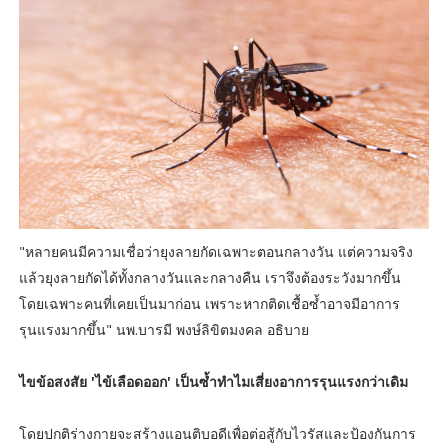
"หลายคนมีความเชื่อว่ายุงลายกัดเฉพาะตอนกลางวัน แต่ความจริง
แล้วยุงลายกัดได้ทั้งกลางวันและกลางคืน เราจึงต้องระวังมากขึ้น
โดยเฉพาะคนที่เคยเป็นมาก่อน เพราะหากติดเชื้อซ้ำอาจมีอาการ
รุนแรงมากขึ้น" นพ.บารมี พงษ์ลิขิตมงคล อธิบาย
ไขข้อสงสัย 'ไข้เลือดออก' เป็นซ้ำทำไมเสี่ยงอาการรุนแรงกว่าเดิม
โดยปกติร่างกายจะสร้างแอนติบอดีเพื่อต่อสู้กับไวรัสและป้องกันการ