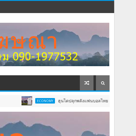
ฮุนไดปลุกพลังแฟนบอลไทย รวมพลเชียร์ “ช้างศึก” ลุยเ
ECONOMY