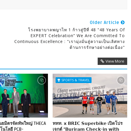
Older Article
โรงพยาบาลพญาไท 1 ก้าวสู่ปีที่ 48 "48 Years Of
EXPERT Celebration” We Are Committed To
Continuous Excellence : "เรามุ่งมั่นสู่ความเป็นเลิศทาง
ด้านการรักษาอย่างต่อเนื่อง"
View More
SPORTS & TRAVEL
ันธมิตรจัดทัพใหญ่ THECA
ททท. 𝘅 𝗕𝗥𝗜𝗖 𝗦𝘂𝗽𝗲𝗿𝗯𝗶𝗸𝗲 เปิดโปร
โนโลยี PCB-
เจกต์ “𝗕𝘂𝗿𝗶𝗿𝗮𝗺 𝗖𝗵𝗲𝗰𝗸-𝗶𝗻 𝘄𝗶𝘁𝗵