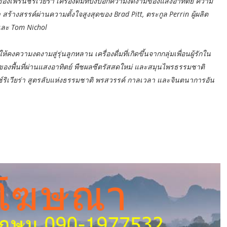
เฟรนช์ริเวียร่า เครื่องดื่มที่บ่งบอกความงดงามของแสงอาทิตย์ ความ
า สร้างสรรค์ผ่านความตั้งใจสูงสุดของ Brad Pitt, ตระกูล Perrin ผู้ผลิต
 และ Tom Nichol
วามงดงามสู่รุ่นลูกหลาน เครื่องดื่มที่เกิดขึ้นจากกลุ่มเพื่อนผู้รักใน
์ของพื้นที่ผ่านแสงอาทิตย์ พืชผลซีตรัสสดใหม่ และสมุนไพรธรรมชาติ
ช์ริเวียร่า สูตรลับแห่งธรรมชาติ พรสวรรค์ กาลเวลา และจินตนาการอัน