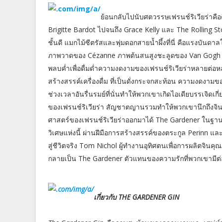
ย้อนกลับไปนับศตวรรษเฟรนช์ริเวียร่าคือด
Brigitte Bardot ไปจนถึง Grace Kelly และ The Rolling St
ชั้นดี แมกไม้ซีตรัสและพุ่มดอกสายน้ำผึ้งที่นี่ คือแรงบ
ภาพวาดของ Cézanne ภาพต้นสนสูงชะลูดของ Van Gogh ไป
พลบค่ำเพื่อดื่มด่ำความงดงามของเฟรนช์ริเวียร่าหลายต่อหล
สร้างสรรค์เครื่องดื่ม ที่เป็นดั่งกระจกสะท้อน ความงดงามขอ
ช่วงเวลาอันรื่นรมย์ที่นั่นทำให้พวกเขาเกิดไอเดียบรรเจิดเก
ของเฟรนช์ริเวียร่า สัญชาตญานรวมทำให้พวกเขานึกถึงจิน ซ
ศาสตร์ของเฟรนช์ริเวียร่าออกมาได้ The Gardener ในฐาน
วิเศษแห่งนี้ ผ่านฝีมือการสร้างสรรค์ของตระกูล Perinn แ
สู่ชีวิตจริง Tom Nichol ผู้ทำงานอุทิศตนเพื่อการผลิตจินคุ
กลายเป็น The Gardener ตัวแทนของความรักที่พวกเขามีต่อเฟรน
เกี่ยวกับ THE GARDENER GIN