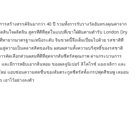
รสร้างสรรค์จินมากว่า 40 ปี รวมทั้งการรับรางวัลอันทรงคุณค่าจาก
ตัดสินใจผลิตจิน สูตรที่ดีที่สุดในแบบที่เขาใฝ่ฝันตามตำรับ London Dry
ที่หายากมาตรฐานเหนือระดับ จินขวดนี้จึงเต็มเปี่ยมไปด้วย รสชาติที่
นสู่ความเป็นคลาสสิคของจิน ผสมผสานทั้งความบริสุทธิ์ของรสชาติ
รคัดเลือกส่วนผสมที่ดีที่สุดจากส้มซีตรัสคุณภาพ ผ่านกระบวนการ
ละมีการหยิบเอากลิ่นหอม ของผลจูนิเปอร์ ลิโคไรซ์ แองเจลิกา และ
หม่ แอบซ่อนความสดชื่นของส้มตระกูลซีตรัสทั้งเกรปฟุตสีชมพู เลมอน
เอาไว้อย่างลงตัว