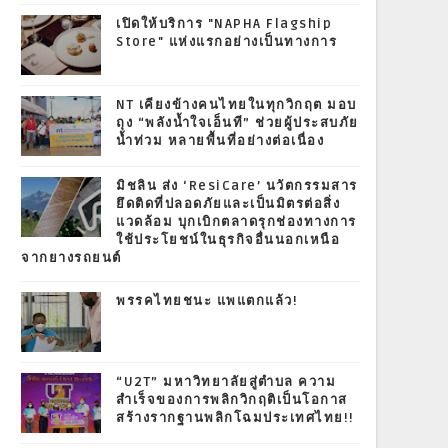
เปิดให้บริการ "NAPHA Flagship
Store" แห่งแรกอย่างเป็นทางการ
NT เคียงข้างคนไทยในทุกวิกฤต มอบ
ถุง “พลังน้ำใจเอ็นที” ช่วยผู้ประสบภัย
น้ำท่วม หลายพื้นที่อย่างต่อเนื่อง
มิชลิน ส่ง ‘ResiCare’ นวัตกรรมสาร
ยึดติดที่ปลอดภัยและเป็นมิตรต่อสิ่ง
แวดล้อม บุกเบิกตลาดรุกช่องทางการ
ใช้ประโยชน์ในธุรกิจอื่นนอกเหนือ
จากยางรถยนต์
พรรคไทยชนะ แพแตกแล้ว!
“U2T” มหาวิทยาลัยสู่ตำบล ความ
สำเร็จของการพลิกวิกฤติเป็นโอกาส
สร้างรากฐานพลิกโฉมประเทศไทย!!