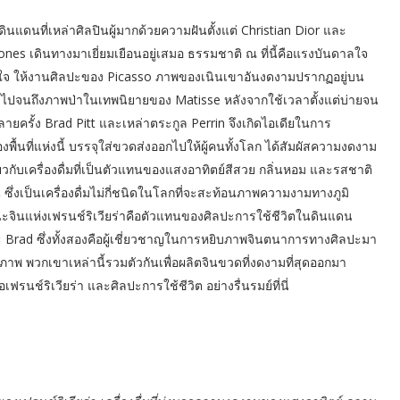
ินแดนที่เหล่าศิลปินผู้มากด้วยความฝันตั้งแต่ Christian Dior และ
ones เดินทางมาเยี่ยมเยือนอยู่เสมอ ธรรมชาติ ณ ที่นี้คือแรงบันดาลใจ
ันดาลใจ ให้งานศิลปะของ Picasso ภาพของเนินเขาอันงดงามปรากฏอยู่บน
จนถึงภาพป่าในเทพนิยายของ Matisse หลังจากใช้เวลาตั้งแต่บ่ายจน
ายครั้ง Brad Pitt และเหล่าตระกูล Perrin จึงเกิดไอเดียในการ
งพื้นที่แห่งนี้ บรรจุใส่ขวดส่งออกไปให้ผู้คนทั้งโลก ได้สัมผัสความงดงาม
ี่ยวกับเครื่องดื่มที่เป็นตัวแทนของแสงอาทิตย์สีสวย กลิ่นหอม และรสชาติ
ึ่งเป็นเครื่องดื่มไม่กี่ชนิดในโลกที่จะสะท้อนภาพความงามทางภูมิ
ะจินแห่งเฟรนช์ริเวียร่าคือตัวแทนของศิลปะการใช้ชีวิตในดินแดน
ละ Brad ซึ่งทั้งสองคือผู้เชี่ยวชาญในการหยิบภาพจินตนาการทางศิลปะมา
ณภาพ พวกเขาเหล่านี้รวมตัวกันเพื่อผลิตจินขวดที่งดงามที่สุดออกมา
ช์ริเวียร่า และศิลปะการใช้ชีวิต อย่างรื่นรมย์​ที่นี่