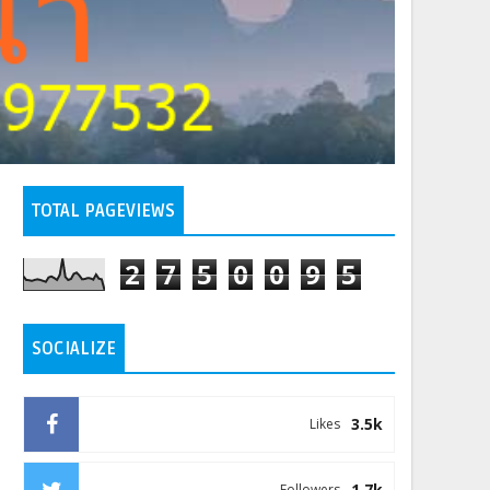
TOTAL PAGEVIEWS
2
7
5
0
0
9
5
SOCIALIZE
3.5k
Likes
1.7k
Followers