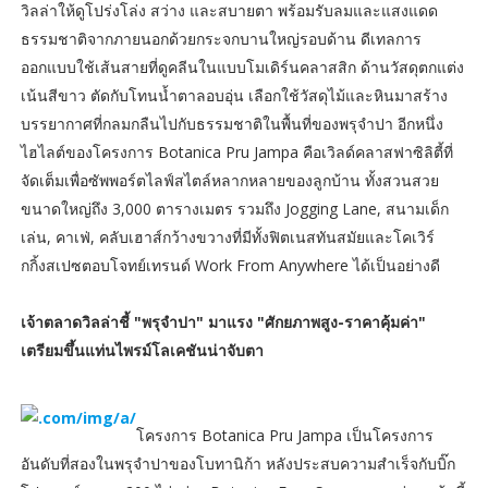
วิลล่าให้ดูโปร่งโล่ง สว่าง และสบายตา พร้อมรับลมและแสงแดด
ธรรมชาติจากภายนอกด้วยกระจกบานใหญ่รอบด้าน ดีเทลการ
ออกแบบใช้เส้นสายที่ดูคลีนในแบบโมเดิร์นคลาสสิก ด้านวัสดุตกแต่ง
เน้นสีขาว ตัดกับโทนน้ำตาลอบอุ่น เลือกใช้วัสดุไม้และหินมาสร้าง
บรรยากาศที่กลมกลืนไปกับธรรมชาติในพื้นที่ของพรุจำปา อีกหนึ่ง
ไฮไลต์ของโครงการ Botanica Pru Jampa คือเวิลด์คลาสฟาซิลิตี้ที่
จัดเต็มเพื่อซัพพอร์ตไลฟ์สไตล์หลากหลายของลูกบ้าน ทั้งสวนสวย
ขนาดใหญ่ถึง 3,000 ตารางเมตร รวมถึง Jogging Lane, สนามเด็ก
เล่น, คาเฟ่, คลับเฮาส์กว้างขวางที่มีทั้งฟิตเนสทันสมัยและโคเวิร์
กกิ้งสเปซตอบโจทย์เทรนด์ Work From Anywhere ได้เป็นอย่างดี
เจ้าตลาดวิลล่าชี้ "พรุจำปา" มาแรง "ศักยภาพสูง-ราคาคุ้มค่า"
เตรียมขึ้นแท่นไพรม์โลเคชันน่าจับตา
โครงการ Botanica Pru Jampa เป็นโครงการ
อันดับที่สองในพรุจำปาของโบทานิก้า หลังประสบความสำเร็จกับบิ๊ก