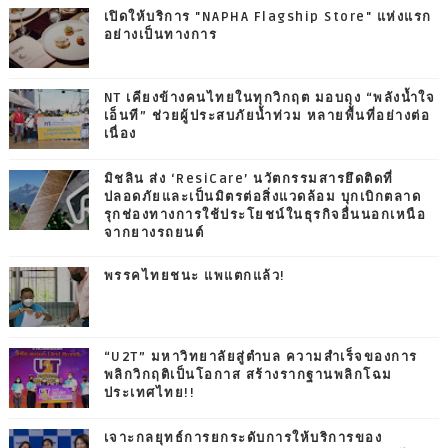
เปิดให้บริการ "NAPHA Flagship Store" แห่งแรก
อย่างเป็นทางการ
NT เคียงข้างคนไทยในทุกวิกฤต มอบถุง “พลังน้ำใจ
เอ็นที” ช่วยผู้ประสบภัยน้ำท่วม หลายพื้นที่อย่างต่อ
เนื่อง
มิชลิน ส่ง ‘ResiCare’ นวัตกรรมสารยึดติดที่
ปลอดภัยและเป็นมิตรต่อสิ่งแวดล้อม บุกเบิกตลาด
รุกช่องทางการใช้ประโยชน์ในธุรกิจอื่นนอกเหนือ
จากยางรถยนต์
พรรคไทยชนะ แพแตกแล้ว!
“U2T” มหาวิทยาลัยสู่ตำบล ความสำเร็จของการ
พลิกวิกฤติเป็นโอกาส สร้างรากฐานพลิกโฉม
ประเทศไทย!!
เจาะกลยุทธ์การยกระดับการให้บริการของ