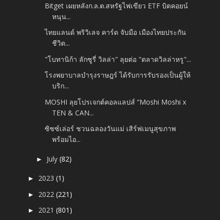
Bitget เผยหลังก.ล.ต.สหรัฐไฟเขียว ETF บิตคอยน์
หนุน...
ไทยแลนด์ พริวิเลจ คาร์ด จับมือ เมืองไทยประกัน
ชีวิต...
"โบทานิก้า ลักซูรี่ วิลล่า" ลุยต่อ "ตลาดวิลล่าหรู"...
โรงพยาบาลบำรุงราษฎร์ ได้รับการรับรองเป็นผู้ให้
บริก...
MOSHI ลุยโปรเจกต์คอลแลปส์ “Moshi Moshi x
TEN & CAN...
ซิซซ์เล่อร์ ชวนฉลองวันแม่ เสิร์ฟเมนูสุขภาพ
พร้อมไอ...
July
(82)
►
2023
(1)
►
2022
(221)
►
2021
(801)
►