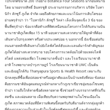
โปรเจกต์ขนาด 200 ไร่อย่าง Botanica Four Seasons มาก่อนหน้านี้
โดย นายอรรถสิทธิ์ อินทรชูติ ประธานกรรมการบริหาร บริษัท โบทา
นิก้า ลักซูรี่ ภูเก็ต จำกัด เผยถึงศักยภาพและแนวโน้มการเติบโตของ
ย่านพรุจำปา ว่า "โบทานิก้า ลักซูรี่ วิลล่า เล็งเห็นจุดแข็ง 3 ข้อ ของ
พื้นที่พรุจำปา ข้อแรกคือทำเลที่ทิศเหนือของโครงการใกล้กับสนามบิน
นานาชาติภูเก็ตเพียง 15 นาที มอบความสะดวกสบายให้ลูกค้าที่ต้อง
เดินทางไปกรุงเทพฯ หรือต่างประเทศบ่อย ๆ นอกจากนี้ ยังเชื่อมต่อกับ
ถนนสายหลักที่เดินทางไปยังไลฟ์สไตล์ฮับและแลนด์มาร์กสำคัญของ
ภูเก็ตได้อย่างสะดวกสบาย รอบโครงการแวดล้อมไปด้วยแหล่งไลฟ์
สไตล์ แหล่งท่องเที่ยว โรงพยาบาลชั้นนำ และโรงเรียนนานาชาติ
อาทิ โรงพยาบาลบำรุงราษฎร์ โรงเรียนนานาชาติ UWC เป็นต้น
และยังอยู่ใกล้กับ Thanyapura Sports & Health Resort เหมาะกับ
นักลงทุนที่ซื้อเพื่อปล่อยเช่าหรืออยู่อาศัยเองเป็นบ้านหลังที่สอง ข้อสอง
คือธรรมชาติอันอุดมสมบูรณ์ท่ามกลางวิวภูเขาเขียวชอุ่มของโซนพรุ
จำปา รวมถึงใกล้หาดชื่อดังหลายหาด ซึ่งช่วยสร้างบรรยากาศที่ร่มรื่น
สดชื่น และผ่อนคลาย เมื่อเทียบกับความพลุกพล่านในโซนเมืองใน
ภูเก็ต สภาพแวดล้อมที่มีความพิเศษนี้สอดรับกับดีมานด์จากกลุ่มลูกค้า
ที่ต้องการความเป็นส่วนตัวในเอ็กซ์คลูซีฟคอมมูนิตี้ และข้อสุดท้าย