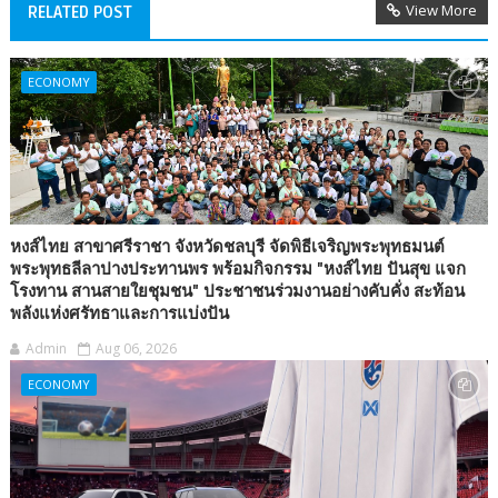
View More
RELATED POST
ECONOMY
หงส์ไทย สาขาศรีราชา จังหวัดชลบุรี จัดพิธีเจริญพระพุทธมนต์
พระพุทธลีลาปางประทานพร พร้อมกิจกรรม "หงส์ไทย ปันสุข แจก
โรงทาน สานสายใยชุมชน" ประชาชนร่วมงานอย่างคับคั่ง สะท้อน
พลังแห่งศรัทธาและการแบ่งปัน
Admin
Aug 06, 2026
ECONOMY