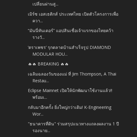
เปลี่ยนผ่านสู...
เมิร์ซ เอสเธติกส์ ประเทศไทย เปิดตัวโครงการเพื่อ
ควา...
“มันนี่ทันเดอร์” แอปสินเชื่อเจ้าแรกของไทยคว้า
รางวั...
‘ตราเพชร’ รุกตลาดบ้านสำเร็จรูป DIAMOND
MODULAR HOU...
🔥🔥 BREAKING 🔥🔥
เฉลิมฉลองวันของแม่ ที่ Jim Thompson, A Thai
Restau...
Eclipse Mainnet เปิดให้นักพัฒนาใช้งานแล้ว!!
พร้อมเ...
กลับมาอีกครั้ง ยิ่งใหญ่กว่าเดิม! K-Engineering
Wor...
"ธนาคารที่ดิน" ร่วมสรุปแนวทางแถลงผลงาน 1 ปี
รองนาย...