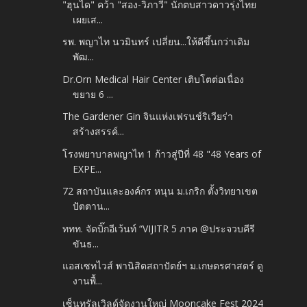
"ฮุนได" คว้า "สอง-วิภาวี" นักตบสาวดาวรุ่งไทย
เผยเส...
รพ. พญาไท นวมินทร์ เปลี่ยน...ให้ดีขึ้นกว่าเดิม
พัฒ...
Dr.Orn Medical Hair Center เติบโตต่อเนื่อง
ขยาย 6 ...
The Gardener Gin จินแห่งเฟรนช์ริเวียร่า
สร้างสรรค์...
โรงพยาบาลพญาไท 1 ก้าวสู่ปีที่ 48 "48 Years of
EXPE...
72 สถาบันและองค์กร หนุน ม.เกริก ตั้งวิทยาเขต
ปัตตาน...
ททท. จัดบิ๊กอีเว้นท์ “VIJITR 5 ภาค @ประจวบคีรี
ขันธ...
แอสเซทไวส์ พานิสิตสถาปัตย์ฯ ม.เกษตรศาสตร์ ดู
งานพื้...
เซ็นทรัลเวิลด์จัดงานใหญ่ Mooncake Fest 2024