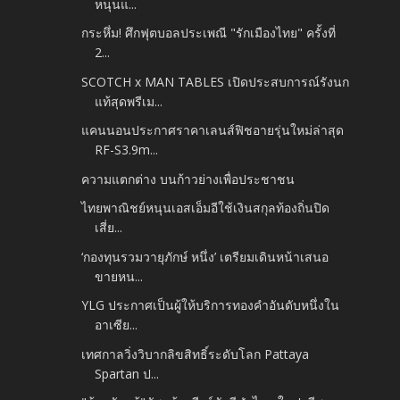
หนุนแ...
กระหึ่ม! ศึกฟุตบอลประเพณี "รักเมืองไทย" ครั้งที่
2...
SCOTCH x MAN TABLES เปิดประสบการณ์รังนก
แท้สุดพรีเม...
แคนนอนประกาศราคาเลนส์ฟิชอายรุ่นใหม่ล่าสุด
RF-S3.9m...
ความแตกต่าง บนก้าวย่างเพื่อประชาชน
ไทยพาณิชย์หนุนเอสเอ็มอีใช้เงินสกุลท้องถิ่นปิด
เสี่ย...
‘กองทุนรวมวายุภักษ์ หนึ่ง’ เตรียมเดินหน้าเสนอ
ขายหน...
YLG ประกาศเป็นผู้ให้บริการทองคำอันดับหนึ่งใน
อาเซีย...
เทศกาลวิ่งวิบากลิขสิทธิ์ระดับโลก Pattaya
Spartan ป...