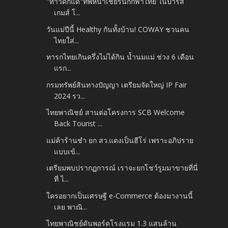
"ท้าวดักแด้"ทัพหน้าเชียร์นักกีฬาไทย ในปารีส
เกมส์ โ...
วันแม่ปีนี้ Healthy กันทั้งบ้าน! COWAY ชวนคน
ไทยใส่...
ทารกไทยเกินครึ่งไม่ได้กิน น้ำนมแม่ ช่วง 6 เดือน
แรก...
กรมทรัพย์สินทางปัญญา เตรียมจัดใหญ่ IP Fair
2024 รว...
ไทยพาณิชย์ สานต่อโครงการ SCB Welcome
Back Tourist ...
แม่ค้าร้านชำ ยก สว.แดงเป็นฮีโร่ เพราะอภิปราย
แบบเข้...
เตรียมพบปรากฏการณ์ เราจะยกโชว์รูมมาขายที่นี่
ที่ ไ...
ใครอยากเป็นเศรษฐี e-Commerce ต้องมางานนี้
เลย พาณิ...
ไทยพาณิชย์ดันพอร์ตโรงแรม 1.3 แสนล้าน