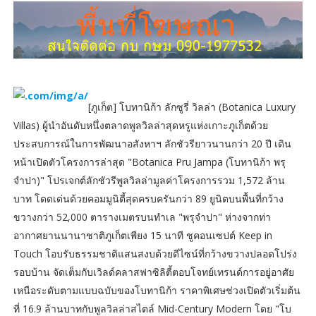
[ภูเก็ต] โบทานิก้า ลักซูรี่ วิลล่า (Botanica Luxury
Villas) ผู้นำอันดับหนึ่งตลาดพูลวิลล่าสุดหรูแห่งเกาะภูเก็ตด้วย
ประสบการณ์ในการพัฒนาอสังหาฯ ลักชัวรียาวนานกว่า 20 ปี เดิน
หน้าเปิดตัวโครงการล่าสุด "Botanica Pru Jampa (โบทานิก้า พรุ
จำปา)" โปรเจกต์ลักชัวรีพูลวิลล่ามูลค่าโครงการรวม 1,572 ล้าน
บาท โดดเด่นด้วยคอมมูนิตี้สุดครบครันกว่า 89 ยูนิตบนพื้นที่กว้าง
ขวางกว่า 52,000 ตารางเมตรบนทำเล "พรุจำปา" ห่างจากท่า
อากาศยานนานาชาติภูเก็ตเพียง 15 นาที ชูคอนเซปต์ Keep in
Touch โอบรับธรรมชาติแสนสงบด้วยดีไซน์ที่กว้างขวางปลอดโปร่ง
รอบบ้าน จัดเต็มกับเวิลด์คลาสฟาซิลิตี้ตอบโจทย์เทรนด์การอยู่อาศัย
เหนือระดับตามแบบฉบับของโบทานิก้า ราคาพิเศษช่วงเปิดตัวเริ่มต้น
ที่ 16.9 ล้านบาทกับพูลวิลล่าสไตล์ Mid-Century Modern โดย "โบ