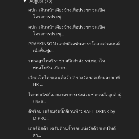
August
(73)
▼
คปภ. เดินหน้าเคียงข้างเพื่อประชาชนเปิด
โครงการประชุ...
คปภ. เดินหน้าเคียงข้างเพื่อประชาชนเปิด
โครงการประชุ...
PRAYKINSON แอปพลิเคชันคาราโอเกะสวดมนต์
เพื่อฟื้นฟูผ...
รพ.พญาไทศรีราชา ผนึกกำลัง รพ.พญาไท
พหลโยธิน เปิดบร...
เวียตเจ็ทไทยแลนด์คว้า 2 รางวัลยอดเยี่ยมจากเวที
HR ...
ไทยพาณิชย์ออกมาตรการเร่งด่วนช่วยเหลือลูกค้าผู้
ประส...
ดีพร้อม เตรียมจัดบิ๊กอีเวนท์ “CRAFT DRINK by
DIPRO...
เดอร์มิสต้า เซรั่มต้านริ้วรอยแห่งวัยด้วยเปปไทด์
สา...