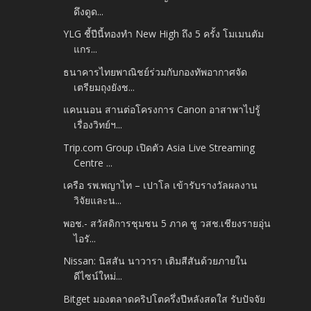
ดึงดูด...
YLG ชี้ปีนี้ทองทำ New High ถึง 5 ครั้ง โมเมนตัม
แกร...
ธนาคารไทยพาณิชย์ร่วมกับกองทัพอากาศจัด
เตรียมถุงยังช...
แคนนอน สานต่อโครงการ Canon อาสาพาไปรู้
เรื่องวิทย์ฯ...
Trip.com Group เปิดตัว Asia Live Streaming
Centre ...
เครือ รพ.พญาไท – เปาโล เข้ารับรางวัลผลงาน
วิจัยและน...
พอช.- สวัสดิการชุมชน 5 ภาค ชู วสช.เชียงรายอุ่น
ไอรั...
Nissan: นิสสัน นาวารา เติมสีสันด้วยภายใน
ดีไซน์ใหม่...
Bitget มองตลาดคริปโตครึ่งปีหลังสดใส รับปัจจัย