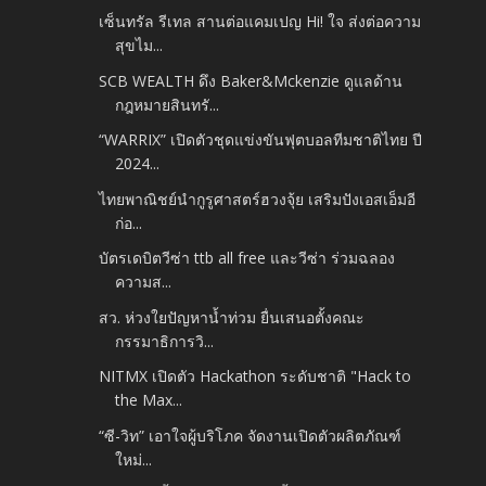
เซ็นทรัล รีเทล สานต่อแคมเปญ Hi! ใจ ส่งต่อความ
สุขไม...
SCB WEALTH ดึง Baker&Mckenzie ดูแลด้าน
กฎหมายสินทรั...
“WARRIX” เปิดตัวชุดแข่งขันฟุตบอลทีมชาติไทย ปี
2024...
ไทยพาณิชย์นำกูรูศาสตร์ฮวงจุ้ย เสริมปังเอสเอ็มอี
ก่อ...
บัตรเดบิตวีซ่า ttb all free และวีซ่า ร่วมฉลอง
ความส...
สว. ห่วงใยปัญหาน้ำท่วม ยื่นเสนอตั้งคณะ
กรรมาธิการวิ...
NITMX เปิดตัว Hackathon ระดับชาติ "Hack to
the Max...
“ซี-วิท” เอาใจผู้บริโภค จัดงานเปิดตัวผลิตภัณฑ์
ใหม่...