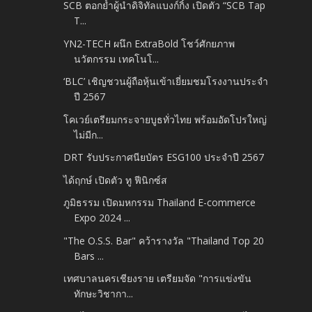
SCB ตอกย้ำผู้นำดิจิทัลแบงก์กิ้ง เปิดตัว “SCB Tap
T...
YN2-TECH ผนึก ExtraBold โชว์ศักยภาพ
นวัตกรรม เทคโนโ...
‘BLC’ เชิญชวนผู้ถือหุ้นเข้าเยี่ยมชมโรงงานประจำ
ปี 2567
โคเวย์เตรียมกระจายบูธทั่วไทย พร้อมอัดโปรใหญ่
ไม่มีก...
DRT รับประกาศนียบัตร ESG100 ประจำปี 2567
ได้ฤกษ์ เปิดตัว ทู ฟีนิกซ์ส
ภูมิธรรม เปิดมหกรรม Thailand E-commerce
Expo 2024 ...
"The O.S.S. Bar" คว้ารางวัล "Thailand Top 20
Bars ...
เทศบาลนครเชียงราย เตรียมจัด "การแข่งขัน
ทักษะวิชากา...