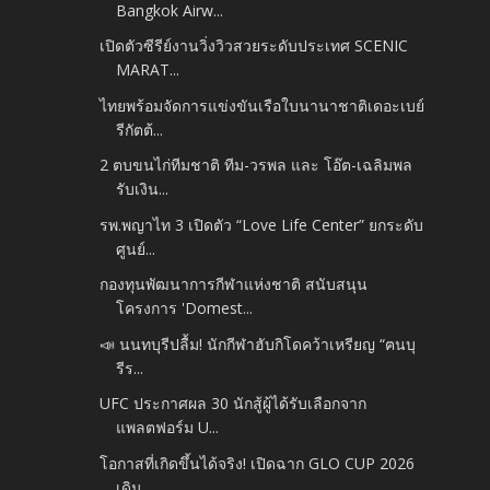
Bangkok Airw...
เปิดตัวซีรีย์งานวิ่งวิวสวยระดับประเทศ SCENIC
MARAT...
ไทยพร้อมจัดการแข่งขันเรือใบนานาชาติเดอะเบย์
รีกัตต้...
2 ตบขนไก่ทีมชาติ ทีม-วรพล และ โอ๊ต-เฉลิมพล
รับเงิน...
รพ.พญาไท 3 เปิดตัว “Love Life Center” ยกระดับ
ศูนย์...
กองทุนพัฒนาการกีฬาแห่งชาติ สนับสนุน
โครงการ 'Domest...
📣 นนทบุรีปลื้ม! นักกีฬาฮับกิโดคว้าเหรียญ “ฅนบุ
รีร...
UFC ประกาศผล 30 นักสู้ผู้ได้รับเลือกจาก
แพลตฟอร์ม U...
โอกาสที่เกิดขึ้นได้จริง! เปิดฉาก GLO CUP 2026
เดิน...