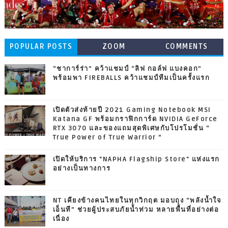
POPULAR POSTS
ZOOM
COMMENTS
“ชาการ์ร่า” คว้าแชมป์ “ลิฟ กอล์ฟ แบงคอก”
พร้อมพา FIREBALLS คว้าแชมป์ทีมเป็นครั้งแรก
เปิดตัวส่งท้ายปี 2021 Gaming Notebook MSI
Katana GF พร้อมกราฟิกการ์ด NVIDIA GeForce
RTX 3070 และของแถมสุดพิเศษกับโปรโมชั่น “
True Power of True Warrior ”
เปิดให้บริการ "NAPHA Flagship Store" แห่งแรก
อย่างเป็นทางการ
NT เคียงข้างคนไทยในทุกวิกฤต มอบถุง “พลังน้ำใจ
เอ็นที” ช่วยผู้ประสบภัยน้ำท่วม หลายพื้นที่อย่างต่อ
เนื่อง