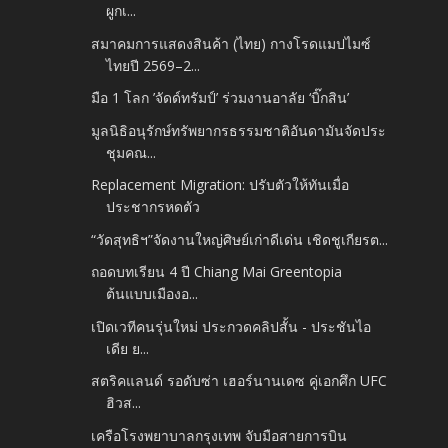
ผูกเ...
สมาคมการแสดงสินค้า (ไทย) กางโรดแมปไมซ์
ไทยปี 2569–2...
มือ 1 โลก ’จัดด์ทรัมป์’ ร่วมงานอาลัย ‘บิ๊กสิน’
มูลนิธิอนุรักษ์ทรัพยากรธรรมชาติอันดามันจัดประ
ชุมคณ...
Replacement Migration: ปรับตัวให้ทันเมื่อ
ประชากรหดตัว
“วัดสุทธิฯ”จัดงานใหญ่ศิษย์เก่าดีเด่น เชิดชูเกียรต...
ถอดบทเรียน 4 ปี Chiang Mai Greentopia
ต้นแบบเมืองอ...
เปิดเวทีคนรุ่นใหม่ ประกวดคลิปสั้น - ประชันไอ
เดีย ย...
สตริคแลนด์ รอดับซ่า เฮอร์นานเดซ คู่เอกศึก UFC
ฮิวส...
เครือโรงพยาบาลกรุงเทพ จับมือสายการบิน