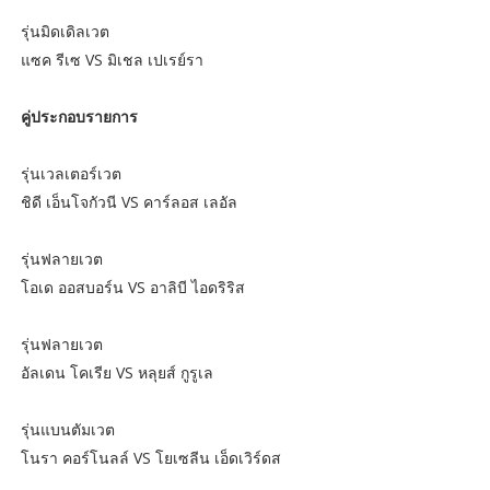
รุ่นมิดเดิลเวต
แซค รีเซ VS มิเชล เปเรย์รา
คู่ประกอบรายการ
รุ่นเวลเตอร์เวต
ชิดี เอ็นโจกัวนี VS คาร์ลอส เลอัล
รุ่นฟลายเวต
โอเด ออสบอร์น VS อาลิบี ไอดริริส
รุ่นฟลายเวต
อัลเดน โคเรีย VS หลุยส์ กูรูเล
รุ่นแบนตัมเวต
โนรา คอร์โนลล์ VS โยเซลีน เอ็ดเวิร์ดส