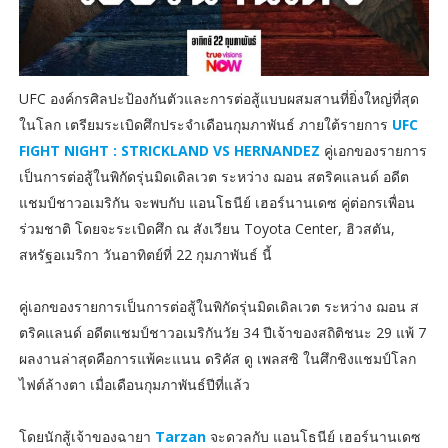
UFC องค์กรศิลปะป้องกันตัวและการต่อสู้แบบผสมสานที่ยิ่งใหญ่ที่สุด
ในโลก เตรียมระเบิดศึกประจำเดือนกุมภาพันธ์ ภายใต้รายการ
UFC
FIGHT NIGHT : STRICKLAND VS HERNANDEZ
คู่เอกของรายการ
เป็นการต่อสู้ในพิกัดรุ่นมิดเดิลเวต ระหว่าง ฌอน สตริคแลนด์ อดีต
แชมป์ชาวอเมริกัน จะพบกับ แอนโธนีย์ เฮอร์นานเดซ คู่ต่อกรเพื่อน
ร่วมชาติ โดยจะระเบิดศึก ณ สังเวียน Toyota Center, ฮิวสตัน,
สหรัฐอเมริกา วันอาทิตย์ที่ 22 กุมภาพันธ์ นี้
คู่เอกของรายการเป็นการต่อสู้ในพิกัดรุ่นมิดเดิลเวต ระหว่าง ฌอน ส
ตริคแลนด์ อดีตแชมป์ชาวอเมริกันวัย 34 ปีเจ้าของสถิติชนะ 29 แพ้ 7
ผลงานล่าสุดคือการแพ้คะแนน ดริคัส ดู เพลสซิ ในศึกชิงแชมป์โลก
ไฟต์ล้างตา เมื่อเดือนกุมภาพันธ์ปีที่แล้ว
โดยนักสู้เจ้าของฉายา
Tarzan
จะดวลกับ แอนโธนีย์ เฮอร์นานเดซ