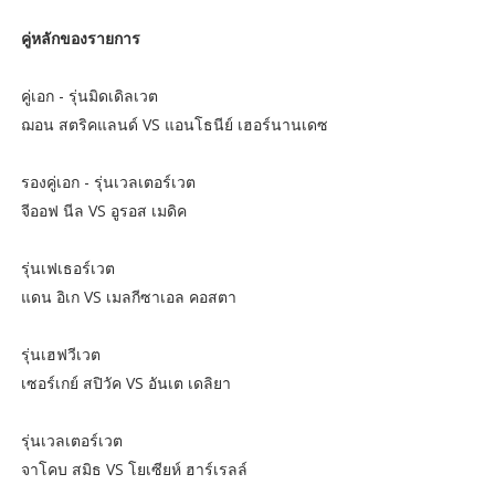
คู่หลักของรายการ
คู่เอก - รุ่นมิดเดิลเวต
ฌอน สตริคแลนด์ VS แอนโธนีย์ เฮอร์นานเดซ
รองคู่เอก - รุ่นเวลเตอร์เวต
จีออฟ นีล VS อูรอส เมดิค
รุ่นเฟเธอร์เวต
แดน อิเก VS เมลกีซาเอล คอสตา
รุ่นเฮฟวีเวต
เซอร์เกย์ สปิวัค VS อันเต เดลิยา
รุ่นเวลเตอร์เวต
จาโคบ สมิธ VS โยเซียห์ ฮาร์เรลล์