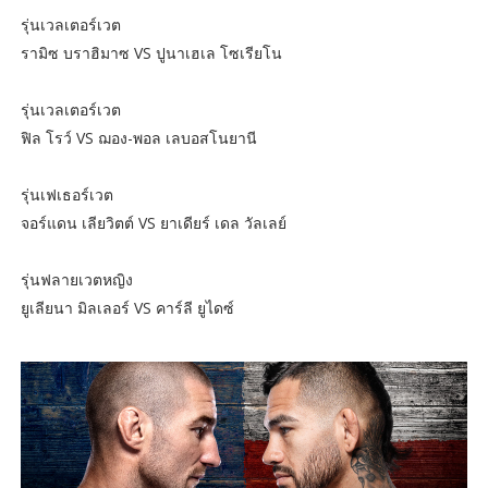
รุ่นเวลเตอร์เวต
รามิซ บราฮิมาซ VS ปูนาเฮเล โซเรียโน
รุ่นเวลเตอร์เวต
ฟิล โรว์ VS ฌอง-พอล เลบอสโนยานี
รุ่นเฟเธอร์เวต
จอร์แดน เลียวิตต์ VS ยาเดียร์ เดล วัลเลย์
รุ่นฟลายเวตหญิง
ยูเลียนา มิลเลอร์ VS คาร์ลี ยูไดซ์