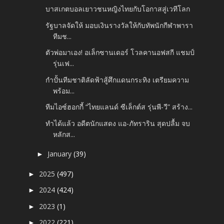
บาสเกตบอลเยาวชนหญิงไทยกับโอกาสสู่เวทีโลก
รัฐบาลจัดให้ มอบเงินรางวัลให้กับทัพนักกีฬาพารา
ทีมช...
ตัวพ่อมาเอง! อเล็กซานเดอร์ โวลคานอฟสกี แชมป์
รุ่นเฟ...
กำปั้นทีมชาติลัดฟ้าสู้ศึกแดนกระทิง เตรียมความ
พร้อม...
ทีมไอซ์ฮอกกี้ “ไทยแลนด์ ซีเล็กต์ส รุ่นพี-วี” สร้าง...
ทำได้แล้ว อดีตนักแสดง แอ-ภัทราริน สุดปลื้ม จบ
หลักส...
January
(39)
►
2025
(497)
►
2024
(424)
►
2023
(1)
►
2022
(221)
►