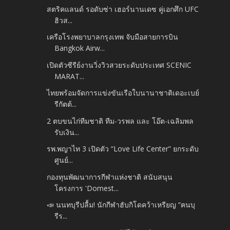
สตริคแลนด์ รอดับซ่า เฮอร์นานเดซ คู่เอกศึก UFC
ฮิวส...
เครือโรงพยาบาลกรุงเทพ จับมือสายการบิน
Bangkok Airw...
เปิดตัวซีรีย์งานวิ่งวิวสวยระดับประเทศ SCENIC
MARAT...
ไทยพร้อมจัดการแข่งขันเรือใบนานาชาติเดอะเบย์
รีกัตต้...
2 ตบขนไก่ทีมชาติ ทีม-วรพล และ โอ๊ต-เฉลิมพล
รับเงิน...
รพ.พญาไท 3 เปิดตัว “Love Life Center” ยกระดับ
ศูนย์...
กองทุนพัฒนาการกีฬาแห่งชาติ สนับสนุน
โครงการ 'Domest...
📣 นนทบุรีปลื้ม! นักกีฬาฮับกิโดคว้าเหรียญ “ฅนบุ
รีร...