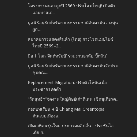
โครงการคนละลูกปี 2569 ปรับโฉมใหญ่! เปิดตัว
แอมบาสเด...
มูลนิธิอนุรักษ์ทรัพยากรธรรมชาติอันดามันวางทุ่น
ผูกเ...
สมาคมการแสดงสินค้า (ไทย) กางโรดแมปไมซ์
ไทยปี 2569–2...
มือ 1 โลก ’จัดด์ทรัมป์’ ร่วมงานอาลัย ‘บิ๊กสิน’
มูลนิธิอนุรักษ์ทรัพยากรธรรมชาติอันดามันจัดประ
ชุมคณ...
Replacement Migration: ปรับตัวให้ทันเมื่อ
ประชากรหดตัว
“วัดสุทธิฯ”จัดงานใหญ่ศิษย์เก่าดีเด่น เชิดชูเกียรต...
ถอดบทเรียน 4 ปี Chiang Mai Greentopia
ต้นแบบเมืองอ...
เปิดเวทีคนรุ่นใหม่ ประกวดคลิปสั้น - ประชันไอ
เดีย ย...