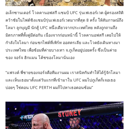
อเล็กซานเดอร์ โวลคานอฟสกี แชมป์ UFC รุ่นเฟเธอร์เวต ผู้ครองสถิติ
คว้าชัยในไฟต์ชิงแชมป์รุ่นเฟเธอร์เวตมากที่สุด 8 ครั้ง ให้สัมภาษณ์ถึง
โลมา ลูกบุญมี นักสู้ UFC หนึ่งเดียวจากประเทศไทย หลังถูกถามถึง
มิตรภาพที่ทั้งคู่มีต่อกัน เนื่องจากก่อนหน้านี้ โวลคานอฟสกี เคยไปให้
กำลังใจโลมา ก่อนชกไฟต์ที่เพิร์ท ออสตรเลีย และโวคยังเดินทางมา
ประเทศไทย เพื่อซ้อมที่ค่ายบางเทา จ.ภูเก็ตอยู่บ่อยครั้ง ซึ่งเป็นค่าย
ของ จอร์จ ฮิกแมน โค้ชของโลมานั่นเอง
“แฟรงค์ พี่ชายของจอร์จคือทีมงานผม เราสนิทกันทำให้ได้รู้จักโลมา
และเห็นเธอมาตั้งแต่วันแรกที่เข้ามาใน UFC ผมไปภูเก็ตก็เจอเธอ
บ่อยๆ ใช่ตอน UFC PERTH ผมก็ไปหาเธอตอนซ้อม”