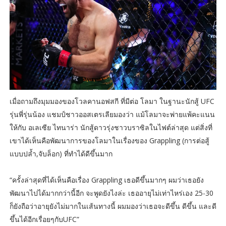
เมื่อถามถึงมุมมองของโวลคานอฟสกี ที่มีต่อ โลมา ในฐานะนักสู้ UFC
รุ่นพี่รุ่นน้อง แชมป์ชาวออสเตรเลียมองว่า แม้โลมาจะพ่ายแพ้คะแนน
ให้กับ อเลเซีย ไทนาร่า นักสู้ดาวรุ่งชาวบราซิลในไฟต์ล่าสุด แต่สิ่งที่
เขาได้เห็นคือพัฒนาการของโลมาในเรื่องของ Grappling (การต่อสู้
แบบปล้ำ,จับล็อก) ที่ทำได้ดีขึ้นมาก
“ครั้งล่าสุดที่ได้เห็นคือเรื่อง Grappling เธอดีขึ้นมากๆ ผมว่าเธอยัง
พัฒนาไปได้มากกว่านี้อีก จะพูดยังไงล่ะ เธออายุไม่เท่าไหร่เอง 25-30
ก็ยังถือว่าอายุยังไม่มากในเส้นทางนี้ ผมมองว่าเธอจะดีขึ้น ดีขึ้น และดี
ขึ้นได้อีกเรื่อยๆกับUFC”