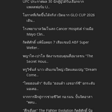
UFC ประกาศผล 30 นักสู้ผู้ได้รับเลือกจาก
แพลตฟอร์ม U...
โอกาสที่เกิดขึ้นได้จริง! เปิดฉาก GLO CUP 2026
เดิน...
โรงพยาบาลวัฒโนสถ Cancer Hospital ร่วมมือ
Mayo Clin...
กิตติศักดิ์ แพ้น็อคยก 7 เสียแชมป์ ABF Super
Welter...
พญาไท-เปาโล จัดงานขอบคุณสื่อมวลชน “The
Secret Hous...
ทรูวิชั่นส์ นาว เดินเกมใหญ่ เปิดแคมเปญ “Dream
Come...
“ไทยฮอนด้า” จับมือ “ฮอนด้า เอชอาร์ซี” ยกระดับ
มอเตอ...
จากการฝึกสู่การช่วยชีวิต! กอ.รมน. ปั้นจิตอาสา
“พคบ...
"ศึกเดือด" The Fighter Evolution กิตติศักดิ์ ป้อ