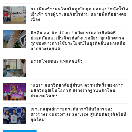
NT เคียงข้างคนไทยในทุกวิกฤต มอบถุง “พลังน้ำใจ
เอ็นที” ช่วยผู้ประสบภัยน้ำท่วม หลายพื้นที่อย่างต่อ
เนื่อง
มิชลิน ส่ง ‘ResiCare’ นวัตกรรมสารยึดติดที่
ปลอดภัยและเป็นมิตรต่อสิ่งแวดล้อม บุกเบิกตลาด
รุกช่องทางการใช้ประโยชน์ในธุรกิจอื่นนอกเหนือ
จากยางรถยนต์
พรรคไทยชนะ แพแตกแล้ว!
“U2T” มหาวิทยาลัยสู่ตำบล ความสำเร็จของการ
พลิกวิกฤติเป็นโอกาส สร้างรากฐานพลิกโฉม
ประเทศไทย!!
เจาะกลยุทธ์การยกระดับการให้บริการของ
Brother Customer Service สู่แต้มต่อธุรกิจไอที
ยุคใหม่