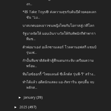
งก...
*🧸 Take Toys® ส่งความสุขรับต้นปีด้วยคอลเลก
ชัน "Lu...
บาสเกตบอลเยาวชนหญิงไทยกับโอกาสสู่เวทีโลก
รัฐบาลจัดให้ มอบเงินรางวัลให้กับทัพนักกีฬาพารา
ทีมช...
ตัวพ่อมาเอง! อเล็กซานเดอร์ โวลคานอฟสกี แชมป์
รุ่นเฟ...
กำปั้นทีมชาติลัดฟ้าสู้ศึกแดนกระทิง เตรียมความ
พร้อม...
ทีมไอซ์ฮอกกี้ “ไทยแลนด์ ซีเล็กต์ส รุ่นพี-วี” สร้าง...
ทำได้แล้ว อดีตนักแสดง แอ-ภัทราริน สุดปลื้ม จบ
หลักส...
January
(39)
►
2025
(497)
►