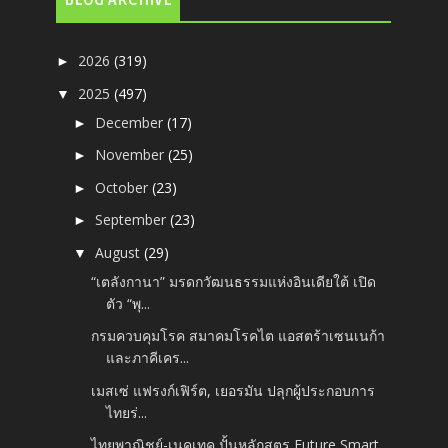
BLOG ARCHIVE
2026
(319)
►
2025
(497)
▼
December
(17)
►
November
(25)
►
October
(23)
►
September
(23)
►
August
(29)
▼
“เตลังกานา” มรดกวัฒนธรรมแห่งอินเดียใต้ เปิด
ตัว “พุ...
กรมควบคุมโรค สมาคมโรคไต แอสตร้าเซนเนก้า
และภาคีเคร...
เมสเซ่ แฟรงก์เฟิร์ต, เยอรมัน ปลุกผู้ประกอบการ
ไทยร่...
ไทยพาณิชย์-เนคเทค ปั้นหลักสูตร Future Smart