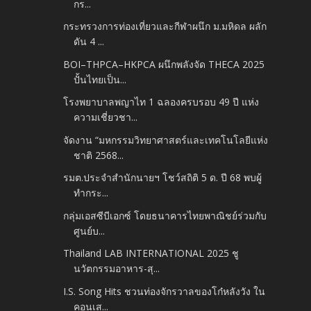
กร...
กระทรวงการท่องเที่ยวและกีฬาผนึก ม.มหิดล ผลัก
ดัน 4 ...
BOI–THPCA–HKPCA ผนึกพลังจัด THECA 2025
ปั้นไทยเป็น...
โรงพยาบาลพญาไท 1 ฉลองครบรอบ 49 ปี แห่ง
ความเชี่ยวชา...
จัดงาน “มหกรรมวิทยาศาสตร์และเทคโนโลยีแห่ง
ชาติ 2568...
รมต.ประจำสำนักนายฯ โชว์สถิติ 5 ด. ปี 68 พบผู้
ทำกระ...
กลุ่มเอสซีบีเอกซ์ โดยธนาคารไทยพาณิชย์ร่วมกับ
ศูนย์บ...
Thailand LAB INTERNATIONAL 2025 ชู
นวัตกรรมอาหาร-สุ...
I.S. Song Hits ชวนท่องจักรวาลของโก๋หลังวัง ใน
คอนเส...