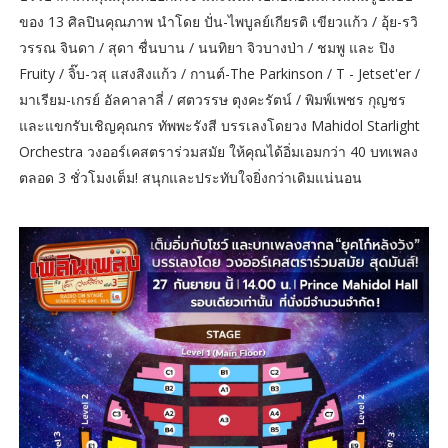
ของ 13 ศิลปินคุณภาพ นำโดย ปั่น-ไพบูลย์เกียรติ เขียวแก้ว / อุ้ย-รวิ
วรรณ จินดา / สุดา ชื่นบาน / นนทิยา จิวบางป่า / ชมพู และ ปิง
Fruity / จิ๊บ-วสุ แสงสิงแก้ว / กานต์-The Parkinson / T - Jetset'er /
มาเรียม-เกรย์ อัลคาลาลี่ / ศตวรรษ ตุงคะรัตน์ / พิมพ์เพชร กุญชร
และแขกรับเชิญคุณกร ทัพพะรังสี บรรเลงโดยวง Mahidol Starlight
Orchestra วงออร์เคสตราร่วมสมัย ให้คุณได้อิ่มเอมกว่า 40 บทเพลง
ตลอด 3 ชั่วโมงเต็ม! สนุกและประทับใจยิ่งกว่าเดิมแน่นอน