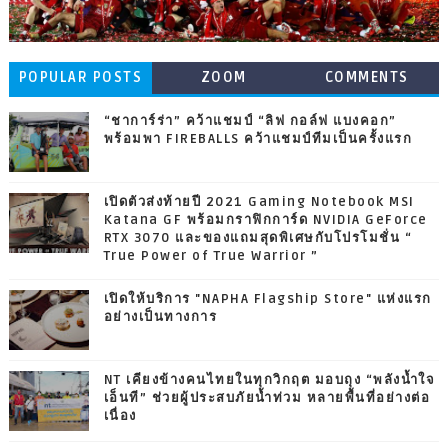
POPULAR POSTS
ZOOM
COMMENTS
“ชาการ์ร่า” คว้าแชมป์ “ลิฟ กอล์ฟ แบงคอก”
พร้อมพา FIREBALLS คว้าแชมป์ทีมเป็นครั้งแรก
เปิดตัวส่งท้ายปี 2021 Gaming Notebook MSI
Katana GF พร้อมกราฟิกการ์ด NVIDIA GeForce
RTX 3070 และของแถมสุดพิเศษกับโปรโมชั่น “
True Power of True Warrior ”
เปิดให้บริการ "NAPHA Flagship Store" แห่งแรก
อย่างเป็นทางการ
NT เคียงข้างคนไทยในทุกวิกฤต มอบถุง “พลังน้ำใจ
เอ็นที” ช่วยผู้ประสบภัยน้ำท่วม หลายพื้นที่อย่างต่อ
เนื่อง