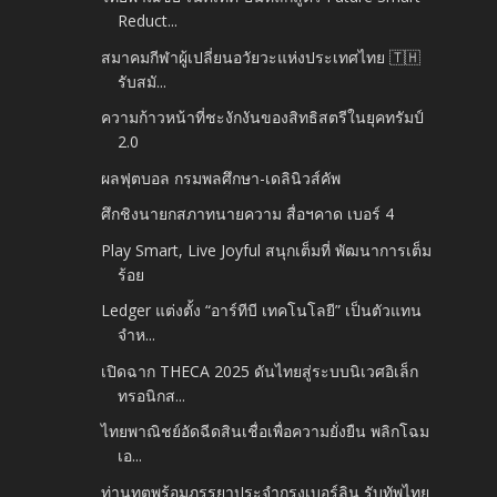
Reduct...
สมาคมกีฬาผู้เปลี่ยนอวัยวะแห่งประเทศไทย 🇹🇭
รับสมั...
ความก้าวหน้าที่ชะงักงันของสิทธิสตรีในยุคทรัมป์
2.0
ผลฟุตบอล กรมพลศึกษา-เดลินิวส์คัพ
ศึกชิงนายกสภาทนายความ สื่อฯคาด เบอร์ 4
Play Smart, Live Joyful สนุกเต็มที่ พัฒนาการเต็ม
ร้อย
Ledger แต่งตั้ง “อาร์ทีบี เทคโนโลยี” เป็นตัวแทน
จำห...
เปิดฉาก THECA 2025 ดันไทยสู่ระบบนิเวศอิเล็ก
ทรอนิกส...
ไทยพาณิชย์อัดฉีดสินเชื่อเพื่อความยั่งยืน พลิกโฉม
เอ...
ท่านทูตพร้อมภรรยาประจำกรุงเบอร์ลิน รับทัพไทย