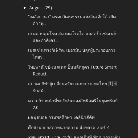
August
(29)
▼
“เตลังกานา” มรดกวัฒนธรรมแห่งอินเดียใต้ เปิด
ตัว “พุ...
กรมควบคุมโรค สมาคมโรคไต แอสตร้าเซนเนก้า
และภาคีเคร...
เมสเซ่ แฟรงก์เฟิร์ต, เยอรมัน ปลุกผู้ประกอบการ
ไทยร่...
ไทยพาณิชย์-เนคเทค ปั้นหลักสูตร Future Smart
Reduct...
สมาคมกีฬาผู้เปลี่ยนอวัยวะแห่งประเทศไทย 🇹🇭
รับสมั...
ความก้าวหน้าที่ชะงักงันของสิทธิสตรีในยุคทรัมป์
2.0
ผลฟุตบอล กรมพลศึกษา-เดลินิวส์คัพ
ศึกชิงนายกสภาทนายความ สื่อฯคาด เบอร์ 4
Play Smart, Live Joyful สนุกเต็มที่ พัฒนาการเต็ม