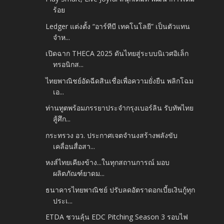
ร้อย
Ledger แต่งตั้ง “อาร์ทีบี เทคโนโลยี” เป็นตัวแทน
จำห...
เปิดฉาก THECA 2025 ดันไทยสู่ระบบนิเวศอิเล็ก
ทรอนิกส...
ไทยพาณิชย์อัดฉีดสินเชื่อเพื่อความยั่งยืน พลิกโฉม
เอ...
ท่านทูตพร้อมภรรยาประจำกรุงเบอร์ลิน รับทัพไทย
สู้ศึก...
กระทรวง อว. ประกาศเจตจำนงสร้างพลังขับ
เคลื่อนสื่อสา...
หงส์ไทยเคียงข้าง...ในทุกสถานการณ์ มอบ
ผลิตภัณฑ์ยาดม...
ธนาคารไทยพาณิชย์ ปรับลดอัตราดอกเบี้ยเงินกู้ทุก
ประเ...
ETDA ชวนลุ้น EDC Pitching Season 3 รอบไฟ