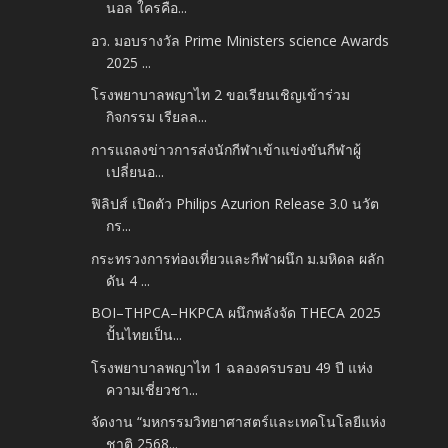
นอล ใครคือ...
อว. มอบรางวัล Prime Ministers science Awards
2025 ...
โรงพยาบาลพญาไท 2 ขอเรียนเชิญเข้าร่วม
กิจกรรม เรียลล...
การแถลงข่าวการส่งนักกีฬาเข้าแข่งขันกีฬาผู้
เปลี่ยนอ...
ฟิลิปส์ เปิดตัว Philips Azurion Release 3.0 นวัต
กร...
กระทรวงการท่องเที่ยวและกีฬาผนึก ม.มหิดล ผลัก
ดัน 4 ...
BOI–THPCA–HKPCA ผนึกพลังจัด THECA 2025
ปั้นไทยเป็น...
โรงพยาบาลพญาไท 1 ฉลองครบรอบ 49 ปี แห่ง
ความเชี่ยวชา...
จัดงาน “มหกรรมวิทยาศาสตร์และเทคโนโลยีแห่ง
ชาติ 2568...