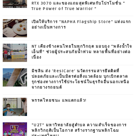
RTX 3070 และของแถมสุดพิเศษกับโปรโมชั่น “
True Power of True Warrior ”
เปิดให้บริการ "NAPHA Flagship Store" แห่งแรก
อย่างเป็นทางการ
NT เคียงข้างคนไทยในทุกวิกฤต มอบถุง “พลังน้ำใจ
เอ็นที” ช่วยผู้ประสบภัยน้ำท่วม หลายพื้นที่อย่างต่อ
เนื่อง
มิชลิน ส่ง ‘ResiCare’ นวัตกรรมสารยึดติดที่
ปลอดภัยและเป็นมิตรต่อสิ่งแวดล้อม บุกเบิกตลาด
รุกช่องทางการใช้ประโยชน์ในธุรกิจอื่นนอกเหนือ
จากยางรถยนต์
พรรคไทยชนะ แพแตกแล้ว!
“U2T” มหาวิทยาลัยสู่ตำบล ความสำเร็จของการ
พลิกวิกฤติเป็นโอกาส สร้างรากฐานพลิกโฉม
ประเทศไทย!!