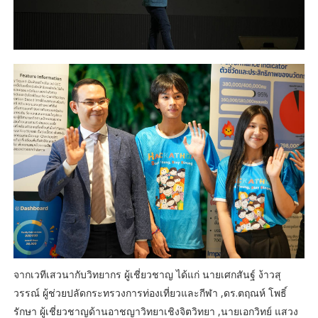
จากเวทีเสวนากับวิทยากร ผู้เชี่ยวชาญ ​ได้แก่ นายเศกสันฐ์ ง้าวสุ
วรรณ์ ผู้ช่วยปลัดกระทรวงการท่องเที่ยวและกีฬา ,ดร.ตฤณห์ โพธิ์
รักษา ผู้เชี่ยวชาญด้านอาชญาวิทยาเชิงจิตวิทยา ,นายเอกวิทย์ แสวง