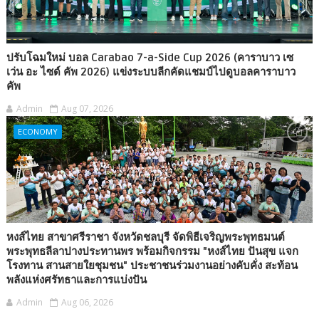
ปรับโฉมใหม่ บอล Carabao 7-a-Side Cup 2026 (คาราบาว เซ
เว่น อะ ไซด์ คัพ 2026) แข่งระบบลีกคัดแชมป์ไปดูบอลคาราบาว
คัพ
Admin
Aug 07, 2026
ECONOMY
หงส์ไทย สาขาศรีราชา จังหวัดชลบุรี จัดพิธีเจริญพระพุทธมนต์
พระพุทธลีลาปางประทานพร พร้อมกิจกรรม "หงส์ไทย ปันสุข แจก
โรงทาน สานสายใยชุมชน" ประชาชนร่วมงานอย่างคับคั่ง สะท้อน
พลังแห่งศรัทธาและการแบ่งปัน
Admin
Aug 06, 2026