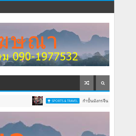
กำปั้นมังกรจีนสุดแกร่งกวาดเข็มขัดสหพันธ
SPORTS & TRAVEL