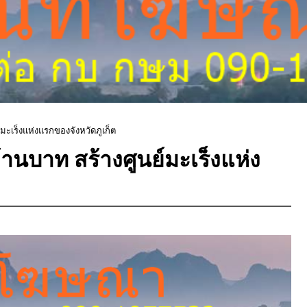
มะเร็งแห่งแรกของจังหวัดภูเก็ต
านบาท สร้างศูนย์มะเร็งแห่ง