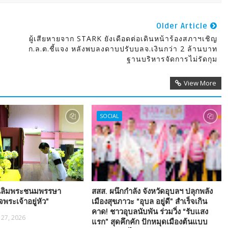
Older Article
ผู้เสียหายจาก STARK ยังเดือดต่อเดินหน้าร้องสภาฯเชิญ
ก.ล.ต.ชี้แจง หลังพบลงดาบปรับบลจ.เงินกว่า 2 ล้านบาท
ฐานบริหารจัดการไม่รัดกุม
View More
SOCIAL
เฉลิมพระชนมพรรษา
สสส. ผนึกกำลัง จังหวัดอุบลฯ ปลุกพลัง
ระเจ้าอยู่หัว"
เมืองสุขภาวะ “อุบล อยู่ดี” สำเร็จเกิน
คาด! ชาวอุบลนับพัน ร่วมวิ่ง “รับแสง
l 27, 2026
แรก” สุดคึกคัก ปักหมุดเมืองต้นแบบ