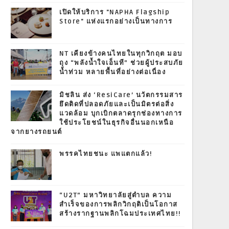
เปิดให้บริการ "NAPHA Flagship
Store" แห่งแรกอย่างเป็นทางการ
NT เคียงข้างคนไทยในทุกวิกฤต มอบ
ถุง “พลังน้ำใจเอ็นที” ช่วยผู้ประสบภัย
น้ำท่วม หลายพื้นที่อย่างต่อเนื่อง
มิชลิน ส่ง ‘ResiCare’ นวัตกรรมสาร
ยึดติดที่ปลอดภัยและเป็นมิตรต่อสิ่ง
แวดล้อม บุกเบิกตลาดรุกช่องทางการ
ใช้ประโยชน์ในธุรกิจอื่นนอกเหนือ
จากยางรถยนต์
พรรคไทยชนะ แพแตกแล้ว!
“U2T” มหาวิทยาลัยสู่ตำบล ความ
สำเร็จของการพลิกวิกฤติเป็นโอกาส
สร้างรากฐานพลิกโฉมประเทศไทย!!