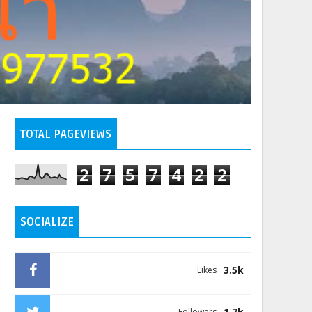
TOTAL PAGEVIEWS
2
7
5
7
4
2
2
SOCIALIZE
3.5k
Likes
1.7k
Followers