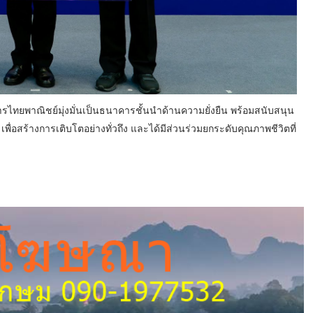
าคารไทยพาณิชย์มุ่งมั่นเป็นธนาคารชั้นนำด้านความยั่งยืน พร้อมสนับสนุน
ม เพื่อสร้างการเติบโตอย่างทั่วถึง และได้มีส่วนร่วมยกระดับคุณภาพชีวิตที่