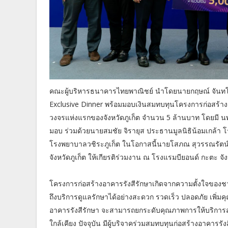
คณะผู้บริหารธนาคารไทยพาณิชย์ นำโดยนายกฤษณ์ จันทโ
Exclusive Dinner พร้อมมอบเงินสมทบทุนโครงการก่อสร้างอา
วงจรแห่งแรกของจังหวัดภูเก็ต จำนวน 5 ล้านบาท โดยมี นพ.ว
มอบ ร่วมด้วยนายสมชัย จิรายุส ประธานมูลนิธิน้อมเกล้า 
โรงพยาบาลวชิระภูเก็ต ในโอกาสนี้นายโสภณ สุวรรณรัตน์ ผู
จังหวัดภูเก็ต ให้เกียรติร่วมงาน ณ โรงแรมบียอนด์ กะตะ จัง
โครงการก่อสร้างอาคารรังสีรักษาเกิดจากความตั้งใจของชาวจัง
ถึงบริการดูแลรักษาได้อย่างสะดวก รวดเร็ว ปลอดภัย เพิ่มคุ
อาคารรังสีรักษา จะสามารถยกระดับคุณภาพการให้บริการ
ใกล้เคียง ปัจจุบัน มีผู้บริจาคร่วมสมทบทุนก่อสร้างอาคารร