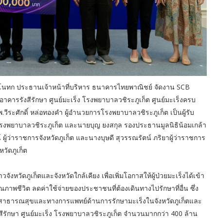
นทก ประธานเจ้าหน้าที่บริหาร ธนาคารไทยพาณิชย์ จัดงาน SCB
คารรังสีรักษา ศูนย์มะเร็ง โรงพยาบาลวชิระภูเก็ต ศูนย์มะเร็งครบ
ีระศักดิ์ หล่อทองคำ ผู้อำนวยการโรงพยาบาลวชิระภูเก็ต เป็นผู้รับ
โรงพยาบาลวชิระภูเก็ต และนายบุญ ยงสกุล รองประธานมูลนิธิน้อมเกล้า
้ว่าราชการจังหวัดภูเก็ต และนางบุษดี สุวรรณรัตน์ ภริยาผู้ว่าราชการ
หวัดภูเก็ต
หวัดภูเก็ตและจังหวัดใกล้เคียง เพื่อเพิ่มโอกาสให้ผู้ป่วยมะเร็งได้เข้า
ณภาพชีวิต ลดค่าใช้จ่ายของประชาชนที่ต้องเดินทางไปรักษาที่อื่น ซึ่ง
สาธารณสุขและทางการแพทย์ด้านการรักษามะเร็งในจังหวัดภูเก็ตและ
ังสีรักษา ศูนย์มะเร็ง โรงพยาบาลวชิระภูเก็ต จำนวนมากกว่า 400 ล้าน