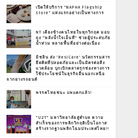
เปิดให้บริการ "NAPHA Flagship
Store" แห่งแรกอย่างเป็นทางการ
NT เคียงข้างคนไทยในทุกวิกฤต มอบ
ถุง “พลังน้ำใจเอ็นที” ช่วยผู้ประสบภัย
น้ำท่วม หลายพื้นที่อย่างต่อเนื่อง
มิชลิน ส่ง ‘ResiCare’ นวัตกรรมสาร
ยึดติดที่ปลอดภัยและเป็นมิตรต่อสิ่ง
แวดล้อม บุกเบิกตลาดรุกช่องทางการ
ใช้ประโยชน์ในธุรกิจอื่นนอกเหนือ
จากยางรถยนต์
พรรคไทยชนะ แพแตกแล้ว!
“U2T” มหาวิทยาลัยสู่ตำบล ความ
สำเร็จของการพลิกวิกฤติเป็นโอกาส
สร้างรากฐานพลิกโฉมประเทศไทย!!