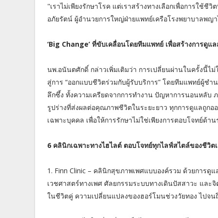
"เราไม่เพียงรักษาโรค แต่เราสร้างทางเลือกเพื่อการใช้ชีวิ
อภัยรัตน์ ผู้อำนวยการใหญ่ฝ่ายแพทย์เครือโรงพยาบาลพ
‘Big Change’ ที่ขับเคลื่อนโดยทีมแพทย์ เพื่อสร้างการดูแลส
นพ.อนันตศักดิ์ กล่าวเพิ่มเติมว่า การเปลี่ยนผ่านในครั้งนี
สู่การ “ออกแบบชีวิตร่วมกับผู้รับบริการ” โดยทีมแพทย์ผู
ลึกซึ้ง ทั้งความเครียดจากการทำงาน ปัญหาการนอนหลับ 
รูปร่างที่ส่งผลต่อคุณภาพชีวิตในระยะยาว ทุกการดูแลถูก
เฉพาะบุคคล เพื่อให้การรักษาไม่ใช่เพียงการตอบโจทย์ด้าน
6 คลินิกเฉพาะทางไฮไลต์ ตอบโจทย์ทุกไลฟ์สไตล์ของชีวิตเ
1. Finn Clinic – คลินิกสุขภาพเพศแบบองค์รวม ด้วยการดูแ
เวชศาสตร์ทางเพศ ศัลยกรรมระบบทางเดินปัสสาวะ และจิตแ
ในชีวิตคู่ ความเปลี่ยนแปลงของฮอร์โมนช่วงวัยทอง ไปจนถ