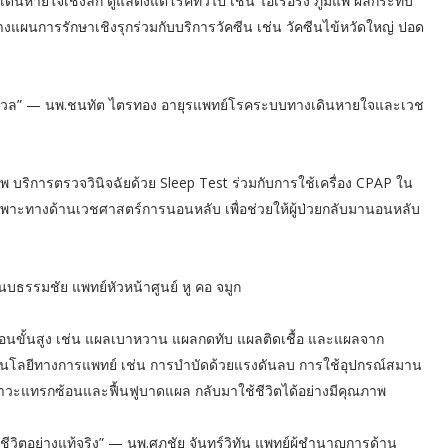
นหายใจเชิงลึก ดูแลตั้งแต่โรคทั่วไป เช่น ไอเรื้อรัง ภูมิแพ้ ผลกระทบ
แผนการรักษาเชิงรุกร่วมกับบริการวัคซีน เช่น วัคซีนไข้หวัดใหญ่ ปอด
ไร้กังวล” — นพ.ชนทัต ไตรทอง อายุรแพทย์โรคระบบทางเดินหายใจและเวช
าพ บริการตรวจวินิจฉัยด้วย Sleep Test ร่วมกับการใช้เครื่อง CPAP ใน
พาะทางด้านเวชศาสตร์การนอนหลับ เพื่อช่วยให้ผู้ป่วยกลับมานอนหลับ
นบธรรมชัย แพทย์หัวหน้าศูนย์ หู คอ จมูก
้อนขั้นสูง เช่น แผลเบาหวาน แผลกดทับ แผลติดเชื้อ และแผลจาก
โนโลยีทางการแพทย์ เช่น การบำบัดด้วยแรงดันลบ การใช้อุปกรณ์สมาน
วะแทรกซ้อนและฟื้นฟูบาดแผล กลับมาใช้ชีวิตได้อย่างมีคุณภาพ
ีวิตอย่างแท้จริง” — นพ.ศุภชัย จันทร์วิทัน แพทย์ผู้ชำนาญการด้าน