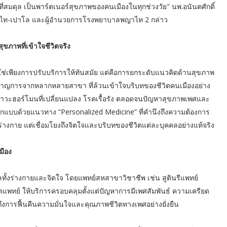
ตที่สมดุล เป็นพาร์ตเนอร์สุขภาพของคนเมืองในทุกช่วงวัย" นพ.อนันตศักดิ์
ญาไท-เปาโล และผู้อำนวยการโรงพยาบาลพญาไท 2 กล่าว
ุขภาพที่เข้าใจชีวิตจริง
้ไม่ใช่เพียงการปรับบริการให้ทันสมัย แต่คือการยกระดับแนวคิดด้านสุขภาพ
้ชำนาญการจากหลากหลายสาขา ที่ล้วนเข้าใจบริบทของชีวิตคนเมืองอย่าง
ภาวะฮอร์โมนที่เปลี่ยนแปลง โรคเรื้อรัง ตลอดจนปัญหาสุขภาพเพศและ
ออกแบบด้วยแนวทาง “Personalized Medicine” ที่คำนึงถึงความต้องการ
ร่างกาย แต่เชื่อมโยงถึงจิตใจและบริบทของชีวิตแต่ละบุคคลอย่างแท้จริง
มือง
ลทั้งร่างกายและจิตใจ โดยแพทย์สหสาขาวิชาชีพ เช่น สูตินรีแพทย์
พทย์ ให้บริการครอบคลุมตั้งแต่ปัญหาการมีเพศสัมพันธ์ ความเครียด
ึงการฟื้นคืนความมั่นใจและคุณภาพชีวิตทางเพศอย่างยั่งยืน