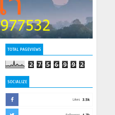
TOTAL PAGEVIEWS
2
7
5
6
9
9
2
SOCIALIZE
3.5k
Likes
1.7k
Followers