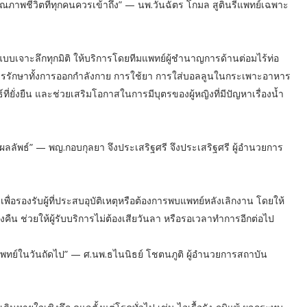
ือคุณภาพชีวิตที่ทุกคนควรเข้าถึง” — นพ.วันฉัตร โกมล สูตินรีแพทย์เฉพาะ
แบบเจาะลึกทุกมิติ ให้บริการโดยทีมแพทย์ผู้ชำนาญการด้านต่อมไร้ท่อ
รักษาทั้งการออกกำลังกาย การใช้ยา การใส่บอลลูนในกระเพาะอาหาร
ี่ยั่งยืน และช่วยเสริมโอกาสในการมีบุตรของผู้หญิงที่มีปัญหาเรื่องน้ำ
ร่งผลลัพธ์” — พญ.กอบกุลยา จึงประเสริฐศรี จึงประเสริฐศรี ผู้อำนวยการ
 เพื่อรองรับผู้ที่ประสบอุบัติเหตุหรือต้องการพบแพทย์หลังเลิกงาน โดยให้
งคืน ช่วยให้ผู้รับบริการไม่ต้องเสียวันลา หรือรอเวลาทำการอีกต่อไป
แพทย์ในวันถัดไป” — ศ.นพ.ธไนนิธย์ โชตนภูติ ผู้อำนวยการสถาบัน