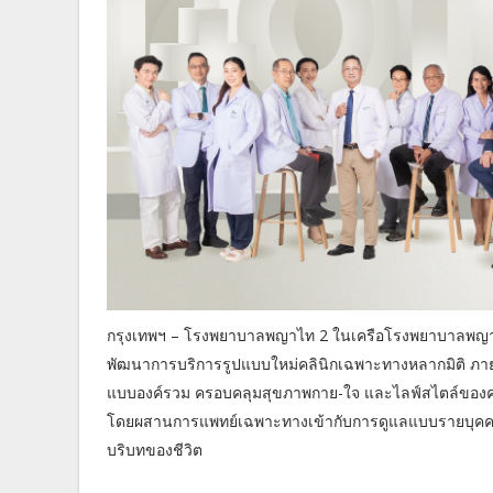
กรุงเทพฯ – โรงพยาบาลพญาไท 2 ในเครือโรงพยาบาลพญาไ
พัฒนาการบริการรูปแบบใหม่คลินิกเฉพาะทางหลากมิติ ภายใต้
แบบองค์รวม ครอบคลุมสุขภาพกาย-ใจ และไลฟ์สไตล์ของคนเมื
โดยผสานการแพทย์เฉพาะทางเข้ากับการดูแลแบบรายบุคคล (Pe
บริบทของชีวิต