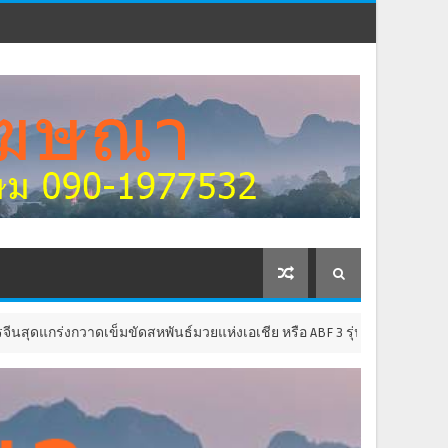
่งกวาดเข็มขัดสหพันธ์มวยแห่งเอเชีย หรือ ABF 3 รุ่น โดยมีนายนริส สิงห์