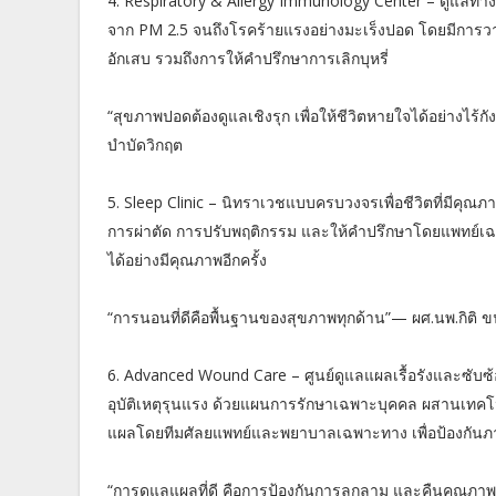
4. Respiratory & Allergy Immunology Center – ดูแลทางเดิ
จาก PM 2.5 จนถึงโรคร้ายแรงอย่างมะเร็งปอด โดยมีการวาง
อักเสบ รวมถึงการให้คำปรึกษาการเลิกบุหรี่
“สุขภาพปอดต้องดูแลเชิงรุก เพื่อให้ชีวิตหายใจได้อย่าง
บำบัดวิกฤต
5. Sleep Clinic – นิทราเวชแบบครบวงจรเพื่อชีวิตที่มีคุณภ
การผ่าตัด การปรับพฤติกรรม และให้คำปรึกษาโดยแพทย์เฉ
ได้อย่างมีคุณภาพอีกครั้ง
“การนอนที่ดีคือพื้นฐานของสุขภาพทุกด้าน”— ผศ.นพ.กิติ ข
6. Advanced Wound Care – ศูนย์ดูแลแผลเรื้อรังและซับซ
อุบัติเหตุรุนแรง ด้วยแผนการรักษาเฉพาะบุคคล ผสานเทค
แผลโดยทีมศัลยแพทย์และพยาบาลเฉพาะทาง เพื่อป้องกันภา
“การดูแลแผลที่ดี คือการป้องกันการลุกลาม และคืนคุณภาพช