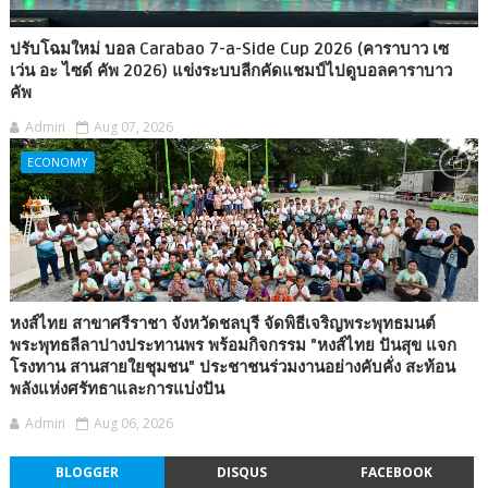
ปรับโฉมใหม่ บอล Carabao 7-a-Side Cup 2026 (คาราบาว เซ
เว่น อะ ไซด์ คัพ 2026) แข่งระบบลีกคัดแชมป์ไปดูบอลคาราบาว
คัพ
Admin
Aug 07, 2026
ECONOMY
หงส์ไทย สาขาศรีราชา จังหวัดชลบุรี จัดพิธีเจริญพระพุทธมนต์
พระพุทธลีลาปางประทานพร พร้อมกิจกรรม "หงส์ไทย ปันสุข แจก
โรงทาน สานสายใยชุมชน" ประชาชนร่วมงานอย่างคับคั่ง สะท้อน
พลังแห่งศรัทธาและการแบ่งปัน
Admin
Aug 06, 2026
BLOGGER
DISQUS
FACEBOOK