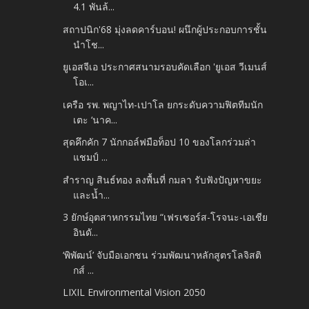
4.1 พันล้...
สถาปนิก'68 มุ่งลดคาร์บอน! ผนึกผู้ประกอบการชั้น
นำโช...
ยูเอสจีเอ ประกาศสนามรอบคัดเลือก 'ยูเอส วีเมนส์
โอเ...
เครือ รพ. พญาไท-เปาโล ยกระดับความฟิตทีมนัก
เตะ ‘นาค...
สุดคึกคัก 7 นักกอล์ฟมือท็อป 10 ของโลกร่วมล่า
แชมป์ ...
สำราญ สินธ์ทอง ลงพื้นที่ กมลา รับฟังปัญหาขยะ
และน้ำ...
3 ยักษ์อุตสาหกรรมไทย “เฟรเซอร์ส-โรจนะ-เอเชีย
อินดั...
‘พิพัฒน์’ จับมือเอกชน ร่วมพัฒนาหลักสูตรโลจิสติ
กส์ ...
LIXIL Environmental Vision 2050