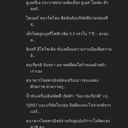
ยูเอสจีเอ ประกาศสนามคัดเลือก ยูเอส โอเพ่น ทั่ว
สหรั...
ไฮเออร์ สมาร์ทโฮม ติดอันดับบริษัทที่น่ายกย่องที่
สุ...
เด็กไทยสูบบุหรี่ไฟฟ้าเพิ่ม 5.3 เท่าใน 7 ปี – ครอบ
ค...
อินทรี อีโคไซเคิล ขับเคลื่อนความร่วมมือเพื่อความ
ยั...
สมเกียรติ จันทรา อนาคตที่สดใสกำหนดด้วยตัว
เราเอง
ธนาคารไทยพาณิชย์ส่งเสริมเยาวชนแสดง
ศักยภาพ นำความรู...
น้ำมันเครื่องอิเดมิตสึ เปิดตัว "ก้อง สมเกียรติ" เป...
‘SJWD’ และบริษัทในกลุ่ม ปิดดีลเมกะโปรเจกต์จาก
แอร์...
ธนาคารไทยพาณิชย์ร่วมกับศูนย์บริการโลหิตแห่ง
ชาติ สภ...