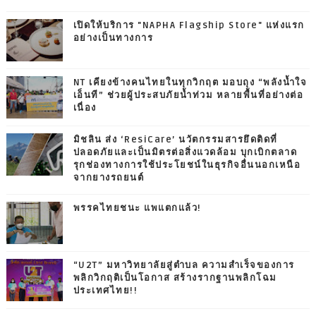
เปิดให้บริการ "NAPHA Flagship Store" แห่งแรก
อย่างเป็นทางการ
NT เคียงข้างคนไทยในทุกวิกฤต มอบถุง “พลังน้ำใจ
เอ็นที” ช่วยผู้ประสบภัยน้ำท่วม หลายพื้นที่อย่างต่อ
เนื่อง
มิชลิน ส่ง ‘ResiCare’ นวัตกรรมสารยึดติดที่
ปลอดภัยและเป็นมิตรต่อสิ่งแวดล้อม บุกเบิกตลาด
รุกช่องทางการใช้ประโยชน์ในธุรกิจอื่นนอกเหนือ
จากยางรถยนต์
พรรคไทยชนะ แพแตกแล้ว!
“U2T” มหาวิทยาลัยสู่ตำบล ความสำเร็จของการ
พลิกวิกฤติเป็นโอกาส สร้างรากฐานพลิกโฉม
ประเทศไทย!!