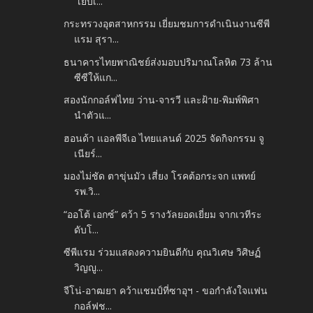
“เย็บเ...
กระทรวงอุตสาหกรรม เยี่ยมชมการดำเนินงานซีพี
แรม สุรา...
ธนาคารไทยพาณิชย์ส่งมอบปริมาณโลหิต 73 ล้าน
ซีซีให้แก...
สองนักกอล์ฟไทย ว่าน-จารวี และฝ้าย-พิมพ์พิศา
นำตัวแ...
ฮอนด้า แอลพีจีเอ ไทยแลนด์ 2025 จัดกิจกรรม จู
เนียร์...
มองไม่ชัด ตาขุ่นมัว เสี่ยง โรคต้อกระจก แพทย์
รพ.วิ...
“ออโต้ เอกซ์” คว้า 5 รางวัลยอดเยี่ยม จากเวทีระ
ดับโ...
ซีพีแรม ร่วมแสดงความยินดีกับ คุณวิเศษ วิศิษฏ์
วิญญู...
จีโน่-อาฒยา คว้าแชมป์ที่ซาอุฯ - ขอกำลังใจแฟน
กอล์ฟช...