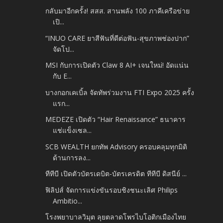
กลับมาอีกครั้ง! สสส. สานพลัง 100 ภาคีเครือข่าย
เปิ...
“INUO CARE ยาสีฟันที่ดีต่อฟัน-สุขภาพช่องปาก”
จัดโป...
MSI กับการเปิดตัว Claw 8 AI+ เจนใหม่! อัดแน่น
กับ E...
บางกอกเคเบิ้ล จัดทัพร่วมงาน FTI Expo 2025 ครั้ง
แรก...
MEDEZE เปิดตัว “Hair Renaissance” ธนาคาร
แช่แข็งเซล...
SCB WEALTH ยกทัพ Advisory ครอบคลุมทุกมิติ
ด้านการลง...
ทีทีบี เปิดตัวบัตรเดบิต-บัตรเครดิต ทีทีบี ดิสนีย์ ...
ฟิลิปส์ จัดการแข่งขันรอบชิงชนะเลิศ Philips
Ambitio...
โรงพยาบาลวิมุต ลุยตลาดโพรไบโอติกเมืองไทย