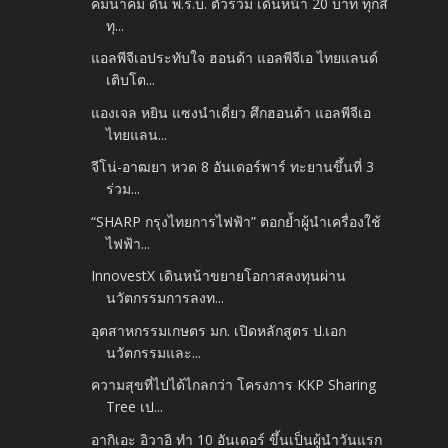
คมนาคม ดัน พ.ร.บ. ตั๋วร่วม เดินหน้า 20 บาท ทุกสี
ทุ...
แอลพีจีเอประทับใจ ฮอนด้า แอลพีจีเอ ไทยแลนด์
เติบโต...
แองเจล หยิน แซงนำเดี่ยว ศึกฮอนด้า แอลพีจีเอ
ไทยแลน...
จีโน่-อาฒยา หวด 8 อันเดอร์พาร์ ทะยานขึ้นที่ 3
ร่วม...
“SHARP กรุงไทยการไฟฟ้า” ตอกย้ำผู้นำเครื่องใช้
ไฟฟ้า...
InnovestX เดินหน้าขยายโอกาสลงทุนผ่าน
นวัตกรรมการลงท...
อุตสาหกรรมเกษตร มก. เปิดหลักสูตร ป.เอก
นวัตกรรมและ...
ความสุขที่ไปได้ไกลกว่า โครงการ KKP Sharing
Tree เป...
อากิเอะ อิวาอิ ทำ 10 อันเดอร์ ขึ้นเป็นผู้นำวันแรก