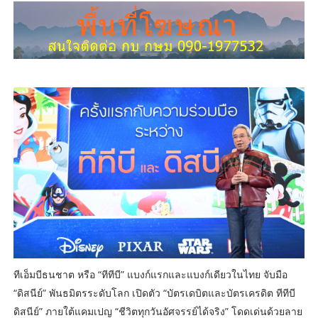
ทีเอ็มบีธนชาต หรือ “ทีทีบี” แบงก์แรกและแบงก์เดียวในไทย จับมือ
“ดิสนีย์” พันธมิตรระดับโลก เปิดตัว “บัตรเดบิตและบัตรเครดิต ทีทีบี
ดิสนีย์” ภายใต้แคมเปญ “ชีวิตทุกวันอัศจรรย์ได้จริง” โดดเด่นด้วยลาย