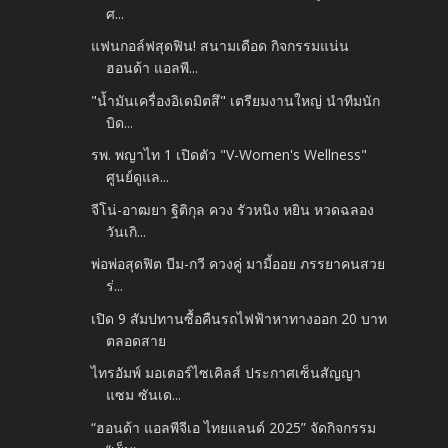
ศ...
แฟนกอล์ฟสุดฟิน! สนามเดือด กิจกรรมแน่น
ฮอนด้า แอลพี...
"น้ำมันเครื่องอิเดมิตสึ" เตรียมงานใหญ่ นำทีมนัก
บิด...
รพ. พญาไท 1 เปิดตัว "V-Women's Wellness"
ศูนย์ดูแล...
จีโน่-อาฒยา ฐิติกุล ควง รัวหนิง หยิน หวดฉลอง
วันเกิ...
พ่อพ่อสุดฟิต บีม-กวี ควงคู่ มามี้ออย ภรรยาคนสวย
ร่...
เปิด 9 สัมปทานซื้อคืนรถไฟฟ้าหาทางออก 20 บาท
ตลอดสาย
ไทรอัมพ์ มอเตอร์ไซเคิลส์ ประกาศเซ็นสัญญา
แซม ซันเด...
“ฮอนด้า แอลพีจีเอ ไทยแลนด์ 2025” จัดกิจกรรม