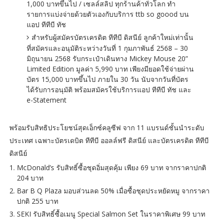
1,000 บาทขึ้นไป / เซลล์สลิป ทุกร้านค้าทั่วโลก ทำ
รายการแบ่งจ่ายด้วยตัวเองกับบริการ ttb so goood บน
แอป ทีทีบี ทัช
สำหรับผู้สมัครบัตรเครดิต ทีทีบี ดิสนีย์ ลูกค้าใหม่เท่านั้น
ที่สมัครและอนุมัติระหว่างวันที่ 1 กุมภาพันธ์ 2568 – 30
มิถุนายน 2568 รับกระเป๋าเดินทาง Mickey Mouse 20”
Limited Edition มูลค่า 5,990 บาท เพียงมียอดใช้จ่ายผ่าน
บัตร 15,000 บาทขึ้นไป ภายใน 30 วัน นับจากวันที่บัตร
ได้รับการอนุมัติ พร้อมสมัครใช้บริการแอป ทีทีบี ทัช และ
e-Statement
พร้อมรับสิทธิประโยชน์สุดเอ็กซ์คลูซีฟ จาก 11 แบรนด์ชั้นนำระดับ
ประเทศ เฉพาะบัตรเดบิต ทีทีบี ออลล์ฟรี ดิสนีย์ และบัตรเครดิต ทีทีบี
ดิสนีย์
McDonald’s รับสิทธิ์ซื้อชุดอิ่มสุดคุ้ม เพียง 69 บาท จากราคาปกติ
204 บาท
Bar B Q Plaza มอบส่วนลด 50% เมื่อซื้อชุดประหยัดหมู จากราคา
ปกติ 255 บาท
SEKI รับสิทธิ์ซื้อเมนู Special Salmon Set ในราคาพิเศษ 99 บาท