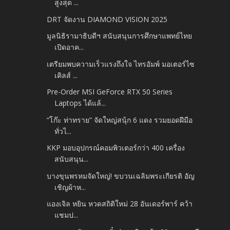
สูงสุด ...
DRT จัดงาน DIAMOND VISION 2025
มูลนิธิรามาธิบดีฯ สนับสนุนการศึกษาแพทย์ไทย
เปิดอาค...
เตรียมพบความเร็วแรงถึงใจ ไทรอัมพ์ มอเตอร์ไซ
เคิลส์ ...
Pre-Order MSI GeForce RTX 50 Series
Laptops ได้แล้...
“โก๊ะ ท่าทราย” จัดใหญ่สนุ้ก 6 แดง รวมยอดฝีมือ
ทั่วไ...
KKP มอบอุปกรณ์คอมพิวเตอร์กว่า 400 เครื่อง
สนับสนุน...
บางขุนพรหมจัดใหญ่! ขบวนเฉลิมพระเกียรติ อัญ
เชิญผ้าห...
แองเจิล หยิน หวดสถิติใหม่ 28 อันเดอร์พาร์ คว้า
แชมป...