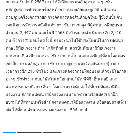
กล่าวเสริมว่า ปี 2567 กรมได้จัดฝึกอบรมหลักสูตรต่าง ๆ เช่น
หลักสูตรการขับรถฟอร์คลิฟท์อย่างปลอดภัยและถูกวิธี พนักงาน
ควบคุมเครื่องจักรรถยก การจัดการคลังสินค้ายุคใหม่ ผู้บังคับปั้นจั่น
เทคนิคการจัดการคลังสินค้า การขับรถลากจูง มีผู้ผ่านการฝึกอบรม
จำนวน 2,447 คน และในปี 2568 มีเป้าหมายดำเนินการอีก 2,410
คน ซึ่งการรับมอบในครั้งนี้ กรมจะนำไปใช้ประโยชน์ในการพัฒนา
ทักษะฝีมือแรงงานด้านโลจิสติกส์ ณ สถาบันพัฒนาฝีมือแรงงาน
นานาชาติ อ.เชียงแสน จ.เชียงราย ต่อไป และขอเชิญผู้ที่สนใจสมัคร
เข้าฝึกอบรมหลักสูตรการขับรถลากจูง (ขนส่งวัตถุอันตราย) ระยะ
เวลาการฝึก 210 ชั่วโมง และภายหลังจากจบฝึกอบรมแล้วจะมีโอกาส
บรรจุเข้าทำงานกับบริษัทในเครือกลุ่มบริษัท พีทีจี เอ็นเนอยี และ
สถานประกอบกิจการอื่น ๆ โดยสามารถติดต่อได้ที่กรมพัฒนาฝีมือ
แรงงาน สถาบันพัฒนาฝีมือแรงงานนานาชาติ หรือสมัครเข้าฝึก
อบรมได้ที่สถาบันหรือสำนักงานพัฒนาฝีมือแรงงาน หรือสอบถามเพิ่ม
เติมได้ที่สายด่วนกระทรวงแรงงาน 1506 กด 4