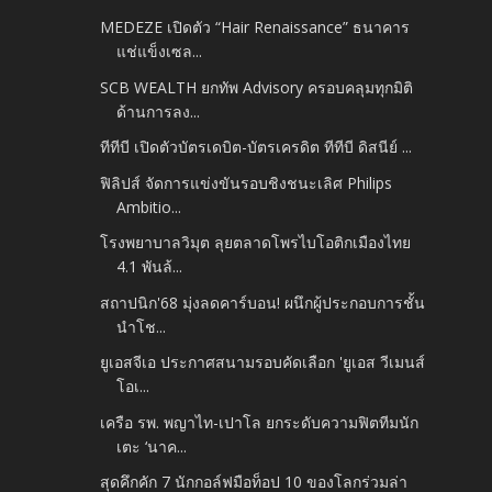
MEDEZE เปิดตัว “Hair Renaissance” ธนาคาร
แช่แข็งเซล...
SCB WEALTH ยกทัพ Advisory ครอบคลุมทุกมิติ
ด้านการลง...
ทีทีบี เปิดตัวบัตรเดบิต-บัตรเครดิต ทีทีบี ดิสนีย์ ...
ฟิลิปส์ จัดการแข่งขันรอบชิงชนะเลิศ Philips
Ambitio...
โรงพยาบาลวิมุต ลุยตลาดโพรไบโอติกเมืองไทย
4.1 พันล้...
สถาปนิก'68 มุ่งลดคาร์บอน! ผนึกผู้ประกอบการชั้น
นำโช...
ยูเอสจีเอ ประกาศสนามรอบคัดเลือก 'ยูเอส วีเมนส์
โอเ...
เครือ รพ. พญาไท-เปาโล ยกระดับความฟิตทีมนัก
เตะ ‘นาค...
สุดคึกคัก 7 นักกอล์ฟมือท็อป 10 ของโลกร่วมล่า