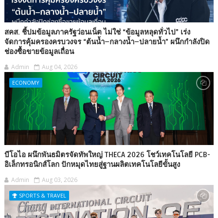
สคส. ชี้ปมข้อมูลภาครัฐว่อนเน็ต ไม่ใช่ “ข้อมูลหลุดทั่วไป” เร่ง
จัดการคุ้มครองครบวงจร “ต้นน้ำ–กลางน้ำ–ปลายน้ำ” ผนึกกำลังปิด
ช่องซื้อขายข้อมูลเถื่อน
Admin
Aug 04, 2026
ECONOMY
บีโอไอ ผนึกพันธมิตรจัดทัพใหญ่ THECA 2026 โชว์เทคโนโลยี PCB-
อิเล็กทรอนิกส์โลก ปักหมุดไทยสู่ฐานผลิตเทคโนโลยีขั้นสูง
Admin
Aug 03, 2026
SPORTS & TRAVEL