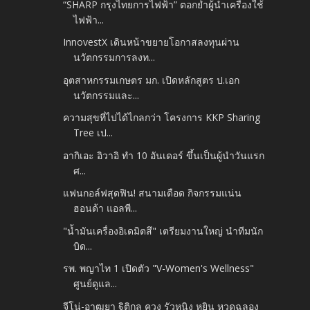
“SHARP กรุงไทยการไฟฟ้า” ตอกย้ำผู้นำเครื่องใช้
ไฟฟ้า...
InnovestX เดินหน้าขยายโอกาสลงทุนผ่าน
นวัตกรรมการลงท...
อุตสาหกรรมเกษตร มก. เปิดหลักสูตร ป.เอก
นวัตกรรมและ...
ความสุขที่ไปได้ไกลกว่า โครงการ KKP Sharing
Tree เป...
อากิเอะ อิวาอิ ทำ 10 อันเดอร์ ขึ้นเป็นผู้นำวันแรก
ศ...
แฟนกอล์ฟสุดฟิน! สนามเดือด กิจกรรมแน่น
ฮอนด้า แอลพี...
"น้ำมันเครื่องอิเดมิตสึ" เตรียมงานใหญ่ นำทีมนัก
บิด...
รพ. พญาไท 1 เปิดตัว "V-Women's Wellness"
ศูนย์ดูแล...
จีโน่-อาฒยา ฐิติกุล ควง รัวหนิง หยิน หวดฉลอง