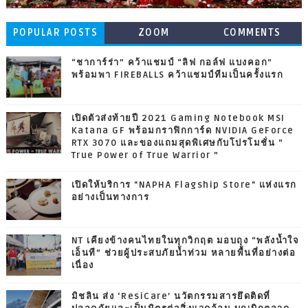
POPULAR POSTS
ZOOM
COMMENTS
“ชาการ์ร่า” คว้าแชมป์ “ลิฟ กอล์ฟ แบงคอก”
พร้อมพา FIREBALLS คว้าแชมป์ทีมเป็นครั้งแรก
เปิดตัวส่งท้ายปี 2021 Gaming Notebook MSI
Katana GF พร้อมกราฟิกการ์ด NVIDIA GeForce
RTX 3070 และของแถมสุดพิเศษกับโปรโมชั่น “
True Power of True Warrior ”
เปิดให้บริการ "NAPHA Flagship Store" แห่งแรก
อย่างเป็นทางการ
NT เคียงข้างคนไทยในทุกวิกฤต มอบถุง “พลังน้ำใจ
เอ็นที” ช่วยผู้ประสบภัยน้ำท่วม หลายพื้นที่อย่างต่อ
เนื่อง
มิชลิน ส่ง ‘ResiCare’ นวัตกรรมสารยึดติดที่