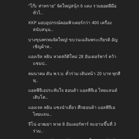
“โก๊ะ ท่าทราย” จัดใหญ่สนุ้ก 6 แดง รวมยอดฝีมือ
ทั่วไ...
KKP มอบอุปกรณ์คอมพิวเตอร์กว่า 400 เครื่อง
สนับสนุน...
บางขุนพรหมจัดใหญ่! ขบวนเฉลิมพระเกียรติ อัญ
เชิญผ้าห...
แองเจิล หยิน หวดสถิติใหม่ 28 อันเดอร์พาร์ คว้า
แชมป...
คมนาคม ดัน พ.ร.บ. ตั๋วร่วม เดินหน้า 20 บาท ทุกสี
ทุ...
แอลพีจีเอประทับใจ ฮอนด้า แอลพีจีเอ ไทยแลนด์
เติบโต...
แองเจล หยิน แซงนำเดี่ยว ศึกฮอนด้า แอลพีจีเอ
ไทยแลน...
จีโน่-อาฒยา หวด 8 อันเดอร์พาร์ ทะยานขึ้นที่ 3
ร่วม...