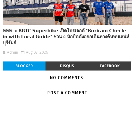
ททท. 𝘅 𝗕𝗥𝗜𝗖 𝗦𝘂𝗽𝗲𝗿𝗯𝗶𝗸𝗲 เปิดโปรเจกต์ “𝗕𝘂𝗿𝗶𝗿𝗮𝗺 𝗖𝗵𝗲𝗰𝗸-
𝗶𝗻 𝘄𝗶𝘁𝗵 𝗟𝗼𝗰𝗮𝗹 𝗚𝘂𝗶𝗱𝗲” ชวน 4 นักบิดดังออกเดินทางค้นพบเสน่ห์
บุรีรัมย์
Admin
Aug 03, 2026
BLOGGER
DISQUS
FACEBOOK
NO COMMENTS:
POST A COMMENT