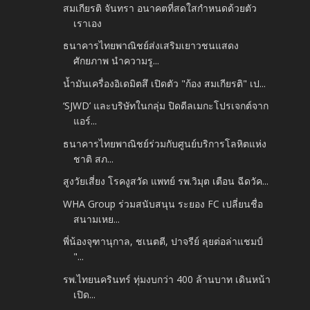
สมเกียรติ จันทรา อนาคตที่สดใสกำหนดด้วยตัว
เราเอง
ธนาคารไทยพาณิชย์ส่งเสริมเยาวชนแสดง
ศักยภาพ นำความรู...
น้ำมันเครื่องอิเดมิตสึ เปิดตัว "ก้อง สมเกียรติ" เป...
‘SJWD’ และบริษัทในกลุ่ม ปิดดีลเมกะโปรเจกต์จาก
แอร์...
ธนาคารไทยพาณิชย์ร่วมกับศูนย์บริการโลหิตแห่ง
ชาติ สภ...
สูงวัยเสี่ยง โรคงูสวัด แพทย์ รพ.วิมุต เตือน ฉีดวัค...
WHA Group ร่วมสนับสนุน ระยอง FC เปลี่ยนชื่อ
สนามเหย...
พี่น้องจุฑานุกาล, ชเนตตี, ปาจรีย์ ลุยต่อล่าแชมป์
"...
รพ.ไทยนครินทร์ ทุ่มงบกว่า 400 ล้านบาท เดินหน้า
เปิด...