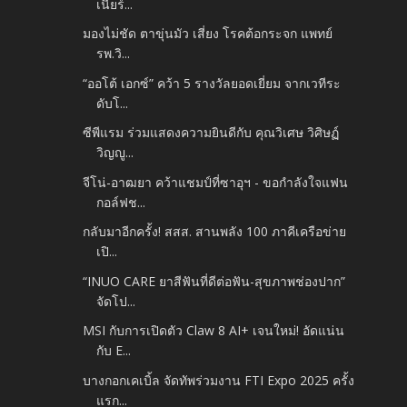
เนียร์...
มองไม่ชัด ตาขุ่นมัว เสี่ยง โรคต้อกระจก แพทย์
รพ.วิ...
“ออโต้ เอกซ์” คว้า 5 รางวัลยอดเยี่ยม จากเวทีระ
ดับโ...
ซีพีแรม ร่วมแสดงความยินดีกับ คุณวิเศษ วิศิษฏ์
วิญญู...
จีโน่-อาฒยา คว้าแชมป์ที่ซาอุฯ - ขอกำลังใจแฟน
กอล์ฟช...
กลับมาอีกครั้ง! สสส. สานพลัง 100 ภาคีเครือข่าย
เปิ...
“INUO CARE ยาสีฟันที่ดีต่อฟัน-สุขภาพช่องปาก”
จัดโป...
MSI กับการเปิดตัว Claw 8 AI+ เจนใหม่! อัดแน่น
กับ E...
บางกอกเคเบิ้ล จัดทัพร่วมงาน FTI Expo 2025 ครั้ง
แรก...