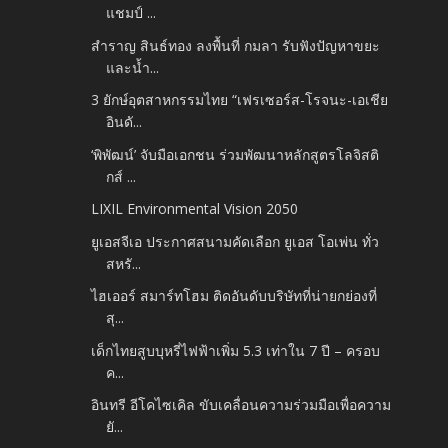
แชมป์ ...
สำราญ สินธ์ทอง ลงพื้นที่ กมลา รับฟังปัญหาขยะ
และน้ำ...
3 ยักษ์อุตสาหกรรมไทย “เฟรเซอร์ส-โรจนะ-เอเชีย
อินดั...
‘พิพัฒน์’ จับมือเอกชน ร่วมพัฒนาหลักสูตรโลจิสติ
กส์ ...
LIXIL Environmental Vision 2050
ยูเอสจีเอ ประกาศสนามคัดเลือก ยูเอส โอเพ่น ทั่ว
สหรั...
ไฮเออร์ สมาร์ทโฮม ติดอันดับบริษัทที่น่ายกย่องที่
สุ...
เด็กไทยสูบบุหรี่ไฟฟ้าเพิ่ม 5.3 เท่าใน 7 ปี – ครอบ
ค...
อินทรี อีโคไซเคิล ขับเคลื่อนความร่วมมือเพื่อความ
ยั...