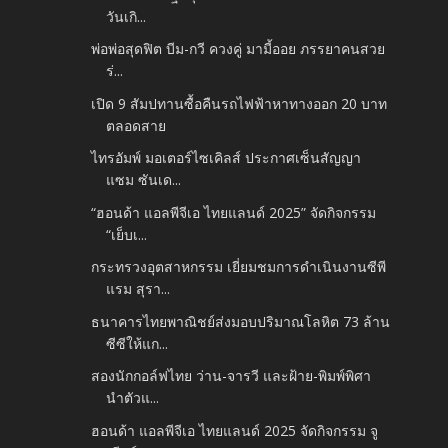
วันเกิ...
พ่อพ่อสุดฟิต บีม-กวี ควงคู่ มามี้ออย ภรรยาคนสวย
ร่...
เปิด 9 สัมปทานซื้อคืนรถไฟฟ้าหาทางออก 20 บาท
ตลอดสาย
ไทรอัมพ์ มอเตอร์ไซเคิลส์ ประกาศเซ็นสัญญา
แซม ซันเด...
“ฮอนด้า แอลพีจีเอ ไทยแลนด์ 2025” จัดกิจกรรม
“เย็บเ...
กระทรวงอุตสาหกรรม เยี่ยมชมการดำเนินงานซีพี
แรม สุรา...
ธนาคารไทยพาณิชย์ส่งมอบปริมาณโลหิต 73 ล้าน
ซีซีให้แก...
สองนักกอล์ฟไทย ว่าน-จารวี และฝ้าย-พิมพ์พิศา
นำตัวแ...
ฮอนด้า แอลพีจีเอ ไทยแลนด์ 2025 จัดกิจกรรม จู