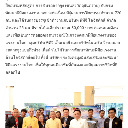
ฝึกอบรมหลักสูตร การขับรถลากจูง (ขนส่งวัตถุอันตราย) กับกรม
พัฒนาฝีมือแรงงานมาอย่างต่อเนื่อง มีผู้ผ่านการฝึกอบรม จำนวน 720
คน และได้รับการบรรจุเข้าทำงานกับบริษัท พีทีจี โลจิสติกส์ จำกัด
จำนวน 25 คน มีรายได้เฉลี่ยประมาณ 30,000 บาท ต่อคนต่อเดือน
และเพื่อเป็นการต่อยอดเจตนารมณ์ในการพัฒนาฝีมือแรงงานของ
แรงงานไทย กลุ่มบริษัท พีทีจี เอ็นเนอยี และบริษัทในเครือ จึงขอมอบ
รถลากจูงแบบกึ่งพ่วง เพื่อนำไปใช้ในการพัฒนาทักษะฝีมือแรงงาน
ด้านโลจิสติกส์ต่อไป ทั้งนี้ บริษัทฯ จะยังคงมุ่งมั่นส่งเสริมและพัฒนา
ฝีมือแรงงานไทย เพื่อให้ทุกคนมีอาชีพที่มั่นคงและมีคุณภาพชีวิตที่ดี
ตลอดไป