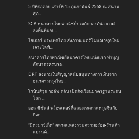
5 ปีที่รอคอย เสาร์ที่ 15 กุมภาพันธ์ 2568 ณ สนาม
ศุภ...
SCB ธนาคารไทยพาณิชย์ร่วมกับกองทัพอากาศ
ลงพื้นที่มอบ...
ไฮเออร์ ประเทศไทย ส่งภาพยนตร์โฆษณาชุดใหม่
เจาะไลฟ์...
ธนาคารไทยพาณิชย์ธนาคารไทยแห่งแรก ทำบุญ
ตักบาตรครบรอ...
DRT ลงนามในสัญญาสนับสนุนทางการเงินจาก
ธนาคารกรุงไทย...
โรบินส์วูด กอล์ฟ คลับ เปิดสังเวียนมาตรฐานระดับ
โลก ...
ออล ซีซั่นส์ พร็อพเพอร์ตี้ฉลองเทศกาลตรุษจีนกับ
กิจก...
“มิตรมาร์เก็ต” ตลาดแหล่งรวมความอร่อย-ร้านค้า
แบรนด์...