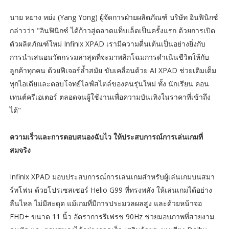
นาย หยาง หย่ง (Yang Yong) ผู้จัดการฝ่ายผลิตภัณฑ์ บริษัท อินฟินิกซ์
กล่าวว่า "อินฟินิกซ์ ได้ก้าวสู่ตลาดแท็บเล็ตเป็นครั้งแรก ด้วยการเปิด
ตัวผลิตภัณฑ์ใหม่ Infinix XPAD เรามีความตื่นเต้นเป็นอย่างยิ่งกับ
การนำเสนอนวัตกรรมล่าสุดที่จะมาพลิกโฉมการดำเนินชีวิตให้กับ
ลูกค้าทุกคน ด้วยฟีเจอร์ล้ำสมัย ขับเคลื่อนด้วย AI XPAD ช่วยเติมเต็ม
ทุกไอเดียและตอบโจทย์ไลฟ์สไตล์ของคนรุ่นใหม่ ทั้ง นักเรียน คอน
เทนต์ครีเอเตอร์ ตลอดจนผู้ใช้งานเพื่อความบันเทิงในราคาที่เข้าถึง
ได้"
ความเร็วและการตอบสนองฉับไว ให้ประสบการณ์การเล่นเกมที่
สมจริง
Infinix XPAD มอบประสบการณ์การเล่นเกมสำหรับผู้เล่นเกมบนสมา
ร์ทโฟน ด้วยโปรเซสเซอร์ Helio G99 ที่ทรงพลัง ให้เล่นเกมได้อย่าง
ลื่นไหล ไม่มีสะดุด แม้เกมที่มีการประมวลผลสูง และด้วยหน้าจอ
FHD+ ขนาด 11 นิ้ว อัตราการรีเฟรช 90Hz ช่วยมอบภาพที่สวยงาม