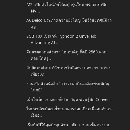
MSI เปิดตัวไลน์อัพโน้ตบุ๊กรุ่นใหม่ พร้อมกราฟิก
NVI...
ACDelco ประกาศความยิ่งใหญ่ โชว์วิสัยทัศน์ก้าว
สู่ผู...
SCB 10X เปิดเวที Typhoon 2 Unveiled:
Advancing AI ...
จับตาตลาดอสังหาฯ ไฮเอนด์ภูเก็ตปี 2568 คาด
คอนโดหรู...
สัมผัสมนต์เสน่ห์ล้านนาในกิจกรรมคาราวานท่อง
เที่ยวเช...
งานเปิดตัวหนังสือ “กว่าจะมาถึง....เมืองพระพิศณุ
โลกย์”
เมื่อใจเจ็บ...ร่างกายก็ป่วย วิมุต ชวนรู้จัก Conver...
ไทยพาณิชย์ตอกย้ำธนาคารยอดเยี่ยมเพื่อลูกค้าเอส
เอ็มอ...
เริ่มต้นปีให้สุดปังทุกด้าน Infinix ชวนเช็คดวงง่าย