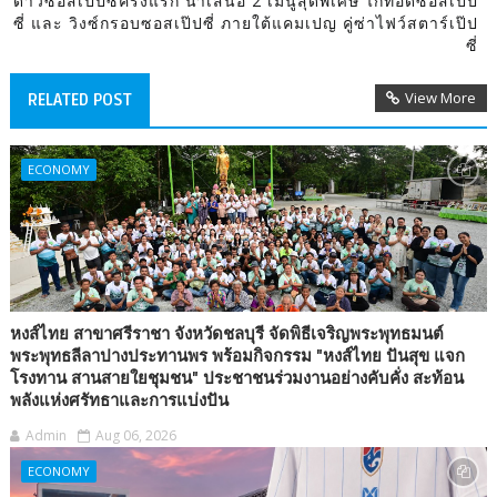
ดาวซอสเป๊ปซี่ครั้งแรก นำเสนอ 2 เมนูสุดพิเศษ ไก่ทอดซอสเป๊ป
ซี่ และ วิงซ์กรอบซอสเป๊ปซี่ ภายใต้แคมเปญ คู่ซ่าไฟว์สตาร์เป๊ป
ซี่
View More
RELATED POST
ECONOMY
หงส์ไทย สาขาศรีราชา จังหวัดชลบุรี จัดพิธีเจริญพระพุทธมนต์
พระพุทธลีลาปางประทานพร พร้อมกิจกรรม "หงส์ไทย ปันสุข แจก
โรงทาน สานสายใยชุมชน" ประชาชนร่วมงานอย่างคับคั่ง สะท้อน
พลังแห่งศรัทธาและการแบ่งปัน
Admin
Aug 06, 2026
ECONOMY