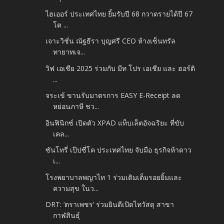
ไฮเออร์ ประเทศไทย ยิ้มรับปี 68 กวาดรายได้ปี 67
โต ...
เจาะวิชั่น ณัฐธีรา บุญศรี CEO ห้างเซ็นทรัล
ทายาทเจ...
วิฟ เอเชีย 2025 ร่วมกับ มีท โปร เอเชีย และ ฮอร์ติ
...
จระเข้ ขานรับมาตรการ EASY E-Receipt ลด
หย่อนภาษี ชว...
อินฟินิกซ์ เปิดตัว XPAD แท็บเล็ตอัจฉริยะ ที่ขับ
เคล...
ซันโทรี่ เป๊ปซี่โค ประเทศไทย จับมือ ธุรกิจห้าดาว
เ...
โรงพยาบาลพญาไท 1 ร่วมเติมเต็มรอยยิ้มและ
ความสุข ในว...
DRT: ‘ตราเพชร’ ร่วมยินดีเปิดไทวัสดุ สาขา
กาฬสินธุ์