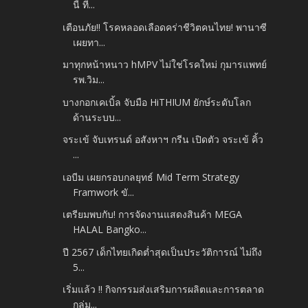
นี้ ที่...
เตือนภัย!! โรคหลอดเลือดคร่าชีวิตคนไทย! พานาซี
เผยทา...
มาทุกหน้าหนาว hMPV ไม่ใช่โรคใหม่ กุมารแพทย์
รพ.วิม...
บางกอกเคเบิ้ล จับมือ HiTHIUM ยักษ์ระดับโลก
ด้านระบบ...
จระเข้ จับเทรนด์ อสังหาฯ กรีน เปิดตัว จระเข้ คิ้ว
...
เอบีม เผยกรอบกลยุทธ์ Mid Term Strategy
Framwork ขั...
เตรียมพบกับ! การจัดงานแสดงสินค้า MEGA
HALAL Bangko...
ปี 2567 เด็กไทยเกิดต่ำสุดเป็นประวัติการณ์ ไม่ถึง
5...
เริ่มแล้ว !! กิจกรรมส่งเสริมการผลิตและการตลาด
กลุ่ม...