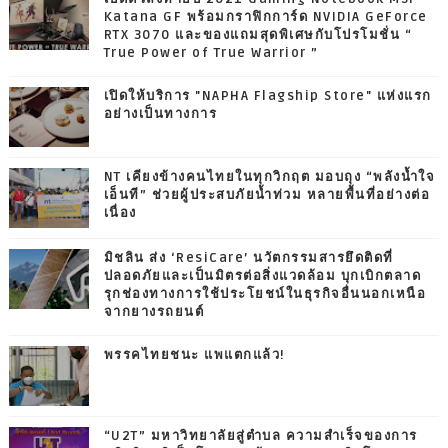
Katana GF พร้อมกราฟิกการ์ด NVIDIA GeForce
RTX 3070 และของแถมสุดพิเศษกับโปรโมชั่น “
True Power of True Warrior ”
เปิดให้บริการ "NAPHA Flagship Store" แห่งแรก
อย่างเป็นทางการ
NT เคียงข้างคนไทยในทุกวิกฤต มอบถุง “พลังน้ำใจ
เอ็นที” ช่วยผู้ประสบภัยน้ำท่วม หลายพื้นที่อย่างต่อ
เนื่อง
มิชลิน ส่ง ‘ResiCare’ นวัตกรรมสารยึดติดที่
ปลอดภัยและเป็นมิตรต่อสิ่งแวดล้อม บุกเบิกตลาด
รุกช่องทางการใช้ประโยชน์ในธุรกิจอื่นนอกเหนือ
จากยางรถยนต์
พรรคไทยชนะ แพแตกแล้ว!
“U2T” มหาวิทยาลัยสู่ตำบล ความสำเร็จของการ