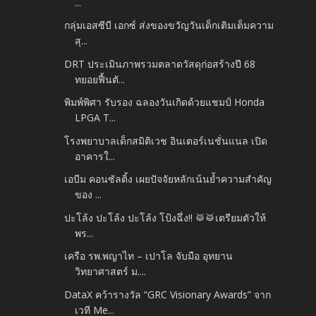
...
กลุ่มเอสซีบี เอกซ์ ส่งของขวัญวันเด็กเติมเต็มความ
สุ...
DRT ประเมินภาพรวมตลาดวัสดุก่อสร้างปี 68
ทยอยฟื้นตั...
พิมพ์พิศา รับรอง ฉลองวันเกิดด้วยแชมป์ Honda
LPGA T...
โรงพยาบาลเด็กสมิติเวช อินเตอร์เนชั่นแนล เปิด
อาคารใ...
เอบีม คอนซัลติ้ง เผยปัจจัยหลักเน้นย้ำความสำคัญ
ของ ...
ปะโล้ง ปะโล้ง ปะโล้ง โป้งฉึ่ง!! 🥁🥁เตรียมตัวให้
พร...
เครือ รพ.พญาไท – เปาโล จับมือ อุทยาน
วิทยาศาสตร์ ม....
DataX คว้ารางวัล “GRC Visionary Awards” จาก
เวที Me...