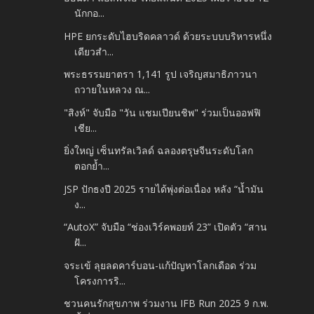
นักกอ...
HPE ยกระดับไฮบริดคลาวด์ ด้วยระบบบริหารหนึ่ง
เดียวสำ...
พระธรรมยาตรา 1,141 รูป เจริญสมาธิภาวนา
ถวายในหลวง ณ...
"สิงห์" จับมือ "วัน แชมเปียนชิพ" ร่วมเป็นออฟฟิ
เชีย...
ยิ่งใหญ่ เซ็นทรัลเวิลด์ ฉลองตรุษจีนระดับโลก
ตอกย้ำ...
JSP ปักธงปี 2025 รายได้พุ่งต่อเนื่อง หลัง “น้ำมัน
ง...
“AutoX” จับมือ “ช่องเวิร์คพอยท์ 23” เปิดตัว “สาน
ฝั...
จระเข้ ลุยลดคาร์บอน-แก้ปัญหาโลกเดือด ร่วม
โครงการริ...
ชวนคนรักสุขภาพ ร่วมงาน IFB Run 2025 9 ก.พ.