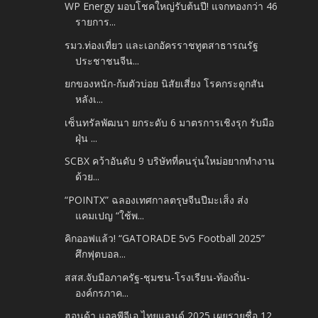
WP Energy มอบโชคใหญ่รับต้นปี! แจกทองกว่า 46
รายการ...
รมว.ท่องเที่ยว และเอกอัครราชทูตสาธารณรัฐ
ประชาชนจีน...
ยกของหนัก-ก้มตัวบ่อย นิสัยเสี่ยง โรคกระดูกสัน
หลังเ...
เซ็นทรัลพัฒนา ยกระดับ 6 มาตรการเชิงรุก รับมือ
ฝุ่น ...
SCBX คว้าอันดับ 9 บริษัทที่คนรุ่นใหม่อยากทำงาน
ด้วย...
“POINTX” ฉลองเทศกาลตรุษจีนปีมะเส็ง ส่ง
แคมเปญ “ใช้พ...
คิกออฟแล้ว! “GATORADE 5v5 Football 2025”
ศึกฟุตบอล...
สสส.จับมือภาครัฐ-ชุมชน-โรงเรียน-ท้องถิ่น-
องค์กรภาค...
ฮอนด้า แอลพีจีเอ ไทยแลนด์ 2025 เผยรายชื่อ 12