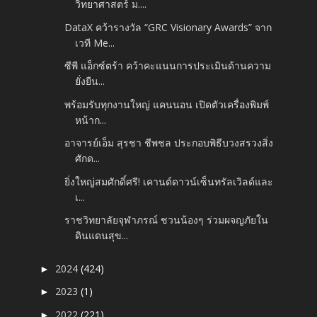
วิทยาศาสตร์ ม....
DataX คว้ารางวัล “GRC Visionary Awards” จาก
เวที Me...
ซีพี แอ็กซ์ตร้า คว้าคะแนนการประเมินด้านความ
ยั่งยืน...
พร้อมรับทุกงานใหญ่ แคนนอน เปิดตัวเครื่องพิมพ์
หน้าก...
อาจารย์เอ็ม สุรชา ชีพชล ประกอบพิธีบวงสรวงสิ่ง
ศักด...
ยิ่งใหญ่สมศักดิ์ศรี! เคานต์ดาวน์เซ็นทรัลเวิลด์และ
เ...
ราชวิทยาลัยจุฬาภรณ์ ชวนน้องๆ ร่วมผจญภัยใน
ดินแดนสุข...
2024
(424)
►
2023
(1)
►
2022
(221)
►