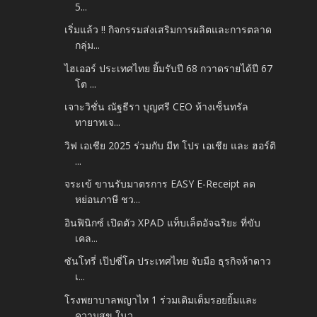
5...
เริ่มแล้ว !! กิจกรรมส่งเสริมการผลิตและการตลาด
กลุ่ม...
ไฮเออร์ ประเทศไทย ยิ้มรับปี 68 กวาดรายได้ปี 67
โต ...
เจาะวิชั่น ณัฐธีรา บุญศรี CEO ห้างเซ็นทรัล
ทายาทเจ...
วิฟ เอเชีย 2025 ร่วมกับ มีท โปร เอเชีย และ ฮอร์ติ
...
จระเข้ ขานรับมาตรการ EASY E-Receipt ลด
หย่อนภาษี ชว...
อินฟินิกซ์ เปิดตัว XPAD แท็บเล็ตอัจฉริยะ ที่ขับ
เคล...
ซันโทรี่ เป๊ปซี่โค ประเทศไทย จับมือ ธุรกิจห้าดาว
เ...
โรงพยาบาลพญาไท 1 ร่วมเติมเต็มรอยยิ้มและ
ความสุข ในว...