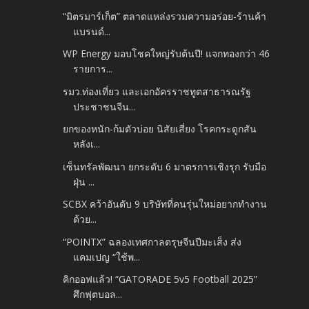
“มิตรมาร์เก็ต” ตลาดแหล่งรวมความอร่อย-ร้านค้า
แบรนด์...
WP Energy มอบโชคใหญ่รับต้นปี! แจกทองกว่า 46
รายการ...
รมว.ท่องเที่ยว และเอกอัครราชทูตสาธารณรัฐ
ประชาชนจีน...
ยกของหนัก-ก้มตัวบ่อย นิสัยเสี่ยง โรคกระดูกสัน
หลังเ...
เซ็นทรัลพัฒนา ยกระดับ 6 มาตรการเชิงรุก รับมือ
ฝุ่น ...
SCBX คว้าอันดับ 9 บริษัทที่คนรุ่นใหม่อยากทำงาน
ด้วย...
“POINTX” ฉลองเทศกาลตรุษจีนปีมะเส็ง ส่ง
แคมเปญ “ใช้พ...
คิกออฟแล้ว! “GATORADE 5v5 Football 2025”
ศึกฟุตบอล...