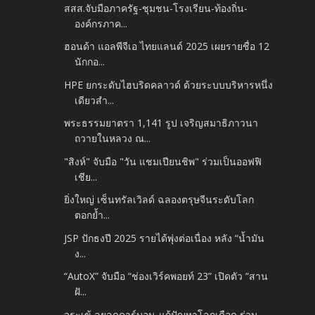
สสส.จับมือภาครัฐ-ชุมชน-โรงเรียน-ท้องถิ่น-
องค์กรภาค...
ฮอนด้า แอลพีจีเอ ไทยแลนด์ 2025 เผยรายชื่อ 12
นักกอ...
HPE ยกระดับไฮบริดคลาวด์ ด้วยระบบบริหารหนึ่ง
เดียวสำ...
พระธรรมยาตรา 1,141 รูป เจริญสมาธิภาวนา
ถวายในหลวง ณ...
"สิงห์" จับมือ "วัน แชมเปียนชิพ" ร่วมเป็นออฟฟิ
เชีย...
ยิ่งใหญ่ เซ็นทรัลเวิลด์ ฉลองตรุษจีนระดับโลก
ตอกย้ำ...
JSP ปักธงปี 2025 รายได้พุ่งต่อเนื่อง หลัง “น้ำมัน
ง...
“AutoX” จับมือ “ช่องเวิร์คพอยท์ 23” เปิดตัว “สาน
ฝั...
จระเข้ ลุยลดคาร์บอน-แก้ปัญหาโลกเดือด ร่วม