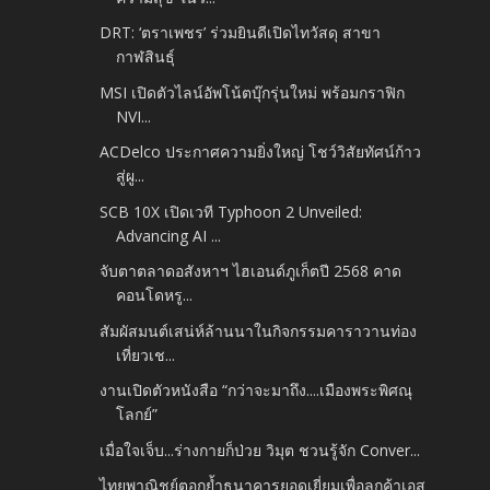
DRT: ‘ตราเพชร’ ร่วมยินดีเปิดไทวัสดุ สาขา
กาฬสินธุ์
MSI เปิดตัวไลน์อัพโน้ตบุ๊กรุ่นใหม่ พร้อมกราฟิก
NVI...
ACDelco ประกาศความยิ่งใหญ่ โชว์วิสัยทัศน์ก้าว
สู่ผู...
SCB 10X เปิดเวที Typhoon 2 Unveiled:
Advancing AI ...
จับตาตลาดอสังหาฯ ไฮเอนด์ภูเก็ตปี 2568 คาด
คอนโดหรู...
สัมผัสมนต์เสน่ห์ล้านนาในกิจกรรมคาราวานท่อง
เที่ยวเช...
งานเปิดตัวหนังสือ “กว่าจะมาถึง....เมืองพระพิศณุ
โลกย์”
เมื่อใจเจ็บ...ร่างกายก็ป่วย วิมุต ชวนรู้จัก Conver...
ไทยพาณิชย์ตอกย้ำธนาคารยอดเยี่ยมเพื่อลูกค้าเอส