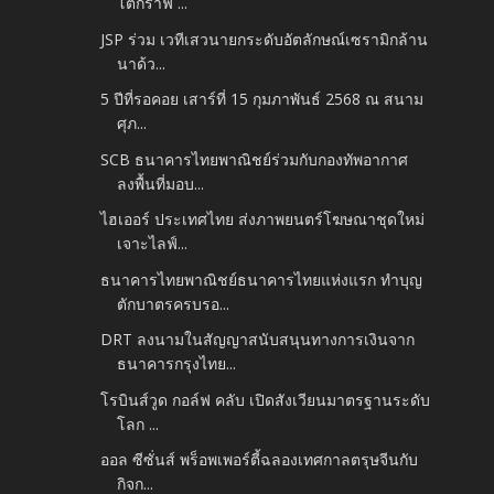
โตกราฟ ...
JSP ร่วม เวทีเสวนายกระดับอัตลักษณ์เซรามิกล้าน
นาด้ว...
5 ปีที่รอคอย เสาร์ที่ 15 กุมภาพันธ์ 2568 ณ สนาม
ศุภ...
SCB ธนาคารไทยพาณิชย์ร่วมกับกองทัพอากาศ
ลงพื้นที่มอบ...
ไฮเออร์ ประเทศไทย ส่งภาพยนตร์โฆษณาชุดใหม่
เจาะไลฟ์...
ธนาคารไทยพาณิชย์ธนาคารไทยแห่งแรก ทำบุญ
ตักบาตรครบรอ...
DRT ลงนามในสัญญาสนับสนุนทางการเงินจาก
ธนาคารกรุงไทย...
โรบินส์วูด กอล์ฟ คลับ เปิดสังเวียนมาตรฐานระดับ
โลก ...
ออล ซีซั่นส์ พร็อพเพอร์ตี้ฉลองเทศกาลตรุษจีนกับ
กิจก...