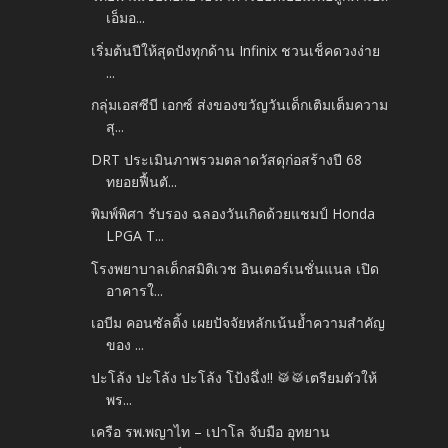
เอ็มอ...
เริ่มต้นปีให้สุดปังทุกด้าน Infinix ชวนเช็คดวงง่าย
...
กลุ่มเอสซีบี เอกซ์ ส่งของขวัญวันเด็กเติมเต็มความ
สุ...
DRT ประเมินภาพรวมตลาดวัสดุก่อสร้างปี 68
ทยอยฟื้นตั...
พิมพ์พิศา รับรอง ฉลองวันเกิดด้วยแชมป์ Honda
LPGA T...
โรงพยาบาลเด็กสมิติเวช อินเตอร์เนชั่นแนล เปิด
อาคารใ...
เอบีม คอนซัลติ้ง เผยปัจจัยหลักเน้นย้ำความสำคัญ
ของ ...
ปะโล้ง ปะโล้ง ปะโล้ง โป้งฉึ่ง!! 🥁🥁เตรียมตัวให้
พร...
เครือ รพ.พญาไท – เปาโล จับมือ อุทยาน