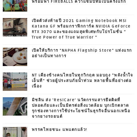
พร้อมพา FIREBALLS คว้าแชมป์ทีมเป็นครั้งแรก
เปิดตัวส่งท้ายปี 2021 Gaming Notebook MSI
Katana GF พร้อมกราฟิกการ์ด NVIDIA GeForce
RTX 3070 และของแถมสุดพิเศษกับโปรโมชั่น “
True Power of True Warrior ”
เปิดให้บริการ "NAPHA Flagship Store" แห่งแรก
อย่างเป็นทางการ
NT เคียงข้างคนไทยในทุกวิกฤต มอบถุง “พลังน้ำใจ
เอ็นที” ช่วยผู้ประสบภัยน้ำท่วม หลายพื้นที่อย่างต่อ
เนื่อง
มิชลิน ส่ง ‘ResiCare’ นวัตกรรมสารยึดติดที่
ปลอดภัยและเป็นมิตรต่อสิ่งแวดล้อม บุกเบิกตลาด
รุกช่องทางการใช้ประโยชน์ในธุรกิจอื่นนอกเหนือ
จากยางรถยนต์
พรรคไทยชนะ แพแตกแล้ว!