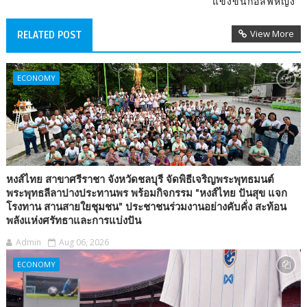
แข่งขันกอล์ฟหญิง
View More
RELATED POST
ECONOMY
หงส์ไทย สาขาศรีราชา จังหวัดชลบุรี จัดพิธีเจริญพระพุทธมนต์
พระพุทธลีลาปางประทานพร พร้อมกิจกรรม "หงส์ไทย ปันสุข แจก
โรงทาน สานสายใยชุมชน" ประชาชนร่วมงานอย่างคับคั่ง สะท้อน
พลังแห่งศรัทธาและการแบ่งปัน
Admin
Aug 06, 2026
ECONOMY