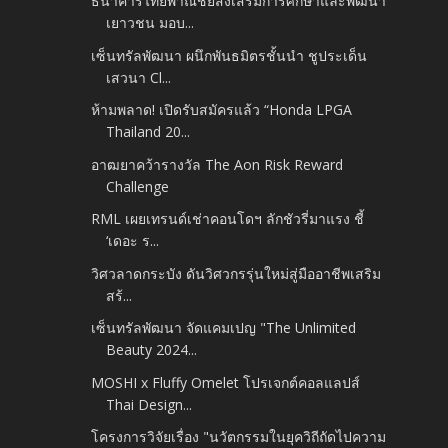
ธนาคารไทยพาณิชย์ส่งเสริมการศึกษาและพัฒนา
เยาวชน มอบ...
เซ็นทรัลพัฒนา ผนึกพันธมิตรชั้นนำ ชูประเด็น
เสวนา Cl...
ห้ามพลาด! เปิดรับสมัครแล้ว “Honda LPGA
Thailand 20...
อาฒยาคว้ารางวัล The Aon Risk Reward
Challenge
RML เผยเทรนด์เช่าคอนโดฯ ลักชัวรี่มาแรง ชี้
‘เดอะ ร...
วิศวลาดกระบัง ดันวิศวกรรุ่นใหม่สู่มืออาชีพเสริม
สร้...
เซ็นทรัลพัฒนา จัดแคมเปญ "The Unlimited
Beauty 2024...
MOSHI x Fluffy Omelet โปรเจกต์คอลแลปส์
Thai Design...
โครงการวิจัยเรื่อง "นวัตกรรมในยุควิถีถัดไปความ