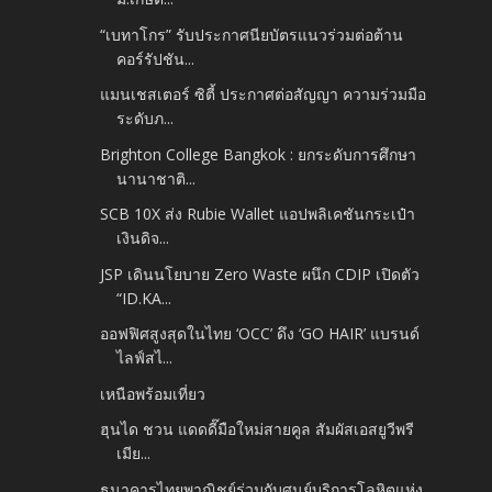
“เบทาโกร” รับประกาศนียบัตรแนวร่วมต่อต้าน
คอร์รัปชัน...
แมนเชสเตอร์ ซิตี้ ประกาศต่อสัญญา ความร่วมมือ
ระดับภ...
Brighton College Bangkok : ยกระดับการศึกษา
นานาชาติ...
SCB 10X ส่ง Rubie Wallet แอปพลิเคชันกระเป๋า
เงินดิจ...
JSP เดินนโยบาย Zero Waste ผนึก CDIP เปิดตัว
“ID.KA...
ออฟฟิศสูงสุดในไทย ‘OCC’ ดึง ‘GO HAIR’ แบรนด์
ไลฟ์สไ...
เหนือพร้อมเที่ยว
ฮุนได ชวน แดดดี๊มือใหม่สายคูล สัมผัสเอสยูวีพรี
เมีย...
ธนาคารไทยพาณิชย์ร่วมกับศูนย์บริการโลหิตแห่ง