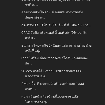
ชาติ สภ...
ส่องความสำเร็จ จระเข้ กับบทบาทการติดปีก
ศักยภาพช่าง...
กระทรวงดีอี - ดีป้า จับมือ เอ็น.ซี.ซี. เปิดงาน Tha...
CPAC จับมือ พร็อพเพอร์ตี้ เพอร์เฟค ใช้คอนกรีต
คาร์บ...
ธนาคารไทยพาณิชย์สนับสนุนสภากาชาดไทยช่วย
เหลือฟื้นฟู...
เสาร์นี้พร้อมเดือด! “รถถัง-อนาโตลี” นำทัพแถลง
ศึก ...
SCIeco ภายใต้ Green Circular ชวนอัปเดต
นวัตกรรม เปล...
RML ปลื้ม ‘ดิ เอสเทลล์ พร้อมพงษ์’ และ ‘เทตต์
สาทร ...
คปภ. เดินหน้าเคียงข้างเพื่อประชาชนเปิด
โครงการประชุ...