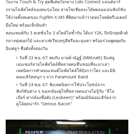
ในงาน Touch & Try สุดพิเศษใจกลาง Lido Connect แลนด์มาร์
กรวมไลฟ์สไตล์ของคนรุ่นใหม่ สายโซเชียลจะได้ทดลองเล่นฟังก์ชัน
ใช้ง่ายทั้งหมดของ Fujifilm X-M5 ที่คิดมาแล้วว่าตอบโจทย์ครีเอเตอร์
มือใหม่ พร้อมเช็กอินทำ
คอนเทนต์กับ 3 สเตชั่นใน 3 สไตล์ไม่ซ้ำกัน ได้แก่ Y2K, ปิกนิกสุดคิวต์
กลางทุ่งดอกไม้ และคาเฟ่เรียบหรูสีครีมละมุนตา พร้อมร่วมพูดคุยกับ
อินฟลูฯ ชื่อดังทั้งสองวัน
วันที่ 23 พ.ย. 67: พบกับ มายด์-ณัฏฐ์ (Mild.natt) อินฟลู
เอนเซอร์สายไลฟ์สไตล์ที่หลายคนชื่นชอบที่จะมาเล่า
เทคนิคการทำคอนเทนต์ไลฟ์สไตล์ให้ปังกว่าใคร และมินิ
คอนเสิร์ตสนุก ๆ จาก Paramount Band
วันที่ 24 พ.ย. 67: ฟังเทคนิคการใช้ประโยชน์จาก
ฟังก์ชันต่าง ๆ ของกล้องคู่ใจที่หลายคนอาจไม่รู้กับ "ลีโอ
เบียร์ ตากล้องชื่อดัง (Leobeerr)" พร้อมมินิคอนเสิร์ตจาก
ดูโอ้สุดน่ารัก "Serious Bacon"