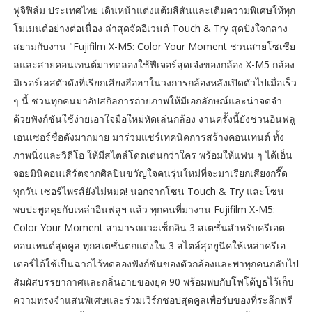
ฟูจิฟิล์ม ประเทศไทย เดินหน้าแต่งแต้มสีสันและเติมความพิเศษให้ทุก
โมเมนต์อย่างต่อเนื่อง ล่าสุดจัดอีเวนต์ Touch & Try สุดปังใจกลาง
สยามกับงาน "Fujifilm X-M5: Color Your Moment ชวนสายโซเชีย
ลและสายคอนเทนต์มาทดลองใช้ฟีเจอร์สุดเจ๋งของกล้อง X-M5 กล้อง
มิเรอร์เลสตัวดังที่เรียกเสียงฮือฮาในวงการกล้องหลังเปิดตัวไปเมื่อเร็ว
ๆ นี้ ชวนทุกคนมาอัปสกิลการถ่ายภาพให้มีเอกลักษณ์และน่าจดจำ
ด้วยฟังก์ชันใช้ง่ายเอาใจมือใหม่หัดเล่นกล้อง งานครั้งนี้ยังชวนอินฟลู
เอนเซอร์ชื่อดังมากมาย มาร่วมแชร์เทคนิคการสร้างคอนเทนต์ ทั้ง
ภาพนิ่งและวิดีโอ ให้มีสไตล์โดดเด่นกว่าใคร พร้อมให้แฟน ๆ ได้เอ็น
จอยมินิคอนเสิร์ตจากศิลปินขวัญใจคนรุ่นใหม่ที่จะมาเรียกเสียงกรี๊ด
ทุกวัน เซอร์ไพรส์ยังไม่หมด! นอกจากโซน Touch & Try และโซน
พบปะพูดคุยกับเหล่าอินฟลูฯ แล้ว ทุกคนที่มางาน Fujifilm X-M5:
Color Your Moment สามารถแวะเช็กอิน 3 สเตชั่นสำหรับครีเอต
คอนเทนต์สุดคูล ทุกสเตชั่นตกแต่งใน 3 สไตล์สุดยูนีคให้เหล่าครีเอ
เตอร์ได้ใช้เป็นฉากไว้ทดลองฟังก์ชันของตัวกล้องและพาทุกคนกลับไป
สัมผัสบรรยากาศและกลิ่นอายของยุค 90 พร้อมพบกับโฟโต้บูธไว้เก็บ
ความทรงจำแสนพิเศษและร่วมเวิร์กชอปสุดคูลเพื่อรับของที่ระลึกฟรี