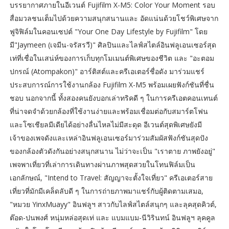
บรรยากาศภายในอีเวนต์ Fujifilm X-M5: Color Your Moment รอบ
สื่อมวลชนเต็มไปด้วยความสนุกสนานและ อัดแน่นด้วยโชว์พิเศษจาก
ฟูจิฟิล์มในคอนเซปต์ "Your One Day Lifestyle by Fujifilm" โดย
มี"Jaymeen (เจมีน-จรัสรวี)" ศิลปินและไลฟ์สไตล์อินฟลูเอนเซอร์สุด
เท่ที่เชื่อในเสน่ห์ของการเก็บทุกโมเมนต์พิเศษของชีวิต และ "อะตอม
ปกรณ์ (Atompakon)" อาร์ติสต์และครีเอเตอร์ชื่อดัง มาร่วมแชร์
ประสบการณ์การใช้งานกล้อง Fujifilm X-M5 พร้อมเผยฟังก์ชันที่ชื่น
ชอบ นอกจากนี้ ทั้งสองคนยังบอกเล่าทริคดี ๆ ในการครีเอตคอนเทนต์
ที่น่าจดจำด้วยกล้องที่ใช้งานง่ายและพร้อมเชื่อมต่อกับสมาร์ตโฟน
และโซเชียลมีเดียได้อย่างลื่นไหลไม่มีสะดุด อีเวนต์สุดพิเศษยังมี
เจ้าของเพจดังและเหล่าอินฟลูเอนเซอร์มาร่วมสัมผัสฟังก์ชันสุดปัง
ของกล้องตัวดังกันอย่างสนุกสนาน ไม่ว่าจะเป็น "เราตาย ภาพยังอยู่"
เพจพาเที่ยวที่เล่าการเดินทางผ่านภาพสุดสวยในโทนฟิล์มเป็น
เอกลักษณ์, "Intend to Travel: สัญญาจะตั้งใจเที่ยว" ครีเอเตอร์สาย
เที่ยวที่มักมีเคล็ดลับดี ๆ ในการถ่ายภาพมาแชร์กับผู้ติดตามเสมอ,
"หมวย YinxMuayy" อินฟลูฯ สาวกับไลฟ์สไตล์สนุกๆ และลุคสุดคิวต์,
ต๊อด-ปนพงศ์ หนุ่มหล่อสุดเท่ และ แบมแบม-นีวิรินทน์ อินฟลูฯ ลุคคูล