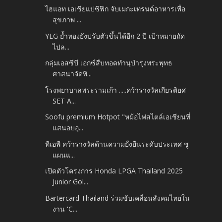
ไฮแอท เอเชียแปซิฟิก จับเมกะเทรนด์อาหารเพื่อ
สุขภาพ ...
YLG ย้ำทองยังปรับตัวขึ้นได้อีก 2 ปี เป้าหมายถัด
ไปล...
กลุ่มเอสซีบี เอกซ์สืบทอดทำนุบำรุงพระพุทธ
ศาสนาจัดพิ...
โรงพยาบาลพระรามเก้า .....คว้ารางวัลเกียรติยศ
SET A...
Soofu premium Hotpot "หม้อไฟสไตล์เอเชียนที่
แสนอบอุ...
ทีเอพี คว้ารางวัลด้านความยั่งยืนระดับประเทศ ชู
แผนแ...
เปิดตัวโครงการ Honda LPGA Thailand 2025
Junior Gol...
Bartercard Thailand ร่วมขับเคลื่อนสังคมไทยใน
งาน 'C...