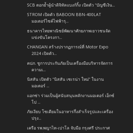
SCB ตอกย้ำผู้นำดิจิทัลแบงก์กิ้ง เปิดตัว “บัญชีเงิน...
STROM เปิดตัว BABOON BBN-400LAT
มอเตอร์ไซค์ไฟฟ้ารุ...
ธนาคารไทยพาณิชย์พัฒนาศักยภาพเยาวชนจัด
แข่งขันโครงกา...
CHANGAN สร้างปรากฏการณ์ที่ Motor Expo
2024 เปิดตัว...
คปภ. ชูการประกันภัยเป็นเครื่องมือบริหารจัดการ
ความเ...
นิสสัน เปิดตัว “นิสสัน เซเรน่า ใหม่” ในงาน
มอเตอร์ ...
แอกซ่า ร่วมเป็นผู้สนับสนุนหลักงานมอเตอร์ เอ็กซ์
โป ...
ภัยเงียบ โซเดียมในอาหารกึ่งสำเร็จรูปและเครื่อง
ปรุง...
เครือ รพ.พญาไท-เปาโล จับมือ กรุงศรี ประกาศ