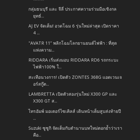
กลุ่มธนบุรี และ จีลี่ ประกาศความร่วมมือเชิงกล
ยุทธ์...
AJ EV จัดเต็ม! อวดโฉม 6 รุ่นใหม่ล่าสุด เปิดราคา
4 ...
"AVATR 11” พลิกโฉมโลกยานยนต์ไฟฟ้า : ที่สุด
แห่งความ...
RIDDARA เริ่มส่งมอบ RIDDARA RD6 รถกระบะ
ไฟฟ้า100% ใ...
สะเทือนวงการ! เปิดตัว ZONTES 368G แอดเวนเจ
อร์สกู๊ต...
LAMBRETTA เปิดตัวสองรุ่นใหม่ X300 GP และ
X300 GT ส...
ไทรอัมพ์ มอเตอร์ไซเคิลส์ เดินหน้าเต็มสูบส่งท้ายปี
...
Suzuki ซูซูกิ จัดเต็มกับตำนานบทใหม่ตอกย้ำว่าเรา
คือ...