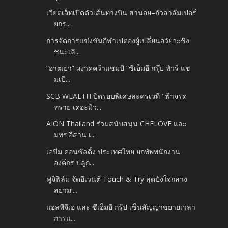
เวียตเจ็ทเปิดตัวเส้นทางบิน ฮานอย–กัวลาลัมเปอร์
ยกร...
การจัดการแข่งขันกีฬาเปตองผู้เปลี่ยนอวัยวะชิง
ชนะเลิ...
“อาฒยา” ผงาดคว้าแชมป์ “ซีเอ็มอี กรุ๊ป ทัวร์ แช
มเปี...
SCB WEALTH ปิดรอบพิเศษละครเวที "ฟ้าจรด
ทราย เดอะมิว...
AION Thailand ร่วมสนับสนุน CHELOVE และ
มทร.อีสาน เ...
เอบีม คอนซัลติ้ง ประเทศไทย ยกทัพพนักงาน
องค์กร ปลูก...
ฟูจิฟิล์ม จัดอีเวนต์ Touch & Try สุดปังใจกลาง
สยาม!...
แอลพีจีเอ และ ซีเอ็มอี กรุ๊ป เซ็นสัญญาขยายเวลา
การแ...