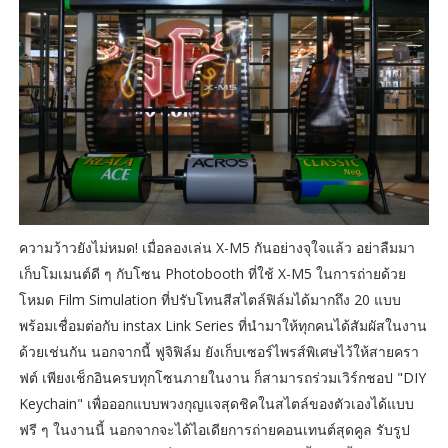
ความว้าวยังไม่หมด! เมื่อลองเล่น X-M5 กันอย่างจุใจแล้ว อย่าลืมมา
เก็บโมเมนต์ดี ๆ กับโซน Photobooth ที่ใช้ X-M5 ในการถ่ายด้วย
โหมด Film Simulation ที่ปรับโทนสีสไตล์ฟิล์มได้มากถึง 20 แบบ
พร้อมเชื่อมต่อกับ instax Link Series ที่นำมาให้ทุกคนได้สัมผัสในงาน
ด้วยเช่นกัน นอกจากนี้ ฟูจิฟิล์ม ยังเก็บเซอร์ไพรส์พิเศษไว้ให้สายครา
ฟต์ เพียงเช็กอินครบทุกโซนภายในงาน ก็สามารถร่วมเวิร์กชอป "DIY
Keychain" เพื่อออกแบบพวงกุญแจสุดชิคในสไตล์ของตัวเองได้แบบ
ฟรี ๆ ในงานนี้ นอกจากจะได้ไอเดียการถ่ายคอนเทนต์สุดคูล รับรูป