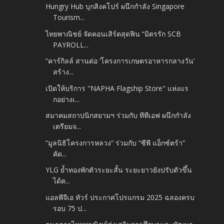
Hungry Hub บุกสิงคโปร์ ผนึกกำลัง Singapore
Tourism...
ไทยพาณิชย์ จัดคอนเสิร์ตสุดฟิน “มิตรรัก SCB
PAYROLL...
“คาร์กิลล์ สานต่อ ‘โครงการเกษตรอาหารกลางวัน’
สร้าง...
เปิดให้บริการ "NAPHA Flagship Store" แห่งแร
กอย่างเ...
สมาคมสถาปนิกสยามฯ ร่วมกับ ทีทีเอฟ ผนึกกำลัง
เตรียมจ...
“มูลนิธิโครงการหลวง” ร่วมกับ “ซีพี แอ็กซ์ตร้า”
คัด...
YLG ย้ำทองพักตัวระยะสั้น ระยะยาวยังปรับตัวขึ้น
ได้ต...
แอลพีจีเอ ทัวร์ ประกาศโปรแกรม 2025 ฉลองครบ
รอบ 75 ป...