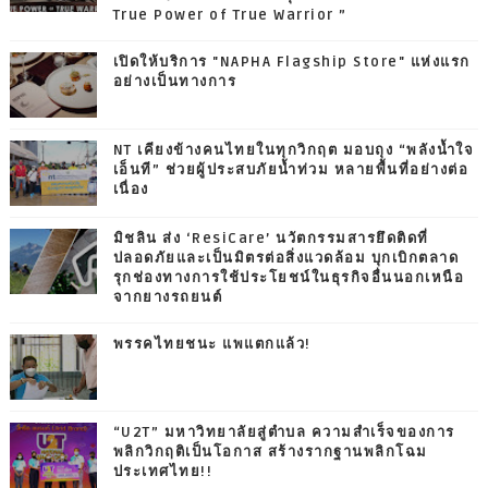
True Power of True Warrior ”
เปิดให้บริการ "NAPHA Flagship Store" แห่งแรก
อย่างเป็นทางการ
NT เคียงข้างคนไทยในทุกวิกฤต มอบถุง “พลังน้ำใจ
เอ็นที” ช่วยผู้ประสบภัยน้ำท่วม หลายพื้นที่อย่างต่อ
เนื่อง
มิชลิน ส่ง ‘ResiCare’ นวัตกรรมสารยึดติดที่
ปลอดภัยและเป็นมิตรต่อสิ่งแวดล้อม บุกเบิกตลาด
รุกช่องทางการใช้ประโยชน์ในธุรกิจอื่นนอกเหนือ
จากยางรถยนต์
พรรคไทยชนะ แพแตกแล้ว!
“U2T” มหาวิทยาลัยสู่ตำบล ความสำเร็จของการ
พลิกวิกฤติเป็นโอกาส สร้างรากฐานพลิกโฉม
ประเทศไทย!!