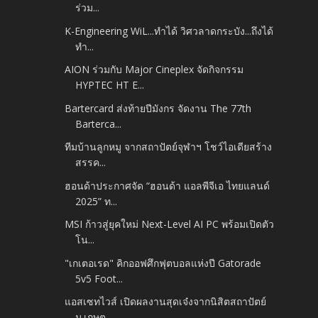
ร่วม...
K-Engineering WiL...ทำได้ วิศวลาดกระบัง...ถึงได้
ทำ...
AION ร่วมกับ Major Cineplex จัดกิจกรรม
HYPTEC HT E...
Bartercard ส่งท้ายปีมังกร จัดงาน The 77th
Barterca...
ทีมบ้านลูกหมู จากสถาปัตย์จุฬาฯ โชว์ไอเดียสร้าง
สรรค...
ฮอนด้าประกาศจัด “ฮอนด้า แอลพีจีเอ ไทยแลนด์
2025” ท...
MSI ก้าวสู่ยุคใหม่ Next-Level AI PC พร้อมเปิดตัว
โน...
"เกเตอเรด" คิกออฟศึกฟุตบอลแห่งปี Gatorade
5v5 Foot...
แอสเซทไวส์ เปิดผลงานสุดเจ๋งจากนิสิตสถาปัตย์
ม.เกษต...