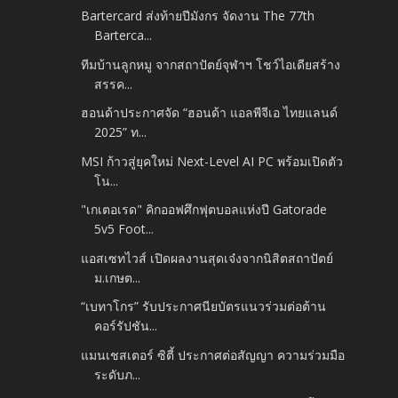
Bartercard ส่งท้ายปีมังกร จัดงาน The 77th
Barterca...
ทีมบ้านลูกหมู จากสถาปัตย์จุฬาฯ โชว์ไอเดียสร้าง
สรรค...
ฮอนด้าประกาศจัด “ฮอนด้า แอลพีจีเอ ไทยแลนด์
2025” ท...
MSI ก้าวสู่ยุคใหม่ Next-Level AI PC พร้อมเปิดตัว
โน...
"เกเตอเรด" คิกออฟศึกฟุตบอลแห่งปี Gatorade
5v5 Foot...
แอสเซทไวส์ เปิดผลงานสุดเจ๋งจากนิสิตสถาปัตย์
ม.เกษต...
“เบทาโกร” รับประกาศนียบัตรแนวร่วมต่อต้าน
คอร์รัปชัน...
แมนเชสเตอร์ ซิตี้ ประกาศต่อสัญญา ความร่วมมือ
ระดับภ...