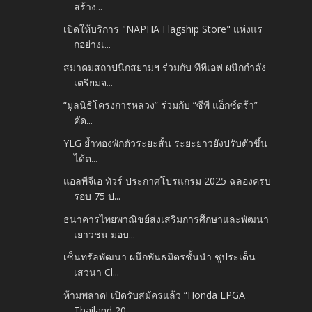
สร้าง...
เปิดให้บริการ "NAPHA Flagship Store" แห่งแร
กอย่างเ...
สมาคมสถาปนิกสยามฯ ร่วมกับ ทีทีเอฟ ผนึกกำลัง
เตรียมจ...
“มูลนิธิโครงการหลวง” ร่วมกับ “ซีพี แอ็กซ์ตร้า”
คัด...
YLG ย้ำทองพักตัวระยะสั้น ระยะยาวยังปรับตัวขึ้น
ได้ต...
แอลพีจีเอ ทัวร์ ประกาศโปรแกรม 2025 ฉลองครบ
รอบ 75 ป...
ธนาคารไทยพาณิชย์ส่งเสริมการศึกษาและพัฒนา
เยาวชน มอบ...
เซ็นทรัลพัฒนา ผนึกพันธมิตรชั้นนำ ชูประเด็น
เสวนา Cl...
ห้ามพลาด! เปิดรับสมัครแล้ว “Honda LPGA
Thailand 20...