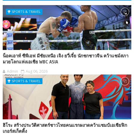
SPORTS & TRAVEL
น็อคเอาท์ ซีพีเอฟ มีชัยเหนือ เจิง ยวี่เจี๋ย นักชกชาวจีน คว้าแชม์สภา
มวยโลกแห่งเอเชีย WBC ASIA
Admin
Aug 06, 2026
SPORTS & TRAVEL
ฮิโระ สร้างประวัติศาสตร์ชาวไทยคนแรกผงาดคว้าแชมป์เอเชียฟิก
เกอร์สเก็ตติ้ง