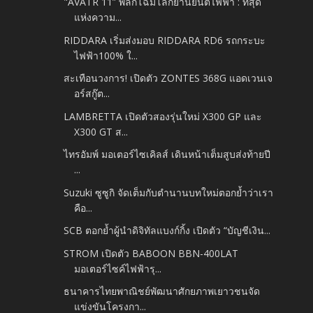
"AVATR 11” พลิกโฉมโลกยานยนต์ไฟฟ้า : ที่สุด
แห่งความ...
RIDDARA เริ่มส่งมอบ RIDDARA RD6 รถกระบะ
ไฟฟ้า100% ใ...
สะเทือนวงการ! เปิดตัว ZONTES 368G แอดเวนเจ
อร์สกู๊ต...
LAMBRETTA เปิดตัวสองรุ่นใหม่ X300 GP และ
X300 GT ส...
ไทรอัมพ์ มอเตอร์ไซเคิลส์ เดินหน้าเต็มสูบส่งท้ายปี
...
Suzuki ซูซูกิ จัดเต็มกับตำนานบทใหม่ตอกย้ำว่าเรา
คือ...
SCB ตอกย้ำผู้นำดิจิทัลแบงก์กิ้ง เปิดตัว “บัญชีเงิน...
STROM เปิดตัว BABOON BBN-400LAT
มอเตอร์ไซค์ไฟฟ้ารุ...
ธนาคารไทยพาณิชย์พัฒนาศักยภาพเยาวชนจัด
แข่งขันโครงกา...