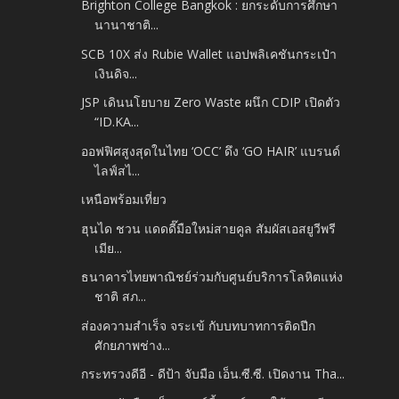
Brighton College Bangkok : ยกระดับการศึกษา
นานาชาติ...
SCB 10X ส่ง Rubie Wallet แอปพลิเคชันกระเป๋า
เงินดิจ...
JSP เดินนโยบาย Zero Waste ผนึก CDIP เปิดตัว
“ID.KA...
ออฟฟิศสูงสุดในไทย ‘OCC’ ดึง ‘GO HAIR’ แบรนด์
ไลฟ์สไ...
เหนือพร้อมเที่ยว
ฮุนได ชวน แดดดี๊มือใหม่สายคูล สัมผัสเอสยูวีพรี
เมีย...
ธนาคารไทยพาณิชย์ร่วมกับศูนย์บริการโลหิตแห่ง
ชาติ สภ...
ส่องความสำเร็จ จระเข้ กับบทบาทการติดปีก
ศักยภาพช่าง...
กระทรวงดีอี - ดีป้า จับมือ เอ็น.ซี.ซี. เปิดงาน Tha...