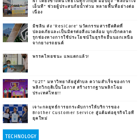
NT เคียงข้างคนไทยในทุกวิกฤต มอบถุง “พลังน้ำใจ
เอ็นที” ช่วยผู้ประสบภัยน้ำท่วม หลายพื้นที่อย่างต่อ
เนื่อง
มิชลิน ส่ง ‘ResiCare’ นวัตกรรมสารยึดติดที่
ปลอดภัยและเป็นมิตรต่อสิ่งแวดล้อม บุกเบิกตลาด
รุกช่องทางการใช้ประโยชน์ในธุรกิจอื่นนอกเหนือ
จากยางรถยนต์
พรรคไทยชนะ แพแตกแล้ว!
“U2T” มหาวิทยาลัยสู่ตำบล ความสำเร็จของการ
พลิกวิกฤติเป็นโอกาส สร้างรากฐานพลิกโฉม
ประเทศไทย!!
เจาะกลยุทธ์การยกระดับการให้บริการของ
Brother Customer Service สู่แต้มต่อธุรกิจไอที
ยุคใหม่
TECHNOLOGY