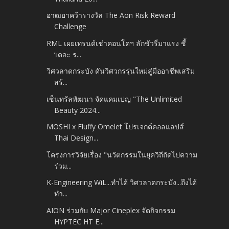
อาฒยาคว้ารางวัล The Aon Risk Reward
Challenge
RML เผยเทรนด์เช่าคอนโดฯ ลักชัวรี่มาแรง ชี้
‘เดอะ ร...
วิศวลาดกระบัง ดันวิศวกรรุ่นใหม่สู่มืออาชีพเสริม
สร้...
เซ็นทรัลพัฒนา จัดแคมเปญ "The Unlimited
Beauty 2024...
MOSHI x Fluffy Omelet โปรเจกต์คอลแลปส์
Thai Design...
โครงการวิจัยเรื่อง "นวัตกรรมในยุควิถีถัดไปความ
ร่วม...
K-Engineering WiL...ทำได้ วิศวลาดกระบัง...ถึงได้
ทำ...
AION ร่วมกับ Major Cineplex จัดกิจกรรม
HYPTEC HT E...