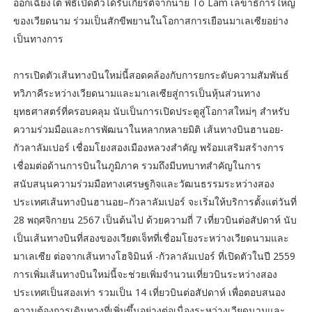
ออกเฉียงใต้ พิธีเปิดตัวได้รับเกียรติจากนาย To Lam เลขาธิการใหญ่
ของเวียดนาม ร่วมเป็นสักขีพยานในโอกาสการเยือนมาเลเซียอย่าง
เป็นทางการ
การเปิดตัวเส้นทางบินใหม่นี้สอดคล้องกับการยกระดับความสัมพันธ์
ทวิภาคีระหว่างเวียดนามและมาเลเซียสู่การเป็นหุ้นส่วนทาง
ยุทธศาสตร์ที่ครอบคลุม นับเป็นการเปิดประตูสู่โอกาสใหม่ๆ สำหรับ
ความร่วมมือและการพัฒนาในหลากหลายมิติ เส้นทางบินฮานอย-
กัวลาลัมเปอร์ เชื่อมโยงสองเมืองหลวงสำคัญ พร้อมเสริมสร้างการ
เชื่อมต่อด้านการบินในภูมิภาค รวมถึงมีบทบาทสำคัญในการ
สนับสนุนความร่วมมือทางเศรษฐกิจและวัฒนธรรมระหว่างสอง
ประเทศเส้นทางบินฮานอย–กัวลาลัมเปอร์ จะเริ่มให้บริการตั้งแต่วันที่
28 พฤศจิกายน 2567 เป็นต้นไป ด้วยความถี่ 7 เที่ยวบินต่อสัปดาห์ นับ
เป็นเส้นทางบินที่สองของเวียตเจ็ทที่เชื่อมโยงระหว่างเวียดนามและ
มาเลเซีย ต่อจากเส้นทางโฮจิมินห์ -กัวลาลัมเปอร์ ที่เปิดตัวในปี 2559
การเพิ่มเส้นทางบินใหม่นี้จะช่วยเพิ่มจำนวนเที่ยวบินระหว่างสอง
ประเทศเป็นสองเท่า รวมเป็น 14 เที่ยวบินต่อสัปดาห์ เพื่อตอบสนอง
ความต้องการเดินทางที่เพิ่มขึ้นอย่างต่อเนื่องระหว่างเวียดนามและ