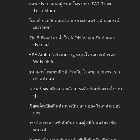
ททท. ประกาศผลผู้ชนะ โครงการ TAT Travel
Tech Startu...
โคเวย์ ร่วมกับคณะวิศวกรรมศาสตร์ จุฬาลงกรณ์
มหาวิทยา...
เปิด 5 ฟีเจอร์สุดล้ำใน AION V ก่อนเปิดตัวและ
ประกาศ...
HPE Aruba Networking หนุนโครงการนำร่อง
Wi-Fi 6E 6 ...
ธนาคารไทยพาณิชย์ ร่วมกับ โรงพยาบาลพระราม
เก้าสนับสน...
เวเบอร์ ตราตุ๊กแก ลุยสื่อสารผลิตภัณฑ์ ครบทั้งงาน
ปู...
เวียตเจ็ทเปิดตัวเส้นทางบิน ฮานอย–กัวลาลัมเปอร์
ยกร...
การจัดการแข่งขันกีฬาเปตองผู้เปลี่ยนอวัยวะชิง
ชนะเลิ...
“อาฒยา” ผงาดคว้าแชมป์ “ซีเอ็มอี กรุ๊ป ทัวร์ แช