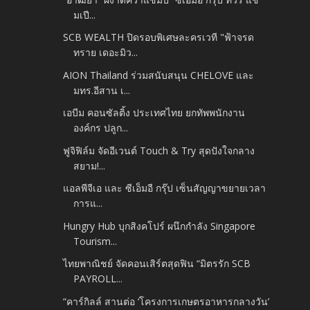
มเปี...
SCB WEALTH ปิดรอบพิเศษละครเวที "ฟ้าจรด
ทราย เดอะมิว...
AION Thailand ร่วมสนับสนุน CHELOVE และ
มทร.อีสาน เ...
เอบีม คอนซัลติ้ง ประเทศไทย ยกทัพพนักงาน
องค์กร ปลูก...
ฟูจิฟิล์ม จัดอีเวนต์ Touch & Try สุดปังใจกลาง
สยาม!...
แอลพีจีเอ และ ซีเอ็มอี กรุ๊ป เซ็นสัญญาขยายเวลา
การแ...
Hungry Hub บุกสิงคโปร์ ผนึกกำลัง Singapore
Tourism...
ไทยพาณิชย์ จัดคอนเสิร์ตสุดฟิน “มิตรรัก SCB
PAYROLL...
“คาร์กิลล์ สานต่อ ‘โครงการเกษตรอาหารกลางวัน’