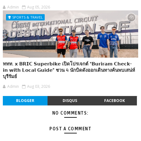
Admin
Aug 05, 2026
SPORTS & TRAVEL
ททท. 𝘅 𝗕𝗥𝗜𝗖 𝗦𝘂𝗽𝗲𝗿𝗯𝗶𝗸𝗲 เปิดโปรเจกต์ “𝗕𝘂𝗿𝗶𝗿𝗮𝗺 𝗖𝗵𝗲𝗰𝗸-
𝗶𝗻 𝘄𝗶𝘁𝗵 𝗟𝗼𝗰𝗮𝗹 𝗚𝘂𝗶𝗱𝗲” ชวน 4 นักบิดดังออกเดินทางค้นพบเสน่ห์
บุรีรัมย์
Admin
Aug 03, 2026
BLOGGER
DISQUS
FACEBOOK
NO COMMENTS:
POST A COMMENT