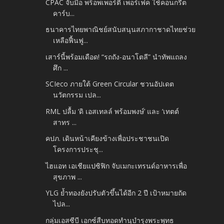
CPAC จับมือ พร็อพเพอร์ตี้ เพอร์เฟค ใช้คอนกรีต
คาร์บ...
ธนาคารไทยพาณิชย์สนับสนุนสภากาชาดไทยช่วย
เหลือฟื้นฟู...
เสาร์นี้พร้อมเดือด! “รถถัง-อนาโตลี” นำทัพแถลง
ศึก ...
SCIeco ภายใต้ Green Circular ชวนอัปเดต
นวัตกรรม เปล...
RML ปลื้ม ‘ดิ เอสเทลล์ พร้อมพงษ์’ และ ‘เทตต์
สาทร ...
คปภ. เดินหน้าเคียงข้างเพื่อประชาชนเปิด
โครงการประชุ...
ไฮแอท เอเชียแปซิฟิก จับเมกะเทรนด์อาหารเพื่อ
สุขภาพ ...
YLG ย้ำทองยังปรับตัวขึ้นได้อีก 2 ปี เป้าหมายถัด
ไปล...
กลุ่มเอสซีบี เอกซ์สืบทอดทำนุบำรุงพระพุทธ