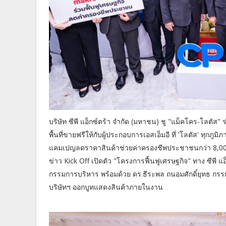
บริษัท ซีพี แอ็กซ์ตร้า จำกัด (มหาชน) ชู "แม็คโคร-โลตัส"
พื้นที่ขายฟรีให้กับผู้ประกอบการเอสเอ็มอี ที่ 'โลตัส' ทุกภ
แคมเปญลดราคาสินค้าช่วยค่าครองชีพประชาชนกว่า 8,000 
ข่าว Kick Off เปิดตัว "โครงการฟื้นฟูเศรษฐกิจ" ทาง ซี
กรรมการบริหาร พร้อมด้วย ดร.ธีระพล ถนอมศักดิ์ยุทธ กรรมก
บริษัทฯ ออกบูทแสดงสินค้าภายในงาน