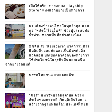
เปิดให้บริการ "NAPHA Flagship
Store" แห่งแรกอย่างเป็นทางการ
NT เคียงข้างคนไทยในทุกวิกฤต มอบ
ถุง “พลังน้ำใจเอ็นที” ช่วยผู้ประสบภัย
น้ำท่วม หลายพื้นที่อย่างต่อเนื่อง
มิชลิน ส่ง ‘ResiCare’ นวัตกรรมสาร
ยึดติดที่ปลอดภัยและเป็นมิตรต่อสิ่ง
แวดล้อม บุกเบิกตลาดรุกช่องทางการ
ใช้ประโยชน์ในธุรกิจอื่นนอกเหนือ
จากยางรถยนต์
พรรคไทยชนะ แพแตกแล้ว!
“U2T” มหาวิทยาลัยสู่ตำบล ความ
สำเร็จของการพลิกวิกฤติเป็นโอกาส
สร้างรากฐานพลิกโฉมประเทศไทย!!