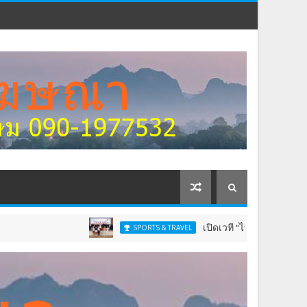
เปิดเวที "ไทยแลนด์ จูเนียร์ แชมเปี้ยนชิพ
SPORTS & TRAVEL