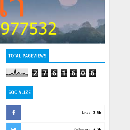
TOTAL PAGEVIEWS
2
7
6
1
6
0
6
SOCIALIZE
3.5k
Likes
1.7k
Followers