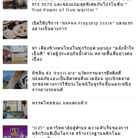
RTX 3070 และของแถมสุดพิเศษกับโปรโมชั่น “
True Power of True Warrior ”
เปิดให้บริการ "NAPHA Flagship Store" แห่งแรก
อย่างเป็นทางการ
NT เคียงข้างคนไทยในทุกวิกฤต มอบถุง “พลังน้ำใจ
เอ็นที” ช่วยผู้ประสบภัยน้ำท่วม หลายพื้นที่อย่างต่อ
เนื่อง
มิชลิน ส่ง ‘ResiCare’ นวัตกรรมสารยึดติดที่
ปลอดภัยและเป็นมิตรต่อสิ่งแวดล้อม บุกเบิกตลาด
รุกช่องทางการใช้ประโยชน์ในธุรกิจอื่นนอกเหนือ
จากยางรถยนต์
พรรคไทยชนะ แพแตกแล้ว!
“U2T” มหาวิทยาลัยสู่ตำบล ความสำเร็จของการ
พลิกวิกฤติเป็นโอกาส สร้างรากฐานพลิกโฉม