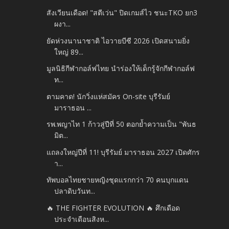
สังเวียนเดือด! "สตีเว่น" ปิดเกมส์ไว ชนะTKO ยก3
ผงา...
ยัดห่วงนานาชาติ ไอวายบีซี 2026 เปิดสนามยิ่ง
ใหญ่ 89...
มูลนิธิกีฬากอล์ฟไทย นำร่องให้เด็กรู้จักกีฬากอล์ฟ
ท...
ตามคาด! นักวิ่งแห่สมัคร On-site บุรีรัมย์
มาราธอน ...
รพ.พญาไท 1 ก้าวสู่ปีที่ 50 ตอกย้ำความเป็น "พันธ
มิต...
แถลงใหญ่ปีที่ 11! บุรีรัมย์ มาราธอน 2027 เปิดศักร
า...
ทัพบอลไทยชายหญิงชุดแรกกว่า​ 70​ คนบุกแดน
ปลาดิบวันท...
🔥 THE FIGHTER EVOLUTION 🔥 ศึกเดือด
ประจำเดือนสิงห...