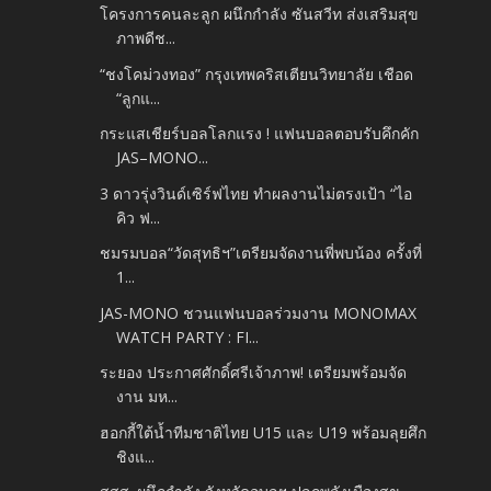
โครงการคนละลูก ผนึกกำลัง ซันสวีท ส่งเสริมสุข
ภาพดีช...
“ชงโคม่วงทอง” กรุงเทพคริสเตียนวิทยาลัย เชือด
“ลูกแ...
กระแสเชียร์บอลโลกแรง ! แฟนบอลตอบรับคึกคัก
JAS–MONO...
3 ดาวรุ่งวินด์เซิร์ฟไทย ทำผลงานไม่ตรงเป้า “ไอ
คิว ฟ...
ชมรมบอล“วัดสุทธิฯ”เตรียมจัดงานพี่พบน้อง ครั้งที่
1...
JAS-MONO ชวนแฟนบอลร่วมงาน MONOMAX
WATCH PARTY : FI...
ระยอง ประกาศศักดิ์ศรีเจ้าภาพ! เตรียมพร้อมจัด
งาน มห...
ฮอกกี้ใต้น้ำทีมชาติไทย U15 และ U19 พร้อมลุยศึก
ชิงแ...