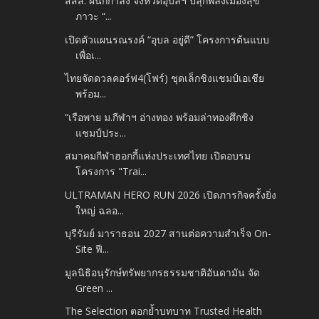
สสส. ผนึกกำลัง จังหวัดอุบลฯ ปลุกพลังเมืองสุข
ภาวะ “...
เปิดตัวแผนรณรงค์ “อุบล อยู่ดี” โครงการต้นแบบ
เพื่อเ...
ไทยจัดดวลคอร์ฟ4(โฟร์)​ ชุดเล็กชิงแชมป์เอเชีย
พร้อม...
“เรือพาย ม.กีฬาฯ อ่างทอง พร้อมล่าทองศึกชิง
แชมป์ประ...
สมาคมกีฬาฮอกกี้แห่งประเทศไทย เปิดอบรม
โครงการ "Trai...
ULTRAMAN HERO RUN 2026 เปิดภารกิจครั้งยิ่ง
ใหญ่ ฉลอ...
บุรีรัมย์ มาราธอน 2027 สานต่อความสำเร็จ On-
Site ฟี...
มูลนิธิอนุรักษ์ทรัพยากรธรรมชาติอันดามัน จัด
Green ...
The Selection ตอกย้ำบทบาท Trusted Health