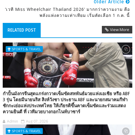
Older Article
‘เวที Miss Wheelchair Thailand 2026’ มากกว่าความงาม คือ
พลังแห่งความเท่าเทียม เริ่มคัดเลือก 1 ก.ค. นี้
View More
RELATED POST
SPORTS & TRAVEL
กำปั้นมังกรจีนสุดแกร่งกวาดเข็มขัดสหพันธ์มวยแห่งเอเชีย หรือ ABF
3 รุ่น โดยมีนายนริส สิงห์วังชา ประธาน ABF และนายกสมาคมกีฬา
ชักกะเย่อแห่งประเทศไทย ให้เกียรติขึ้นคาดเข็มขัดและร่วมแสดง
ความยินดี ที่ เวทีมวยบางกอกไนท์บาซาร์
Admin
Aug 07, 2026
SPORTS & TRAVEL