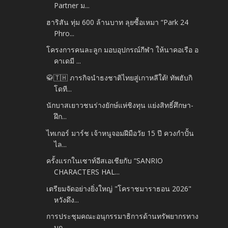
Partner ม...
ฮาริสัน ทุ่ม 600 ล้านบาท ลุยซื้อเหมา “Park 24
Phro...
โครงการคนละลูก มอบอุปกรณ์กีฬา ให้นาคอเรือ อ
คาเดมี ...
🥋🇹🇭 ภารกิจนำธงชาติไทยสู่เกาหลีใต้! ทัพฮับกิ
โดที...
นักบาสเยาวชนร่างยักษ์แห่ชิงทุน แย่งสิทธิ์ศึกษา-
ฝึก...
ไทเกอร์ มาร์ช เจ้าหนูจอมฝีมือวัย 15 ปี ควงกำปั้น
ไล...
ครั้งแรกในเซาท์อีสเอเชียกับ “SANRIO
CHARACTERS HAL...
เตรียมจัดอย่างยิ่งใหญ่ "โคราชมาราธอน 2026"
หวังดึง...
การประชุมคณะอนุกรรมาธิการด้านทรัพยากรทาง
บก