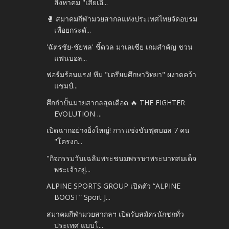
สิงหาคม "เสี่ยเอี๊...
🥊 สมาคมกีฬามวยสากลแห่งประเทศไทยจัดอบรม
เพื่อยกระดั...
'ฉัตรชัย-ชัยพล' ชี้ดวล มาเลเซีย เกมสำคัญ ชวน
แฟนบอล...
ฟอร์มร้อนแรง! ทีม "เตรียมศึกษาวิทยา" ผงาดคว้า
แชมป์...
ศึกกำปั้นมวยสากลสุดเดือด 🔥 THE FIGHTER
EVOLUTION ...
เปิดฉากอย่างยิ่งใหญ่! การแข่งขันฟุตบอล 7 คน
"โครงก...
"กิจกรรมวันเฉลิมพระชนมพรรษาพระบาทสมเด็จ
พระเจ้าอยู่...
ALPINE SPORTS GROUP เปิดตัว “ALPINE
BOOST” Sport J...
สมาคมกีฬามวยสากลฯ เปิดรับสมัครนักชกทั่ว
ประเทศ แบบโ...