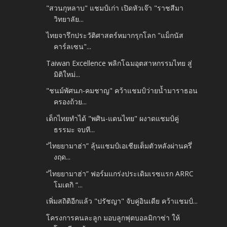
"สวนกุหลาบ" แชมป์เก่า เปิดหัวเจ๊า "ราชสีมา
วิทยาลัย...
ไทยจารึกประวัติศาสตร์หมากรุกโลก "แม็กนัส
คาร์ลเซน"...
Taiwan Excellence พลิกโฉมอุตสาหกรรมไทย สู่
มิติใหม่...
"ชนม์พัศนภ-คมชาญ" คว้าแชมป์ว่ายน้ำมาราธอน
ครองถ้วย...
เด็กไทยทำได้ "พศิน-แดนไทย" ผงาดแชมป์คู่
ธรรมะ จบที...
“ไทยยามาฮ่า” ลุ้นแชมป์เอเชียเต็มตัวหลังผ่านครึ่
งฤด...
“ไทยยามาฮ่า” ฟอร์มแกร่งประเดิมเรซแรก ARRC
โมเตกิ “...
เพิ่มสถิติอีกแล้ว "ปรัชญา" จับคู่อินเดีย คว้าแชมป์...
โครงการคนละลูก มอบลูกฟุตบอลมิกาซ่า ให้