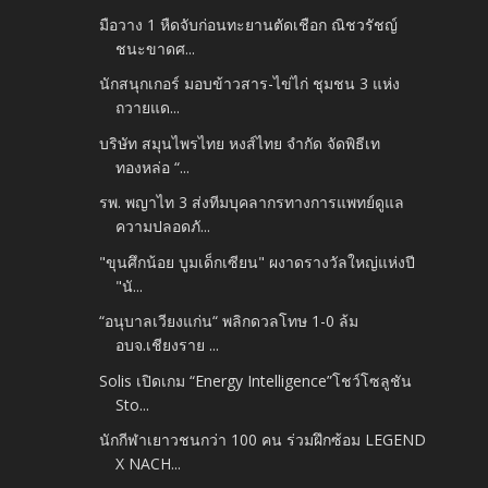
มือวาง 1 หืดจับก่อนทะยานตัดเชือก ณิชวรัชญ์
ชนะขาดศ...
นักสนุกเกอร์ มอบข้าวสาร-ไข่ไก่ ชุมชน 3 แห่ง
ถวายแด...
บริษัท สมุนไพรไทย หงส์ไทย จำกัด จัดพิธีเท
ทองหล่อ “...
รพ. พญาไท 3 ส่งทีมบุคลากรทางการแพทย์ดูแล
ความปลอดภั...
"ขุนศึกน้อย บูมเด็กเซียน" ผงาดรางวัลใหญ่แห่งปี
"นั...
“อนุบาลเวียงแก่น“ พลิกดวลโทษ 1-0 ล้ม
อบจ.เชียงราย ...
Solis เปิดเกม “Energy Intelligence”โชว์โซลูชัน
Sto...
นักกีฬาเยาวชนกว่า 100 คน ร่วมฝึกซ้อม LEGEND
X NACH...