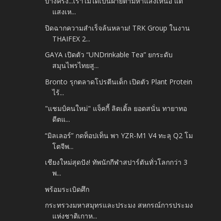
บางครั้ง...เราไม่ได้เป็นฝ่ายตามหาแสงเหนือ แต่
แสงเห...
ปิดฉากความสำเร็จล้นหลาม! TRK Group ในงาน
THAIFEX 2...
GAYA เปิดตัว “UNDrinkable Tea” ยกระดับ
สมุนไพรไทยสู...
Bronto รุกตลาดโปรตีนเด็ก เปิดตัว Plant Protein
ไร้...
"แชมป์คนใหม่" แจ็คกี้ ลิตเติ้ล ยอดสนั่น ทายาทอ
ดีตแ...
“มิลเลอร์” กดท็อปเท็น พา YZR-M1 V4 ทะลุ Q2 โม
โตจีพ...
เชียงใหม่สุดปัง! ทัพนักกีฬาสปาร์ตันทั่วโลกกว่า 3
พ...
พร้อมระเบิดศึก
กระทรวงมหาสมุทรและประมง สหกรณ์การประมง
แห่งชาติเกาห...