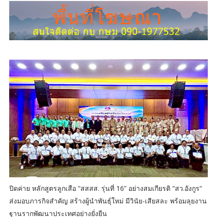
ปิดค่าย หลักสูตรลูกเสือ “สสสส. รุ่นที่ 16” อย่างสมเกียรติ “สว.อังกูร“
ส่งมอบภารกิจสำคัญ สร้างผู้นำพันธุ์ใหม่ มีวินัย-เสียสละ พร้อมลุยงาน
ฐานรากพัฒนาประเทศอย่างยั่งยืน