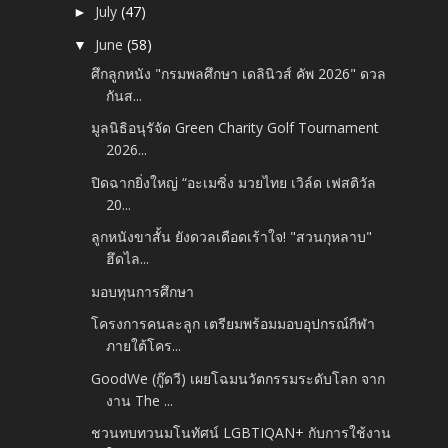
July
(47)
►
June
(58)
▼
ศึกลูกหนัง "กรมพลศึกษา เดลินิวส์ คัพ 2026" ดวล
กันส...
มูลนิธิอนุรัจัด Green Charity Golf Tournament
2026...
ปิดฉากยิ่งใหญ่ “อะเมซิ่ง มวยไทย เวิล์ด เฟสติวัล
20...
ลูกหนังขาสั้น ยังดวลเดือดเร้าใจ! "สวนกุหลาบ"
ฮึดไล...
มอบทุนการศึกษา
โครงการคนละลูก เตรียมพร้อมมอบอุปกรณ์กีฬา
ภายใต้โคร...
GoodWe (กู๊ดวี) เผยโฉมนวัตกรรมระดับโลก จาก
งาน The ...
ชวนทบทวนมโนทัศน์ LGBTIQAN+ กับการใช้งาน