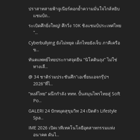
ปราสาทสายฟ้าจูเนียร์ตอกย้ำความมั่นใจไกล้หยิบ
แชมป์ถ...
ระเบิดศึกยิ่งใหญ่! ศึกวิ่ง 10K ชิงแชมป์ประเทศไทย
"...
Cyberbullying ยังไม่หยุด เด็กไทยยังเจ็บ ภาคีเครือ
ข...
ทันตแพทย์ไทยประกาศจุดยืน “นิโคตินถุง” ไม่ใช่
ทางเลื...
@ 34 ชาติร่วมประชันศึก"เอเชี่ยนเอจกรุ๊ปฯ
2026"ที่ไ...
“หงส์ไทย” ผนึกกำลัง ททท. ปั้นสมุนไพรไทยสู่ Soft
Po...
GALERI 24 ปักหมุดสุขุมวิท 24 เปิดตัว Lifestyle
Spa...
IME 2026 เปิดเวทีเทคโนโลยีอุตสาหกรรมแห่ง
อนาคต ดันไ...