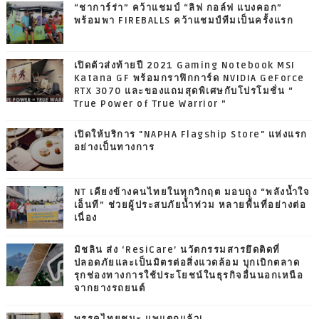
“ชาการ์ร่า” คว้าแชมป์ “ลิฟ กอล์ฟ แบงคอก”
พร้อมพา FIREBALLS คว้าแชมป์ทีมเป็นครั้งแรก
เปิดตัวส่งท้ายปี 2021 Gaming Notebook MSI
Katana GF พร้อมกราฟิกการ์ด NVIDIA GeForce
RTX 3070 และของแถมสุดพิเศษกับโปรโมชั่น “
True Power of True Warrior ”
เปิดให้บริการ "NAPHA Flagship Store" แห่งแรก
อย่างเป็นทางการ
NT เคียงข้างคนไทยในทุกวิกฤต มอบถุง “พลังน้ำใจ
เอ็นที” ช่วยผู้ประสบภัยน้ำท่วม หลายพื้นที่อย่างต่อ
เนื่อง
มิชลิน ส่ง ‘ResiCare’ นวัตกรรมสารยึดติดที่
ปลอดภัยและเป็นมิตรต่อสิ่งแวดล้อม บุกเบิกตลาด
รุกช่องทางการใช้ประโยชน์ในธุรกิจอื่นนอกเหนือ
จากยางรถยนต์
พรรคไทยชนะ แพแตกแล้ว!