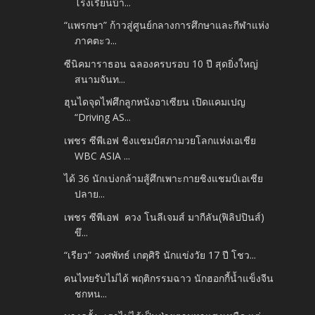
โรงเรียนบ้า...
“แพรกษา” ก้าวสู่ศูนย์กลางการศึกษาและกีฬาแห่ง
ภาคตะว...
ซีนิคมาราธอน ฉลองครบรอบ 10 ปี สุดยิ่งใหญ่
สนามจันท...
ฮุนไดจุดไฟศึกลูกหนังอาเซียน เปิดแคมเปญ
“Driving AS...
เพชร ซีพีเอฟ ชิงแชมป์สภามวยโลกแห่งเอเชีย
WBC ASIA ...
ได้ 36 นักเบ่งกล้ามสู้ศึกเพาะกายชิงแชมป์เอเชีย
ปลาย...
เพชร ซีพีเอฟ ควง โนลีเจมส์ มากีลัน(ฟิลิปปินส์)
ขึ...
“เรียว” วงศพัทธ์ เกตุศิริ​ นักแข่งวัย​ 17​ ​ปี โชว...
คนไทยรับไม่ได้ พฤติกรรมฉาว นักฮอกกี้น้ำแข็งจีน
ชกหน...