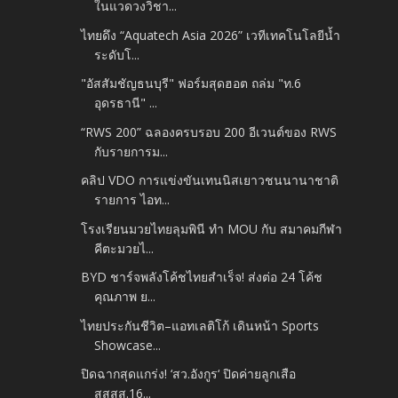
ในแวดวงวิชา...
ไทยดึง “Aquatech Asia 2026” เวทีเทคโนโลยีน้ำ
ระดับโ...
"อัสสัมชัญธนบุรี" ฟอร์มสุดฮอต ถล่ม "ท.6
อุดรธานี" ...
“RWS 200” ฉลองครบรอบ 200 อีเวนต์ของ RWS
กับรายการม...
คลิป VDO การแข่งขันเทนนิสเยาวชนนานาชาติ
รายการ ไอท...
โรงเรียนมวยไทยลุมพินี ทำ MOU กับ สมาคมกีฬา
คีตะมวยไ...
BYD ชาร์จพลังโค้ชไทยสำเร็จ! ส่งต่อ 24 โค้ช
คุณภาพ ย...
ไทยประกันชีวิต–แอทเลติโก้ เดินหน้า Sports
Showcase...
ปิดฉากสุดแกร่ง! ‘สว.อังกูร‘ ปิดค่ายลูกเสือ
สสสส.16...