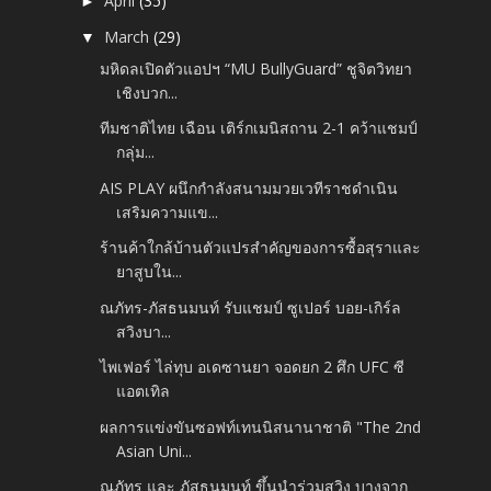
April
(35)
►
March
(29)
▼
มหิดลเปิดตัวแอปฯ “MU BullyGuard” ชูจิตวิทยา
เชิงบวก...
ทีมชาติไทย เฉือน เติร์กเมนิสถาน 2-1 คว้าแชมป์
กลุ่ม...
AIS PLAY ผนึกกำลังสนามมวยเวทีราชดำเนิน
เสริมความแข...
ร้านค้าใกล้บ้านตัวแปรสำคัญของการซื้อสุราและ
ยาสูบใน...
ณภัทร-ภัสธนมนท์ รับแชมป์ ซูเปอร์ บอย-เกิร์ล
สวิงบา...
ไพเฟอร์ ไล่ทุบ อเดซานยา จอดยก 2 ศึก UFC ซี
แอตเทิล
ผลการแข่งขันซอฟท์เทนนิสนานาชาติ "The 2nd
Asian Uni...
ณภัทร และ ภัสธนมนท์ ขึ้นนำร่วมสวิง บางจาก