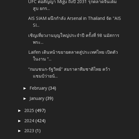
UFC ต่อสัญญา Migu ถึงปี 2031 รุกตลาดจีนเต็ม
สูบ ยกร...
AIS SIAM ผนึกกำลัง Arsenal in Thailand จัด "AIS
SI...
เชิญเที่ยวงานบุญใหญ่ประจำปี ครั้งที่ 98 นมัสการ
พระ...
Laifen เดินหน้าขยายตลาดสู่ประเทศไทย เปิดตัว
ในงาน “...
“กมนชนก-รัฐวิทย์” สมราคาทีมชาติไทย คว้า
แชมป์ว่ายน้...
February
(34)
►
January
(39)
►
2025
(497)
►
2024
(424)
►
2023
(1)
►