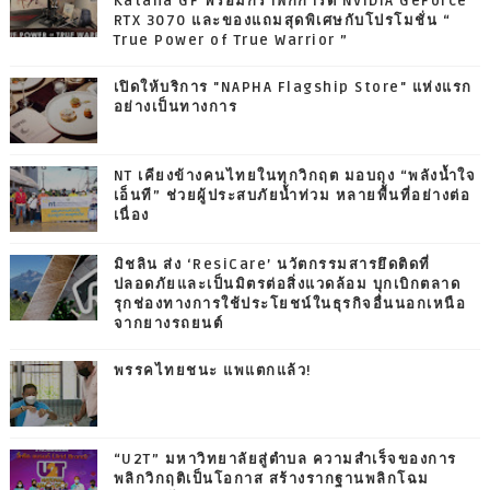
Katana GF พร้อมกราฟิกการ์ด NVIDIA GeForce
RTX 3070 และของแถมสุดพิเศษกับโปรโมชั่น “
True Power of True Warrior ”
เปิดให้บริการ "NAPHA Flagship Store" แห่งแรก
อย่างเป็นทางการ
NT เคียงข้างคนไทยในทุกวิกฤต มอบถุง “พลังน้ำใจ
เอ็นที” ช่วยผู้ประสบภัยน้ำท่วม หลายพื้นที่อย่างต่อ
เนื่อง
มิชลิน ส่ง ‘ResiCare’ นวัตกรรมสารยึดติดที่
ปลอดภัยและเป็นมิตรต่อสิ่งแวดล้อม บุกเบิกตลาด
รุกช่องทางการใช้ประโยชน์ในธุรกิจอื่นนอกเหนือ
จากยางรถยนต์
พรรคไทยชนะ แพแตกแล้ว!
“U2T” มหาวิทยาลัยสู่ตำบล ความสำเร็จของการ
พลิกวิกฤติเป็นโอกาส สร้างรากฐานพลิกโฉม