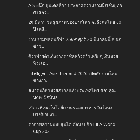
AIS ผนึก บุนเดสลีกา ประกาศความร่วมมือเชิงยุทธ
ศาสตร...
20 มีนาฯ วันสุขภาพช่องปากโลก ตะลึงคนไทย 60
ปี เหลื...
งาน'รวมพลคนกีฬา 2569' ศุกร์ 20 มีนาคมนี้ ส.นัก
ข่าว...
ศิวาพ่ายตัวเต็งจากคาซัคหวิวคว้าเหรียญเงินมวย
ฟิวเจอ...
Intelligent Asia Thailand 2026 เปิดศักราชใหม่
ของกา...
สมาคมกีฬามวยสากลแห่งประเทศไทย ขอบคุณ
ปตท. ผู้สนับส...
เปิดเวทีเทคโนโลยีเกษตรและอาหารสัตว์แห่ง
เอเชียกับงา...
คิกออฟความมัน! ฮุนได ต้อนรับศึก FIFA World
Cup 202...