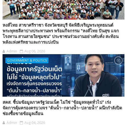
หงส์ไทย สาขาศรีราชา จังหวัดชลบุรี จัดพิธีเจริญพระพุทธมนต์
พระพุทธลีลาปางประทานพร พร้อมกิจกรรม "หงส์ไทย ปันสุข แจก
โรงทาน สานสายใยชุมชน" ประชาชนร่วมงานอย่างคับคั่ง สะท้อน
พลังแห่งศรัทธาและการแบ่งปัน
Admin
Aug 06, 2026
GOVERNMENT & POLITICS
สคส. ชี้ปมข้อมูลภาครัฐว่อนเน็ต ไม่ใช่ “ข้อมูลหลุดทั่วไป” เร่ง
จัดการคุ้มครองครบวงจร “ต้นน้ำ–กลางน้ำ–ปลายน้ำ” ผนึกกำลังปิด
ช่องซื้อขายข้อมูลเถื่อน
Admin
Aug 04, 2026