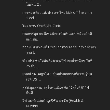
โอเพ่น 2...
การท่องเที่ยวแห่งประเทศไทย kick off โครงการ
“Feel ...
โครงการ OneSight Clinic
เบลการ์อุย ยก ดีเซลน้อย เป็นต้นแบบ พร้อมโวมี
แผนลับ...
ธรรมะนำเทรนด์​ ! "พระราชวัชรธรรมรังษี" เจ้าอา
วาสวั...
ข่าวประชาสัมพันธ์สมาคมกีฬายกน้ำหนักฯ วันที่
25 มีน...
แพทย์ รพ. พญาไท 1 ร่วมถ่ายทอดองค์ความรู้บน
เวที DST...
สสส.ดูแลสุขภาพใจคนเมือง จัด “ปัดใจดีดี” 14
พื้นที่...
วิฟ เฮลท์ แอนด์ นูทริชัน เอเชีย (Health &
Nutritio...