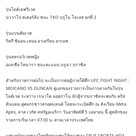
รุ่นไลต์เฮฟวีเวต
นาวาโจ สเตอร์ลิง ชนะ TKO บรูโน โลเปส ยกที่ 2
รุ่นแบนตัมเวต
ริคกี ซิมอน เสมอ อาเดรียน ยาเนซ
รุ่นสตรอว์เวตหญิง
อเลเซีย ไทนารา ชนะคะแนน บรูนา บราซิล
สำหรับรายการต่อไป จะเป็นการต่อสู้ภายใต้ศึก UFC FIGHT NIGHT :
MOICANO VS DUNCAN คู่เอกของรายการเป็นการดวลกันในรุ่น
ไลต์เวต ระหว่าง เรนาโต มอยกาโน นักสู้จากบราซิลจะพบกับ คริส
ดันแคน คู่ต่อกรชาวสกอตแลนด์ โดยจะระเบิดศึก ณ สังเวียน Meta
Apex, ลาส เวกัส สหรัฐอเมริกา วันอาทิตย์ที่ 5 เมษายน นี้ คู่หลักของ
รายการเริ่มเวลา 07.00 น. ตามเวลาประเทศไทย
แฟนหมัดมวยชาวไทยติดตามชมได้ทางช่อง TRUE SPORTS HD3