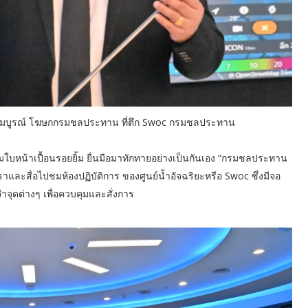
ศ สมบูรณ์ โฆษกกรมชลประทาน ที่ตึก Swoc กรมชลประทาน
ใบหน้าเปื้อนรอยยิ้ม ยื่นมือมาทักทายอย่างเป็นกันเอง “กรมชลประทาน
ละสื่อไปชมห้องปฏิบัติการ ของศูนย์น้ำอัจฉริยะหรือ Swoc ซึ่งมีจอ
จุดต่างๆ เพื่อควบคุมและสั่งการ