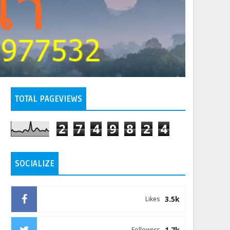
TOTAL PAGEVIEWS
2
7
4
9
8
2
4
SOCIALIZE
3.5k
Likes
1.7k
Followers