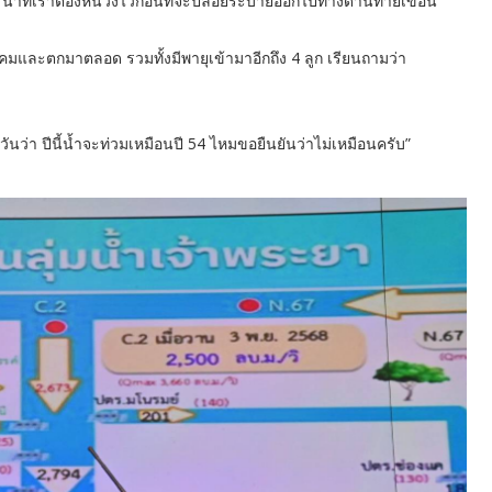
อ น้ำที่เราต้องหน่วงไว้ก่อนที่จะปล่อยระบายออกไปทางด้านท้ายเขื่อน
นาคมและตกมาตลอด รวมทั้งมีพายุเข้ามาอีกถึง 4 ลูก เรียนถามว่า
ันว่า ปีนี้น้ำจะท่วมเหมือนปี 54 ไหมขอยืนยันว่าไม่เหมือนครับ”