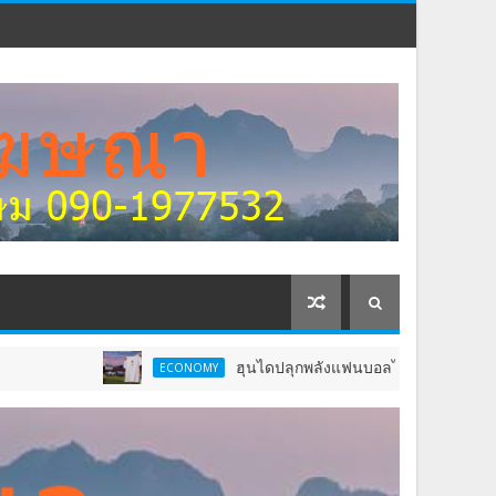
ฮุนไดปลุกพลังแฟนบอลไทย รวมพลเชียร์ “ช้างศึก” ลุยเมียน
ECONOMY