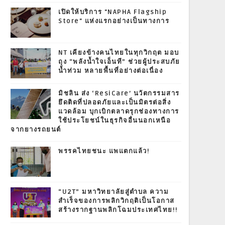
เปิดให้บริการ "NAPHA Flagship
Store" แห่งแรกอย่างเป็นทางการ
NT เคียงข้างคนไทยในทุกวิกฤต มอบ
ถุง “พลังน้ำใจเอ็นที” ช่วยผู้ประสบภัย
น้ำท่วม หลายพื้นที่อย่างต่อเนื่อง
มิชลิน ส่ง ‘ResiCare’ นวัตกรรมสาร
ยึดติดที่ปลอดภัยและเป็นมิตรต่อสิ่ง
แวดล้อม บุกเบิกตลาดรุกช่องทางการ
ใช้ประโยชน์ในธุรกิจอื่นนอกเหนือ
จากยางรถยนต์
พรรคไทยชนะ แพแตกแล้ว!
“U2T” มหาวิทยาลัยสู่ตำบล ความ
สำเร็จของการพลิกวิกฤติเป็นโอกาส
สร้างรากฐานพลิกโฉมประเทศไทย!!