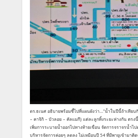
ดร.ธเนศ อธิบายพร้อมชี้ไปที่แผนผังว่า....”น้ำในปีนี้ถ้าเทียบก
– คาจิกิ – บัวลอย – คัลแมกี) แต่ละลูกทิ้งระยะห่างกัน ต
เพิ่มการระบายน้ำออกไปทางท้ายเขื่อน จัดการจราจรน้ำไปต
บริหารจัดการค่อยๆ ลดลง ไม่เหมือนปี 54 ที่มีพายุเข้ามา