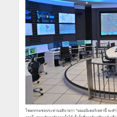
โฆษกกรมชลประทานอธิบายว่า “จอมอนิเตอร์เหล่านี้ จะทำให้