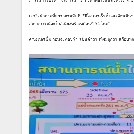
การในการบริหารจัดการน้ำได้ ทั้งน้ำที่อาจล้นสปิลเวย์ หรื
เรายิงคำถามที่อยากถามทันที “ปีนี้ฝนมาเร็วตั้งแต่เดือนมี
สถานการณ์จะใกล้เคียงหรือเหมือนปี 54 ไหม”
ดร.ธเนศ ยิ้ม ก่อนจะตอบว่า “เป็นคำถามที่ผมถูกถามเกือบทุกว